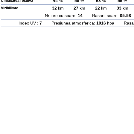
44
%
56
%
63
%
56
%
Umiditatea relativa
32
km
27
km
22
km
33
km
Vizibilitate
Nr. ore cu soare:
14
Rasarit soare:
05:58
A
Index UV :
7
Presiunea atmosferica:
1016
hpa Rasarit