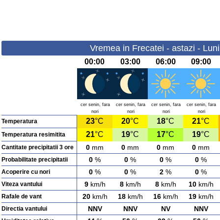
Vremea in Frecatei - astazi - Lun
00:00
03:00
06:00
09:00
cer senin, fara
cer senin, fara
cer senin, fara
cer senin, fara
nori
nori
nori
nori
23
°C
20
°C
18
°C
21
°C
Temperatura
21
°C
19
°C
17
°C
19
°C
Temperatura resimitita
0
mm
0
mm
0
mm
0
mm
Cantitate precipitatii 3 ore
0
%
0
%
0
%
0
%
Probabilitate precipitatii
0
%
0
%
2
%
0
%
Acoperire cu nori
9
km/h
8
km/h
8
km/h
10
km/h
Viteza vantului
20
km/h
18
km/h
16
km/h
19
km/h
Rafale de vant
NNV
NNV
NV
NNV
Directia vantului