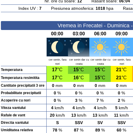
Nr. ore cu soare:
12
Rasarit soare:
06:04
A
Index UV :
7
Presiunea atmosferica:
1018
hpa Rasarit
Vremea in Frecatei - Duminica 
00:00
03:00
06:00
09:00
cer senin, fara
cer senin dar cu
cer senin dar cu
cer senin, fara
nori
ceata
ceata
nori
17
°C
15
°C
15
°C
21
°C
Temperatura
17
°C
16
°C
15
°C
21
°C
Temperatura resimitita
0
mm
0
mm
0
mm
0
mm
Cantitate precipitatii 3 ore
0
%
0
%
0
%
0
%
Probabilitate precipitatii
0
%
3
%
7
%
2
%
Acoperire cu nori
4
km/h
4
km/h
4
km/h
5
km/h
Viteza vantului
20
km/h
13
km/h
13
km/h
11
km/h
Rafale de vant
S
SSV
SV
SSV
Directia vantului
78
%
87
%
89
%
60
%
Umiditatea relativa