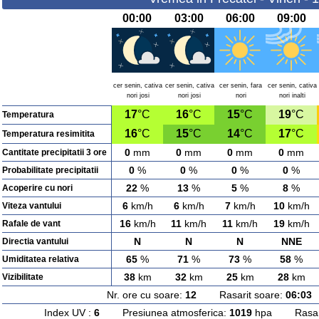
00:00
03:00
06:00
09:00
cer senin, cativa
cer senin, cativa
cer senin, fara
cer senin, cativa
nori josi
nori josi
nori
nori inalti
17
°C
16
°C
15
°C
19
°C
Temperatura
16
°C
15
°C
14
°C
17
°C
Temperatura resimitita
0
mm
0
mm
0
mm
0
mm
Cantitate precipitatii 3 ore
0
%
0
%
0
%
0
%
Probabilitate precipitatii
22
%
13
%
5
%
8
%
Acoperire cu nori
6
km/h
6
km/h
7
km/h
10
km/h
Viteza vantului
16
km/h
11
km/h
11
km/h
19
km/h
Rafale de vant
N
N
N
NNE
Directia vantului
65
%
71
%
73
%
58
%
Umiditatea relativa
38
km
32
km
25
km
28
km
Vizibilitate
Nr. ore cu soare:
12
Rasarit soare:
06:03
A
Index UV :
6
Presiunea atmosferica:
1019
hpa Rasarit