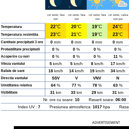
cer senin, fara
cer senin, fara
cer senin, fara
cer senin, cativa
nori
nori
nori
nori josi
22
°C
20
°C
19
°C
24
°C
Temperatura
23
°C
21
°C
19
°C
23
°C
Temperatura resimitita
0
mm
0
mm
0
mm
0
mm
Cantitate precipitatii 3 ore
0
%
0
%
0
%
0
%
Probabilitate precipitatii
0
%
0
%
0
%
11
%
Acoperire cu nori
5
km/h
5
km/h
8
km/h
17
km/h
Viteza vantului
18
km/h
14
km/h
19
km/h
34
km/h
Rafale de vant
SSV
V
VNV
N
Directia vantului
64
%
77
%
78
%
63
%
Umiditatea relativa
31
km
33
km
29
km
31
km
Vizibilitate
Nr. ore cu soare:
10
Rasarit soare:
06:00
A
Index UV :
7
Presiunea atmosferica:
1017
hpa Rasarit
ADVERTISEMENT