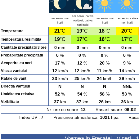
cer senin, cativa
cer senin, nori
cer senin, nori
cer senin, cativa
nori josi, cativa
inalti
inalti
nori inalti
nori inalti
21
°C
19
°C
18
°C
20
°C
Temperatura
19
°C
17
°C
16
°C
17
°C
Temperatura resimitita
0
mm
0
mm
0
mm
0
mm
Cantitate precipitatii 3 ore
0
%
0
%
0
%
0
%
Probabilitate precipitatii
17
%
12
%
20
%
9
%
Acoperire cu nori
12
km/h
12
km/h
11
km/h
14
km/h
Viteza vantului
23
km/h
25
km/h
24
km/h
29
km/h
Rafale de vant
N
N
N
NNE
Directia vantului
52
%
54
%
58
%
53
%
Umiditatea relativa
37
km
37
km
26
km
36
km
Vizibilitate
Nr. ore cu soare:
12
Rasarit soare:
06:02
A
Index UV :
7
Presiunea atmosferica:
1021
hpa Rasarit
Vremea in Frecatei - Vineri - 