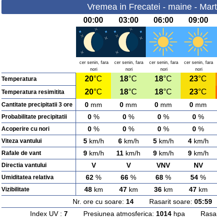
Vremea in Frecatei - maine - Mart
00:00
03:00
06:00
09:00
cer senin, fara
cer senin, fara
cer senin, fara
cer senin, fara
nori
nori
nori
nori
20
°C
18
°C
18
°C
23
°C
Temperatura
20
°C
18
°C
18
°C
23
°C
Temperatura resimitita
0
mm
0
mm
0
mm
0
mm
Cantitate precipitatii 3 ore
0
%
0
%
0
%
0
%
Probabilitate precipitatii
0
%
0
%
0
%
0
%
Acoperire cu nori
5
km/h
6
km/h
5
km/h
4
km/h
Viteza vantului
9
km/h
11
km/h
9
km/h
9
km/h
Rafale de vant
V
V
VNV
NV
Directia vantului
62
%
66
%
68
%
54
%
Umiditatea relativa
48
km
47
km
36
km
47
km
Vizibilitate
Nr. ore cu soare:
14
Rasarit soare:
05:59
A
Index UV :
7
Presiunea atmosferica:
1014
hpa Rasarit