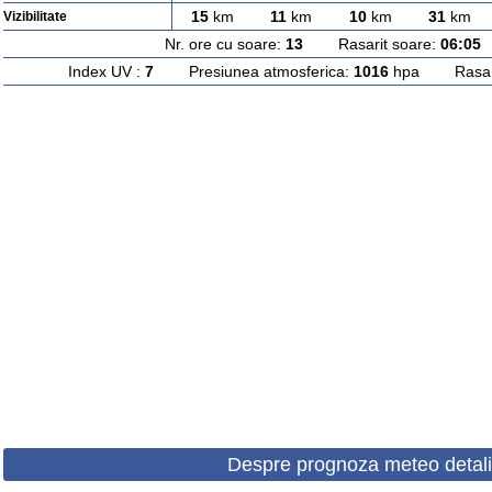
15
km
11
km
10
km
31
km
Vizibilitate
Nr. ore cu soare:
13
Rasarit soare:
06:05
A
Index UV :
7
Presiunea atmosferica:
1016
hpa Rasarit
Despre prognoza meteo detali