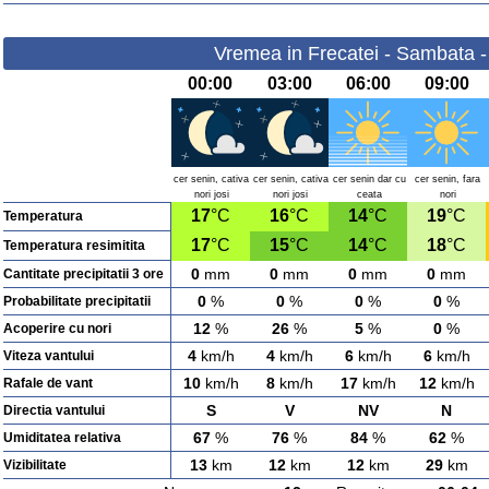
Vremea in Frecatei - Sambata -
00:00
03:00
06:00
09:00
cer senin, cativa
cer senin, cativa
cer senin dar cu
cer senin, fara
nori josi
nori josi
ceata
nori
17
°C
16
°C
14
°C
19
°C
Temperatura
17
°C
15
°C
14
°C
18
°C
Temperatura resimitita
0
mm
0
mm
0
mm
0
mm
Cantitate precipitatii 3 ore
0
%
0
%
0
%
0
%
Probabilitate precipitatii
12
%
26
%
5
%
0
%
Acoperire cu nori
4
km/h
4
km/h
6
km/h
6
km/h
Viteza vantului
10
km/h
8
km/h
17
km/h
12
km/h
Rafale de vant
S
V
NV
N
Directia vantului
67
%
76
%
84
%
62
%
Umiditatea relativa
13
km
12
km
12
km
29
km
Vizibilitate