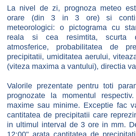
La nivel de zi, prognoza meteo este
orare (din 3 in 3 ore) si contin
meteorologici: o pictograma cu sta
reala si cea resimtita, scurta d
atmosferice, probabilitatea de prec
precipitatii, umiditatea aerului, viteaz
(viteza maxima a vantului), directia va
Valorile prezentate pentru toti param
prognozate la momentul respectiv.
maxime sau minime. Exceptie fac val
cantitatea de precipitatii care reprez
in ultimul interval de 3 ore in mm.
12:00" arata cantitatea de precipitat