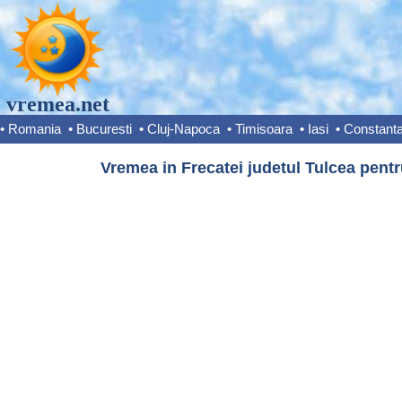
vremea.net
•
Romania
•
Bucuresti
•
Cluj-Napoca
•
Timisoara
•
Iasi
•
Constant
Vremea in Frecatei judetul Tulcea pentr