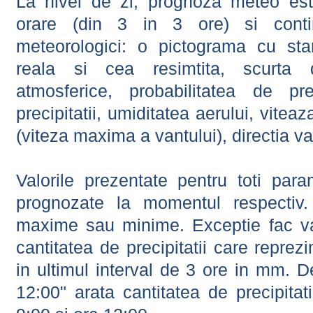
La nivel de zi, prognoza meteo este
orare (din 3 in 3 ore) si contin
meteorologici: o pictograma cu sta
reala si cea resimtita, scurta d
atmosferice, probabilitatea de prec
precipitatii, umiditatea aerului, viteaz
(viteza maxima a vantului), directia va
Valorile prezentate pentru toti param
prognozate la momentul respectiv.
maxime sau minime. Exceptie fac val
cantitatea de precipitatii care reprez
in ultimul interval de 3 ore in mm.
12:00" arata cantitatea de precipitat