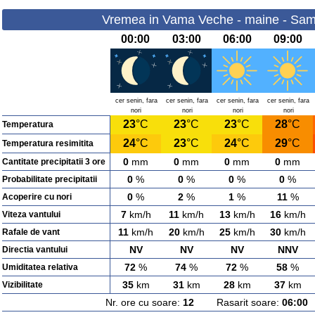
Vremea in Vama Veche - maine - Sam
00:00
03:00
06:00
09:00
cer senin, fara
cer senin, fara
cer senin, fara
cer senin, fara
nori
nori
nori
nori
23
°C
23
°C
23
°C
28
°C
Temperatura
24
°C
23
°C
24
°C
29
°C
Temperatura resimitita
0
mm
0
mm
0
mm
0
mm
Cantitate precipitatii 3 ore
0
%
0
%
0
%
0
%
Probabilitate precipitatii
0
%
2
%
1
%
11
%
Acoperire cu nori
7
km/h
11
km/h
13
km/h
16
km/h
Viteza vantului
11
km/h
20
km/h
25
km/h
30
km/h
Rafale de vant
NV
NV
NV
NNV
Directia vantului
72
%
74
%
72
%
58
%
Umiditatea relativa
35
km
31
km
28
km
37
km
Vizibilitate
Nr. ore cu soare:
12
Rasarit soare:
06:00
A