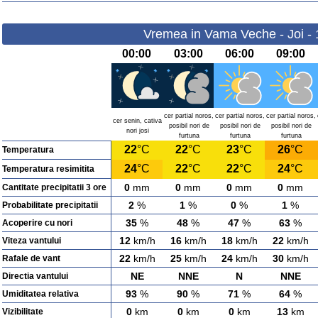
Vremea in Vama Veche - Joi -
00:00
03:00
06:00
09:00
cer partial noros,
cer partial noros,
cer partial noros,
cer senin, cativa
posibil nori de
posibil nori de
posibil nori de
nori josi
furtuna
furtuna
furtuna
22
°C
22
°C
23
°C
26
°C
Temperatura
24
°C
22
°C
22
°C
24
°C
Temperatura resimitita
0
mm
0
mm
0
mm
0
mm
Cantitate precipitatii 3 ore
2
%
1
%
0
%
1
%
Probabilitate precipitatii
35
%
48
%
47
%
63
%
Acoperire cu nori
12
km/h
16
km/h
18
km/h
22
km/h
Viteza vantului
22
km/h
25
km/h
24
km/h
30
km/h
Rafale de vant
NE
NNE
N
NNE
Directia vantului
93
%
90
%
71
%
64
%
Umiditatea relativa
0
km
0
km
0
km
13
km
Vizibilitate