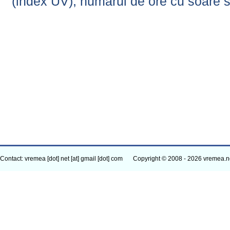
(index UV), numarul de ore cu soare s
Contact: vremea [dot] net [at] gmail [dot] com
Copyright © 2008 - 2026 vremea.n