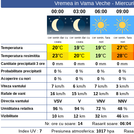
Vremea in Vama Veche - Miercuri
00:00
03:00
06:00
09:00
cer senin dar cu
cer senin dar cu
cer senin, fara
cer senin, fara
ceata
ceata
nori
nori
20
°C
19
°C
19
°C
27
°C
Temperatura
23
°C
20
°C
19
°C
28
°C
Temperatura resimitita
0
mm
0
mm
0
mm
0
mm
Cantitate precipitatii 3 ore
0
%
0
%
0
%
0
%
Probabilitate precipitatii
0
%
0
%
0
%
0
%
Acoperire cu nori
7
km/h
6
km/h
7
km/h
3
km/h
Viteza vantului
16
km/h
15
km/h
12
km/h
8
km/h
Rafale de vant
VSV
V
VNV
NNV
Directia vantului
96
%
94
%
72
%
48
%
Umiditatea relativa
10
km
12
km
32
km
46
km
Vizibilitate
Nr. ore cu soare:
14
Rasarit soare:
06:04
A
Index UV :
7
Presiunea atmosferica:
1017
hpa Rasarit