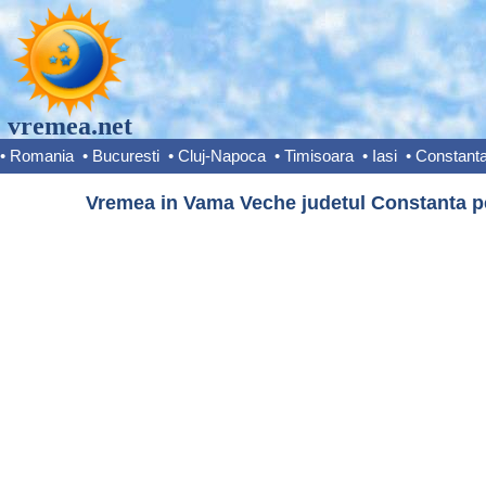
vremea.net
•
Romania
•
Bucuresti
•
Cluj-Napoca
•
Timisoara
•
Iasi
•
Constant
Vremea in Vama Veche judetul Constanta pe