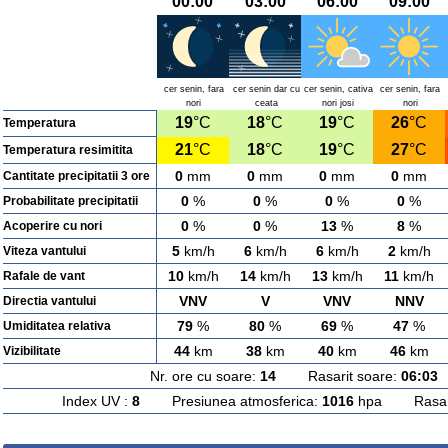
00:00
03:00
06:00
09:00
cer senin, fara
cer senin dar cu
cer senin, cativa
cer senin, fara
nori
ceata
nori josi
nori
19
°C
18
°C
19
°C
26
°C
Temperatura
21
°C
18
°C
19
°C
27
°C
Temperatura resimitita
0
mm
0
mm
0
mm
0
mm
Cantitate precipitatii 3 ore
0
%
0
%
0
%
0
%
Probabilitate precipitatii
0
%
0
%
13
%
8
%
Acoperire cu nori
5
km/h
6
km/h
6
km/h
2
km/h
Viteza vantului
10
km/h
14
km/h
13
km/h
11
km/h
Rafale de vant
VNV
V
VNV
NNV
Directia vantului
79
%
80
%
69
%
47
%
Umiditatea relativa
44
km
38
km
40
km
46
km
Vizibilitate
Nr. ore cu soare:
14
Rasarit soare:
06:03
A
Index UV :
8
Presiunea atmosferica:
1016
hpa Rasarit