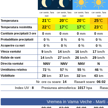
cer senin, fara
cer senin, fara
cer senin, fara
cer senin, fara
nori
nori
nori
nori
21
°C
20
°C
20
°C
25
°C
Temperatura
22
°C
17
°C
17
°C
23
°C
Temperatura resimitita
0
mm
0
mm
0
mm
0
mm
Cantitate precipitatii 3 ore
0
%
0
%
0
%
0
%
Probabilitate precipitatii
0
%
0
%
0
%
0
%
Acoperire cu nori
9
km/h
14
km/h
16
km/h
17
km/h
Viteza vantului
14
km/h
27
km/h
26
km/h
29
km/h
Rafale de vant
NNV
NNV
NNV
N
Directia vantului
72
%
57
%
55
%
46
%
Umiditatea relativa
28
km
37
km
32
km
43
km
Vizibilitate
Nr. ore cu soare:
14
Rasarit soare:
06:02
A
Index UV :
8
Presiunea atmosferica:
1017
hpa Rasarit
Vremea in Vama Veche - Marti 