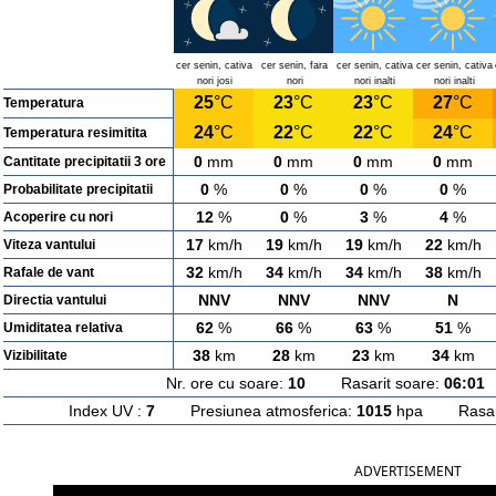
cer senin, cativa
cer senin, fara
cer senin, cativa
cer senin, cativa
nori josi
nori
nori inalti
nori inalti
25
°C
23
°C
23
°C
27
°C
Temperatura
24
°C
22
°C
22
°C
24
°C
Temperatura resimitita
0
mm
0
mm
0
mm
0
mm
Cantitate precipitatii 3 ore
0
%
0
%
0
%
0
%
Probabilitate precipitatii
12
%
0
%
3
%
4
%
Acoperire cu nori
17
km/h
19
km/h
19
km/h
22
km/h
Viteza vantului
32
km/h
34
km/h
34
km/h
38
km/h
Rafale de vant
NNV
NNV
NNV
N
Directia vantului
62
%
66
%
63
%
51
%
Umiditatea relativa
38
km
28
km
23
km
34
km
Vizibilitate
Nr. ore cu soare:
10
Rasarit soare:
06:01
A
Index UV :
7
Presiunea atmosferica:
1015
hpa Rasarit
ADVERTISEMENT