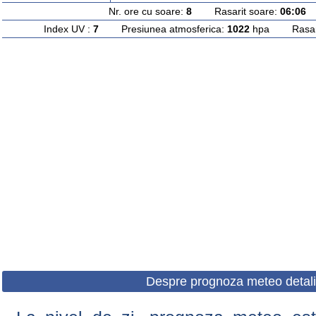
Nr. ore cu soare:
8
Rasarit soare:
06:06
A
Index UV :
7
Presiunea atmosferica:
1022
hpa Rasarit
Despre prognoza meteo detali