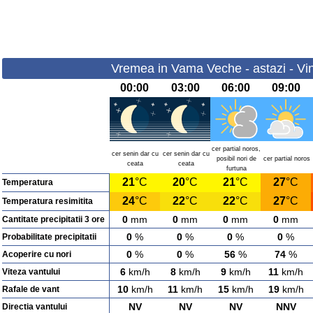
Vremea in Vama Veche - astazi - Vin
00:00
03:00
06:00
09:00
cer partial noros,
cer senin dar cu
cer senin dar cu
posibil nori de
cer partial noros
ceata
ceata
furtuna
21
°C
20
°C
21
°C
27
°C
Temperatura
24
°C
22
°C
22
°C
27
°C
Temperatura resimitita
0
mm
0
mm
0
mm
0
mm
Cantitate precipitatii 3 ore
0
%
0
%
0
%
0
%
Probabilitate precipitatii
0
%
0
%
56
%
74
%
Acoperire cu nori
6
km/h
8
km/h
9
km/h
11
km/h
Viteza vantului
10
km/h
11
km/h
15
km/h
19
km/h
Rafale de vant
NV
NV
NV
NNV
Directia vantului