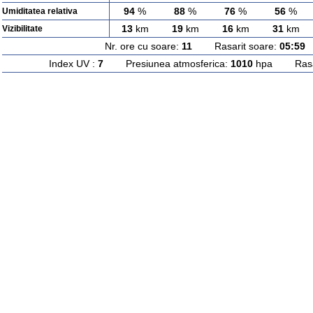
94
%
88
%
76
%
56
%
Umiditatea relativa
13
km
19
km
16
km
31
km
Vizibilitate
Nr. ore cu soare:
11
Rasarit soare:
05:59
A
Index UV :
7
Presiunea atmosferica:
1010
hpa Rasari