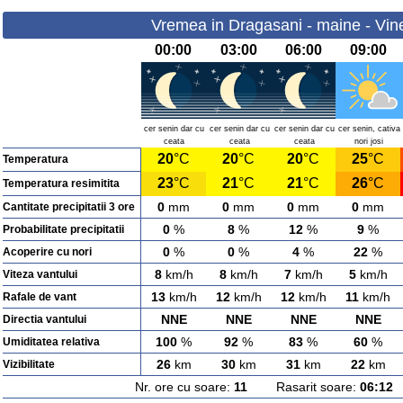
Vremea in Dragasani - maine - Vine
00:00
03:00
06:00
09:00
cer senin dar cu
cer senin dar cu
cer senin dar cu
cer senin, cativa
ceata
ceata
ceata
nori josi
20
°C
20
°C
20
°C
25
°C
Temperatura
23
°C
21
°C
21
°C
26
°C
Temperatura resimitita
0
mm
0
mm
0
mm
0
mm
Cantitate precipitatii 3 ore
0
%
8
%
12
%
9
%
Probabilitate precipitatii
0
%
0
%
4
%
22
%
Acoperire cu nori
8
km/h
8
km/h
7
km/h
5
km/h
Viteza vantului
13
km/h
12
km/h
12
km/h
11
km/h
Rafale de vant
NNE
NNE
NNE
NNE
Directia vantului
100
%
92
%
83
%
60
%
Umiditatea relativa
26
km
30
km
31
km
22
km
Vizibilitate
Nr. ore cu soare:
11
Rasarit soare:
06:12
A