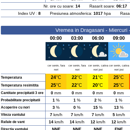
Nr. ore cu soare:
14
Rasarit soare:
06:17
A
Index UV :
8
Presiunea atmosferica:
1017
hpa Rasarit
Vremea in Dragasani - Miercuri 
00:00
03:00
06:00
09:00
cer senin, fara
cer senin, fara
cer senin, cativa
cer senin, cativa
nori
nori
nori josi
nori josi
24
°C
22
°C
21
°C
25
°C
Temperatura
25
°C
22
°C
20
°C
25
°C
Temperatura resimitita
0
mm
0
mm
0
mm
0
mm
Cantitate precipitatii 3 ore
1
%
1
%
2
%
1
%
Probabilitate precipitatii
3
%
0
%
15
%
13
%
Acoperire cu nori
7
km/h
7
km/h
7
km/h
5
km/h
Viteza vantului
14
km/h
14
km/h
12
km/h
12
km/h
Rafale de vant
NNE
NNE
NNE
ENE
Directia vantului