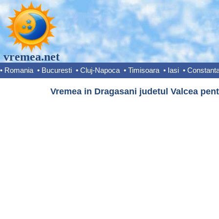
vremea.net
•
Romania
•
Bucuresti
•
Cluj-Napoca
•
Timisoara
•
Iasi
•
Constant
Vremea in Dragasani judetul Valcea pent