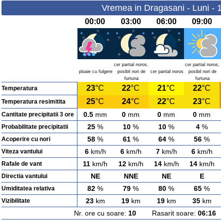
Vremea in Dragasani - Luni - 
00:00
03:00
06:00
09:00
cer partial noros,
cer partial noros,
ploaie cu fulgere
posibil nori de
cer partial noros
posibil nori de
furtuna
furtuna
23
°C
22
°C
21
°C
22
°C
Temperatura
25
°C
24
°C
22
°C
23
°C
Temperatura resimitita
0.5
mm
0
mm
0
mm
0
mm
Cantitate precipitatii 3 ore
25
%
10
%
10
%
4
%
Probabilitate precipitatii
58
%
61
%
64
%
56
%
Acoperire cu nori
6
km/h
6
km/h
7
km/h
6
km/h
Viteza vantului
11
km/h
12
km/h
14
km/h
14
km/h
Rafale de vant
NE
NNE
NE
E
Directia vantului
82
%
79
%
80
%
65
%
Umiditatea relativa
23
km
19
km
19
km
35
km
Vizibilitate
Nr. ore cu soare:
10
Rasarit soare:
06:16
A