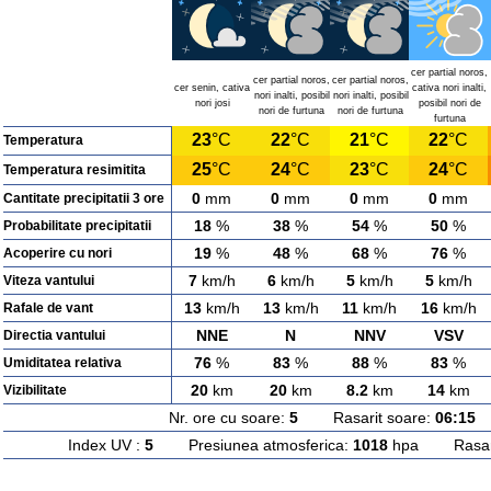
cer partial noros,
cer partial noros,
cer partial noros,
cer senin, cativa
cativa nori inalti,
nori inalti, posibil
nori inalti, posibil
nori josi
posibil nori de
nori de furtuna
nori de furtuna
furtuna
23
°C
22
°C
21
°C
22
°C
Temperatura
25
°C
24
°C
23
°C
24
°C
Temperatura resimitita
0
mm
0
mm
0
mm
0
mm
Cantitate precipitatii 3 ore
18
%
38
%
54
%
50
%
Probabilitate precipitatii
19
%
48
%
68
%
76
%
Acoperire cu nori
7
km/h
6
km/h
5
km/h
5
km/h
Viteza vantului
13
km/h
13
km/h
11
km/h
16
km/h
Rafale de vant
NNE
N
NNV
VSV
Directia vantului
76
%
83
%
88
%
83
%
Umiditatea relativa
20
km
20
km
8.2
km
14
km
Vizibilitate
Nr. ore cu soare:
5
Rasarit soare:
06:15
A
Index UV :
5
Presiunea atmosferica:
1018
hpa Rasarit