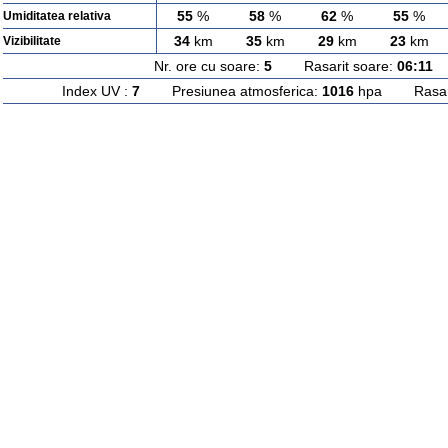
55
%
58
%
62
%
55
%
Umiditatea relativa
34
km
35
km
29
km
23
km
Vizibilitate
Nr. ore cu soare:
5
Rasarit soare:
06:11
A
Index UV :
7
Presiunea atmosferica:
1016
hpa Rasarit