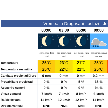
Vremea in Dragasani - astazi - Jo
00:00
03:00
06:00
09:00
cer senin, fara
cer senin, fara
cer senin, fara
cer noros, ploaie
nori
nori
nori
usoara
25
°C
23
°C
21
°C
25
°C
Temperatura
25
°C
22
°C
21
°C
25
°C
Temperatura resimitita
0
mm
0
mm
0
mm
0.2
mm
Cantitate precipitatii 3 ore
0
%
0
%
5
%
65
%
Probabilitate precipitatii
0
%
0
%
0
%
94
%
Acoperire cu nori
7
km/h
7
km/h
8
km/h
6
km/h
Viteza vantului
11
km/h
12
km/h
12
km/h
11
km/h
Rafale de vant
NNE
NNE
NNE
NNE
Directia vantului