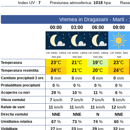
Index UV :
7
Presiunea atmosferica:
1018
hpa Rasarit
Vremea in Dragasani - Marti -
00:00
03:00
06:00
09:00
cer senin, cativa
cer senin, cativa
cer senin, cativa
cer senin, fara
nori josi
nori josi
nori josi
nori
23
°C
21
°C
19
°C
23
°C
Temperatura
24
°C
21
°C
20
°C
24
°C
Temperatura resimitita
0
mm
0
mm
0
mm
0
mm
Cantitate precipitatii 3 ore
0
%
0
%
0
%
0
%
Probabilitate precipitatii
29
%
10
%
11
%
6
%
Acoperire cu nori
7
km/h
7
km/h
7
km/h
5
km/h
Viteza vantului
11
km/h
11
km/h
11
km/h
12
km/h
Rafale de vant
NNE
NNE
N
NNE
Directia vantului
67
%
73
%
74
%
60
%
Umiditatea relativa
27
km
23
km
29
km
32
km
Vizibilitate