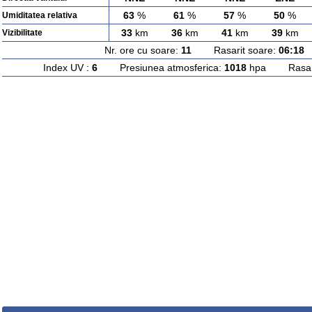
63
%
61
%
57
%
50
%
Umiditatea relativa
33
km
36
km
41
km
39
km
Vizibilitate
Nr. ore cu soare:
11
Rasarit soare:
06:18
A
Index UV :
6
Presiunea atmosferica:
1018
hpa Rasarit