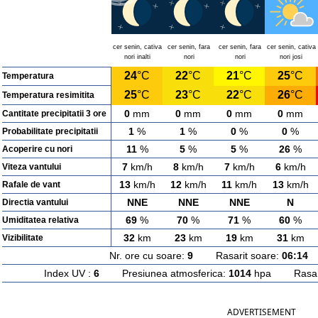
cer senin, cativa
cer senin, fara
cer senin, fara
cer senin, cativa
nori inalti
nori
nori
nori josi
24
°C
22
°C
21
°C
25
°C
Temperatura
25
°C
23
°C
22
°C
26
°C
Temperatura resimitita
0
mm
0
mm
0
mm
0
mm
Cantitate precipitatii 3 ore
1
%
1
%
0
%
0
%
Probabilitate precipitatii
11
%
5
%
5
%
26
%
Acoperire cu nori
7
km/h
8
km/h
7
km/h
6
km/h
Viteza vantului
13
km/h
12
km/h
11
km/h
13
km/h
Rafale de vant
NNE
NNE
NNE
N
Directia vantului
69
%
70
%
71
%
60
%
Umiditatea relativa
32
km
23
km
19
km
31
km
Vizibilitate
Nr. ore cu soare:
9
Rasarit soare:
06:14
A
Index UV :
6
Presiunea atmosferica:
1014
hpa Rasarit
ADVERTISEMENT