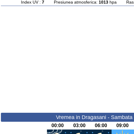
Index UV :
7
Presiunea atmosferica:
1013
hpa Rasari
Vremea in Dragasani - Sambata 
00:00
03:00
06:00
09:00