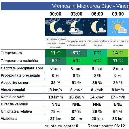
Vremea in Miercurea Ciuc - Viner
00:00
03:00
06:00
09:00
cer senin, cativa
cer partial noros,
cer senin, cativa
cer senin, cativa
nori josi, cativa
cativa nori inalti
nori josi
nori josi
nori inalti
11
°C
8
°C
7
°C
14
°C
Temperatura
9
°C
5
°C
5
°C
11
°C
Temperatura resimitita
0
mm
0
mm
0
mm
0
mm
Cantitate precipitatii 3 ore
0
%
0
%
0
%
0
%
Probabilitate precipitatii
32
%
51
%
39
%
29
%
Acoperire cu nori
8
km/h
8
km/h
8
km/h
8
km/h
Viteza vantului
18
km/h
16
km/h
14
km/h
17
km/h
Rafale de vant
NNE
NNE
NNE
ENE
Directia vantului
78
%
87
%
86
%
64
%
Umiditatea relativa
27
km
30
km
28
km
33
km
Vizibilitate
Nr. ore cu soare:
9
Rasarit soare:
06:12
A