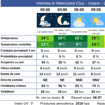
Vremea in Miercurea Ciuc - maine - 
00:00
03:00
06:00
09:00
cer senin, cativa
cer senin, cativa
cer partial noros
cer partial noros
nori josi
nori josi
14
°C
10
°C
10
°C
15
°C
Temperatura
13
°C
9
°C
8
°C
14
°C
Temperatura resimitita
0
mm
0
mm
0
mm
0
mm
Cantitate precipitatii 3 ore
0
%
0
%
0
%
0
%
Probabilitate precipitatii
54
%
35
%
42
%
37
%
Acoperire cu nori
6
km/h
6
km/h
5
km/h
3
km/h
Viteza vantului
13
km/h
12
km/h
11
km/h
8
km/h
Rafale de vant
NE
NE
NNE
NNV
Directia vantului
84
%
96
%
92
%
74
%
Umiditatea relativa
20
km
19
km
20
km
25
km
Vizibilitate
Nr. ore cu soare:
8
Rasarit soare:
06:07
A
Index UV :
7
Presiunea atmosferica:
1018
hpa Rasarit