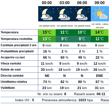
00:00
03:00
06:00
09:00
cer senin, cativa
cer partial noros
cer partial noros
cer partial noros
nori josi
15
°C
11
°C
10
°C
14
°C
Temperatura
13
°C
9
°C
8
°C
11
°C
Temperatura resimitita
0
mm
0
mm
0
mm
0
mm
Cantitate precipitatii 3 ore
16
%
2
%
2
%
1
%
Probabilitate precipitatii
66
%
60
%
49
%
22
%
Acoperire cu nori
11
km/h
9
km/h
9
km/h
12
km/h
Viteza vantului
20
km/h
18
km/h
19
km/h
26
km/h
Rafale de vant
NE
N
N
ENE
Directia vantului
74
%
82
%
80
%
67
%
Umiditatea relativa
23
km
19
km
21
km
31
km
Vizibilitate
Nr. ore cu soare:
8
Rasarit soare:
06:11
A
Index UV :
5
Presiunea atmosferica:
1023
hpa Rasarit