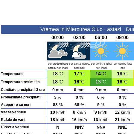
Vremea in Miercurea Ciuc - astazi - Du
00:00
03:00
06:00
09:00
cer predominant
cer partial noros,
cer senin, cativa
cer senin, fara
noros, nori inalti
nori inalti
nori inalti
nori
18
°C
17
°C
14
°C
18
°C
Temperatura
18
°C
16
°C
13
°C
16
°C
Temperatura resimitita
0
mm
0
mm
0
mm
0
mm
Cantitate precipitatii 3 ore
3
%
0
%
0
%
0
%
Probabilitate precipitatii
83
%
68
%
9
%
0
%
Acoperire cu nori
10
km/h
8
km/h
9
km/h
12
km/h
Viteza vantului
18
km/h
16
km/h
16
km/h
21
km/h
Rafale de vant
N
NNV
NNV
NNE
Directia vantului