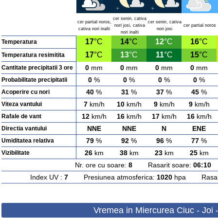
cer senin, cativa
cer partial noros,
cer senin, cativa
nori josi, cativa
cer partial noros
cativa nori inalti
nori josi
nori inalti
17
°C
14
°C
12
°C
16
°C
Temperatura
17
°C
13
°C
11
°C
15
°C
Temperatura resimitita
0
mm
0
mm
0
mm
0
mm
Cantitate precipitatii 3 ore
0
%
0
%
0
%
0
%
Probabilitate precipitatii
40
%
31
%
37
%
45
%
Acoperire cu nori
7
km/h
10
km/h
9
km/h
9
km/h
Viteza vantului
12
km/h
16
km/h
17
km/h
16
km/h
Rafale de vant
NNE
NNE
N
ENE
Directia vantului
79
%
92
%
96
%
77
%
Umiditatea relativa
26
km
38
km
23
km
25
km
Vizibilitate
Nr. ore cu soare:
8
Rasarit soare:
06:10
A
Index UV :
7
Presiunea atmosferica:
1020
hpa Rasarit
Vremea in Miercurea Ciuc - Joi 