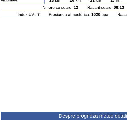
23
km
20
km
21
km
27
km
Vizibilitate
Nr. ore cu soare:
12
Rasarit soare:
06:13
A
Index UV :
7
Presiunea atmosferica:
1020
hpa Rasarit
Despre prognoza meteo detali