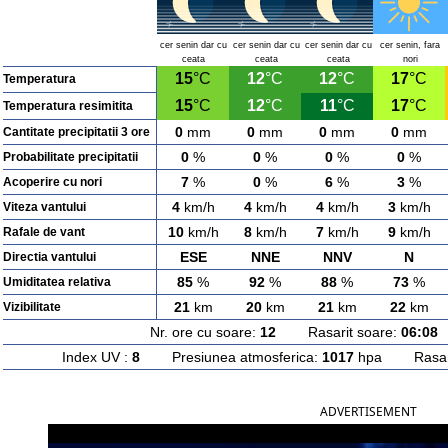
cer senin dar cu
cer senin dar cu
cer senin dar cu
cer senin, fara
ceata
ceata
ceata
nori
15
°C
12
°C
12
°C
17
°C
Temperatura
15
°C
12
°C
11
°C
17
°C
Temperatura resimitita
0
mm
0
mm
0
mm
0
mm
Cantitate precipitatii 3 ore
0
%
0
%
0
%
0
%
Probabilitate precipitatii
7
%
0
%
6
%
3
%
Acoperire cu nori
4
km/h
4
km/h
4
km/h
3
km/h
Viteza vantului
10
km/h
8
km/h
7
km/h
9
km/h
Rafale de vant
ESE
NNE
NNV
N
Directia vantului
85
%
92
%
88
%
73
%
Umiditatea relativa
21
km
20
km
21
km
22
km
Vizibilitate
Nr. ore cu soare:
12
Rasarit soare:
06:08
A
Index UV :
8
Presiunea atmosferica:
1017
hpa Rasarit
ADVERTISEMENT