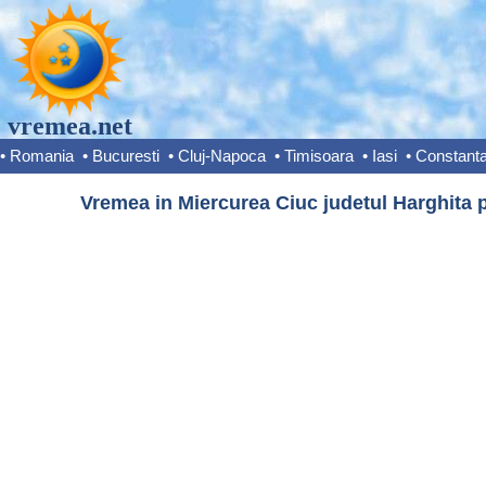
vremea.net
•
Romania
•
Bucuresti
•
Cluj-Napoca
•
Timisoara
•
Iasi
•
Constant
Vremea in Miercurea Ciuc judetul Harghita p