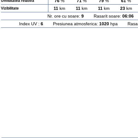
76
%
71
%
79
%
61
%
Umiditatea relativa
11
km
11
km
11
km
23
km
Vizibilitate
Nr. ore cu soare:
9
Rasarit soare:
06:06
A
Index UV :
6
Presiunea atmosferica:
1020
hpa Rasarit