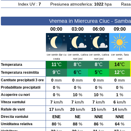
Index UV :
7
Presiunea atmosferica:
1022
hpa Rasarit
Vremea in Miercurea Ciuc - Samba
00:00
03:00
06:00
09:00
cer senin dar cu
cer senin, cativa
cer senin, cativa
cer senin, fara
ceata
nori josi
nori josi
nori
11
°C
8
°C
8
°C
14
°C
Temperatura
9
°C
6
°C
5
°C
12
°C
Temperatura resimitita
0
mm
0
mm
0
mm
0
mm
Cantitate precipitatii 3 ore
0
%
0
%
0
%
0
%
Probabilitate precipitatii
0
%
10
%
10
%
1
%
Acoperire cu nori
7
km/h
7
km/h
7
km/h
6
km/h
Viteza vantului
17
km/h
20
km/h
15
km/h
14
km/h
Rafale de vant
ENE
NE
NNE
NNE
Directia vantului
80
%
88
%
86
%
64
%
Umiditatea relativa