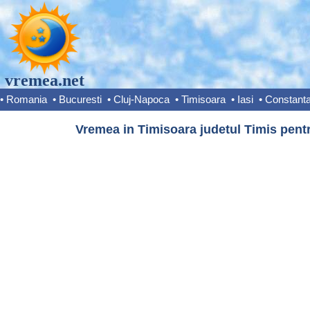
vremea.net
•
Romania
•
Bucuresti
•
Cluj-Napoca
•
Timisoara
•
Iasi
•
Constant
Vremea in Timisoara judetul Timis pentr