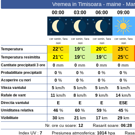
Vremea in Timisoara - maine - Mar
00:00
03:00
06:00
09:00
cer senin, fara
cer senin, fara
cer senin, fara
cer senin, fara
nori
nori
nori
nori
22
°C
19
°C
20
°C
25
°C
Temperatura
21
°C
19
°C
19
°C
25
°C
Temperatura resimitita
0
mm
0
mm
0
mm
0
mm
Cantitate precipitatii 3 ore
0
%
0
%
0
%
0
%
Probabilitate precipitatii
0
%
0
%
0
%
0
%
Acoperire cu nori
5
km/h
5
km/h
5
km/h
5
km/h
Viteza vantului
11
km/h
8
km/h
9
km/h
14
km/h
Rafale de vant
E
E
E
ESE
Directia vantului
46
%
60
%
59
%
45
%
Umiditatea relativa
30
km
21
km
17
km
29
km
Vizibilitate
Nr. ore cu soare:
12
Rasarit soare:
06:28
A
Index UV :
7
Presiunea atmosferica:
1014
hpa Rasarit