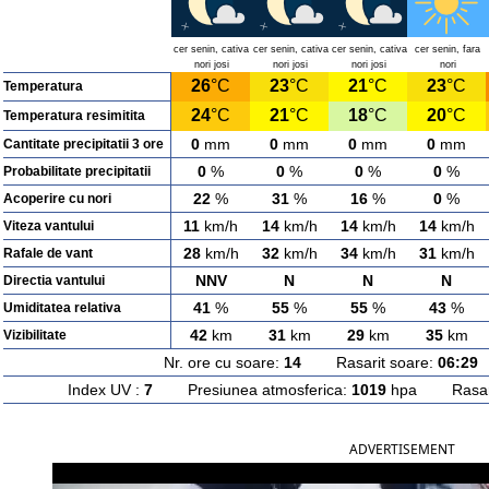
cer senin, cativa
cer senin, cativa
cer senin, cativa
cer senin, fara
nori josi
nori josi
nori josi
nori
26
°C
23
°C
21
°C
23
°C
Temperatura
24
°C
21
°C
18
°C
20
°C
Temperatura resimitita
0
mm
0
mm
0
mm
0
mm
Cantitate precipitatii 3 ore
0
%
0
%
0
%
0
%
Probabilitate precipitatii
22
%
31
%
16
%
0
%
Acoperire cu nori
11
km/h
14
km/h
14
km/h
14
km/h
Viteza vantului
28
km/h
32
km/h
34
km/h
31
km/h
Rafale de vant
NNV
N
N
N
Directia vantului
41
%
55
%
55
%
43
%
Umiditatea relativa
42
km
31
km
29
km
35
km
Vizibilitate
Nr. ore cu soare:
14
Rasarit soare:
06:29
A
Index UV :
7
Presiunea atmosferica:
1019
hpa Rasarit
ADVERTISEMENT