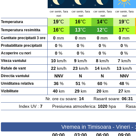
cer senin, fara
cer senin, fara
cer senin, fara
cer senin, fara
nori
nori
nori
nori
19
°C
16
°C
14
°C
19
°C
Temperatura
16
°C
13
°C
12
°C
17
°C
Temperatura resimitita
0
mm
0
mm
0
mm
0
mm
Cantitate precipitatii 3 ore
0
%
0
%
0
%
0
%
Probabilitate precipitatii
0
%
0
%
0
%
0
%
Acoperire cu nori
10
km/h
9
km/h
8
km/h
7
km/h
Viteza vantului
22
km/h
23
km/h
14
km/h
13
km/h
Rafale de vant
NNV
N
N
NNV
Directia vantului
36
%
51
%
60
%
48
%
Umiditatea relativa
40
km
29
km
20
km
27
km
Vizibilitate
Nr. ore cu soare:
14
Rasarit soare:
06:31
A
Index UV :
7
Presiunea atmosferica:
1020
hpa Rasarit
Vremea in Timisoara - Vineri -
00:00
03:00
06:00
09:00