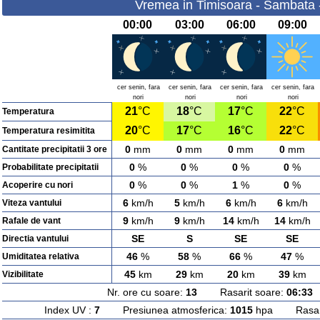
Vremea in Timisoara - Sambata 
00:00
03:00
06:00
09:00
cer senin, fara
cer senin, fara
cer senin, fara
cer senin, fara
nori
nori
nori
nori
21
°C
18
°C
17
°C
22
°C
Temperatura
20
°C
17
°C
16
°C
22
°C
Temperatura resimitita
0
mm
0
mm
0
mm
0
mm
Cantitate precipitatii 3 ore
0
%
0
%
0
%
0
%
Probabilitate precipitatii
0
%
0
%
1
%
0
%
Acoperire cu nori
6
km/h
5
km/h
6
km/h
6
km/h
Viteza vantului
9
km/h
9
km/h
14
km/h
14
km/h
Rafale de vant
SE
S
SE
SE
Directia vantului
46
%
58
%
66
%
47
%
Umiditatea relativa
45
km
29
km
20
km
39
km
Vizibilitate
Nr. ore cu soare:
13
Rasarit soare:
06:33
A
Index UV :
7
Presiunea atmosferica:
1015
hpa Rasarit