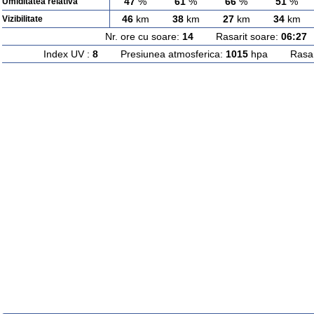
47
%
61
%
66
%
51
%
Umiditatea relativa
46
km
38
km
27
km
34
km
Vizibilitate
Nr. ore cu soare:
14
Rasarit soare:
06:27
A
Index UV :
8
Presiunea atmosferica:
1015
hpa Rasarit