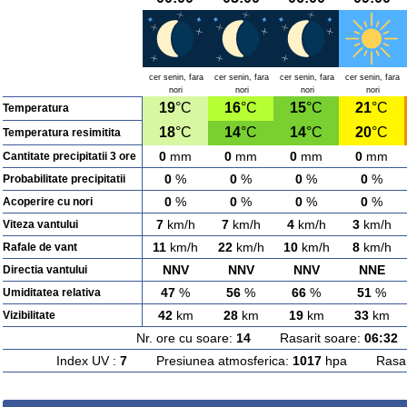
cer senin, fara
cer senin, fara
cer senin, fara
cer senin, fara
nori
nori
nori
nori
19
°C
16
°C
15
°C
21
°C
Temperatura
18
°C
14
°C
14
°C
20
°C
Temperatura resimitita
0
mm
0
mm
0
mm
0
mm
Cantitate precipitatii 3 ore
0
%
0
%
0
%
0
%
Probabilitate precipitatii
0
%
0
%
0
%
0
%
Acoperire cu nori
7
km/h
7
km/h
4
km/h
3
km/h
Viteza vantului
11
km/h
22
km/h
10
km/h
8
km/h
Rafale de vant
NNV
NNV
NNV
NNE
Directia vantului
47
%
56
%
66
%
51
%
Umiditatea relativa
42
km
28
km
19
km
33
km
Vizibilitate
Nr. ore cu soare:
14
Rasarit soare:
06:32
A
Index UV :
7
Presiunea atmosferica:
1017
hpa Rasarit