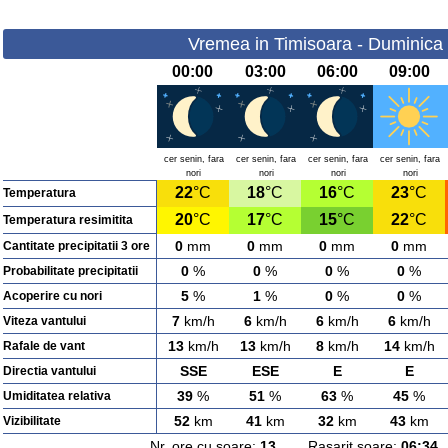
Vremea in Timisoara - Duminica 
00:00
03:00
06:00
09:00
cer senin, fara
cer senin, fara
cer senin, fara
cer senin, fara
nori
nori
nori
nori
22
°C
18
°C
16
°C
23
°C
Temperatura
20
°C
17
°C
15
°C
22
°C
Temperatura resimitita
0
mm
0
mm
0
mm
0
mm
Cantitate precipitatii 3 ore
0
%
0
%
0
%
0
%
Probabilitate precipitatii
5
%
1
%
0
%
0
%
Acoperire cu nori
7
km/h
6
km/h
6
km/h
6
km/h
Viteza vantului
13
km/h
13
km/h
8
km/h
14
km/h
Rafale de vant
SSE
ESE
E
E
Directia vantului
39
%
51
%
63
%
45
%
Umiditatea relativa
52
km
41
km
32
km
43
km
Vizibilitate
Nr. ore cu soare:
13
Rasarit soare:
06:34
A