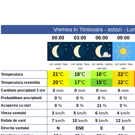
Vremea in Timisoara - astazi - Lun
00:00
03:00
06:00
09:00
cer senin, fara
cer senin, fara
cer senin, cativa
cer senin, fara
nori
nori
nori josi
nori
21
°C
18
°C
16
°C
22
°C
Temperatura
20
°C
17
°C
15
°C
22
°C
Temperatura resimitita
0
mm
0
mm
0
mm
0
mm
Cantitate precipitatii 3 ore
0
%
0
%
0
%
0
%
Probabilitate precipitatii
0
%
0
%
11
%
3
%
Acoperire cu nori
3
km/h
5
km/h
6
km/h
4
km/h
Viteza vantului
7
km/h
10
km/h
9
km/h
12
km/h
Rafale de vant
N
ENE
E
E
Directia vantului