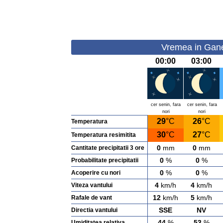
Vremea in Ganea
00:00
03:00
cer senin, fara
cer senin, fara
nori
nori
29
°C
26
°C
Temperatura
30
°C
27
°C
Temperatura resimitita
0
mm
0
mm
Cantitate precipitatii 3 ore
0
%
0
%
Probabilitate precipitatii
0
%
0
%
Acoperire cu nori
4
km/h
4
km/h
Viteza vantului
12
km/h
5
km/h
Rafale de vant
SSE
NV
Directia vantului
44
%
53
%
Umiditatea relativa