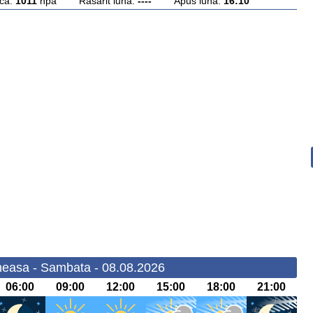
ca:
1011
hpa Rasarit luna:
----
Apus luna:
16:10
easa - Sambata - 08.08.2026
06:00
09:00
12:00
15:00
18:00
21:00