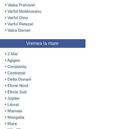
•
Valea Prahovei
•
Varful Moldoveanu
•
Varful Omu
•
Varful Retezat
•
Vatra Dornei
Vremea la mare
•
2 Mai
•
Agigea
•
Constanta
•
Costinesti
•
Delta Dunarii
•
Eforie Nord
•
Eforie Sud
•
Jupiter
•
Litoral
•
Mamaia
•
Mangalia
•
Mare