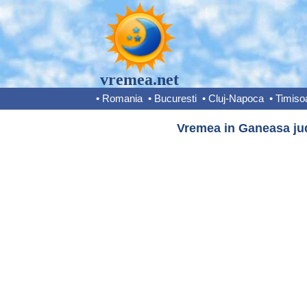
vremea.net
•
Romania
•
Bucuresti
•
Cluj-Napoca
•
Timiso
Vremea in Ganeasa jude