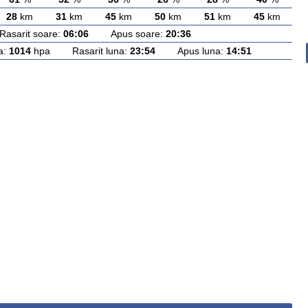
28
km
31
km
45
km
50
km
51
km
45
km
arit soare:
06:06
Apus soare:
20:36
a:
1014
hpa Rasarit luna:
23:54
Apus luna:
14:51