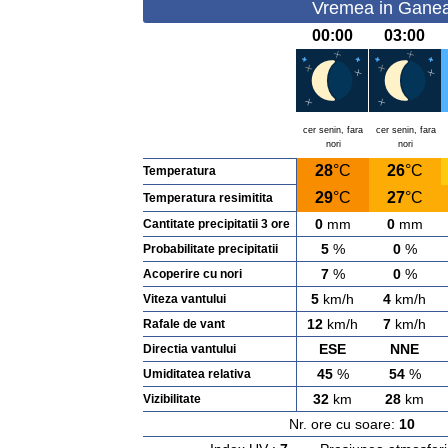
Vremea in Ganeas
00:00
03:00
cer senin, fara
cer senin, fara
nori
nori
28
°C
26
°C
Temperatura
29
°C
27
°C
Temperatura resimitita
0
mm
0
mm
Cantitate precipitatii 3 ore
5
%
0
%
Probabilitate precipitatii
7
%
0
%
Acoperire cu nori
5
km/h
4
km/h
Viteza vantului
12
km/h
7
km/h
Rafale de vant
ESE
NNE
Directia vantului
45
%
54
%
Umiditatea relativa
32
km
28
km
Vizibilitate
Nr. ore cu soare:
10
Ras