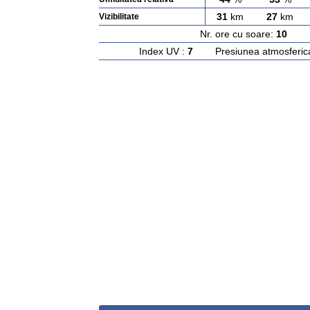
31
km
27
km
Vizibilitate
Nr. ore cu soare:
10
Ras
Index UV :
7
Presiunea atmosferic