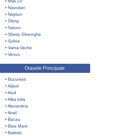
•
Mila 23
•
Navodari
•
Neptun
•
Olimp
•
Saturn
•
Sfantu Gheorghe
•
Sulina
•
Vama Veche
•
Venus
Orasele Principale
•
Bucuresti
•
Adjud
•
Aiud
•
Alba Iulia
•
Alexandria
•
Arad
•
Bacau
•
Baia Mare
•
Bailesti