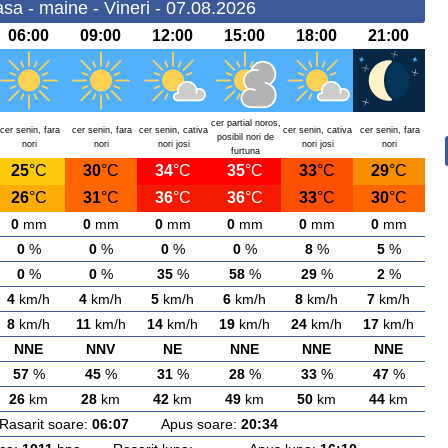
a - maine - Vineri - 07.08.2026
06:00
09:00
12:00
15:00
18:00
21:00
cer partial noros,
cer senin, fara
cer senin, fara
cer senin, cativa
cer senin, cativa
cer senin, fara
posibil nori de
nori
nori
nori josi
nori josi
nori
furtuna
25
°C
30
°C
34
°C
35
°C
33
°C
29
°C
26
°C
31
°C
36
°C
36
°C
33
°C
30
°C
0
mm
0
mm
0
mm
0
mm
0
mm
0
mm
0
%
0
%
0
%
0
%
8
%
5
%
0
%
0
%
35
%
58
%
29
%
2
%
4
km/h
4
km/h
5
km/h
6
km/h
8
km/h
7
km/h
8
km/h
11
km/h
14
km/h
19
km/h
24
km/h
17
km/h
NNE
NNV
NE
NNE
NNE
NNE
57
%
45
%
31
%
28
%
33
%
47
%
26
km
28
km
42
km
49
km
50
km
44
km
arit soare:
06:07
Apus soare:
20:34