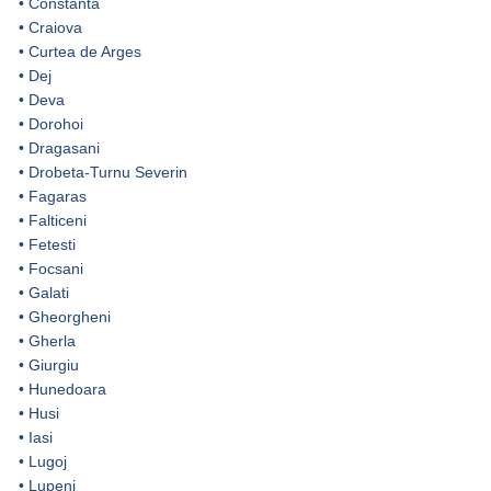
•
Constanta
•
Craiova
•
Curtea de Arges
•
Dej
•
Deva
•
Dorohoi
•
Dragasani
•
Drobeta-Turnu Severin
•
Fagaras
•
Falticeni
•
Fetesti
•
Focsani
•
Galati
•
Gheorgheni
•
Gherla
•
Giurgiu
•
Hunedoara
•
Husi
•
Iasi
•
Lugoj
•
Lupeni