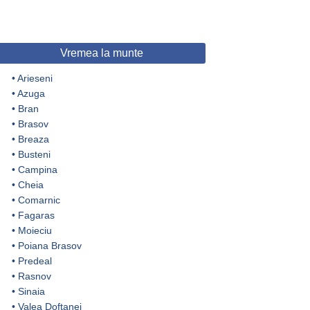
Vremea la munte
•
Arieseni
•
Azuga
•
Bran
•
Brasov
•
Breaza
•
Busteni
•
Campina
•
Cheia
•
Comarnic
•
Fagaras
•
Moieciu
•
Poiana Brasov
•
Predeal
•
Rasnov
•
Sinaia
•
Valea Doftanei