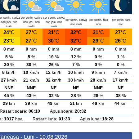
er senin, cativa
cer senin, cativa
cer senin, cativa
cer senin, cativa
cer senin, fara
cer senin, fara
nori josi, nori
nori josi, nori
nori josi, nori
nori inalti
nori
nori
inalti
inalti
inalti
24
°C
27
°C
31
°C
32
°C
31
°C
27
°C
23
°C
27
°C
30
°C
32
°C
29
°C
26
°C
0
mm
0
mm
0
mm
0
mm
0
mm
0
mm
5
%
5
%
19
%
12
%
0
%
1
%
30
%
30
%
26
%
7
%
0
%
0
%
8
km/h
10
km/h
12
km/h
10
km/h
9
km/h
7
km/h
27
km/h
21
km/h
32
km/h
30
km/h
28
km/h
17
km/h
NNE
NNE
NE
NE
NNE
NE
45
%
43
%
32
%
28
%
28
%
38
%
29
km
39
km
49
km
51
km
46
km
44
km
arit soare:
06:10
Apus soare:
20:32
a:
1017
hpa Rasarit luna:
01:33
Apus luna:
18:28
aneasa - Luni - 10.08.2026