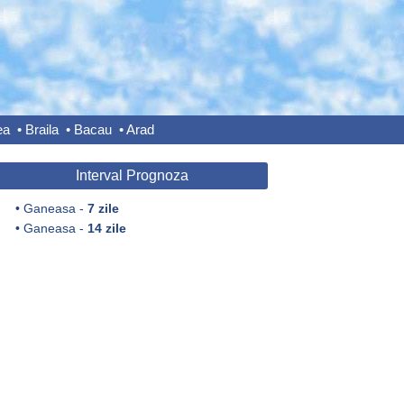
ea
•
Braila
•
Bacau
•
Arad
Interval Prognoza
•
Ganeasa -
7 zile
•
Ganeasa -
14 zile