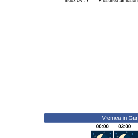
Index UV :
7
Presiunea atmosferi
Vremea in Gan
00:00
03:00