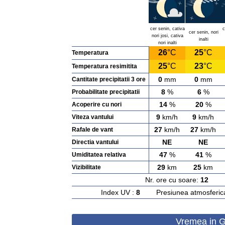
cer senin, cativa
c
cer senin, nori
nori josi, cativa
inalti
nori inalti
26
°C
25
°C
Temperatura
25
°C
23
°C
Temperatura resimitita
0
mm
0
mm
Cantitate precipitatii 3 ore
8
%
6
%
Probabilitate precipitatii
14
%
20
%
Acoperire cu nori
9
km/h
9
km/h
Viteza vantului
27
km/h
27
km/h
Rafale de vant
NE
NE
Directia vantului
47
%
41
%
Umiditatea relativa
29
km
25
km
Vizibilitate
Nr. ore cu soare:
12
Ras
Index UV :
8
Presiunea atmosferic
Vremea in G