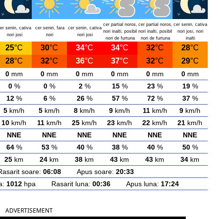
cer partial noros,
cer partial noros,
cer senin, cativa
er senin, cativa
cer senin, fara
cer senin, cativa
nori inalti, posibil
nori inalti, posibil
nori josi, nori
nori josi
nori
nori josi
nori de furtuna
nori de furtuna
inalti
25
°C
30
°C
34
°C
34
°C
32
°C
28
°C
28
°C
32
°C
36
°C
37
°C
32
°C
29
°C
0
mm
0
mm
0
mm
0
mm
0
mm
0
mm
0
%
0
%
2
%
15
%
23
%
19
%
12
%
6
%
26
%
57
%
72
%
37
%
5
km/h
5
km/h
8
km/h
9
km/h
11
km/h
9
km/h
10
km/h
11
km/h
25
km/h
23
km/h
22
km/h
21
km/h
NNE
NNE
NNE
NNE
NNE
NNE
64
%
53
%
40
%
38
%
40
%
50
%
25
km
24
km
38
km
43
km
43
km
34
km
rit soare:
06:08
Apus soare:
20:33
a:
1012
hpa Rasarit luna:
00:36
Apus luna:
17:24
ADVERTISEMENT