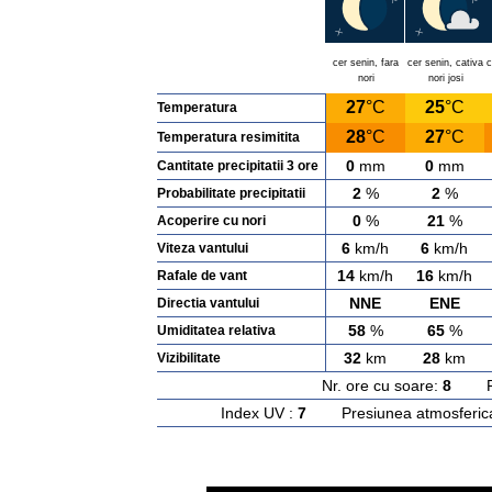
cer senin, fara
cer senin, cativa
c
nori
nori josi
27
°C
25
°C
Temperatura
28
°C
27
°C
Temperatura resimitita
0
mm
0
mm
Cantitate precipitatii 3 ore
2
%
2
%
Probabilitate precipitatii
0
%
21
%
Acoperire cu nori
6
km/h
6
km/h
Viteza vantului
14
km/h
16
km/h
Rafale de vant
NNE
ENE
Directia vantului
58
%
65
%
Umiditatea relativa
32
km
28
km
Vizibilitate
Nr. ore cu soare:
8
Rasa
Index UV :
7
Presiunea atmosferic