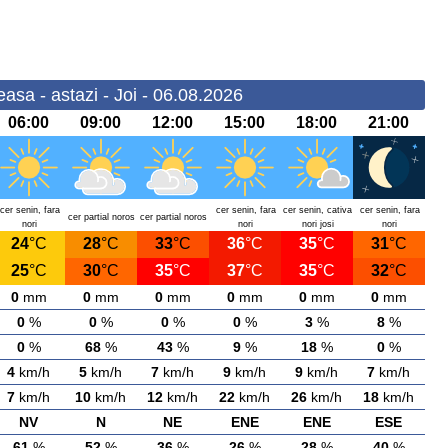
sa - astazi - Joi - 06.08.2026
06:00
09:00
12:00
15:00
18:00
21:00
cer senin, fara
cer senin, fara
cer senin, cativa
cer senin, fara
cer partial noros
cer partial noros
nori
nori
nori josi
nori
24
°C
28
°C
33
°C
36
°C
35
°C
31
°C
25
°C
30
°C
35
°C
37
°C
35
°C
32
°C
0
mm
0
mm
0
mm
0
mm
0
mm
0
mm
0
%
0
%
0
%
0
%
3
%
8
%
0
%
68
%
43
%
9
%
18
%
0
%
4
km/h
5
km/h
7
km/h
9
km/h
9
km/h
7
km/h
7
km/h
10
km/h
12
km/h
22
km/h
26
km/h
18
km/h
NV
N
NE
ENE
ENE
ESE
61
%
52
%
36
%
26
%
28
%
40
%