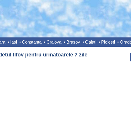
ara
•
Iasi
•
Constanta
•
Craiova
•
Brasov
•
Galati
•
Ploiesti
•
Orad
tul Ilfov pentru urmatoarele 7 zile