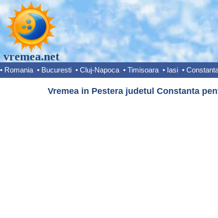
vremea.net
•
Romania
•
Bucuresti
•
Cluj-Napoca
•
Timisoara
•
Iasi
•
Constant
Vremea in Pestera judetul Constanta pent