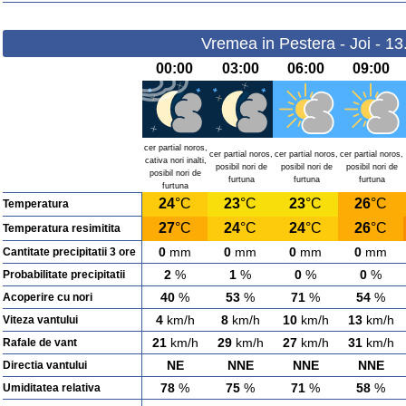
Vremea in Pestera - Joi - 1
00:00
03:00
06:00
09:00
cer partial noros,
cer partial noros,
cer partial noros,
cer partial noros,
cativa nori inalti,
posibil nori de
posibil nori de
posibil nori de
posibil nori de
furtuna
furtuna
furtuna
furtuna
24
°C
23
°C
23
°C
26
°C
Temperatura
27
°C
24
°C
24
°C
26
°C
Temperatura resimitita
0
mm
0
mm
0
mm
0
mm
Cantitate precipitatii 3 ore
2
%
1
%
0
%
0
%
Probabilitate precipitatii
40
%
53
%
71
%
54
%
Acoperire cu nori
4
km/h
8
km/h
10
km/h
13
km/h
Viteza vantului
21
km/h
29
km/h
27
km/h
31
km/h
Rafale de vant
NE
NNE
NNE
NNE
Directia vantului
78
%
75
%
71
%
58
%
Umiditatea relativa