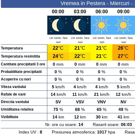
Vremea in Pestera - Miercuri -
00:00
03:00
06:00
09:00
cer senin, fara
cer senin, fara
cer senin, fara
cer senin, fara
nori
nori
nori
nori
22
°C
21
°C
21
°C
26
°C
Temperatura
24
°C
22
°C
21
°C
27
°C
Temperatura resimitita
0
mm
0
mm
0
mm
0
mm
Cantitate precipitatii 3 ore
0
%
0
%
0
%
0
%
Probabilitate precipitatii
0
%
0
%
0
%
0
%
Acoperire cu nori
5
km/h
4
km/h
4
km/h
5
km/h
Viteza vantului
14
km/h
11
km/h
21
km/h
12
km/h
Rafale de vant
SV
VSV
VNV
NV
Directia vantului
75
%
68
%
65
%
49
%
Umiditatea relativa
14
km
12
km
30
km
41
km
Vizibilitate
Nr. ore cu soare:
14
Rasarit soare:
06:03
A
Index UV :
8
Presiunea atmosferica:
1017
hpa Rasarit