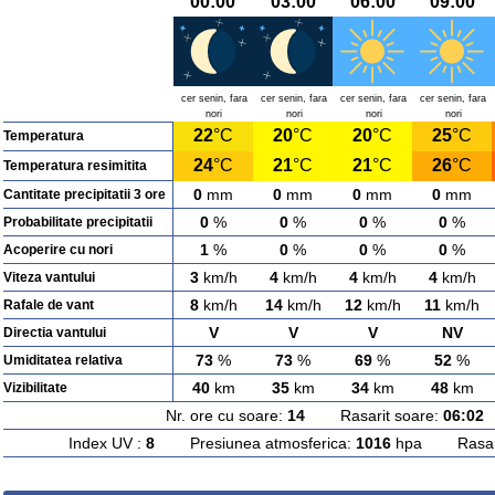
00:00
03:00
06:00
09:00
cer senin, fara
cer senin, fara
cer senin, fara
cer senin, fara
nori
nori
nori
nori
22
°C
20
°C
20
°C
25
°C
Temperatura
24
°C
21
°C
21
°C
26
°C
Temperatura resimitita
0
mm
0
mm
0
mm
0
mm
Cantitate precipitatii 3 ore
0
%
0
%
0
%
0
%
Probabilitate precipitatii
1
%
0
%
0
%
0
%
Acoperire cu nori
3
km/h
4
km/h
4
km/h
4
km/h
Viteza vantului
8
km/h
14
km/h
12
km/h
11
km/h
Rafale de vant
V
V
V
NV
Directia vantului
73
%
73
%
69
%
52
%
Umiditatea relativa
40
km
35
km
34
km
48
km
Vizibilitate
Nr. ore cu soare:
14
Rasarit soare:
06:02
A
Index UV :
8
Presiunea atmosferica:
1016
hpa Rasarit