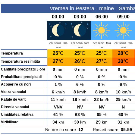
Vremea in Pestera - maine - Samba
00:00
03:00
06:00
09:00
cer senin, fara
cer senin, fara
cer senin, fara
cer senin, fara
nori
nori
nori
nori
25
°C
25
°C
25
°C
28
°C
Temperatura
27
°C
26
°C
27
°C
30
°C
Temperatura resimitita
0
mm
0
mm
0
mm
0
mm
Cantitate precipitatii 3 ore
0
%
0
%
0
%
0
%
Probabilitate precipitatii
1
%
6
%
0
%
6
%
Acoperire cu nori
6
km/h
8
km/h
8
km/h
10
km/h
Viteza vantului
11
km/h
18
km/h
22
km/h
29
km/h
Rafale de vant
VNV
NV
NV
N
Directia vantului
61
%
63
%
65
%
60
%
Umiditatea relativa
34
km
30
km
29
km
31
km
Vizibilitate
Nr. ore cu soare:
12
Rasarit soare:
05:59
A