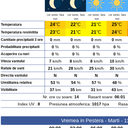
cer senin, fara
cer senin, fara
cer senin, fara
cer senin, fara
nori
nori
nori
nori
24
°C
22
°C
21
°C
25
°C
Temperatura
23
°C
21
°C
21
°C
24
°C
Temperatura resimitita
0
mm
0
mm
0
mm
0
mm
Cantitate precipitatii 3 ore
0
%
0
%
0
%
0
%
Probabilitate precipitatii
0
%
0
%
0
%
0
%
Acoperire cu nori
7
km/h
8
km/h
8
km/h
10
km/h
Viteza vantului
21
km/h
28
km/h
25
km/h
30
km/h
Rafale de vant
N
N
N
N
Directia vantului
53
%
54
%
57
%
48
%
Umiditatea relativa
37
km
35
km
31
km
43
km
Vizibilitate
Nr. ore cu soare:
14
Rasarit soare:
06:01
A
Index UV :
8
Presiunea atmosferica:
1017
hpa Rasarit
Vremea in Pestera - Marti - 