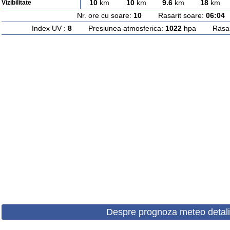
10
km
10
km
9.6
km
18
km
Vizibilitate
Nr. ore cu soare:
10
Rasarit soare:
06:04
A
Index UV :
8
Presiunea atmosferica:
1022
hpa Rasarit
Despre prognoza meteo detali