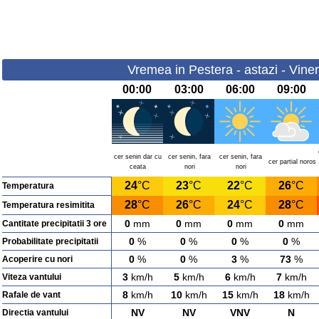
Vremea in Pestera - astazi - Viner
00:00
03:00
06:00
09:00
cer senin dar cu
cer senin, fara
cer senin, fara
cer partial noros
ceata
nori
nori
24
°C
23
°C
22
°C
26
°C
Temperatura
28
°C
26
°C
24
°C
28
°C
Temperatura resimitita
0
mm
0
mm
0
mm
0
mm
Cantitate precipitatii 3 ore
0
%
0
%
0
%
0
%
Probabilitate precipitatii
0
%
0
%
3
%
73
%
Acoperire cu nori
3
km/h
5
km/h
6
km/h
7
km/h
Viteza vantului
8
km/h
10
km/h
15
km/h
18
km/h
Rafale de vant
NV
NV
VNV
N
Directia vantului