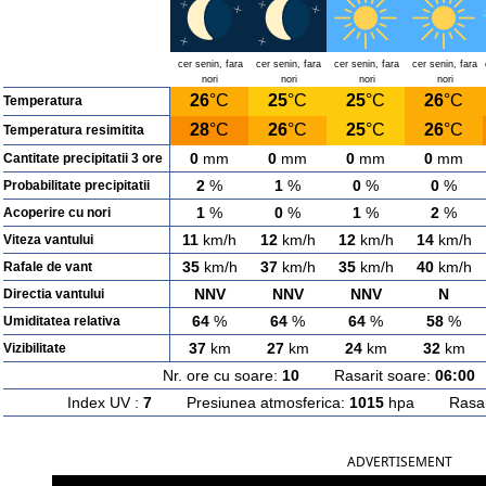
cer senin, fara
cer senin, fara
cer senin, fara
cer senin, fara
nori
nori
nori
nori
26
°C
25
°C
25
°C
26
°C
Temperatura
28
°C
26
°C
25
°C
26
°C
Temperatura resimitita
0
mm
0
mm
0
mm
0
mm
Cantitate precipitatii 3 ore
2
%
1
%
0
%
0
%
Probabilitate precipitatii
1
%
0
%
1
%
2
%
Acoperire cu nori
11
km/h
12
km/h
12
km/h
14
km/h
Viteza vantului
35
km/h
37
km/h
35
km/h
40
km/h
Rafale de vant
NNV
NNV
NNV
N
Directia vantului
64
%
64
%
64
%
58
%
Umiditatea relativa
37
km
27
km
24
km
32
km
Vizibilitate
Nr. ore cu soare:
10
Rasarit soare:
06:00
A
Index UV :
7
Presiunea atmosferica:
1015
hpa Rasarit
ADVERTISEMENT