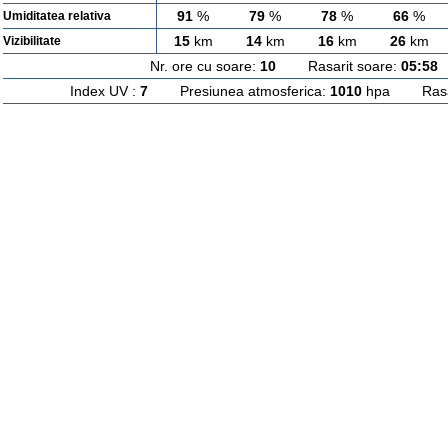
91
%
79
%
78
%
66
%
Umiditatea relativa
15
km
14
km
16
km
26
km
Vizibilitate
Nr. ore cu soare:
10
Rasarit soare:
05:58
A
Index UV :
7
Presiunea atmosferica:
1010
hpa Rasari