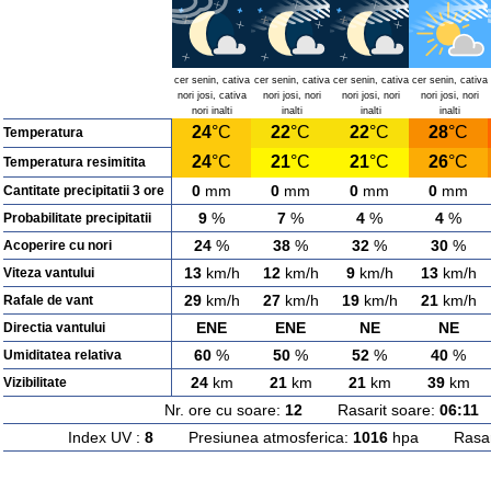
cer senin, cativa
cer senin, cativa
cer senin, cativa
cer senin, cativa
nori josi, cativa
nori josi, nori
nori josi, nori
nori josi, nori
nori inalti
inalti
inalti
inalti
24
°C
22
°C
22
°C
28
°C
Temperatura
24
°C
21
°C
21
°C
26
°C
Temperatura resimitita
0
mm
0
mm
0
mm
0
mm
Cantitate precipitatii 3 ore
9
%
7
%
4
%
4
%
Probabilitate precipitatii
24
%
38
%
32
%
30
%
Acoperire cu nori
13
km/h
12
km/h
9
km/h
13
km/h
Viteza vantului
29
km/h
27
km/h
19
km/h
21
km/h
Rafale de vant
ENE
ENE
NE
NE
Directia vantului
60
%
50
%
52
%
40
%
Umiditatea relativa
24
km
21
km
21
km
39
km
Vizibilitate
Nr. ore cu soare:
12
Rasarit soare:
06:11
A
Index UV :
8
Presiunea atmosferica:
1016
hpa Rasarit