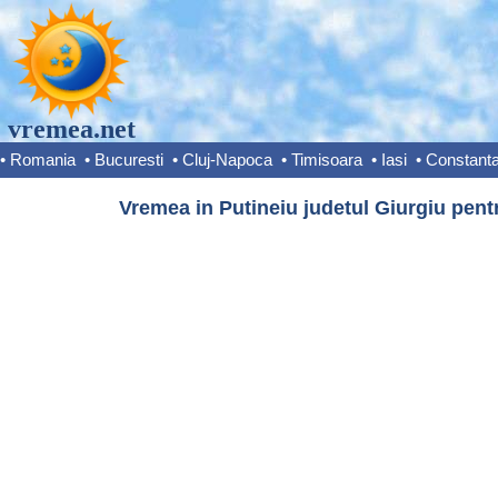
vremea.net
•
Romania
•
Bucuresti
•
Cluj-Napoca
•
Timisoara
•
Iasi
•
Constant
Vremea in Putineiu judetul Giurgiu pent