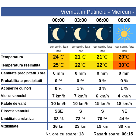
Vremea in Putineiu - Miercuri 
00:00
03:00
06:00
09:00
cer senin, fara
cer senin, fara
cer senin, fara
cer senin, fara
nori
nori
nori
nori
24
°C
21
°C
21
°C
29
°C
Temperatura
25
°C
22
°C
22
°C
30
°C
Temperatura resimitita
0
mm
0
mm
0
mm
0
mm
Cantitate precipitatii 3 ore
0
%
0
%
0
%
0
%
Probabilitate precipitatii
0
%
1
%
3
%
1
%
Acoperire cu nori
7
km/h
7
km/h
6
km/h
4
km/h
Viteza vantului
10
km/h
10
km/h
15
km/h
18
km/h
Rafale de vant
SSE
S
S
NE
Directia vantului
63
%
73
%
70
%
44
%
Umiditatea relativa
36
km
23
km
19
km
39
km
Vizibilitate
Nr. ore cu soare:
13
Rasarit soare:
06:15
A