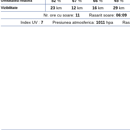
52
%
67
%
66
%
45
%
Umiditatea relativa
23
km
12
km
16
km
29
km
Vizibilitate
Nr. ore cu soare:
11
Rasarit soare:
06:09
A
Index UV :
7
Presiunea atmosferica:
1011
hpa Rasari