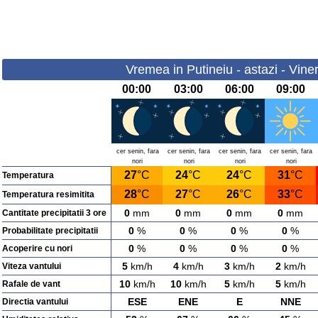
Vremea in Putineiu - astazi - Vine
00:00
03:00
06:00
09:00
cer senin, fara
cer senin, fara
cer senin, fara
cer senin, fara
nori
nori
nori
nori
27
°C
24
°C
24
°C
31
°C
Temperatura
28
°C
27
°C
26
°C
33
°C
Temperatura resimitita
0
mm
0
mm
0
mm
0
mm
Cantitate precipitatii 3 ore
0
%
0
%
0
%
0
%
Probabilitate precipitatii
0
%
0
%
0
%
0
%
Acoperire cu nori
5
km/h
4
km/h
3
km/h
2
km/h
Viteza vantului
10
km/h
10
km/h
5
km/h
5
km/h
Rafale de vant
ESE
ENE
E
NNE
Directia vantului