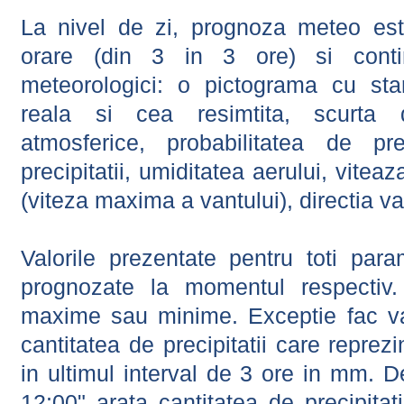
La nivel de zi, prognoza meteo este
orare (din 3 in 3 ore) si contin
meteorologici: o pictograma cu sta
reala si cea resimtita, scurta d
atmosferice, probabilitatea de prec
precipitatii, umiditatea aerului, viteaz
(viteza maxima a vantului), directia va
Valorile prezentate pentru toti param
prognozate la momentul respectiv.
maxime sau minime. Exceptie fac val
cantitatea de precipitatii care reprez
in ultimul interval de 3 ore in mm.
12:00" arata cantitatea de precipitat