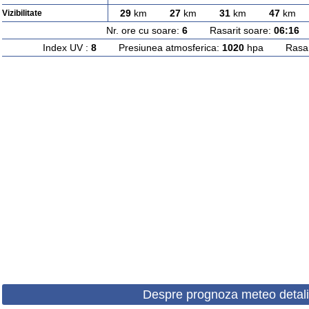
29
km
27
km
31
km
47
km
Vizibilitate
Nr. ore cu soare:
6
Rasarit soare:
06:16
A
Index UV :
8
Presiunea atmosferica:
1020
hpa Rasarit
Despre prognoza meteo detali