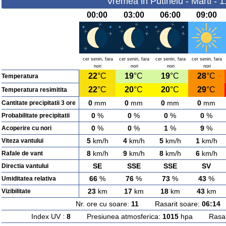
Vremea in Putineiu - Marti - 
00:00
03:00
06:00
09:00
cer senin, fara
cer senin, fara
cer senin, fara
cer senin, fara
nori
nori
nori
nori
22
°C
19
°C
19
°C
28
°C
Temperatura
22
°C
20
°C
20
°C
29
°C
Temperatura resimitita
0
mm
0
mm
0
mm
0
mm
Cantitate precipitatii 3 ore
0
%
0
%
0
%
0
%
Probabilitate precipitatii
0
%
0
%
1
%
9
%
Acoperire cu nori
5
km/h
4
km/h
5
km/h
1
km/h
Viteza vantului
8
km/h
9
km/h
8
km/h
6
km/h
Rafale de vant
SE
SSE
SSE
SV
Directia vantului
66
%
76
%
73
%
43
%
Umiditatea relativa
23
km
17
km
18
km
43
km
Vizibilitate
Nr. ore cu soare:
11
Rasarit soare:
06:14
A
Index UV :
8
Presiunea atmosferica:
1015
hpa Rasarit