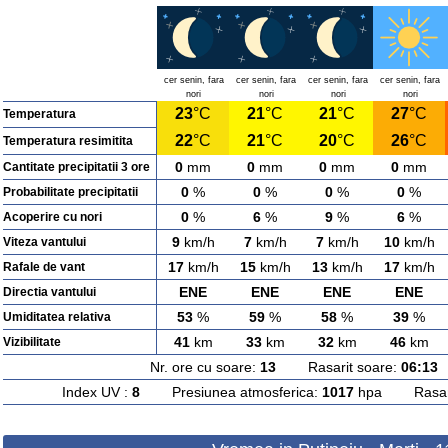
cer senin, fara
cer senin, fara
cer senin, fara
cer senin, fara
nori
nori
nori
nori
23
°C
21
°C
21
°C
27
°C
Temperatura
22
°C
21
°C
20
°C
26
°C
Temperatura resimitita
0
mm
0
mm
0
mm
0
mm
Cantitate precipitatii 3 ore
0
%
0
%
0
%
0
%
Probabilitate precipitatii
0
%
6
%
9
%
6
%
Acoperire cu nori
9
km/h
7
km/h
7
km/h
10
km/h
Viteza vantului
17
km/h
15
km/h
13
km/h
17
km/h
Rafale de vant
ENE
ENE
ENE
ENE
Directia vantului
53
%
59
%
58
%
39
%
Umiditatea relativa
41
km
33
km
32
km
46
km
Vizibilitate
Nr. ore cu soare:
13
Rasarit soare:
06:13
A
Index UV :
8
Presiunea atmosferica:
1017
hpa Rasarit