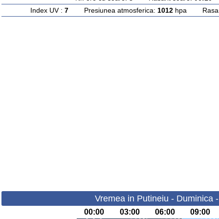
Index UV :
7
Presiunea atmosferica:
1012
hpa Rasarit
Vremea in Putineiu - Duminica 
00:00
03:00
06:00
09:00