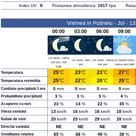
Index UV :
8
Presiunea atmosferica:
1017
hpa Rasarit
Vremea in Putineiu - Joi - 1
00:00
03:00
06:00
09:00
cer senin, cativa
cer senin, fara
cer senin, cativa
cer partial noros,
nori josi, nori
nori
nori josi
cativa nori inalti
inalti
25
°C
23
°C
23
°C
27
°C
Temperatura
25
°C
22
°C
20
°C
25
°C
Temperatura resimitita
0
mm
0
mm
0
mm
0
mm
Cantitate precipitatii 3 ore
3
%
3
%
5
%
4
%
Probabilitate precipitatii
23
%
14
%
22
%
45
%
Acoperire cu nori
13
km/h
16
km/h
16
km/h
18
km/h
Viteza vantului
20
km/h
20
km/h
29
km/h
28
km/h
Rafale de vant
NE
NE
NE
NE
Directia vantului
65
%
68
%
49
%
38
%
Umiditatea relativa