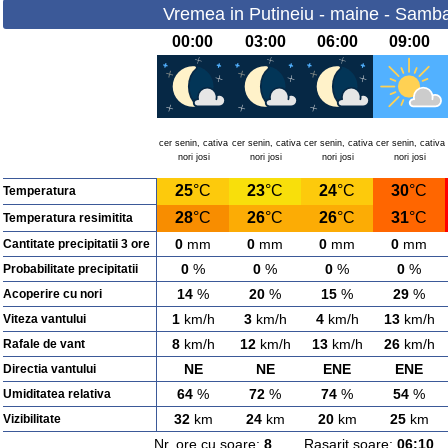
Vremea in Putineiu - maine - Samba
00:00
03:00
06:00
09:00
cer senin, cativa
cer senin, cativa
cer senin, cativa
cer senin, cativa
nori josi
nori josi
nori josi
nori josi
25
°C
23
°C
24
°C
30
°C
Temperatura
28
°C
26
°C
26
°C
31
°C
Temperatura resimitita
0
mm
0
mm
0
mm
0
mm
Cantitate precipitatii 3 ore
0
%
0
%
0
%
0
%
Probabilitate precipitatii
14
%
20
%
15
%
29
%
Acoperire cu nori
1
km/h
3
km/h
4
km/h
13
km/h
Viteza vantului
8
km/h
12
km/h
13
km/h
26
km/h
Rafale de vant
NE
NE
ENE
ENE
Directia vantului
64
%
72
%
74
%
54
%
Umiditatea relativa
32
km
24
km
20
km
25
km
Vizibilitate
Nr. ore cu soare:
8
Rasarit soare:
06:10
A