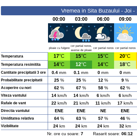
Vremea in Sita Buzaului - Joi -
00:00
03:00
06:00
09:00
cer partial noros,
ploaie cu fulgere
cer partial noros
cer partial noros
averse de ploaie
17
°C
15
°C
15
°C
20
°C
Temperatura
14
°C
12
°C
14
°C
18
°C
Temperatura resimitita
0.4
mm
0.1
mm
0
mm
0
mm
Cantitate precipitatii 3 ore
25
%
25
%
12
%
9
%
Probabilitate precipitatii
62
%
67
%
58
%
62
%
Acoperire cu nori
14
km/h
14
km/h
6
km/h
6
km/h
Viteza vantului
22
km/h
21
km/h
11
km/h
17
km/h
Rafale de vant
ENE
ENE
NE
ENE
Directia vantului
64
%
63
%
57
%
46
%
Umiditatea relativa
24
km
24
km
24
km
32
km
Vizibilitate
Nr. ore cu soare:
7
Rasarit soare:
06:12
A