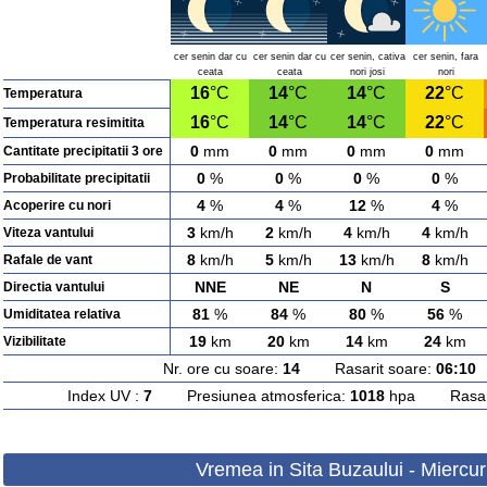
cer senin dar cu
cer senin dar cu
cer senin, cativa
cer senin, fara
ceata
ceata
nori josi
nori
16
°C
14
°C
14
°C
22
°C
Temperatura
16
°C
14
°C
14
°C
22
°C
Temperatura resimitita
0
mm
0
mm
0
mm
0
mm
Cantitate precipitatii 3 ore
0
%
0
%
0
%
0
%
Probabilitate precipitatii
4
%
4
%
12
%
4
%
Acoperire cu nori
3
km/h
2
km/h
4
km/h
4
km/h
Viteza vantului
8
km/h
5
km/h
13
km/h
8
km/h
Rafale de vant
NNE
NE
N
S
Directia vantului
81
%
84
%
80
%
56
%
Umiditatea relativa
19
km
20
km
14
km
24
km
Vizibilitate
Nr. ore cu soare:
14
Rasarit soare:
06:10
A
Index UV :
7
Presiunea atmosferica:
1018
hpa Rasarit
Vremea in Sita Buzaului - Miercur