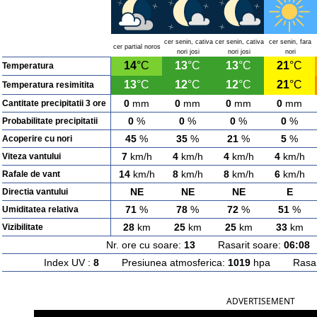
cer senin, cativa
cer senin, cativa
cer senin, fara
cer partial noros
nori josi
nori josi
nori
14
°C
13
°C
13
°C
21
°C
Temperatura
13
°C
12
°C
12
°C
21
°C
Temperatura resimitita
0
mm
0
mm
0
mm
0
mm
Cantitate precipitatii 3 ore
0
%
0
%
0
%
0
%
Probabilitate precipitatii
45
%
35
%
21
%
5
%
Acoperire cu nori
7
km/h
4
km/h
4
km/h
4
km/h
Viteza vantului
14
km/h
8
km/h
8
km/h
6
km/h
Rafale de vant
NE
NE
NE
E
Directia vantului
71
%
78
%
72
%
51
%
Umiditatea relativa
28
km
25
km
25
km
33
km
Vizibilitate
Nr. ore cu soare:
13
Rasarit soare:
06:08
A
Index UV :
8
Presiunea atmosferica:
1019
hpa Rasarit
ADVERTISEMENT