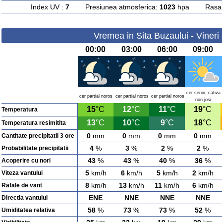
Index UV :
7
Presiunea atmosferica:
1023
hpa Rasarit
Vremea in Sita Buzaului - Vineri
00:00
03:00
06:00
09:00
cer senin, cativa
cer partial noros
cer partial noros
cer partial noros
nori josi
15
°C
12
°C
11
°C
19
°C
Temperatura
13
°C
10
°C
9
°C
18
°C
Temperatura resimitita
0
mm
0
mm
0
mm
0
mm
Cantitate precipitatii 3 ore
4
%
3
%
2
%
2
%
Probabilitate precipitatii
43
%
43
%
40
%
36
%
Acoperire cu nori
5
km/h
6
km/h
5
km/h
2
km/h
Viteza vantului
8
km/h
13
km/h
11
km/h
6
km/h
Rafale de vant
ENE
NNE
NNE
NNE
Directia vantului
58
%
73
%
73
%
52
%
Umiditatea relativa