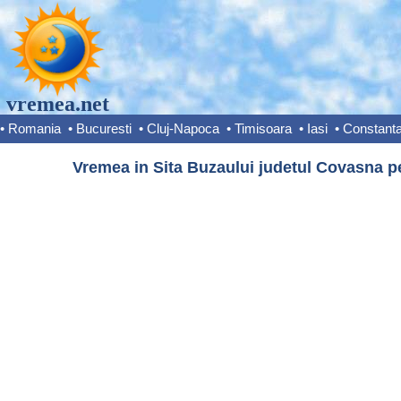
vremea.net
•
Romania
•
Bucuresti
•
Cluj-Napoca
•
Timisoara
•
Iasi
•
Constant
Vremea in Sita Buzaului judetul Covasna pe