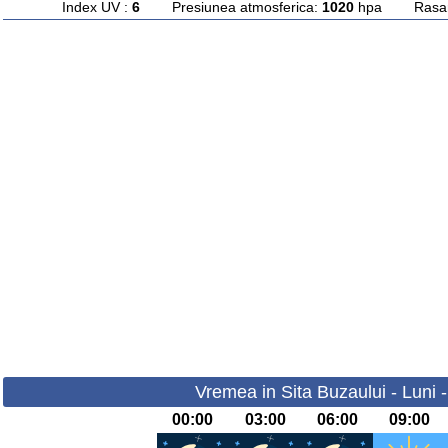
Index UV :
6
Presiunea atmosferica:
1020
hpa Rasarit
Vremea in Sita Buzaului - Luni 
00:00
03:00
06:00
09:00