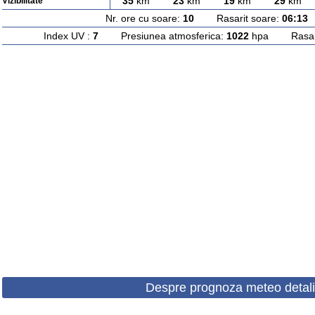
35
km
23
km
19
km
29
km
Vizibilitate
Nr. ore cu soare:
10
Rasarit soare:
06:13
A
Index UV :
7
Presiunea atmosferica:
1022
hpa Rasarit
Despre prognoza meteo detali