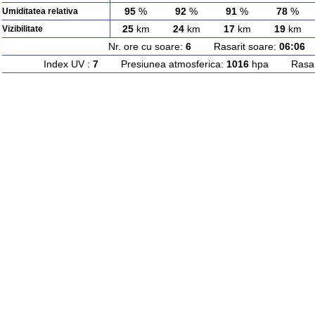
95
%
92
%
91
%
78
%
Umiditatea relativa
25
km
24
km
17
km
19
km
Vizibilitate
Nr. ore cu soare:
6
Rasarit soare:
06:06
A
Index UV :
7
Presiunea atmosferica:
1016
hpa Rasarit