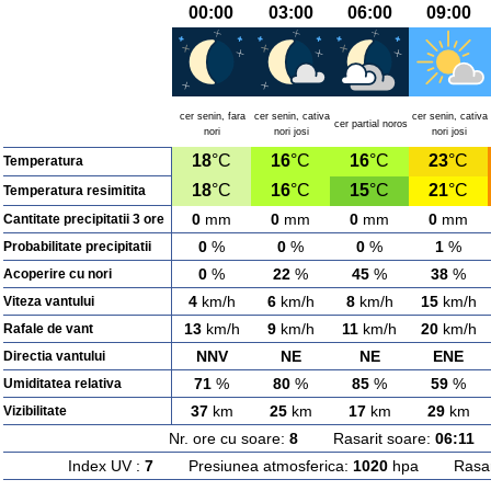
00:00
03:00
06:00
09:00
cer senin, fara
cer senin, cativa
cer senin, cativa
cer partial noros
nori
nori josi
nori josi
18
°C
16
°C
16
°C
23
°C
Temperatura
18
°C
16
°C
15
°C
21
°C
Temperatura resimitita
0
mm
0
mm
0
mm
0
mm
Cantitate precipitatii 3 ore
0
%
0
%
0
%
1
%
Probabilitate precipitatii
0
%
22
%
45
%
38
%
Acoperire cu nori
4
km/h
6
km/h
8
km/h
15
km/h
Viteza vantului
13
km/h
9
km/h
11
km/h
20
km/h
Rafale de vant
NNV
NE
NE
ENE
Directia vantului
71
%
80
%
85
%
59
%
Umiditatea relativa
37
km
25
km
17
km
29
km
Vizibilitate
Nr. ore cu soare:
8
Rasarit soare:
06:11
A
Index UV :
7
Presiunea atmosferica:
1020
hpa Rasarit