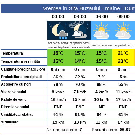
Vremea in Sita Buzaului - maine - Dum
00:00
03:00
06:00
09:00
cer partial noros,
cer partial noros,
cer partial noros
cer partial noros
averse de ploaie
cativa nori inalti
15
°C
15
°C
15
°C
21
°C
Temperatura
15
°C
14
°C
15
°C
20
°C
Temperatura resimitita
0.6
mm
0
mm
0
mm
0
mm
Cantitate precipitatii 3 ore
36
%
22
%
7
%
5
%
Probabilitate precipitatii
78
%
70
%
68
%
55
%
Acoperire cu nori
8
km/h
7
km/h
4
km/h
11
km/h
Viteza vantului
16
km/h
15
km/h
10
km/h
17
km/h
Rafale de vant
ENE
ENE
NE
ENE
Directia vantului
91
%
91
%
84
%
61
%
Umiditatea relativa
15
km
13
km
11
km
17
km
Vizibilitate
Nr. ore cu soare:
7
Rasarit soare:
06:07
A