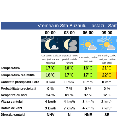
Vremea in Sita Buzaului - astazi - Sa
00:00
03:00
06:00
09:00
cer senin, cativa
cer partial noros,
cer senin, cativa
cer senin, cativa
nori josi, cativa
posibil nori de
nori josi, cativa
nori josi
nori inalti
furtuna
nori inalti
17
°C
16
°C
16
°C
21
°C
Temperatura
18
°C
17
°C
17
°C
22
°C
Temperatura resimitita
0
mm
0
mm
0
mm
0
mm
Cantitate precipitatii 3 ore
0
%
7
%
0
%
0
%
Probabilitate precipitatii
24
%
61
%
37
%
32
%
Acoperire cu nori
4
km/h
4
km/h
3
km/h
2
km/h
Viteza vantului
9
km/h
7
km/h
4
km/h
7
km/h
Rafale de vant
NNV
N
NNE
SE
Directia vantului