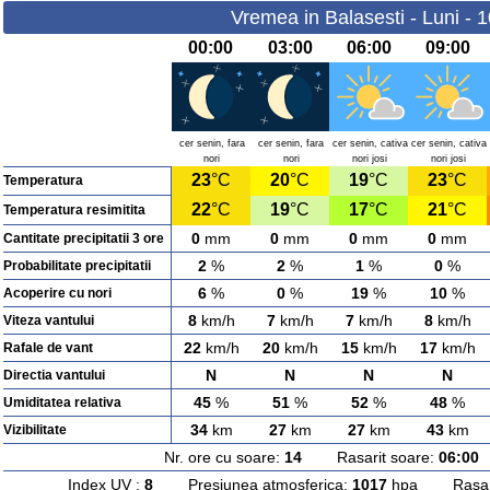
Vremea in Balasesti - Luni - 
00:00
03:00
06:00
09:00
cer senin, fara
cer senin, fara
cer senin, cativa
cer senin, cativa
nori
nori
nori josi
nori josi
23
°C
20
°C
19
°C
23
°C
Temperatura
22
°C
19
°C
17
°C
21
°C
Temperatura resimitita
0
mm
0
mm
0
mm
0
mm
Cantitate precipitatii 3 ore
2
%
2
%
1
%
0
%
Probabilitate precipitatii
6
%
0
%
19
%
10
%
Acoperire cu nori
8
km/h
7
km/h
7
km/h
8
km/h
Viteza vantului
22
km/h
20
km/h
15
km/h
17
km/h
Rafale de vant
N
N
N
N
Directia vantului
45
%
51
%
52
%
48
%
Umiditatea relativa
34
km
27
km
27
km
43
km
Vizibilitate
Nr. ore cu soare:
14
Rasarit soare:
06:00
A
Index UV :
8
Presiunea atmosferica:
1017
hpa Rasarit