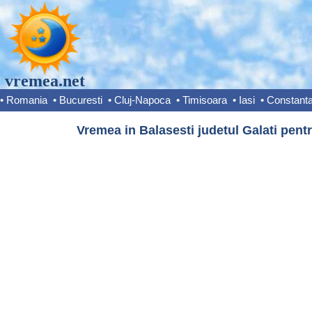
vremea.net
•
Romania
•
Bucuresti
•
Cluj-Napoca
•
Timisoara
•
Iasi
•
Constant
Vremea in Balasesti judetul Galati pentr