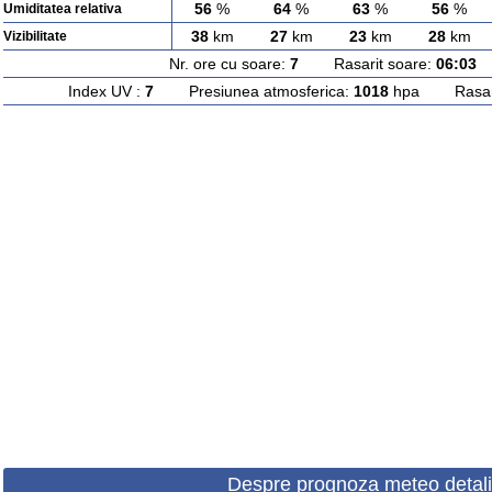
56
%
64
%
63
%
56
%
Umiditatea relativa
38
km
27
km
23
km
28
km
Vizibilitate
Nr. ore cu soare:
7
Rasarit soare:
06:03
A
Index UV :
7
Presiunea atmosferica:
1018
hpa Rasarit
Despre prognoza meteo detali