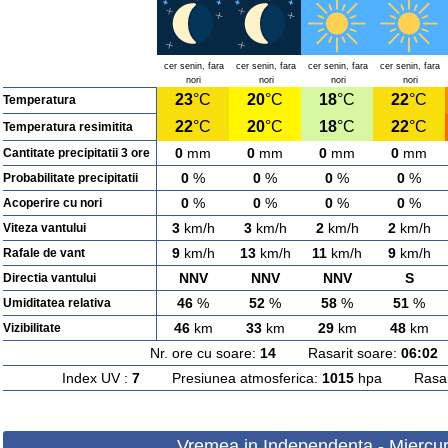
cer senin, fara
cer senin, fara
cer senin, fara
cer senin, fara
nori
nori
nori
nori
23
°C
20
°C
18
°C
22
°C
Temperatura
22
°C
20
°C
18
°C
22
°C
Temperatura resimitita
0
mm
0
mm
0
mm
0
mm
Cantitate precipitatii 3 ore
0
%
0
%
0
%
0
%
Probabilitate precipitatii
0
%
0
%
0
%
0
%
Acoperire cu nori
3
km/h
3
km/h
2
km/h
2
km/h
Viteza vantului
9
km/h
13
km/h
11
km/h
9
km/h
Rafale de vant
NNV
NNV
NNV
S
Directia vantului
46
%
52
%
58
%
51
%
Umiditatea relativa
46
km
33
km
29
km
48
km
Vizibilitate
Nr. ore cu soare:
14
Rasarit soare:
06:02
A
Index UV :
7
Presiunea atmosferica:
1015
hpa Rasarit
Vremea in Independenta - Miercur