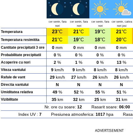
cer senin, fara
cer senin, fara
cer senin, fara
cer senin, cativa
nori
nori
nori
nori josi
23
°C
21
°C
19
°C
21
°C
Temperatura
21
°C
19
°C
18
°C
20
°C
Temperatura resimitita
0
mm
0
mm
0
mm
0
mm
Cantitate precipitatii 3 ore
0
%
0
%
0
%
0
%
Probabilitate precipitatii
2
%
1
%
0
%
13
%
Acoperire cu nori
9
km/h
9
km/h
8
km/h
8
km/h
Viteza vantului
29
km/h
27
km/h
26
km/h
26
km/h
Rafale de vant
N
N
N
N
Directia vantului
49
%
52
%
55
%
51
%
Umiditatea relativa
35
km
32
km
25
km
31
km
Vizibilitate
Nr. ore cu soare:
12
Rasarit soare:
06:00
A
Index UV :
7
Presiunea atmosferica:
1017
hpa Rasarit
ADVERTISEMENT