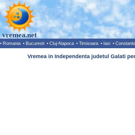
vremea.net
•
Romania
•
Bucuresti
•
Cluj-Napoca
•
Timisoara
•
Iasi
•
Constant
Vremea in Independenta judetul Galati pen