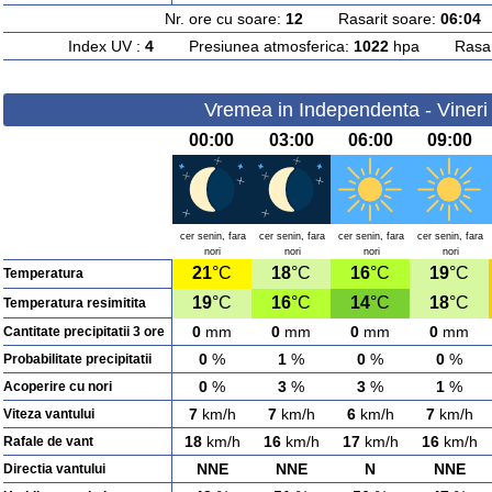
Nr. ore cu soare:
12
Rasarit soare:
06:04
A
Index UV :
4
Presiunea atmosferica:
1022
hpa Rasarit
Vremea in Independenta - Vineri
00:00
03:00
06:00
09:00
cer senin, fara
cer senin, fara
cer senin, fara
cer senin, fara
nori
nori
nori
nori
21
°C
18
°C
16
°C
19
°C
Temperatura
19
°C
16
°C
14
°C
18
°C
Temperatura resimitita
0
mm
0
mm
0
mm
0
mm
Cantitate precipitatii 3 ore
0
%
1
%
0
%
0
%
Probabilitate precipitatii
0
%
3
%
3
%
1
%
Acoperire cu nori
7
km/h
7
km/h
6
km/h
7
km/h
Viteza vantului
18
km/h
16
km/h
17
km/h
16
km/h
Rafale de vant
NNE
NNE
N
NNE
Directia vantului