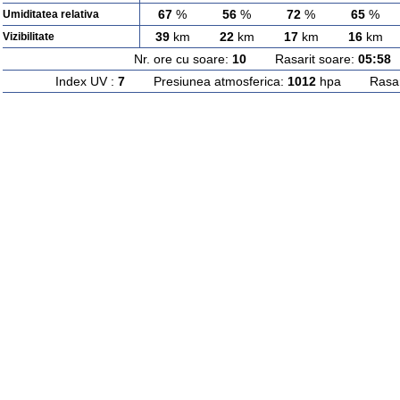
67
%
56
%
72
%
65
%
Umiditatea relativa
39
km
22
km
17
km
16
km
Vizibilitate
Nr. ore cu soare:
10
Rasarit soare:
05:58
A
Index UV :
7
Presiunea atmosferica:
1012
hpa Rasarit