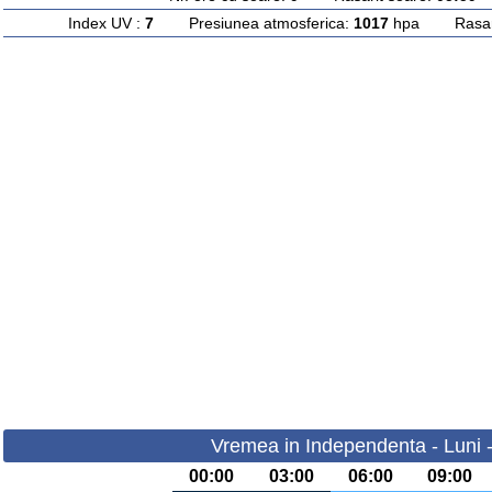
Index UV :
7
Presiunea atmosferica:
1017
hpa Rasarit
Vremea in Independenta - Luni 
00:00
03:00
06:00
09:00