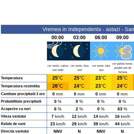
Vremea in Independenta - astazi - Sa
00:00
03:00
06:00
09:00
cer partial noros,
cer senin, cativa
cer senin, fara
cer senin, fara
posibil nori de
nori inalti
nori
nori
furtuna
25
°C
25
°C
23
°C
25
°C
Temperatura
26
°C
24
°C
23
°C
24
°C
Temperatura resimitita
0
mm
0
mm
0
mm
0
mm
Cantitate precipitatii 3 ore
0
%
0
%
0
%
0
%
Probabilitate precipitatii
6
%
2
%
0
%
63
%
Acoperire cu nori
7
km/h
12
km/h
14
km/h
16
km/h
Viteza vantului
23
km/h
29
km/h
39
km/h
44
km/h
Rafale de vant
NNV
N
NNV
N
Directia vantului