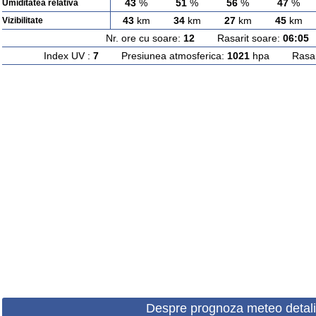
43
%
51
%
56
%
47
%
Umiditatea relativa
43
km
34
km
27
km
45
km
Vizibilitate
Nr. ore cu soare:
12
Rasarit soare:
06:05
A
Index UV :
7
Presiunea atmosferica:
1021
hpa Rasarit
Despre prognoza meteo detali