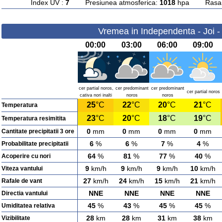
Index UV :
7
Presiunea atmosferica:
1018
hpa Rasarit
Vremea in Independenta - Joi -
00:00
03:00
06:00
09:00
cer partial noros,
cer predominant
cer predominant
cer partial noros
cativa nori inalti
noros
noros
25
°C
22
°C
20
°C
21
°C
Temperatura
23
°C
20
°C
18
°C
19
°C
Temperatura resimitita
0
mm
0
mm
0
mm
0
mm
Cantitate precipitatii 3 ore
6
%
6
%
7
%
4
%
Probabilitate precipitatii
64
%
81
%
77
%
40
%
Acoperire cu nori
9
km/h
9
km/h
9
km/h
10
km/h
Viteza vantului
27
km/h
24
km/h
15
km/h
21
km/h
Rafale de vant
NNE
NNE
NNE
NNE
Directia vantului
45
%
43
%
45
%
45
%
Umiditatea relativa
28
km
28
km
31
km
38
km
Vizibilitate