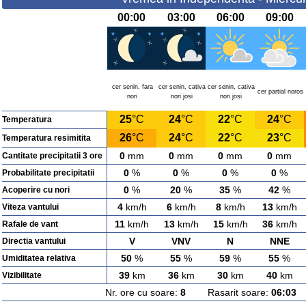
00:00
03:00
06:00
09:00
cer senin, fara
cer senin, cativa
cer senin, cativa
cer partial noros
nori
nori josi
nori josi
25
°C
24
°C
22
°C
24
°C
Temperatura
26
°C
24
°C
22
°C
23
°C
Temperatura resimitita
0
mm
0
mm
0
mm
0
mm
Cantitate precipitatii 3 ore
0
%
0
%
0
%
0
%
Probabilitate precipitatii
0
%
20
%
35
%
42
%
Acoperire cu nori
4
km/h
6
km/h
8
km/h
13
km/h
Viteza vantului
11
km/h
13
km/h
15
km/h
36
km/h
Rafale de vant
V
VNV
N
NNE
Directia vantului
50
%
55
%
59
%
55
%
Umiditatea relativa
39
km
36
km
30
km
40
km
Vizibilitate
Nr. ore cu soare:
8
Rasarit soare:
06:03
A