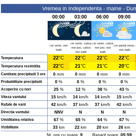
Vremea in Independenta - maine - Dum
00:00
03:00
06:00
09:00
cer senin, cativa
cer senin, cativa
cer senin, nori
cer partial noros,
nori josi, cativa
nori josi, nori
inalti
nori inalti
nori inalti
inalti
22
°C
22
°C
22
°C
22
°C
Temperatura
22
°C
21
°C
21
°C
20
°C
Temperatura resimitita
0
mm
0
mm
0
mm
0
mm
Cantitate precipitatii 3 ore
0
%
0
%
0
%
0
%
Probabilitate precipitatii
25
%
12
%
38
%
43
%
Acoperire cu nori
15
km/h
14
km/h
14
km/h
15
km/h
Viteza vantului
42
km/h
37
km/h
37
km/h
42
km/h
Rafale de vant
NNV
N
N
N
Directia vantului
67
%
65
%
64
%
67
%
Umiditatea relativa
33
km
22
km
20
km
26
km
Vizibilitate
Nr. ore cu soare:
9
Rasarit soare:
05:59
A