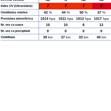
7
7
7
8
Index UV (Ultraviolete)
42
%
44
%
50
%
37
%
Umiditatea relativa
1014
hpa
1011
hpa
1012
hpa
1017
hpa
Presiunea atmosferica
10
10
8
12
Nr. ore cu soare
0
0
0
0
Nr. ore cu precipitatii
39
km
37
km
33
km
40
km
Vizibilitate