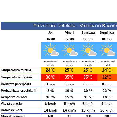
Prezentare detaliata - Vremea in Bucurest
Joi
Vineri
Sambata
Duminica
06.08
07.08
08.08
09.08
cer senin, nori
cer senin, nori
cer senin, nori
cer senin, nori
razleti
razleti
razleti
razleti
24
°C
25
°C
25
°C
24
°C
Temperatura minima
36
°C
35
°C
35
°C
32
°C
Temperatura maxima
0
mm
0
mm
0
mm
0
mm
Cantitate precipitatii
8
%
10
%
30
%
22
%
Probabilitate precipitatii
18
%
15
%
31
%
16
%
Acoperire cu nori
6
km/h
5
km/h
8
km/h
9
km/h
Viteza vantului
14
km/h
14
km/h
19
km/h
26
km/h
Rafale de vant
NE
N
NE
NE
Directia vantului