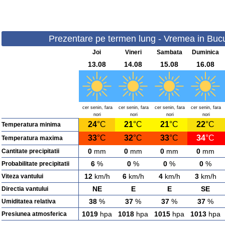
Prezentare pe termen lung - Vremea in Bucure
Joi
Vineri
Sambata
Duminica
13.08
14.08
15.08
16.08
cer senin, fara
cer senin, fara
cer senin, fara
cer senin, fara
nori
nori
nori
nori
24
°C
21
°C
21
°C
22
°C
Temperatura minima
33
°C
32
°C
33
°C
34
°C
Temperatura maxima
0
mm
0
mm
0
mm
0
mm
Cantitate precipitatii
6
%
0
%
0
%
0
%
Probabilitate precipitatii
12
km/h
6
km/h
4
km/h
3
km/h
Viteza vantului
NE
E
E
SE
Directia vantului
38
%
37
%
37
%
37
%
Umiditatea relativa
1019
hpa
1018
hpa
1015
hpa
1013
hpa
Presiunea atmosferica