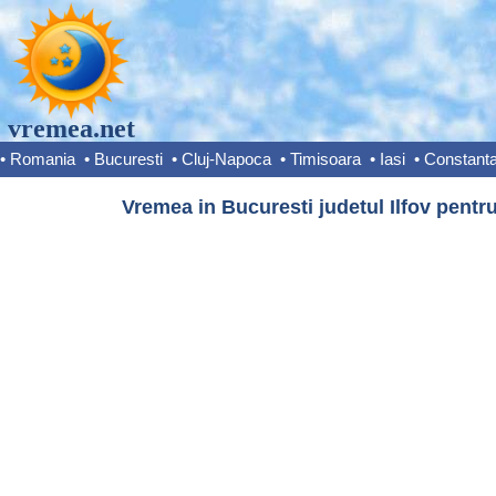
vremea.net
•
Romania
•
Bucuresti
•
Cluj-Napoca
•
Timisoara
•
Iasi
•
Constant
Vremea in Bucuresti judetul Ilfov pentru