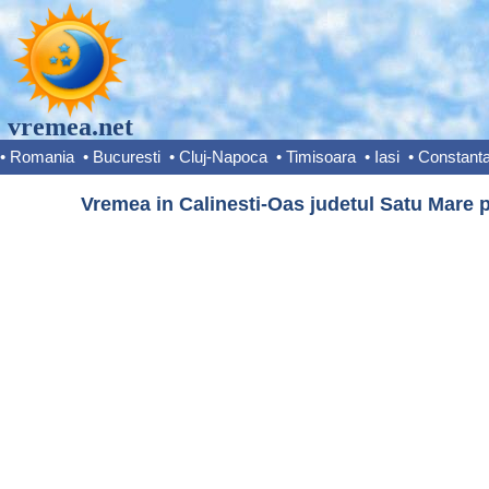
vremea.net
•
Romania
•
Bucuresti
•
Cluj-Napoca
•
Timisoara
•
Iasi
•
Constant
Vremea in Calinesti-Oas judetul Satu Mare p