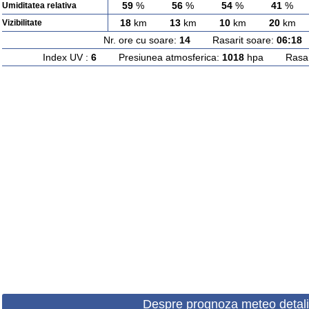
59
%
56
%
54
%
41
%
Umiditatea relativa
18
km
13
km
10
km
20
km
Vizibilitate
Nr. ore cu soare:
14
Rasarit soare:
06:18
A
Index UV :
6
Presiunea atmosferica:
1018
hpa Rasarit
Despre prognoza meteo detali