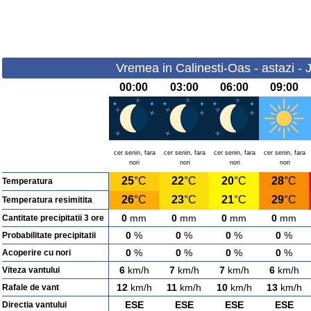
Vremea in Calinesti-Oas - astazi - 
00:00
03:00
06:00
09:00
cer senin, fara
cer senin, fara
cer senin, fara
cer senin, fara
nori
nori
nori
nori
25
°C
22
°C
20
°C
28
°C
Temperatura
26
°C
23
°C
21
°C
29
°C
Temperatura resimitita
0
mm
0
mm
0
mm
0
mm
Cantitate precipitatii 3 ore
0
%
0
%
0
%
0
%
Probabilitate precipitatii
0
%
0
%
0
%
0
%
Acoperire cu nori
6
km/h
7
km/h
7
km/h
6
km/h
Viteza vantului
12
km/h
11
km/h
10
km/h
13
km/h
Rafale de vant
ESE
ESE
ESE
ESE
Directia vantului