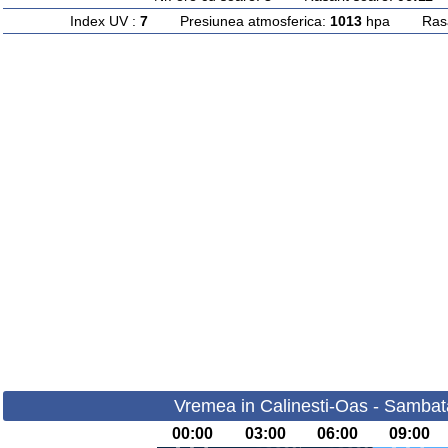
Index UV :
7
Presiunea atmosferica:
1013
hpa Rasari
Vremea in Calinesti-Oas - Sambat
00:00
03:00
06:00
09:00