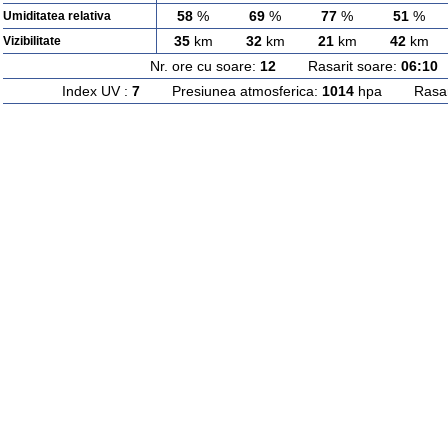
58
%
69
%
77
%
51
%
Umiditatea relativa
35
km
32
km
21
km
42
km
Vizibilitate
Nr. ore cu soare:
12
Rasarit soare:
06:10
A
Index UV :
7
Presiunea atmosferica:
1014
hpa Rasarit