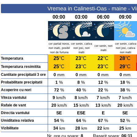
Vremea in Calinesti-Oas - maine - Vi
00:00
03:00
06:00
09:00
cer partial noros,
cer senin, cativa
cer senin, cativa
cer senin, nori
nori inalti, posibil
nori josi, nori
nori josi, cativa
inalti
nori de furtuna
inalti
nori inalti
25
°C
23
°C
22
°C
28
°C
Temperatura
25
°C
23
°C
23
°C
29
°C
Temperatura resimitita
0
mm
0
mm
0
mm
0
mm
Cantitate precipitatii 3 ore
1
%
8
%
12
%
18
%
Probabilitate precipitatii
72
%
40
%
22
%
38
%
Acoperire cu nori
9
km/h
8
km/h
7
km/h
7
km/h
Viteza vantului
20
km/h
15
km/h
13
km/h
20
km/h
Rafale de vant
SE
ESE
E
SE
Directia vantului
54
%
64
%
67
%
52
%
Umiditatea relativa
34
km
28
km
22
km
25
km
Vizibilitate
Nr. ore cu soare:
8
Rasarit soare:
06:11
A