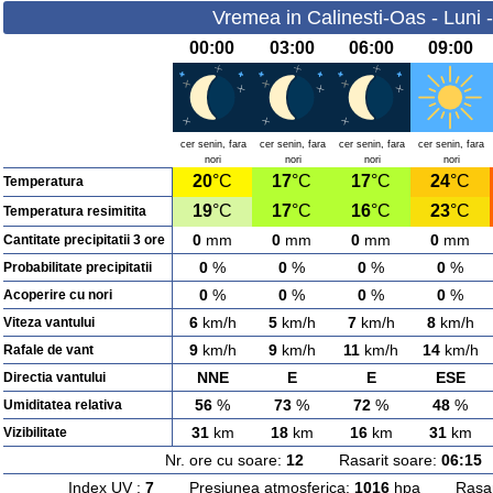
Vremea in Calinesti-Oas - Luni 
00:00
03:00
06:00
09:00
cer senin, fara
cer senin, fara
cer senin, fara
cer senin, fara
nori
nori
nori
nori
20
°C
17
°C
17
°C
24
°C
Temperatura
19
°C
17
°C
16
°C
23
°C
Temperatura resimitita
0
mm
0
mm
0
mm
0
mm
Cantitate precipitatii 3 ore
0
%
0
%
0
%
0
%
Probabilitate precipitatii
0
%
0
%
0
%
0
%
Acoperire cu nori
6
km/h
5
km/h
7
km/h
8
km/h
Viteza vantului
9
km/h
9
km/h
11
km/h
14
km/h
Rafale de vant
NNE
E
E
ESE
Directia vantului
56
%
73
%
72
%
48
%
Umiditatea relativa
31
km
18
km
16
km
31
km
Vizibilitate
Nr. ore cu soare:
12
Rasarit soare:
06:15
A
Index UV :
7
Presiunea atmosferica:
1016
hpa Rasarit