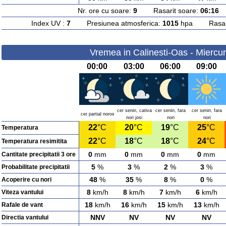
Nr. ore cu soare:
9
Rasarit soare:
06:16
A
Index UV :
7
Presiunea atmosferica:
1015
hpa Rasarit
Vremea in Calinesti-Oas - Miercur
00:00
03:00
06:00
09:00
cer senin, cativa
cer senin, fara
cer senin, fara
cer partial noros
nori josi
nori
nori
22
°C
20
°C
19
°C
25
°C
Temperatura
22
°C
18
°C
18
°C
24
°C
Temperatura resimitita
0
mm
0
mm
0
mm
0
mm
Cantitate precipitatii 3 ore
5
%
3
%
2
%
3
%
Probabilitate precipitatii
48
%
35
%
8
%
0
%
Acoperire cu nori
8
km/h
8
km/h
7
km/h
6
km/h
Viteza vantului
18
km/h
16
km/h
15
km/h
13
km/h
Rafale de vant
NNV
NV
NV
NV
Directia vantului