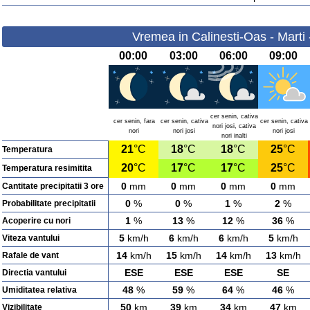
Vremea in Calinesti-Oas - Marti
00:00
03:00
06:00
09:00
cer senin, cativa
cer senin, fara
cer senin, cativa
cer senin, cativa
nori josi, cativa
nori
nori josi
nori josi
nori inalti
21
°C
18
°C
18
°C
25
°C
Temperatura
20
°C
17
°C
17
°C
25
°C
Temperatura resimitita
0
mm
0
mm
0
mm
0
mm
Cantitate precipitatii 3 ore
0
%
0
%
1
%
2
%
Probabilitate precipitatii
1
%
13
%
12
%
36
%
Acoperire cu nori
5
km/h
6
km/h
6
km/h
5
km/h
Viteza vantului
14
km/h
15
km/h
14
km/h
13
km/h
Rafale de vant
ESE
ESE
ESE
SE
Directia vantului
48
%
59
%
64
%
46
%
Umiditatea relativa
50
km
39
km
34
km
47
km
Vizibilitate