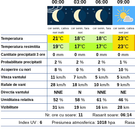
00:00
03:00
06:00
09:00
cer senin, cativa
cer senin, fara
cer senin, fara
cer senin, cativa
nori inalti
nori
nori
nori josi
21
°C
18
°C
18
°C
23
°C
Temperatura
19
°C
17
°C
17
°C
23
°C
Temperatura resimitita
0
mm
0
mm
0
mm
0
mm
Cantitate precipitatii 3 ore
2
%
2
%
2
%
1
%
Probabilitate precipitatii
8
%
0
%
0
%
10
%
Acoperire cu nori
11
km/h
7
km/h
5
km/h
5
km/h
Viteza vantului
28
km/h
18
km/h
10
km/h
9
km/h
Rafale de vant
NNE
N
NNE
NE
Directia vantului
52
%
58
%
61
%
46
%
Umiditatea relativa
31
km
19
km
16
km
28
km
Vizibilitate
Nr. ore cu soare:
11
Rasarit soare:
06:14
A
Index UV :
6
Presiunea atmosferica:
1018
hpa Rasarit