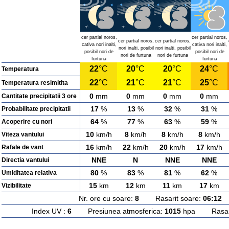
cer partial noros,
cer partial noros,
cer partial noros,
cer partial noros,
cativa nori inalti,
cativa nori inalti,
nori inalti, posibil
nori inalti, posibil
posibil nori de
posibil nori de
nori de furtuna
nori de furtuna
furtuna
furtuna
22
°C
20
°C
20
°C
24
°C
Temperatura
22
°C
21
°C
21
°C
25
°C
Temperatura resimitita
0
mm
0
mm
0
mm
0
mm
Cantitate precipitatii 3 ore
17
%
13
%
32
%
31
%
Probabilitate precipitatii
64
%
77
%
63
%
59
%
Acoperire cu nori
10
km/h
8
km/h
8
km/h
8
km/h
Viteza vantului
16
km/h
22
km/h
20
km/h
17
km/h
Rafale de vant
NNE
N
NNE
NNE
Directia vantului
80
%
83
%
81
%
62
%
Umiditatea relativa
15
km
12
km
11
km
17
km
Vizibilitate
Nr. ore cu soare:
8
Rasarit soare:
06:12
A
Index UV :
6
Presiunea atmosferica:
1015
hpa Rasarit