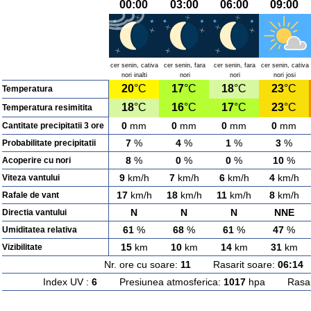
00:00
03:00
06:00
09:00
cer senin, cativa
cer senin, fara
cer senin, fara
cer senin, cativa
nori inalti
nori
nori
nori josi
20
°C
17
°C
18
°C
23
°C
Temperatura
18
°C
16
°C
17
°C
23
°C
Temperatura resimitita
0
mm
0
mm
0
mm
0
mm
Cantitate precipitatii 3 ore
7
%
4
%
1
%
3
%
Probabilitate precipitatii
8
%
0
%
0
%
10
%
Acoperire cu nori
9
km/h
7
km/h
6
km/h
4
km/h
Viteza vantului
17
km/h
18
km/h
11
km/h
8
km/h
Rafale de vant
N
N
N
NNE
Directia vantului
61
%
68
%
61
%
47
%
Umiditatea relativa
15
km
10
km
14
km
31
km
Vizibilitate
Nr. ore cu soare:
11
Rasarit soare:
06:14
A
Index UV :
6
Presiunea atmosferica:
1017
hpa Rasarit