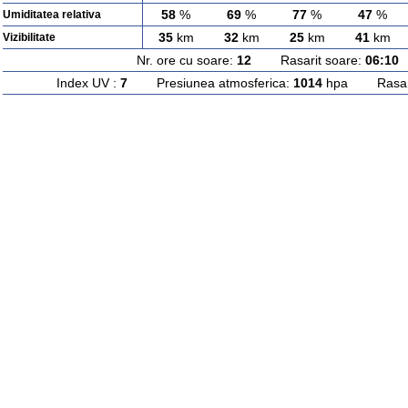
58
%
69
%
77
%
47
%
Umiditatea relativa
35
km
32
km
25
km
41
km
Vizibilitate
Nr. ore cu soare:
12
Rasarit soare:
06:10
A
Index UV :
7
Presiunea atmosferica:
1014
hpa Rasarit