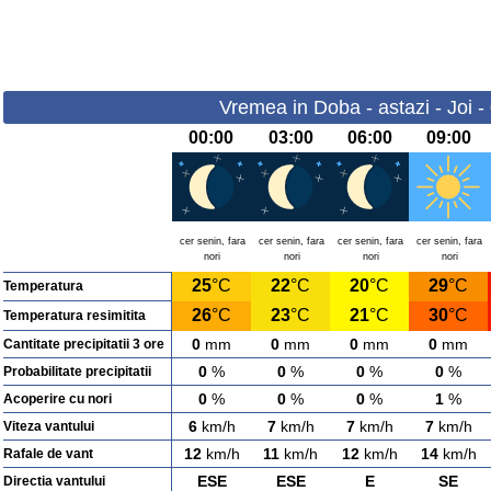
Vremea in Doba - astazi - Joi 
00:00
03:00
06:00
09:00
cer senin, fara
cer senin, fara
cer senin, fara
cer senin, fara
nori
nori
nori
nori
25
°C
22
°C
20
°C
29
°C
Temperatura
26
°C
23
°C
21
°C
30
°C
Temperatura resimitita
0
mm
0
mm
0
mm
0
mm
Cantitate precipitatii 3 ore
0
%
0
%
0
%
0
%
Probabilitate precipitatii
0
%
0
%
0
%
1
%
Acoperire cu nori
6
km/h
7
km/h
7
km/h
7
km/h
Viteza vantului
12
km/h
11
km/h
12
km/h
14
km/h
Rafale de vant
ESE
ESE
E
SE
Directia vantului