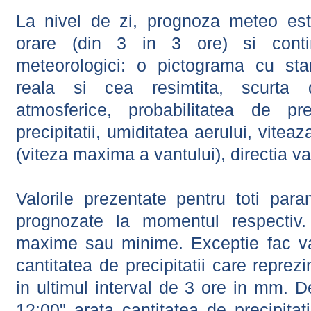
La nivel de zi, prognoza meteo este
orare (din 3 in 3 ore) si contin
meteorologici: o pictograma cu sta
reala si cea resimtita, scurta d
atmosferice, probabilitatea de prec
precipitatii, umiditatea aerului, viteaz
(viteza maxima a vantului), directia va
Valorile prezentate pentru toti param
prognozate la momentul respectiv.
maxime sau minime. Exceptie fac val
cantitatea de precipitatii care reprez
in ultimul interval de 3 ore in mm.
12:00" arata cantitatea de precipitat