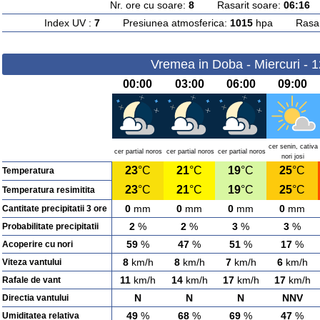
Nr. ore cu soare:
8
Rasarit soare:
06:16
A
Index UV :
7
Presiunea atmosferica:
1015
hpa Rasarit
Vremea in Doba - Miercuri - 
00:00
03:00
06:00
09:00
cer senin, cativa
cer partial noros
cer partial noros
cer partial noros
nori josi
23
°C
21
°C
19
°C
25
°C
Temperatura
23
°C
21
°C
19
°C
25
°C
Temperatura resimitita
0
mm
0
mm
0
mm
0
mm
Cantitate precipitatii 3 ore
2
%
2
%
3
%
3
%
Probabilitate precipitatii
59
%
47
%
51
%
17
%
Acoperire cu nori
8
km/h
8
km/h
7
km/h
6
km/h
Viteza vantului
11
km/h
14
km/h
17
km/h
17
km/h
Rafale de vant
N
N
N
NNV
Directia vantului
49
%
68
%
69
%
47
%
Umiditatea relativa