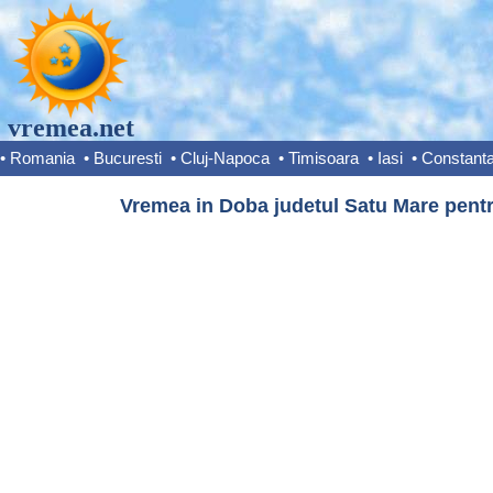
vremea.net
•
Romania
•
Bucuresti
•
Cluj-Napoca
•
Timisoara
•
Iasi
•
Constant
Vremea in Doba judetul Satu Mare pentr