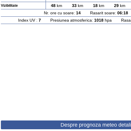
48
km
33
km
18
km
29
km
Vizibilitate
Nr. ore cu soare:
14
Rasarit soare:
06:18
A
Index UV :
7
Presiunea atmosferica:
1018
hpa Rasarit
Despre prognoza meteo detali