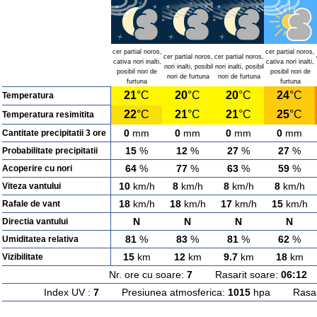
cer partial noros,
cer partial noros,
cer partial noros,
cer partial noros,
cativa nori inalti,
cativa nori inalti,
nori inalti, posibil
nori inalti, posibil
posibil nori de
posibil nori de
nori de furtuna
nori de furtuna
furtuna
furtuna
21
°C
20
°C
20
°C
24
°C
Temperatura
22
°C
21
°C
21
°C
25
°C
Temperatura resimitita
0
mm
0
mm
0
mm
0
mm
Cantitate precipitatii 3 ore
15
%
12
%
27
%
27
%
Probabilitate precipitatii
64
%
77
%
63
%
59
%
Acoperire cu nori
10
km/h
8
km/h
8
km/h
8
km/h
Viteza vantului
18
km/h
18
km/h
17
km/h
15
km/h
Rafale de vant
N
N
N
N
Directia vantului
81
%
83
%
81
%
62
%
Umiditatea relativa
15
km
12
km
9.7
km
18
km
Vizibilitate
Nr. ore cu soare:
7
Rasarit soare:
06:12
A
Index UV :
7
Presiunea atmosferica:
1015
hpa Rasarit