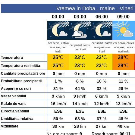
Vremea in Doba - maine - Vineri
00:00
03:00
06:00
09:00
cer senin, cativa
cer senin, cativa
cer senin, cativa
cer partial noros,
nori josi, nori
nori josi, nori
nori josi, cativa
nori inalti
inalti
inalti
nori inalti
25
°C
23
°C
22
°C
28
°C
Temperatura
25
°C
23
°C
23
°C
29
°C
Temperatura resimitita
0
mm
0
mm
0
mm
0
mm
Cantitate precipitatii 3 ore
1
%
8
%
10
%
11
%
Probabilitate precipitatii
31
%
44
%
32
%
26
%
Acoperire cu nori
9
km/h
9
km/h
6
km/h
5
km/h
Viteza vantului
16
km/h
14
km/h
12
km/h
13
km/h
Rafale de vant
ESE
ESE
ESE
ESE
Directia vantului
50
%
63
%
67
%
48
%
Umiditatea relativa
39
km
28
km
27
km
40
km
Vizibilitate
Nr. ore cu soare:
9
Rasarit soare:
06:11
A