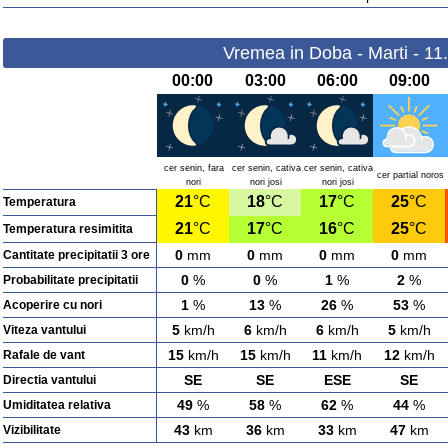
Vremea in Doba - Marti - 11
00:00
03:00
06:00
09:00
cer senin, fara
cer senin, cativa
cer senin, cativa
cer partial noros
nori
nori josi
nori josi
21
°C
18
°C
17
°C
25
°C
Temperatura
21
°C
17
°C
16
°C
25
°C
Temperatura resimitita
0
mm
0
mm
0
mm
0
mm
Cantitate precipitatii 3 ore
0
%
0
%
1
%
2
%
Probabilitate precipitatii
1
%
13
%
26
%
53
%
Acoperire cu nori
5
km/h
6
km/h
6
km/h
5
km/h
Viteza vantului
15
km/h
15
km/h
11
km/h
12
km/h
Rafale de vant
SE
SE
ESE
SE
Directia vantului
49
%
58
%
62
%
44
%
Umiditatea relativa
43
km
36
km
33
km
47
km
Vizibilitate