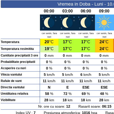
Vremea in Doba - Luni - 10
00:00
03:00
06:00
09:00
cer senin, fara
cer senin, fara
cer senin, fara
cer senin, fara
nori
nori
nori
nori
20
°C
17
°C
17
°C
24
°C
Temperatura
19
°C
17
°C
17
°C
24
°C
Temperatura resimitita
0
mm
0
mm
0
mm
0
mm
Cantitate precipitatii 3 ore
0
%
0
%
0
%
0
%
Probabilitate precipitatii
0
%
0
%
0
%
0
%
Acoperire cu nori
5
km/h
5
km/h
6
km/h
5
km/h
Viteza vantului
11
km/h
11
km/h
11
km/h
11
km/h
Rafale de vant
N
E
ESE
ESE
Directia vantului
58
%
72
%
69
%
48
%
Umiditatea relativa
28
km
18
km
18
km
28
km
Vizibilitate
Nr. ore cu soare:
12
Rasarit soare:
06:15
A
Index UV :
7
Presiunea atmosferica:
1016
hpa Rasarit