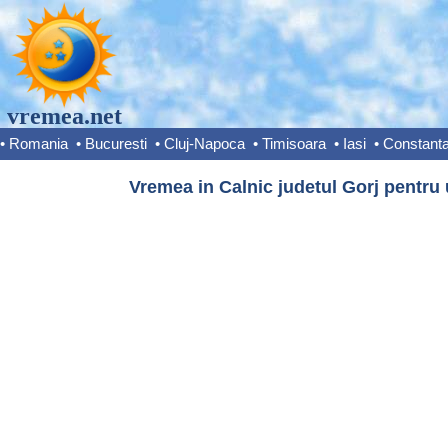
vremea.net
•
Romania
•
Bucuresti
•
Cluj-Napoca
•
Timisoara
•
Iasi
•
Constant
Vremea in Calnic judetul Gorj pentru 