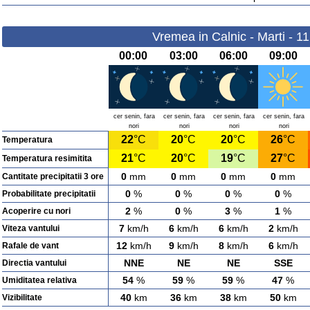
Vremea in Calnic - Marti - 1
00:00
03:00
06:00
09:00
cer senin, fara
cer senin, fara
cer senin, fara
cer senin, fara
nori
nori
nori
nori
22
°C
20
°C
20
°C
26
°C
Temperatura
21
°C
20
°C
19
°C
27
°C
Temperatura resimitita
0
mm
0
mm
0
mm
0
mm
Cantitate precipitatii 3 ore
0
%
0
%
0
%
0
%
Probabilitate precipitatii
2
%
0
%
3
%
1
%
Acoperire cu nori
7
km/h
6
km/h
6
km/h
2
km/h
Viteza vantului
12
km/h
9
km/h
8
km/h
6
km/h
Rafale de vant
NNE
NE
NE
SSE
Directia vantului
54
%
59
%
59
%
47
%
Umiditatea relativa
40
km
36
km
38
km
50
km
Vizibilitate