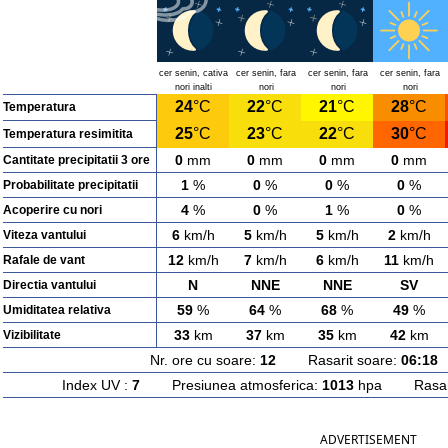
cer senin, cativa
cer senin, fara
cer senin, fara
cer senin, fara
nori inalti
nori
nori
nori
24
°C
22
°C
21
°C
28
°C
Temperatura
25
°C
23
°C
22
°C
30
°C
Temperatura resimitita
0
mm
0
mm
0
mm
0
mm
Cantitate precipitatii 3 ore
1
%
0
%
0
%
0
%
Probabilitate precipitatii
4
%
0
%
1
%
0
%
Acoperire cu nori
6
km/h
5
km/h
5
km/h
2
km/h
Viteza vantului
12
km/h
7
km/h
6
km/h
11
km/h
Rafale de vant
N
NNE
NNE
SV
Directia vantului
59
%
64
%
68
%
49
%
Umiditatea relativa
33
km
37
km
35
km
42
km
Vizibilitate
Nr. ore cu soare:
12
Rasarit soare:
06:18
A
Index UV :
7
Presiunea atmosferica:
1013
hpa Rasarit
ADVERTISEMENT