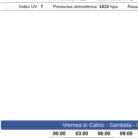
Index UV :
7
Presiunea atmosferica:
1012
hpa Rasarit
Vremea in Calnic - Sambata -
00:00
03:00
06:00
09:00