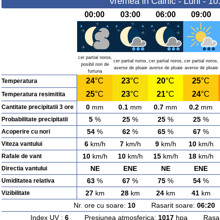
Vremea in Calnic - Luni - 1
00:00
03:00
06:00
09:00
cer partial noros,
cer partial noros,
cer partial noros,
cer partial noros,
posibil nori de
averse de ploaie
averse de ploaie
averse de ploaie
furtuna
24
°C
23
°C
20
°C
25
°C
Temperatura
25
°C
23
°C
21
°C
24
°C
Temperatura resimitita
0
mm
0.1
mm
0.7
mm
0.2
mm
Cantitate precipitatii 3 ore
5
%
25
%
25
%
25
%
Probabilitate precipitatii
54
%
62
%
65
%
67
%
Acoperire cu nori
6
km/h
7
km/h
9
km/h
10
km/h
Viteza vantului
10
km/h
10
km/h
15
km/h
18
km/h
Rafale de vant
NE
ENE
NE
ENE
Directia vantului
63
%
67
%
75
%
54
%
Umiditatea relativa
27
km
28
km
24
km
41
km
Vizibilitate
Nr. ore cu soare:
10
Rasarit soare:
06:20
A
Index UV :
6
Presiunea atmosferica:
1017
hpa Rasarit