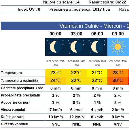
Nr. ore cu soare:
14
Rasarit soare:
06:22
A
Index UV :
8
Presiunea atmosferica:
1017
hpa Rasarit
Vremea in Calnic - Miercuri -
00:00
03:00
06:00
09:00
cer senin, fara
cer senin, fara
cer senin, fara
cer senin, fara
nori
nori
nori
nori
23
°C
22
°C
21
°C
28
°C
Temperatura
24
°C
22
°C
22
°C
30
°C
Temperatura resimitita
0
mm
0
mm
0
mm
0
mm
Cantitate precipitatii 3 ore
1
%
2
%
2
%
2
%
Probabilitate precipitatii
1
%
0
%
4
%
2
%
Acoperire cu nori
7
km/h
6
km/h
4
km/h
2
km/h
Viteza vantului
13
km/h
12
km/h
8
km/h
9
km/h
Rafale de vant
NNE
NNE
NNE
VNV
Directia vantului