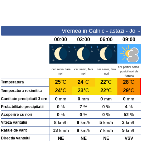
Vremea in Calnic - astazi - Joi 
00:00
03:00
06:00
09:00
cer partial noros,
cer senin, fara
cer senin, fara
cer senin, fara
posibil nori de
nori
nori
nori
furtuna
25
°C
24
°C
22
°C
28
°C
Temperatura
24
°C
23
°C
22
°C
29
°C
Temperatura resimitita
0
mm
0
mm
0
mm
0
mm
Cantitate precipitatii 3 ore
0
%
7
%
0
%
4
%
Probabilitate precipitatii
0
%
0
%
0
%
52
%
Acoperire cu nori
8
km/h
6
km/h
5
km/h
3
km/h
Viteza vantului
13
km/h
8
km/h
7
km/h
9
km/h
Rafale de vant
NE
NE
NE
VSV
Directia vantului