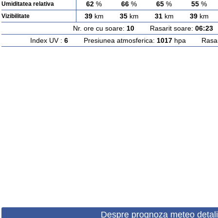
62
%
66
%
65
%
55
%
Umiditatea relativa
39
km
35
km
31
km
39
km
Vizibilitate
Nr. ore cu soare:
10
Rasarit soare:
06:23
A
Index UV :
6
Presiunea atmosferica:
1017
hpa Rasarit
Despre prognoza meteo detali