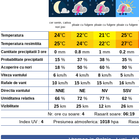
cer senin, cativa
ploaie cu fulgere
ploaie cu fulgere
ploaie cu fulgere
nori josi
24
°C
22
°C
21
°C
25
°C
Temperatura
25
°C
24
°C
22
°C
27
°C
Temperatura resimitita
0
mm
0.8
mm
1
mm
0.2
mm
Cantitate precipitatii 3 ore
15
%
37
%
38
%
35
%
Probabilitate precipitatii
18
%
50
%
60
%
90
%
Acoperire cu nori
6
km/h
4
km/h
8
km/h
5
km/h
Viteza vantului
10
km/h
15
km/h
15
km/h
16
km/h
Rafale de vant
NNE
NE
NV
SSV
Directia vantului
66
%
72
%
77
%
62
%
Umiditatea relativa
25
km
25
km
12
km
26
km
Vizibilitate
Nr. ore cu soare:
4
Rasarit soare:
06:19
A
Index UV :
4
Presiunea atmosferica:
1018
hpa Rasarit