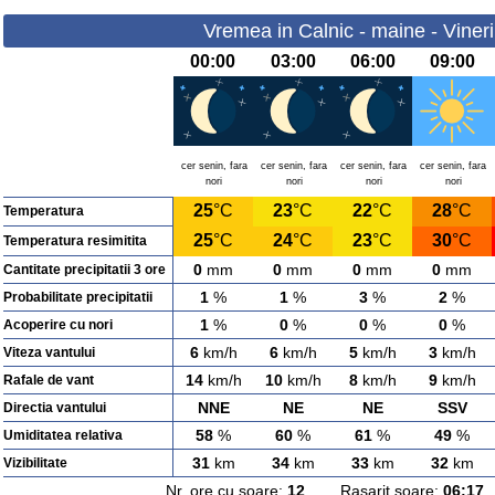
Vremea in Calnic - maine - Viner
00:00
03:00
06:00
09:00
cer senin, fara
cer senin, fara
cer senin, fara
cer senin, fara
nori
nori
nori
nori
25
°C
23
°C
22
°C
28
°C
Temperatura
25
°C
24
°C
23
°C
30
°C
Temperatura resimitita
0
mm
0
mm
0
mm
0
mm
Cantitate precipitatii 3 ore
1
%
1
%
3
%
2
%
Probabilitate precipitatii
1
%
0
%
0
%
0
%
Acoperire cu nori
6
km/h
6
km/h
5
km/h
3
km/h
Viteza vantului
14
km/h
10
km/h
8
km/h
9
km/h
Rafale de vant
NNE
NE
NE
SSV
Directia vantului
58
%
60
%
61
%
49
%
Umiditatea relativa
31
km
34
km
33
km
32
km
Vizibilitate
Nr. ore cu soare:
12
Rasarit soare:
06:17
A