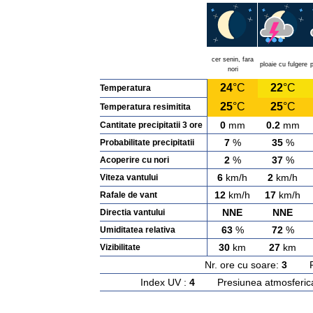
cer senin, fara
ploaie cu fulgere
p
nori
24
°C
22
°C
Temperatura
25
°C
25
°C
Temperatura resimitita
0
mm
0.2
mm
Cantitate precipitatii 3 ore
7
%
35
%
Probabilitate precipitatii
2
%
37
%
Acoperire cu nori
6
km/h
2
km/h
Viteza vantului
12
km/h
17
km/h
Rafale de vant
NNE
NNE
Directia vantului
63
%
72
%
Umiditatea relativa
30
km
27
km
Vizibilitate
Nr. ore cu soare:
3
Rasa
Index UV :
4
Presiunea atmosferic