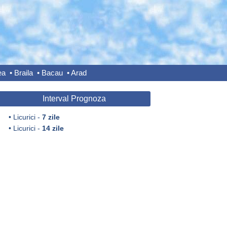
ea
•
Braila
•
Bacau
•
Arad
Interval Prognoza
•
Licurici -
7 zile
•
Licurici -
14 zile