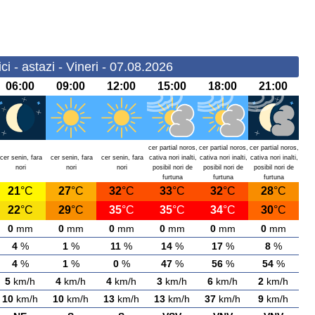
ci - astazi - Vineri - 07.08.2026
06:00
09:00
12:00
15:00
18:00
21:00
cer partial noros,
cer partial noros,
cer partial noros,
cer senin, fara
cer senin, fara
cer senin, fara
cativa nori inalti,
cativa nori inalti,
cativa nori inalti,
nori
nori
nori
posibil nori de
posibil nori de
posibil nori de
furtuna
furtuna
furtuna
21
°C
27
°C
32
°C
33
°C
32
°C
28
°C
22
°C
29
°C
35
°C
35
°C
34
°C
30
°C
0
mm
0
mm
0
mm
0
mm
0
mm
0
mm
4
%
1
%
11
%
14
%
17
%
8
%
4
%
1
%
0
%
47
%
56
%
54
%
5
km/h
4
km/h
4
km/h
3
km/h
6
km/h
2
km/h
10
km/h
10
km/h
13
km/h
13
km/h
37
km/h
9
km/h