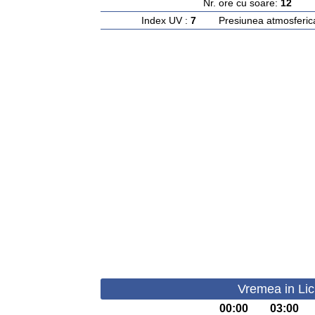
Nr. ore cu soare:
12
Ras
Index UV :
7
Presiunea atmosferic
Vremea in Lic
00:00
03:00