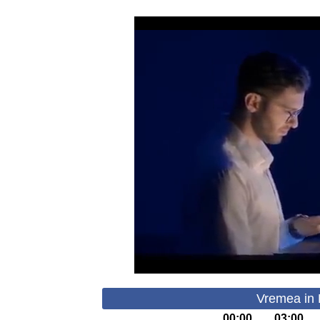
Vremea in L
00:00
03:00