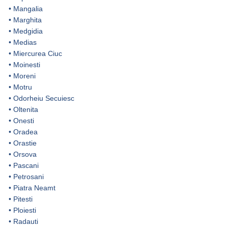
•
Mangalia
•
Marghita
•
Medgidia
•
Medias
•
Miercurea Ciuc
•
Moinesti
•
Moreni
•
Motru
•
Odorheiu Secuiesc
•
Oltenita
•
Onesti
•
Oradea
•
Orastie
•
Orsova
•
Pascani
•
Petrosani
•
Piatra Neamt
•
Pitesti
•
Ploiesti
•
Radauti