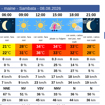
i - maine - Sambata - 08.08.2026
06:00
09:00
12:00
15:00
18:00
21:00
cer senin, cativa
cer senin, fara
cer senin, fara
cer senin, fara
cer senin, cativa
ploaie cu fulgere
nori josi, nori
nori
nori
nori
nori inalti
inalti
21
°C
28
°C
34
°C
34
°C
33
°C
28
°C
22
°C
31
°C
36
°C
33
°C
32
°C
28
°C
0
mm
0
mm
0
mm
0.3
mm
0
mm
0
mm
0
%
0
%
2
%
25
%
14
%
3
%
3
%
0
%
3
%
35
%
27
%
5
%
4
km/h
0
km/h
7
km/h
17
km/h
18
km/h
10
km/h
7
km/h
9
km/h
23
km/h
37
km/h
34
km/h
19
km/h
NNE
NV
VSV
NNV
N
N
67
%
51
%
36
%
33
%
36
%
50
%
29
km
38
km
45
km
46
km
44
km
36
km