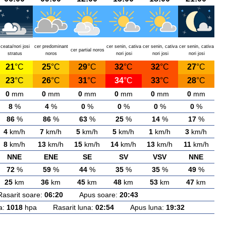
ceata/nori josi
cer predominant
cer senin, cativa
cer senin, cativa
cer senin, cativa
cer partial noros
stratus
noros
nori josi
nori josi
nori josi
21
°C
25
°C
29
°C
32
°C
32
°C
27
°C
23
°C
26
°C
31
°C
34
°C
33
°C
28
°C
0
mm
0
mm
0
mm
0
mm
0
mm
0
mm
8
%
4
%
0
%
0
%
0
%
0
%
86
%
86
%
63
%
25
%
14
%
17
%
4
km/h
7
km/h
5
km/h
5
km/h
1
km/h
3
km/h
8
km/h
13
km/h
15
km/h
14
km/h
13
km/h
11
km/h
NNE
ENE
SE
SV
VSV
NNE
72
%
59
%
44
%
35
%
35
%
49
%
25
km
36
km
45
km
48
km
53
km
47
km
rit soare:
06:20
Apus soare:
20:43
a:
1018
hpa Rasarit luna:
02:54
Apus luna:
19:32