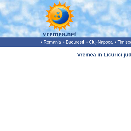
vremea.net
•
Romania
•
Bucuresti
•
Cluj-Napoca
•
Timiso
Vremea in Licurici jud