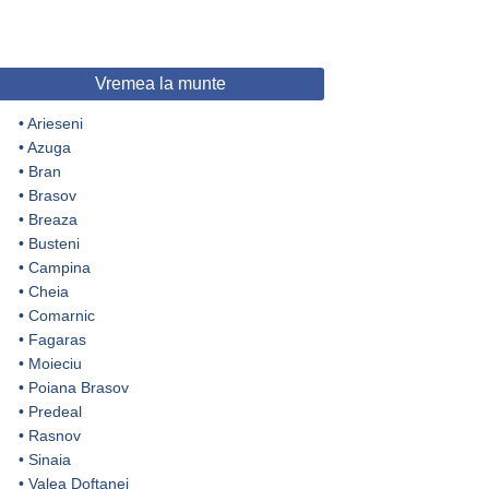
Vremea la munte
•
Arieseni
•
Azuga
•
Bran
•
Brasov
•
Breaza
•
Busteni
•
Campina
•
Cheia
•
Comarnic
•
Fagaras
•
Moieciu
•
Poiana Brasov
•
Predeal
•
Rasnov
•
Sinaia
•
Valea Doftanei