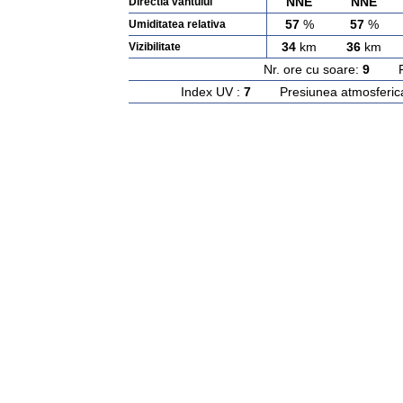
NNE
NNE
Directia vantului
57
%
57
%
Umiditatea relativa
34
km
36
km
Vizibilitate
Nr. ore cu soare:
9
Rasa
Index UV :
7
Presiunea atmosferic