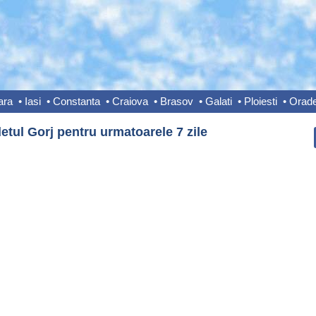
ara
•
Iasi
•
Constanta
•
Craiova
•
Brasov
•
Galati
•
Ploiesti
•
Orad
etul Gorj pentru urmatoarele 7 zile