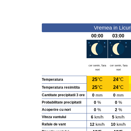
Vremea in Licuri
00:00
03:00
cer senin, fara
cer senin, fara
nori
nori
25
°C
24
°C
Temperatura
25
°C
24
°C
Temperatura resimitita
0
mm
0
mm
Cantitate precipitatii 3 ore
0
%
0
%
Probabilitate precipitatii
0
%
2
%
Acoperire cu nori
6
km/h
5
km/h
Viteza vantului
12
km/h
10
km/h
Rafale de vant