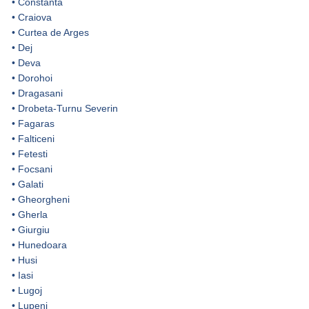
•
Constanta
•
Craiova
•
Curtea de Arges
•
Dej
•
Deva
•
Dorohoi
•
Dragasani
•
Drobeta-Turnu Severin
•
Fagaras
•
Falticeni
•
Fetesti
•
Focsani
•
Galati
•
Gheorgheni
•
Gherla
•
Giurgiu
•
Hunedoara
•
Husi
•
Iasi
•
Lugoj
•
Lupeni