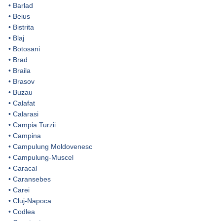
•
Barlad
•
Beius
•
Bistrita
•
Blaj
•
Botosani
•
Brad
•
Braila
•
Brasov
•
Buzau
•
Calafat
•
Calarasi
•
Campia Turzii
•
Campina
•
Campulung Moldovenesc
•
Campulung-Muscel
•
Caracal
•
Caransebes
•
Carei
•
Cluj-Napoca
•
Codlea