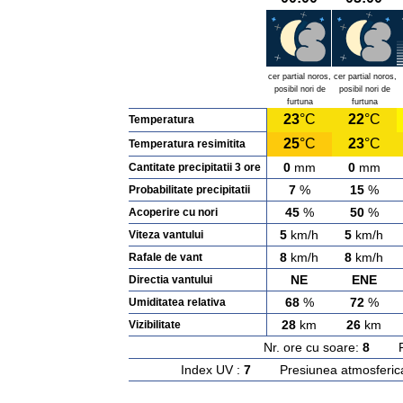
cer partial noros,
cer partial noros,
posibil nori de
posibil nori de
furtuna
furtuna
23
°C
22
°C
Temperatura
25
°C
23
°C
Temperatura resimitita
0
mm
0
mm
Cantitate precipitatii 3 ore
7
%
15
%
Probabilitate precipitatii
45
%
50
%
Acoperire cu nori
5
km/h
5
km/h
Viteza vantului
8
km/h
8
km/h
Rafale de vant
NE
ENE
Directia vantului
68
%
72
%
Umiditatea relativa
28
km
26
km
Vizibilitate
Nr. ore cu soare:
8
Rasa
Index UV :
7
Presiunea atmosferic