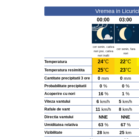
Vremea in Licuric
00:00
03:00
cer senin, cativa
cer senin, fara
nori josi, cativa
nori
nori inalti
24
°C
22
°C
Temperatura
25
°C
23
°C
Temperatura resimitita
0
mm
0
mm
Cantitate precipitatii 3 ore
0
%
0
%
Probabilitate precipitatii
16
%
1
%
Acoperire cu nori
6
km/h
5
km/h
Viteza vantului
11
km/h
8
km/h
Rafale de vant
NNE
NNE
Directia vantului
63
%
67
%
Umiditatea relativa
28
km
25
km
Vizibilitate