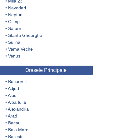
•
Mila 23
•
Navodari
•
Neptun
•
Olimp
•
Saturn
•
Sfantu Gheorghe
•
Sulina
•
Vama Veche
•
Venus
Orasele Principale
•
Bucuresti
•
Adjud
•
Aiud
•
Alba Iulia
•
Alexandria
•
Arad
•
Bacau
•
Baia Mare
•
Bailesti