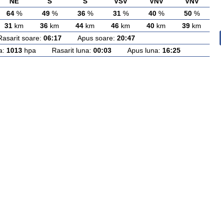
NE
S
S
VSV
VNV
VNV
64
%
49
%
36
%
31
%
40
%
50
%
31
km
36
km
44
km
46
km
40
km
39
km
rit soare:
06:17
Apus soare:
20:47
a:
1013
hpa Rasarit luna:
00:03
Apus luna:
16:25