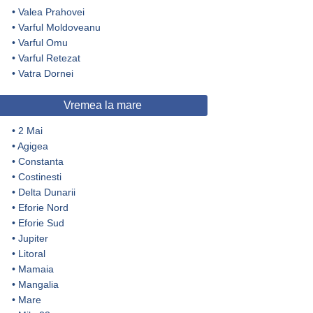
•
Valea Prahovei
•
Varful Moldoveanu
•
Varful Omu
•
Varful Retezat
•
Vatra Dornei
Vremea la mare
•
2 Mai
•
Agigea
•
Constanta
•
Costinesti
•
Delta Dunarii
•
Eforie Nord
•
Eforie Sud
•
Jupiter
•
Litoral
•
Mamaia
•
Mangalia
•
Mare