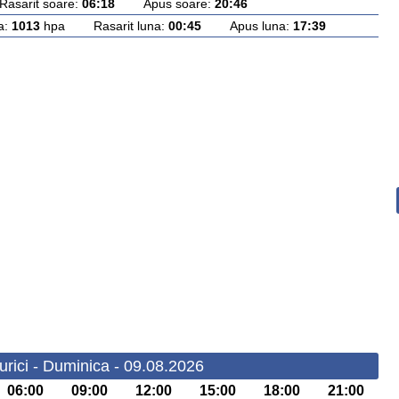
arit soare:
06:18
Apus soare:
20:46
a:
1013
hpa Rasarit luna:
00:45
Apus luna:
17:39
urici - Duminica - 09.08.2026
06:00
09:00
12:00
15:00
18:00
21:00