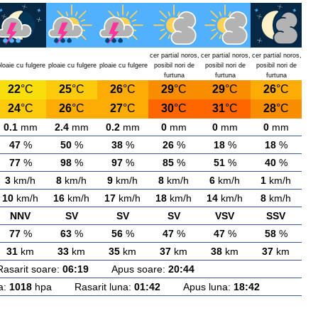
cer partial noros,
cer partial noros,
cer partial noros,
loaie cu fulgere
ploaie cu fulgere
ploaie cu fulgere
posibil nori de
posibil nori de
posibil nori de
furtuna
furtuna
furtuna
22
°C
25
°C
26
°C
29
°C
29
°C
26
°C
24
°C
26
°C
27
°C
30
°C
31
°C
28
°C
0.1
mm
2.4
mm
0.2
mm
0
mm
0
mm
0
mm
47
%
50
%
38
%
26
%
18
%
18
%
77
%
98
%
97
%
85
%
51
%
40
%
3
km/h
8
km/h
9
km/h
8
km/h
6
km/h
1
km/h
10
km/h
16
km/h
17
km/h
18
km/h
14
km/h
8
km/h
NNV
SV
SV
SV
VSV
SSV
77
%
63
%
56
%
47
%
47
%
58
%
31
km
33
km
35
km
37
km
38
km
37
km
rit soare:
06:19
Apus soare:
20:44
a:
1018
hpa Rasarit luna:
01:42
Apus luna:
18:42