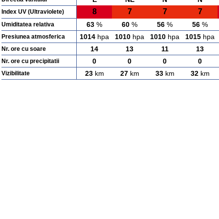
8
7
7
7
Index UV (Ultraviolete)
63
%
60
%
56
%
56
%
Umiditatea relativa
1014
hpa
1010
hpa
1010
hpa
1015
hpa
Presiunea atmosferica
14
13
11
13
Nr. ore cu soare
0
0
0
0
Nr. ore cu precipitatii
23
km
27
km
33
km
32
km
Vizibilitate