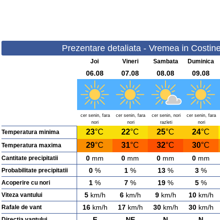
Prezentare detaliata - Vremea in Costines
Joi
Vineri
Sambata
Duminica
06.08
07.08
08.08
09.08
cer senin, fara
cer senin, fara
cer senin, nori
cer senin, fara
nori
nori
razleti
nori
23
°C
22
°C
25
°C
24
°C
Temperatura minima
29
°C
31
°C
32
°C
30
°C
Temperatura maxima
0
mm
0
mm
0
mm
0
mm
Cantitate precipitatii
0
%
1
%
13
%
3
%
Probabilitate precipitatii
1
%
7
%
19
%
5
%
Acoperire cu nori
5
km/h
6
km/h
9
km/h
10
km/h
Viteza vantului
16
km/h
17
km/h
30
km/h
30
km/h
Rafale de vant
E
NE
N
N
Directia vantului