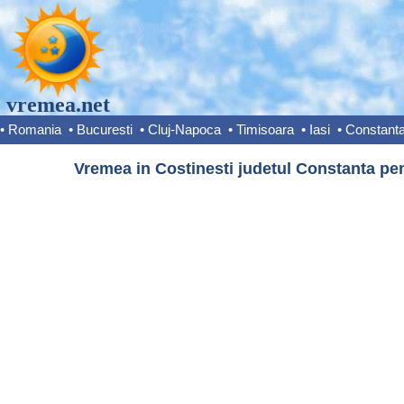
vremea.net
•
Romania
•
Bucuresti
•
Cluj-Napoca
•
Timisoara
•
Iasi
•
Constant
Vremea in Costinesti judetul Constanta pen