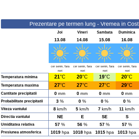
Prezentare pe termen lung - Vremea in Costin
Joi
Vineri
Sambata
Duminica
13.08
14.08
15.08
16.08
cer senin, fara
cer senin, fara
cer senin, fara
cer senin, fara
nori
nori
nori
nori
21
°C
20
°C
19
°C
20
°C
Temperatura minima
27
°C
27
°C
27
°C
29
°C
Temperatura maxima
0
mm
0
mm
0
mm
0
mm
Cantitate precipitatii
3
%
0
%
0
%
0
%
Probabilitate precipitatii
8
km/h
5
km/h
7
km/h
11
km/h
Viteza vantului
NE
E
SE
S
Directia vantului
57
%
56
%
57
%
57
%
Umiditatea relativa
1019
hpa
1018
hpa
1015
hpa
1013
hpa
Presiunea atmosferica