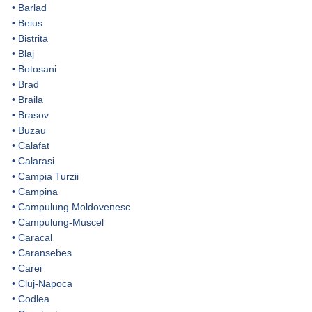
•
Barlad
•
Beius
•
Bistrita
•
Blaj
•
Botosani
•
Brad
•
Braila
•
Brasov
•
Buzau
•
Calafat
•
Calarasi
•
Campia Turzii
•
Campina
•
Campulung Moldovenesc
•
Campulung-Muscel
•
Caracal
•
Caransebes
•
Carei
•
Cluj-Napoca
•
Codlea