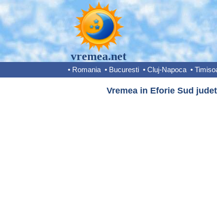
vremea.net
•
Romania
•
Bucuresti
•
Cluj-Napoca
•
Timiso
Vremea in Eforie Sud judet