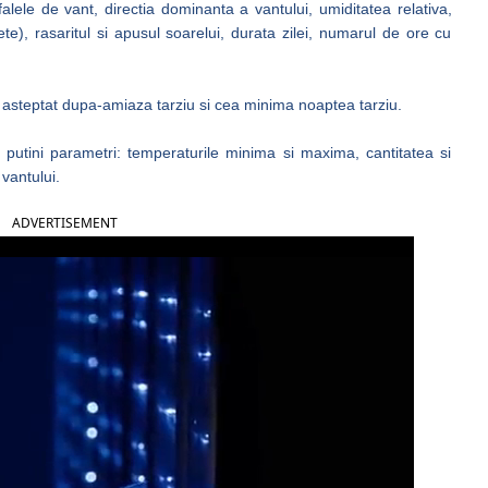
lele de vant, directia dominanta a vantului, umiditatea relativa,
te), rasaritul si apusul soarelui, durata zilei, numarul de ore cu
steptat dupa-amiaza tarziu si cea minima noaptea tarziu.
 putini parametri: temperaturile minima si maxima, cantitatea si
 vantului.
ADVERTISEMENT