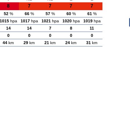
8
7
7
7
7
52
%
66
%
57
%
60
%
61
%
1015
hpa
1017
hpa
1021
hpa
1020
hpa
1019
hpa
14
14
7
8
11
0
0
0
0
0
44
km
29
km
21
km
24
km
31
km