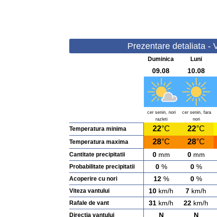
Prezentare detaliata - 
Duminica
Luni
09.08
10.08
cer senin, nori
cer senin, fara
razleti
nori
22
°C
22
°C
Temperatura minima
28
°C
28
°C
Temperatura maxima
0
mm
0
mm
Cantitate precipitatii
0
%
0
%
Probabilitate precipitatii
12
%
0
%
Acoperire cu nori
10
km/h
7
km/h
Viteza vantului
31
km/h
22
km/h
Rafale de vant
N
N
Directia vantului