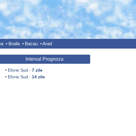
ea
•
Braila
•
Bacau
•
Arad
Interval Prognoza
•
Eforie Sud -
7 zile
•
Eforie Sud -
14 zile