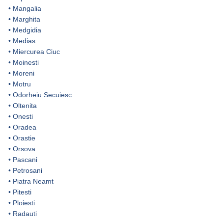
•
Mangalia
•
Marghita
•
Medgidia
•
Medias
•
Miercurea Ciuc
•
Moinesti
•
Moreni
•
Motru
•
Odorheiu Secuiesc
•
Oltenita
•
Onesti
•
Oradea
•
Orastie
•
Orsova
•
Pascani
•
Petrosani
•
Piatra Neamt
•
Pitesti
•
Ploiesti
•
Radauti