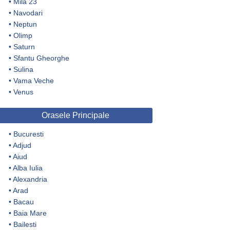
•
Mila 23
•
Navodari
•
Neptun
•
Olimp
•
Saturn
•
Sfantu Gheorghe
•
Sulina
•
Vama Veche
•
Venus
Orasele Principale
•
Bucuresti
•
Adjud
•
Aiud
•
Alba Iulia
•
Alexandria
•
Arad
•
Bacau
•
Baia Mare
•
Bailesti