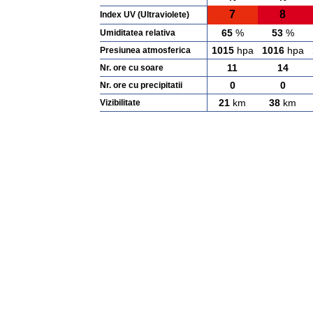
7
8
Index UV (Ultraviolete)
65
%
53
%
Umiditatea relativa
1015
hpa
1016
hpa
Presiunea atmosferica
11
14
Nr. ore cu soare
0
0
Nr. ore cu precipitatii
21
km
38
km
Vizibilitate