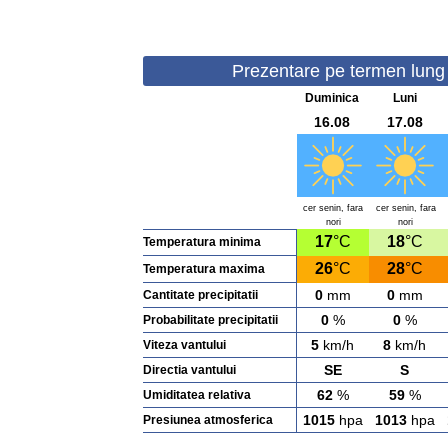
Prezentare pe termen lung -
Duminica
Luni
16.08
17.08
cer senin, fara
cer senin, fara
nori
nori
17
°C
18
°C
Temperatura minima
26
°C
28
°C
Temperatura maxima
0
mm
0
mm
Cantitate precipitatii
0
%
0
%
Probabilitate precipitatii
5
km/h
8
km/h
Viteza vantului
SE
S
Directia vantului
62
%
59
%
Umiditatea relativa
1015
hpa
1013
hpa
Presiunea atmosferica