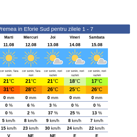
Vremea in Eforie Sud pentru zilele 1 - 7
Marti
Miercuri
Joi
Vineri
Sambata
11.08
12.08
13.08
14.08
15.08
cer senin, fara
cer senin, fara
cer senin, nori
cer senin, nori
cer senin, nori
nori
nori
razleti
razleti
razleti
21
°C
21
°C
21
°C
18
°C
17
°C
31
°C
28
°C
26
°C
25
°C
26
°C
0
mm
0
mm
0
mm
0
mm
0
mm
0
%
6
%
3
%
0
%
0
%
0
%
2
%
37
%
25
%
13
%
5
km/h
8
km/h
9
km/h
8
km/h
7
km/h
15
km/h
23
km/h
30
km/h
24
km/h
22
km/h
V
NE
NE
E
E