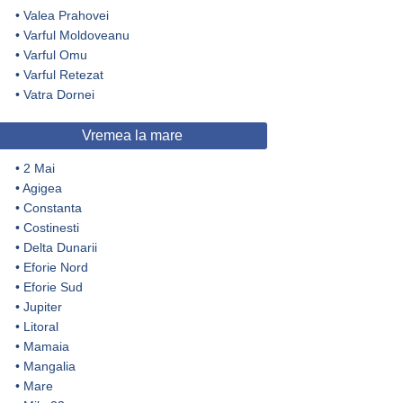
•
Valea Prahovei
•
Varful Moldoveanu
•
Varful Omu
•
Varful Retezat
•
Vatra Dornei
Vremea la mare
•
2 Mai
•
Agigea
•
Constanta
•
Costinesti
•
Delta Dunarii
•
Eforie Nord
•
Eforie Sud
•
Jupiter
•
Litoral
•
Mamaia
•
Mangalia
•
Mare