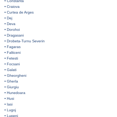
•
Constanta
•
Craiova
•
Curtea de Arges
•
Dej
•
Deva
•
Dorohoi
•
Dragasani
•
Drobeta-Turnu Severin
•
Fagaras
•
Falticeni
•
Fetesti
•
Focsani
•
Galati
•
Gheorgheni
•
Gherla
•
Giurgiu
•
Hunedoara
•
Husi
•
Iasi
•
Lugoj
•
Lupeni