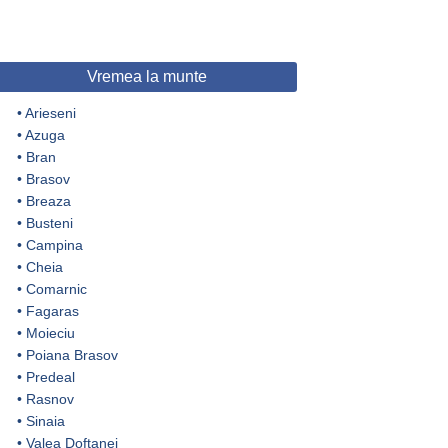
Vremea la munte
•
Arieseni
•
Azuga
•
Bran
•
Brasov
•
Breaza
•
Busteni
•
Campina
•
Cheia
•
Comarnic
•
Fagaras
•
Moieciu
•
Poiana Brasov
•
Predeal
•
Rasnov
•
Sinaia
•
Valea Doftanei