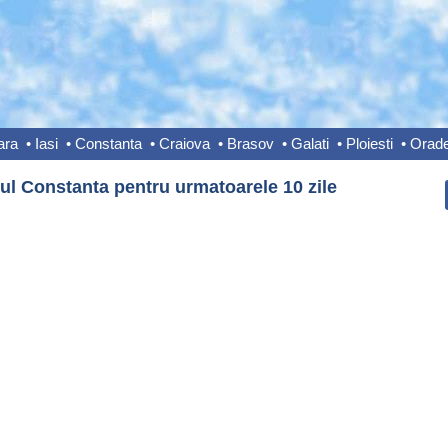
ara
•
Iasi
•
Constanta
•
Craiova
•
Brasov
•
Galati
•
Ploiesti
•
Orad
ul Constanta pentru urmatoarele 10 zile