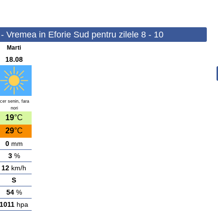
 Vremea in Eforie Sud pentru zilele 8 - 10
Marti
18.08
cer senin, fara
nori
19
°C
29
°C
0
mm
3
%
12
km/h
S
54
%
1011
hpa