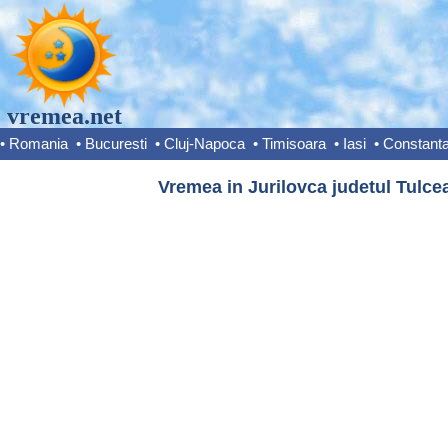
vremea.net
•
Romania
•
Bucuresti
•
Cluj-Napoca
•
Timisoara
•
Iasi
•
Constant
Vremea in Jurilovca judetul Tulce