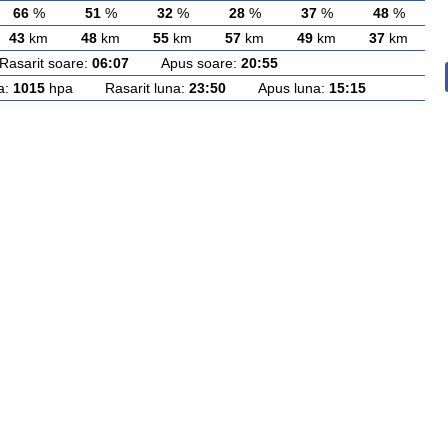
66
%
51
%
32
%
28
%
37
%
48
%
43
km
48
km
55
km
57
km
49
km
37
km
arit soare:
06:07
Apus soare:
20:55
a:
1015
hpa Rasarit luna:
23:50
Apus luna:
15:15