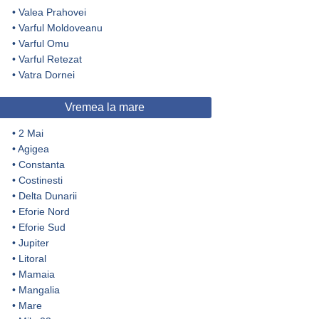
•
Valea Prahovei
•
Varful Moldoveanu
•
Varful Omu
•
Varful Retezat
•
Vatra Dornei
Vremea la mare
•
2 Mai
•
Agigea
•
Constanta
•
Costinesti
•
Delta Dunarii
•
Eforie Nord
•
Eforie Sud
•
Jupiter
•
Litoral
•
Mamaia
•
Mangalia
•
Mare