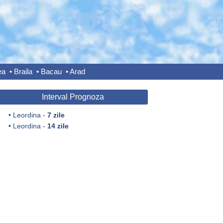
ea
•
Braila
•
Bacau
•
Arad
Interval Prognoza
•
Leordina -
7 zile
•
Leordina -
14 zile