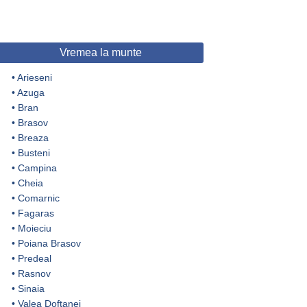
Vremea la munte
•
Arieseni
•
Azuga
•
Bran
•
Brasov
•
Breaza
•
Busteni
•
Campina
•
Cheia
•
Comarnic
•
Fagaras
•
Moieciu
•
Poiana Brasov
•
Predeal
•
Rasnov
•
Sinaia
•
Valea Doftanei