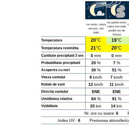
cer partial noros,
cer senin, cativa
c
cativa nori inalti,
nori josi, nori
posibil nori de
inalti
furtuna
20
°C
19
°C
Temperatura
21
°C
20
°C
Temperatura resimitita
0
mm
0
mm
Cantitate precipitatii 3 ore
20
%
7
%
Probabilitate precipitatii
30
%
51
%
Acoperire cu nori
8
km/h
7
km/h
Viteza vantului
12
km/h
11
km/h
Rafale de vant
ENE
ENE
Directia vantului
84
%
91
%
Umiditatea relativa
20
km
14
km
Vizibilitate
Nr. ore cu soare:
6
Rasa
Index UV :
6
Presiunea atmosferic