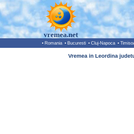
vremea.net
•
Romania
•
Bucuresti
•
Cluj-Napoca
•
Timiso
Vremea in Leordina judet