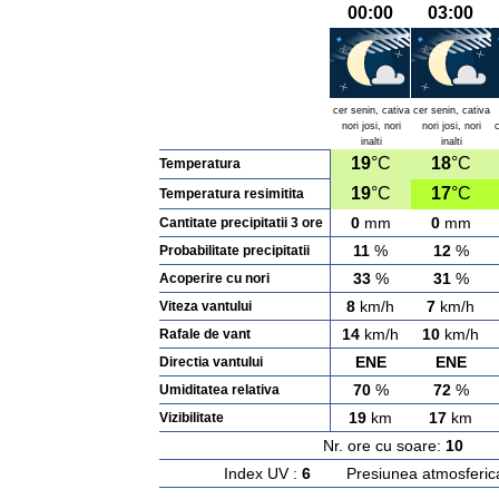
00:00
03:00
cer senin, cativa
cer senin, cativa
nori josi, nori
nori josi, nori
c
inalti
inalti
19
°C
18
°C
Temperatura
19
°C
17
°C
Temperatura resimitita
0
mm
0
mm
Cantitate precipitatii 3 ore
11
%
12
%
Probabilitate precipitatii
33
%
31
%
Acoperire cu nori
8
km/h
7
km/h
Viteza vantului
14
km/h
10
km/h
Rafale de vant
ENE
ENE
Directia vantului
70
%
72
%
Umiditatea relativa
19
km
17
km
Vizibilitate
Nr. ore cu soare:
10
Ras
Index UV :
6
Presiunea atmosferic