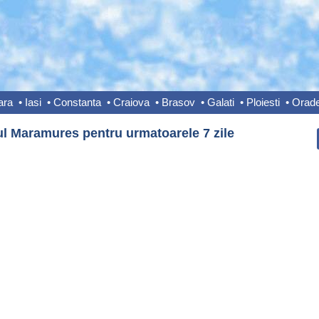
ara
•
Iasi
•
Constanta
•
Craiova
•
Brasov
•
Galati
•
Ploiesti
•
Orad
ul Maramures pentru urmatoarele 7 zile