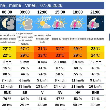
na - maine - Vineri - 07.08.2026
06:00
09:00
12:00
15:00
18:00
21:00
cer partial noros,
er partial noros,
cer senin, cativa
cativa nori inalti,
ori inalti, posibil
nori josi, nori
ploaie cu fulgere
ploaie cu fulgere
ploaie cu fulgere
posibil nori de
nori de furtuna
inalti
furtuna
22
°C
27
°C
31
°C
31
°C
29
°C
23
°C
22
°C
29
°C
33
°C
33
°C
29
°C
24
°C
0
mm
0
mm
0
mm
2.1
mm
1.8
mm
0.2
mm
15
%
24
%
41
%
67
%
68
%
40
%
68
%
44
%
24
%
50
%
55
%
40
%
7
km/h
6
km/h
5
km/h
6
km/h
11
km/h
9
km/h
13
km/h
18
km/h
13
km/h
24
km/h
21
km/h
16
km/h
ENE
SE
V
NV
NV
ENE
70
%
64
%
41
%
47
%
53
%
74
%
38
km
24
km
48
km
50
km
40
km
30
km