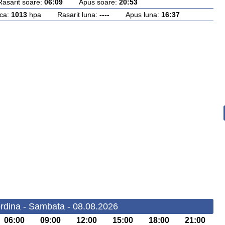
rit soare:
06:09
Apus soare:
20:53
ca:
1013
hpa Rasarit luna:
----
Apus luna:
16:37
rdina - Sambata - 08.08.2026
06:00
09:00
12:00
15:00
18:00
21:00