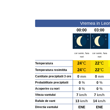
Vremea in Leord
00:00
03:00
cer senin, fara
cer senin, fara
nori
nori
24
°C
22
°C
Temperatura
24
°C
22
°C
Temperatura resimitita
0
mm
0
mm
Cantitate precipitatii 3 ore
0
%
0
%
Probabilitate precipitatii
0
%
0
%
Acoperire cu nori
7
km/h
7
km/h
Viteza vantului
13
km/h
14
km/h
Rafale de vant
ENE
ENE
Directia vantului