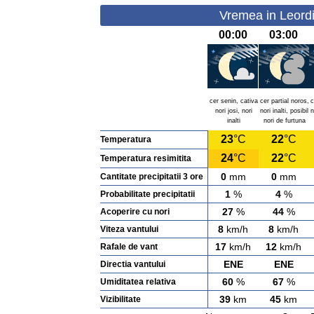
Vremea in Leordi
00:00
03:00
cer senin, cativa
cer partial noros,
c
nori josi, nori
nori inalti, posibil
n
inalti
nori de furtuna
23
°C
22
°C
Temperatura
24
°C
22
°C
Temperatura resimitita
0
mm
0
mm
Cantitate precipitatii 3 ore
1
%
4
%
Probabilitate precipitatii
27
%
44
%
Acoperire cu nori
8
km/h
8
km/h
Viteza vantului
17
km/h
12
km/h
Rafale de vant
ENE
ENE
Directia vantului
60
%
67
%
Umiditatea relativa
39
km
45
km
Vizibilitate