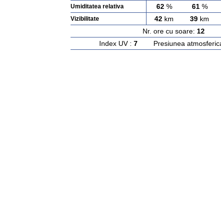
62
%
61
%
Umiditatea relativa
42
km
39
km
Vizibilitate
Nr. ore cu soare:
12
Ras
Index UV :
7
Presiunea atmosferic