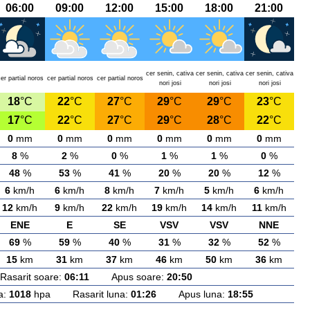
06:00
09:00
12:00
15:00
18:00
21:00
cer senin, cativa
cer senin, cativa
cer senin, cativa
er partial noros
cer partial noros
cer partial noros
nori josi
nori josi
nori josi
18
°C
22
°C
27
°C
29
°C
29
°C
23
°C
17
°C
22
°C
27
°C
29
°C
28
°C
22
°C
0
mm
0
mm
0
mm
0
mm
0
mm
0
mm
8
%
2
%
0
%
1
%
1
%
0
%
48
%
53
%
41
%
20
%
20
%
12
%
6
km/h
6
km/h
8
km/h
7
km/h
5
km/h
6
km/h
12
km/h
9
km/h
22
km/h
19
km/h
14
km/h
11
km/h
ENE
E
SE
VSV
VSV
NNE
69
%
59
%
40
%
31
%
32
%
52
%
15
km
31
km
37
km
46
km
50
km
36
km
arit soare:
06:11
Apus soare:
20:50
a:
1018
hpa Rasarit luna:
01:26
Apus luna:
18:55