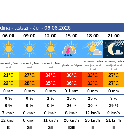
ina - astazi - Joi - 06.08.2026
06:00
09:00
12:00
15:00
18:00
21:00
cer senin, cativa
cer senin, cativa
cer senin, fara
cer senin, fara
cer senin, fara
ploaie cu fulgere
nori josi, nori
nori josi, nori
nori
nori
nori
inalti
inalti
21
°C
27
°C
34
°C
36
°C
33
°C
27
°C
22
°C
28
°C
35
°C
36
°C
33
°C
27
°C
0
mm
0
mm
0
mm
0.1
mm
0
mm
0
mm
0
%
0
%
1
%
25
%
25
%
3
%
0
%
0
%
0
%
26
%
30
%
29
%
7
km/h
6
km/h
6
km/h
8
km/h
12
km/h
9
km/h
12
km/h
8
km/h
11
km/h
20
km/h
25
km/h
21
km/h
E
SE
SE
ESE
E
E