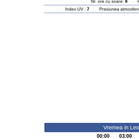
Nr. ore cu soare:
8
Rasa
Index UV :
7
Presiunea atmosferi
Vremea in Leo
00:00
03:00