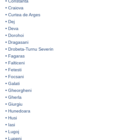
•
Constanta
•
Craiova
•
Curtea de Arges
•
Dej
•
Deva
•
Dorohoi
•
Dragasani
•
Drobeta-Turnu Severin
•
Fagaras
•
Falticeni
•
Fetesti
•
Focsani
•
Galati
•
Gheorgheni
•
Gherla
•
Giurgiu
•
Hunedoara
•
Husi
•
Iasi
•
Lugoj
•
Lupeni