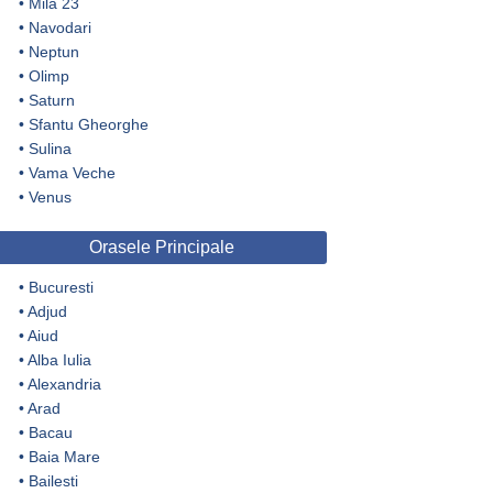
•
Mila 23
•
Navodari
•
Neptun
•
Olimp
•
Saturn
•
Sfantu Gheorghe
•
Sulina
•
Vama Veche
•
Venus
Orasele Principale
•
Bucuresti
•
Adjud
•
Aiud
•
Alba Iulia
•
Alexandria
•
Arad
•
Bacau
•
Baia Mare
•
Bailesti