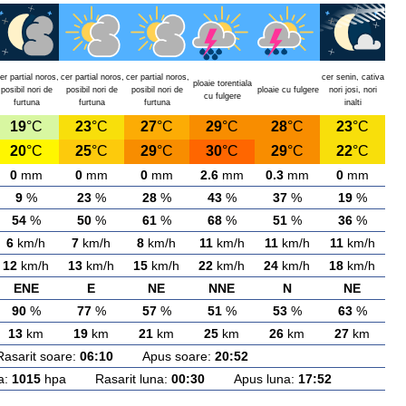
er partial noros,
cer partial noros,
cer partial noros,
cer senin, cativa
ploaie torentiala
posibil nori de
posibil nori de
posibil nori de
ploaie cu fulgere
nori josi, nori
cu fulgere
furtuna
furtuna
furtuna
inalti
19
°C
23
°C
27
°C
29
°C
28
°C
23
°C
20
°C
25
°C
29
°C
30
°C
29
°C
22
°C
0
mm
0
mm
0
mm
2.6
mm
0.3
mm
0
mm
9
%
23
%
28
%
43
%
37
%
19
%
54
%
50
%
61
%
68
%
51
%
36
%
6
km/h
7
km/h
8
km/h
11
km/h
11
km/h
11
km/h
12
km/h
13
km/h
15
km/h
22
km/h
24
km/h
18
km/h
ENE
E
NE
NNE
N
NE
90
%
77
%
57
%
51
%
53
%
63
%
13
km
19
km
21
km
25
km
26
km
27
km
rit soare:
06:10
Apus soare:
20:52
a:
1015
hpa Rasarit luna:
00:30
Apus luna:
17:52