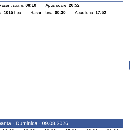
rit soare:
06:10
Apus soare:
20:52
a:
1015
hpa Rasarit luna:
00:30
Apus luna:
17:52
anta - Duminica - 09.08.2026