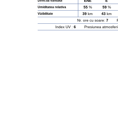
ENE
E
Directia vantului
55
%
59
%
Umiditatea relativa
39
km
43
km
Vizibilitate
Nr. ore cu soare:
7
Rasa
Index UV :
6
Presiunea atmosferi