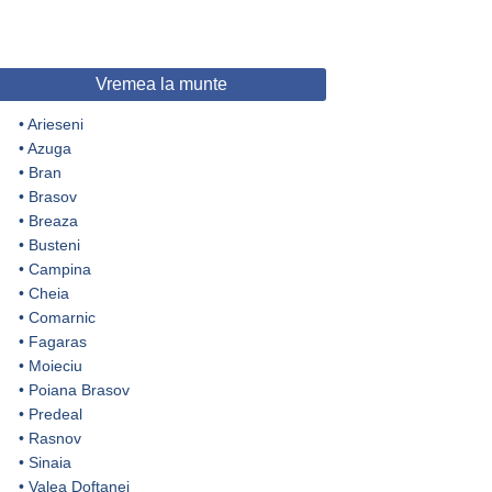
Vremea la munte
•
Arieseni
•
Azuga
•
Bran
•
Brasov
•
Breaza
•
Busteni
•
Campina
•
Cheia
•
Comarnic
•
Fagaras
•
Moieciu
•
Poiana Brasov
•
Predeal
•
Rasnov
•
Sinaia
•
Valea Doftanei