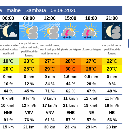
 - maine - Sambata - 08.08.2026
06:00
09:00
12:00
15:00
18:00
21:00
cer partial noros,
er senin, cativa
cer partial noros,
cer partial noros,
cativa nori inalti,
nori josi, cativa
nori inalti, posibil
ploaie cu fulgere
ploaie cu fulgere
posibil nori de
posibil nori de
nori inalti
nori de furtuna
furtuna
furtuna
19
°C
23
°C
27
°C
28
°C
27
°C
22
°C
20
°C
25
°C
29
°C
30
°C
28
°C
20
°C
0
mm
0
mm
0
mm
1.6
mm
0.9
mm
0
mm
10
%
12
%
34
%
44
%
29
%
9
%
44
%
45
%
71
%
62
%
47
%
48
%
6
km/h
6
km/h
8
km/h
11
km/h
12
km/h
11
km/h
10
km/h
12
km/h
17
km/h
21
km/h
19
km/h
16
km/h
NNE
VSV
VNV
ENE
NE
NE
91
%
76
%
61
%
57
%
57
%
56
%
15
km
21
km
30
km
23
km
29
km
23
km