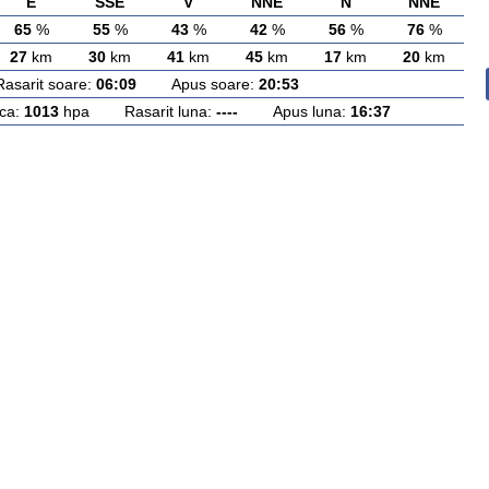
E
SSE
V
NNE
N
NNE
65
%
55
%
43
%
42
%
56
%
76
%
27
km
30
km
41
km
45
km
17
km
20
km
rit soare:
06:09
Apus soare:
20:53
ca:
1013
hpa Rasarit luna:
----
Apus luna:
16:37