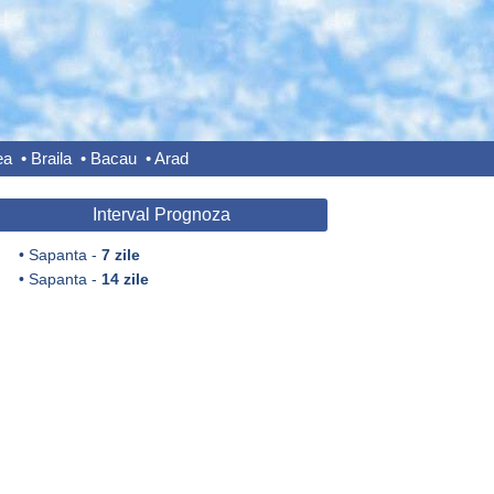
ea
•
Braila
•
Bacau
•
Arad
Interval Prognoza
•
Sapanta -
7 zile
•
Sapanta -
14 zile