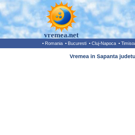
vremea.net
•
Romania
•
Bucuresti
•
Cluj-Napoca
•
Timiso
Vremea in Sapanta judetu