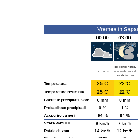
Vremea in Sapant
00:00
03:00
cer partial noros,
cer noros
nori inalti, posibil
nori de furtuna
25
°C
22
°C
Temperatura
25
°C
22
°C
Temperatura resimitita
0
mm
0
mm
Cantitate precipitatii 3 ore
0
%
1
%
Probabilitate precipitatii
94
%
84
%
Acoperire cu nori
8
km/h
7
km/h
Viteza vantului
14
km/h
12
km/h
Rafale de vant