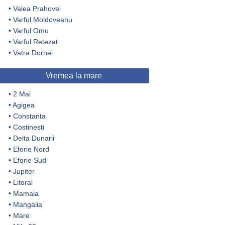
•
Valea Prahovei
•
Varful Moldoveanu
•
Varful Omu
•
Varful Retezat
•
Vatra Dornei
Vremea la mare
•
2 Mai
•
Agigea
•
Constanta
•
Costinesti
•
Delta Dunarii
•
Eforie Nord
•
Eforie Sud
•
Jupiter
•
Litoral
•
Mamaia
•
Mangalia
•
Mare