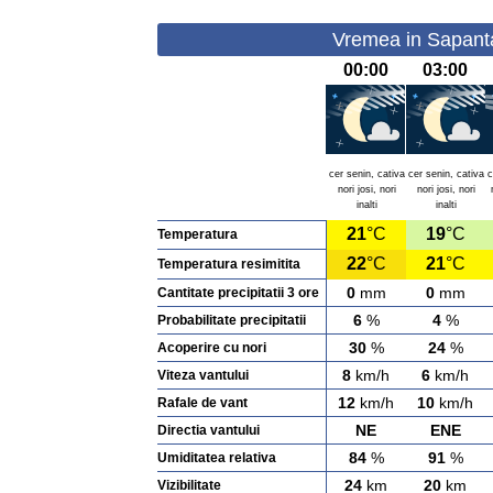
Vremea in Sapanta
00:00
03:00
cer senin, cativa
cer senin, cativa
c
nori josi, nori
nori josi, nori
inalti
inalti
21
°C
19
°C
Temperatura
22
°C
21
°C
Temperatura resimitita
0
mm
0
mm
Cantitate precipitatii 3 ore
6
%
4
%
Probabilitate precipitatii
30
%
24
%
Acoperire cu nori
8
km/h
6
km/h
Viteza vantului
12
km/h
10
km/h
Rafale de vant
NE
ENE
Directia vantului
84
%
91
%
Umiditatea relativa
24
km
20
km
Vizibilitate