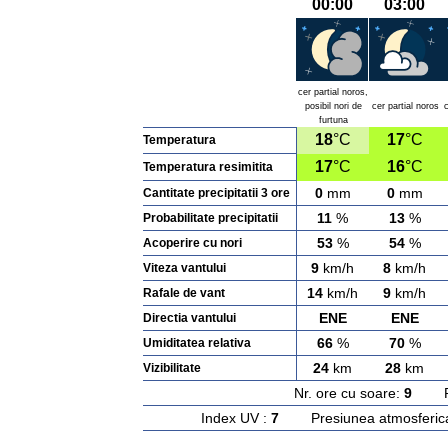
00:00
03:00
cer partial noros,
posibil nori de
cer partial noros
c
furtuna
18
°C
17
°C
Temperatura
17
°C
16
°C
Temperatura resimitita
0
mm
0
mm
Cantitate precipitatii 3 ore
11
%
13
%
Probabilitate precipitatii
53
%
54
%
Acoperire cu nori
9
km/h
8
km/h
Viteza vantului
14
km/h
9
km/h
Rafale de vant
ENE
ENE
Directia vantului
66
%
70
%
Umiditatea relativa
24
km
28
km
Vizibilitate
Nr. ore cu soare:
9
Rasa
Index UV :
7
Presiunea atmosferic