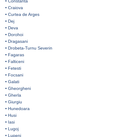
•
Constanta
•
Craiova
•
Curtea de Arges
•
Dej
•
Deva
•
Dorohoi
•
Dragasani
•
Drobeta-Turnu Severin
•
Fagaras
•
Falticeni
•
Fetesti
•
Focsani
•
Galati
•
Gheorgheni
•
Gherla
•
Giurgiu
•
Hunedoara
•
Husi
•
Iasi
•
Lugoj
•
Lupeni