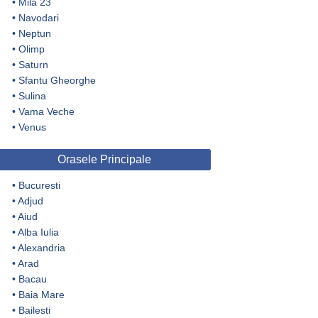
•
Mila 23
•
Navodari
•
Neptun
•
Olimp
•
Saturn
•
Sfantu Gheorghe
•
Sulina
•
Vama Veche
•
Venus
Orasele Principale
•
Bucuresti
•
Adjud
•
Aiud
•
Alba Iulia
•
Alexandria
•
Arad
•
Bacau
•
Baia Mare
•
Bailesti