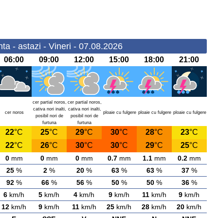
a - astazi - Vineri - 07.08.2026
06:00
09:00
12:00
15:00
18:00
21:00
cer partial noros,
cer partial noros,
cativa nori inalti,
cativa nori inalti,
cer noros
ploaie cu fulgere
ploaie cu fulgere
ploaie cu fulgere
posibil nori de
posibil nori de
furtuna
furtuna
22
°C
25
°C
29
°C
30
°C
28
°C
23
°C
22
°C
26
°C
30
°C
30
°C
29
°C
25
°C
0
mm
0
mm
0
mm
0.7
mm
1.1
mm
0.2
mm
25
%
2
%
20
%
63
%
63
%
37
%
92
%
66
%
56
%
50
%
50
%
36
%
6
km/h
5
km/h
4
km/h
9
km/h
11
km/h
9
km/h
12
km/h
9
km/h
11
km/h
25
km/h
28
km/h
20
km/h