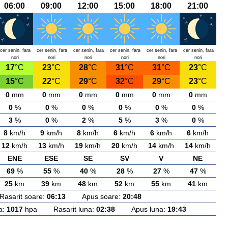
06:00
09:00
12:00
15:00
18:00
21:00
cer senin, fara
cer senin, fara
cer senin, fara
cer senin, fara
cer senin, fara
cer senin, fara
nori
nori
nori
nori
nori
nori
17
°C
23
°C
28
°C
31
°C
31
°C
23
°C
15
°C
22
°C
29
°C
32
°C
29
°C
23
°C
0
mm
0
mm
0
mm
0
mm
0
mm
0
mm
0
%
0
%
0
%
0
%
0
%
0
%
3
%
0
%
2
%
5
%
3
%
0
%
8
km/h
9
km/h
8
km/h
6
km/h
6
km/h
6
km/h
12
km/h
13
km/h
19
km/h
20
km/h
14
km/h
14
km/h
ENE
ESE
SE
SV
V
NE
69
%
55
%
40
%
28
%
27
%
47
%
25
km
39
km
48
km
52
km
55
km
41
km
arit soare:
06:13
Apus soare:
20:48
a:
1017
hpa Rasarit luna:
02:38
Apus luna:
19:43