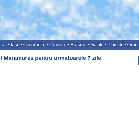
ara
•
Iasi
•
Constanta
•
Craiova
•
Brasov
•
Galati
•
Ploiesti
•
Orad
l Maramures pentru urmatoarele 7 zile