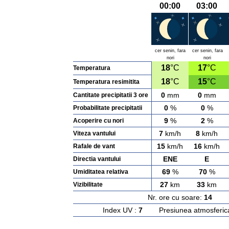
00:00
03:00
cer senin, fara
cer senin, fara
nori
nori
18
°C
17
°C
Temperatura
18
°C
15
°C
Temperatura resimitita
0
mm
0
mm
Cantitate precipitatii 3 ore
0
%
0
%
Probabilitate precipitatii
9
%
2
%
Acoperire cu nori
7
km/h
8
km/h
Viteza vantului
15
km/h
16
km/h
Rafale de vant
ENE
E
Directia vantului
69
%
70
%
Umiditatea relativa
27
km
33
km
Vizibilitate
Nr. ore cu soare:
14
Ras
Index UV :
7
Presiunea atmosferic