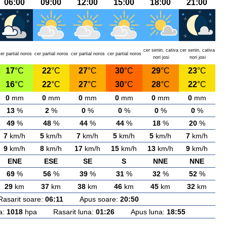
06:00
09:00
12:00
15:00
18:00
21:00
cer senin, cativa
cer senin, cativa
er partial noros
cer partial noros
cer partial noros
cer partial noros
nori josi
nori josi
17
°C
22
°C
27
°C
30
°C
29
°C
23
°C
16
°C
22
°C
27
°C
30
°C
28
°C
22
°C
0
mm
0
mm
0
mm
0
mm
0
mm
0
mm
13
%
2
%
0
%
0
%
0
%
0
%
49
%
48
%
44
%
44
%
18
%
20
%
7
km/h
5
km/h
7
km/h
5
km/h
5
km/h
7
km/h
9
km/h
8
km/h
17
km/h
15
km/h
13
km/h
9
km/h
ENE
ESE
SE
S
NNE
NNE
69
%
56
%
39
%
31
%
32
%
52
%
29
km
37
km
38
km
46
km
45
km
32
km
rit soare:
06:11
Apus soare:
20:50
a:
1018
hpa Rasarit luna:
01:26
Apus luna:
18:55