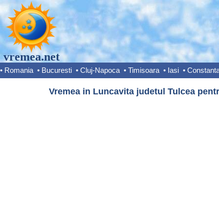
vremea.net
•
Romania
•
Bucuresti
•
Cluj-Napoca
•
Timisoara
•
Iasi
•
Constant
Vremea in Luncavita judetul Tulcea pentr