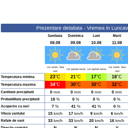
Prezentare detaliata - Vremea in Luncavit
Sambata
Duminica
Luni
Marti
08.08
09.08
10.08
11.08
cer senin, fara
cer senin, fara
cer partial noros
cer partial noros
nori
nori
23
°C
21
°C
17
°C
18
°C
Temperatura minima
34
°C
30
°C
30
°C
32
°C
Temperatura maxima
0
mm
0
mm
0
mm
0
mm
Cantitate precipitatii
18
%
0
%
0
%
0
%
Probabilitate precipitatii
7
%
41
%
41
%
0
%
Acoperire cu nori
15
km/h
17
km/h
9
km/h
6
km/h
Viteza vantului
33
km/h
33
km/h
20
km/h
16
km/h
Rafale de vant
N
N
N
V
Directia vantului