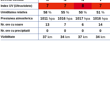
7
7
8
7
Index UV (Ultraviolete)
58
%
55
%
50
%
51
%
Umiditatea relativa
1011
hpa
1016
hpa
1017
hpa
1016
hpa
Presiunea atmosferica
13
7
6
14
Nr. ore cu soare
0
0
0
0
Nr. ore cu precipitatii
37
km
34
km
37
km
34
km
Vizibilitate