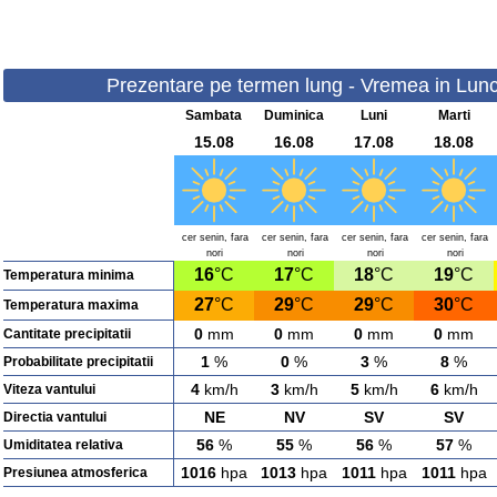
Prezentare pe termen lung - Vremea in Lunca
Sambata
Duminica
Luni
Marti
15.08
16.08
17.08
18.08
cer senin, fara
cer senin, fara
cer senin, fara
cer senin, fara
nori
nori
nori
nori
16
°C
17
°C
18
°C
19
°C
Temperatura minima
27
°C
29
°C
29
°C
30
°C
Temperatura maxima
0
mm
0
mm
0
mm
0
mm
Cantitate precipitatii
1
%
0
%
3
%
8
%
Probabilitate precipitatii
4
km/h
3
km/h
5
km/h
6
km/h
Viteza vantului
NE
NV
SV
SV
Directia vantului
56
%
55
%
56
%
57
%
Umiditatea relativa
1016
hpa
1013
hpa
1011
hpa
1011
hpa
Presiunea atmosferica