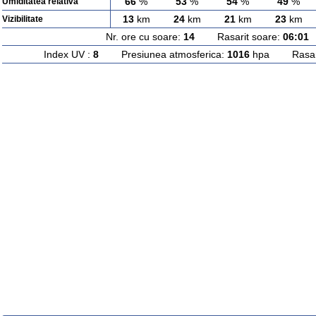
66
%
53
%
54
%
49
%
Umiditatea relativa
13
km
24
km
21
km
23
km
Vizibilitate
Nr. ore cu soare:
14
Rasarit soare:
06:01
A
Index UV :
8
Presiunea atmosferica:
1016
hpa Rasarit