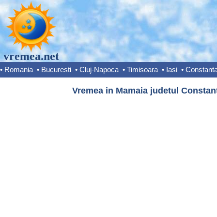
vremea.net
•
Romania
•
Bucuresti
•
Cluj-Napoca
•
Timisoara
•
Iasi
•
Constant
Vremea in Mamaia judetul Constant