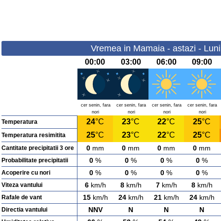
Vremea in Mamaia - astazi - Luni
00:00
03:00
06:00
09:00
cer senin, fara
cer senin, fara
cer senin, fara
cer senin, fara
nori
nori
nori
nori
24
°C
23
°C
22
°C
25
°C
Temperatura
25
°C
23
°C
22
°C
25
°C
Temperatura resimitita
0
mm
0
mm
0
mm
0
mm
Cantitate precipitatii 3 ore
0
%
0
%
0
%
0
%
Probabilitate precipitatii
0
%
0
%
0
%
0
%
Acoperire cu nori
6
km/h
8
km/h
7
km/h
8
km/h
Viteza vantului
15
km/h
24
km/h
21
km/h
24
km/h
Rafale de vant
NNV
N
N
N
Directia vantului