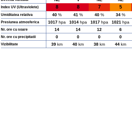
8
8
7
5
Index UV (Ultraviolete)
40
%
41
%
40
%
34
%
Umiditatea relativa
1017
hpa
1014
hpa
1017
hpa
1021
hpa
Presiunea atmosferica
14
14
12
6
Nr. ore cu soare
0
0
0
0
Nr. ore cu precipitatii
39
km
40
km
38
km
44
km
Vizibilitate