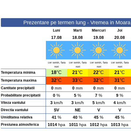
Prezentare pe termen lung - Vremea in Moara V
Luni
Marti
Miercuri
Joi
17.08
18.08
19.08
20.08
cer senin, fara
cer senin, fara
cer senin, fara
cer senin, fara
nori
nori
nori
nori
18
°C
21
°C
22
°C
21
°C
Temperatura minima
32
°C
33
°C
32
°C
31
°C
Temperatura maxima
0
mm
0
mm
0
mm
0
mm
Cantitate precipitatii
0
%
5
%
7
%
9
%
Probabilitate precipitatii
3
km/h
3
km/h
5
km/h
4
km/h
Viteza vantului
SV
NE
V
V
Directia vantului
41
%
40
%
45
%
45
%
Umiditatea relativa
1014
hpa
1011
hpa
1012
hpa
1013
hpa
Presiunea atmosferica