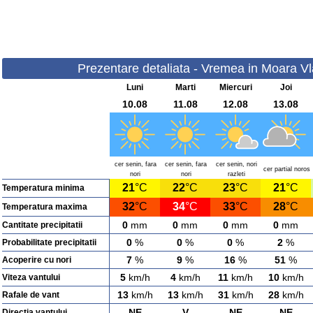
Prezentare detaliata - Vremea in Moara Vlas
Luni
Marti
Miercuri
Joi
10.08
11.08
12.08
13.08
cer senin, fara
cer senin, fara
cer senin, nori
cer partial noros
nori
nori
razleti
21
°C
22
°C
23
°C
21
°C
Temperatura minima
32
°C
34
°C
33
°C
28
°C
Temperatura maxima
0
mm
0
mm
0
mm
0
mm
Cantitate precipitatii
0
%
0
%
0
%
2
%
Probabilitate precipitatii
7
%
9
%
16
%
51
%
Acoperire cu nori
5
km/h
4
km/h
11
km/h
10
km/h
Viteza vantului
13
km/h
13
km/h
31
km/h
28
km/h
Rafale de vant
NE
V
NE
NE
Directia vantului