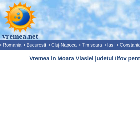
vremea.net
•
Romania
•
Bucuresti
•
Cluj-Napoca
•
Timisoara
•
Iasi
•
Constant
Vremea in Moara Vlasiei judetul Ilfov pent