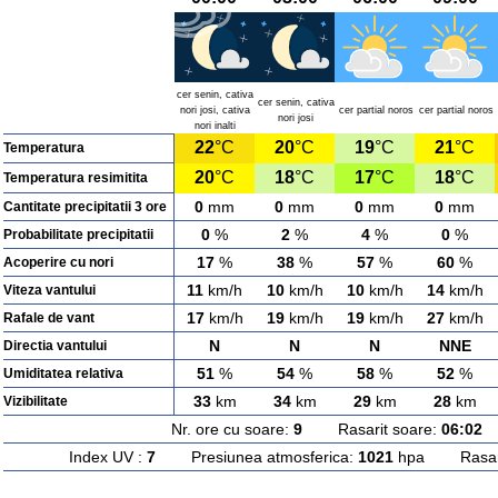
cer senin, cativa
cer senin, cativa
nori josi, cativa
cer partial noros
cer partial noros
nori josi
nori inalti
22
°C
20
°C
19
°C
21
°C
Temperatura
20
°C
18
°C
17
°C
18
°C
Temperatura resimitita
0
mm
0
mm
0
mm
0
mm
Cantitate precipitatii 3 ore
0
%
2
%
4
%
0
%
Probabilitate precipitatii
17
%
38
%
57
%
60
%
Acoperire cu nori
11
km/h
10
km/h
10
km/h
14
km/h
Viteza vantului
17
km/h
19
km/h
19
km/h
27
km/h
Rafale de vant
N
N
N
NNE
Directia vantului
51
%
54
%
58
%
52
%
Umiditatea relativa
33
km
34
km
29
km
28
km
Vizibilitate
Nr. ore cu soare:
9
Rasarit soare:
06:02
A
Index UV :
7
Presiunea atmosferica:
1021
hpa Rasarit