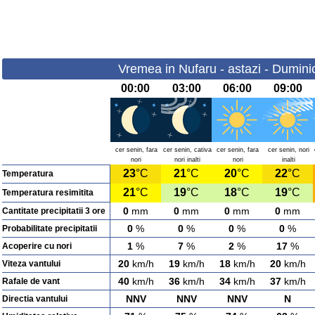
Vremea in Nufaru - astazi - Dumini
00:00
03:00
06:00
09:00
cer senin, fara
cer senin, cativa
cer senin, fara
cer senin, nori
nori
nori inalti
nori
inalti
23
°C
21
°C
20
°C
22
°C
Temperatura
21
°C
19
°C
18
°C
19
°C
Temperatura resimitita
0
mm
0
mm
0
mm
0
mm
Cantitate precipitatii 3 ore
0
%
0
%
0
%
0
%
Probabilitate precipitatii
1
%
7
%
2
%
17
%
Acoperire cu nori
20
km/h
19
km/h
18
km/h
20
km/h
Viteza vantului
40
km/h
36
km/h
34
km/h
37
km/h
Rafale de vant
NNV
NNV
NNV
N
Directia vantului