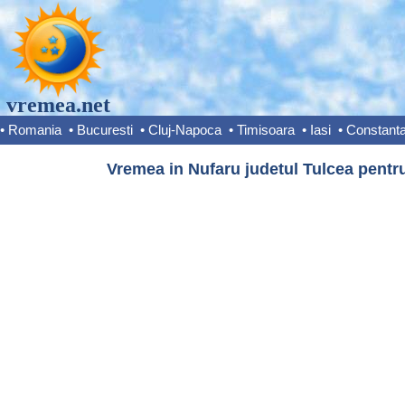
vremea.net
•
Romania
•
Bucuresti
•
Cluj-Napoca
•
Timisoara
•
Iasi
•
Constant
Vremea in Nufaru judetul Tulcea pentru