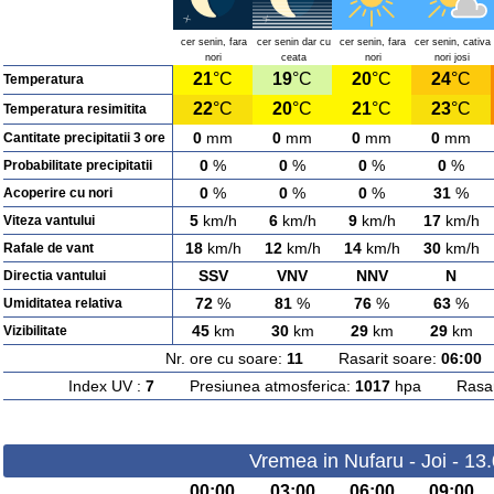
cer senin, fara
cer senin dar cu
cer senin, fara
cer senin, cativa
nori
ceata
nori
nori josi
21
°C
19
°C
20
°C
24
°C
Temperatura
22
°C
20
°C
21
°C
23
°C
Temperatura resimitita
0
mm
0
mm
0
mm
0
mm
Cantitate precipitatii 3 ore
0
%
0
%
0
%
0
%
Probabilitate precipitatii
0
%
0
%
0
%
31
%
Acoperire cu nori
5
km/h
6
km/h
9
km/h
17
km/h
Viteza vantului
18
km/h
12
km/h
14
km/h
30
km/h
Rafale de vant
SSV
VNV
NNV
N
Directia vantului
72
%
81
%
76
%
63
%
Umiditatea relativa
45
km
30
km
29
km
29
km
Vizibilitate
Nr. ore cu soare:
11
Rasarit soare:
06:00
A
Index UV :
7
Presiunea atmosferica:
1017
hpa Rasarit
Vremea in Nufaru - Joi - 13
00:00
03:00
06:00
09:00