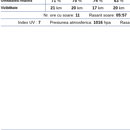
71
%
75
%
74
%
63
%
Umiditatea relativa
21
km
20
km
17
km
20
km
Vizibilitate
Nr. ore cu soare:
11
Rasarit soare:
05:57
A
Index UV :
7
Presiunea atmosferica:
1016
hpa Rasarit