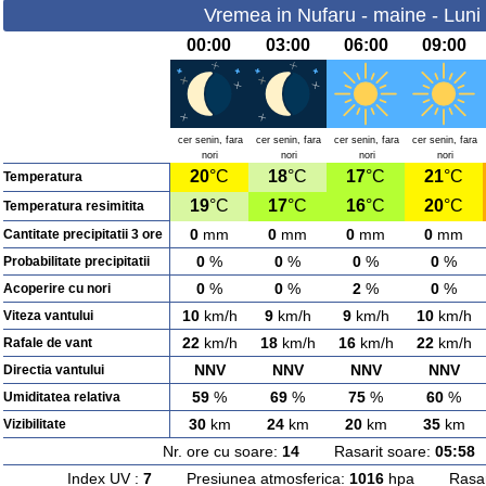
Vremea in Nufaru - maine - Luni
00:00
03:00
06:00
09:00
cer senin, fara
cer senin, fara
cer senin, fara
cer senin, fara
nori
nori
nori
nori
20
°C
18
°C
17
°C
21
°C
Temperatura
19
°C
17
°C
16
°C
20
°C
Temperatura resimitita
0
mm
0
mm
0
mm
0
mm
Cantitate precipitatii 3 ore
0
%
0
%
0
%
0
%
Probabilitate precipitatii
0
%
0
%
2
%
0
%
Acoperire cu nori
10
km/h
9
km/h
9
km/h
10
km/h
Viteza vantului
22
km/h
18
km/h
16
km/h
22
km/h
Rafale de vant
NNV
NNV
NNV
NNV
Directia vantului
59
%
69
%
75
%
60
%
Umiditatea relativa
30
km
24
km
20
km
35
km
Vizibilitate
Nr. ore cu soare:
14
Rasarit soare:
05:58
A
Index UV :
7
Presiunea atmosferica:
1016
hpa Rasarit