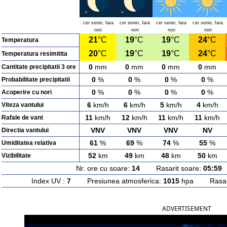
cer senin, fara
cer senin, fara
cer senin, fara
cer senin, fara
nori
nori
nori
nori
21
°C
19
°C
19
°C
24
°C
Temperatura
20
°C
19
°C
19
°C
24
°C
Temperatura resimitita
0
mm
0
mm
0
mm
0
mm
Cantitate precipitatii 3 ore
0
%
0
%
0
%
0
%
Probabilitate precipitatii
0
%
0
%
0
%
0
%
Acoperire cu nori
6
km/h
6
km/h
5
km/h
4
km/h
Viteza vantului
11
km/h
12
km/h
11
km/h
11
km/h
Rafale de vant
VNV
VNV
VNV
NV
Directia vantului
61
%
69
%
74
%
55
%
Umiditatea relativa
52
km
49
km
48
km
50
km
Vizibilitate
Nr. ore cu soare:
14
Rasarit soare:
05:59
A
Index UV :
7
Presiunea atmosferica:
1015
hpa Rasarit
ADVERTISEMENT