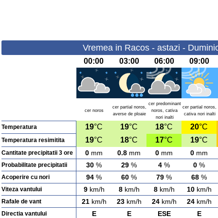
Vremea in Racos - astazi - Dumini
00:00
03:00
06:00
09:00
cer predominant
cer partial noros,
cer partial noros,
cer noros
noros, cativa
averse de ploaie
cativa nori inalti
nori inalti
19
°C
19
°C
18
°C
20
°C
Temperatura
19
°C
18
°C
17
°C
19
°C
Temperatura resimitita
0
mm
0.8
mm
0
mm
0
mm
Cantitate precipitatii 3 ore
30
%
29
%
4
%
0
%
Probabilitate precipitatii
94
%
60
%
79
%
68
%
Acoperire cu nori
9
km/h
8
km/h
8
km/h
10
km/h
Viteza vantului
21
km/h
23
km/h
24
km/h
24
km/h
Rafale de vant
E
E
ESE
E
Directia vantului