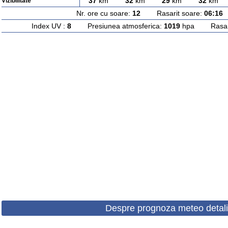
37
km
32
km
29
km
32
km
Vizibilitate
Nr. ore cu soare:
12
Rasarit soare:
06:16
A
Index UV :
8
Presiunea atmosferica:
1019
hpa Rasarit
Despre prognoza meteo detali