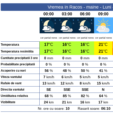
Vremea in Racos - maine - Luni 
00:00
03:00
06:00
09:00
cer partial noros
cer partial noros
cer partial noros
cer partial noros
17
°C
16
°C
16
°C
21
°C
Temperatura
17
°C
16
°C
16
°C
21
°C
Temperatura resimitita
0
mm
0
mm
0
mm
0
mm
Cantitate precipitatii 3 ore
0
%
0
%
0
%
0
%
Probabilitate precipitatii
56
%
48
%
50
%
41
%
Acoperire cu nori
7
km/h
6
km/h
5
km/h
5
km/h
Viteza vantului
13
km/h
12
km/h
8
km/h
15
km/h
Rafale de vant
SE
SSE
SSE
N
Directia vantului
68
%
85
%
82
%
64
%
Umiditatea relativa
24
km
21
km
16
km
17
km
Vizibilitate
Nr. ore cu soare:
10
Rasarit soare:
06:10
A