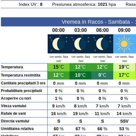
Index UV :
8
Presiunea atmosferica:
1021
hpa Rasarit
Vremea in Racos - Sambata - 
00:00
03:00
06:00
09:00
cer senin, fara
cer senin, fara
cer senin, fara
cer senin, fara
nori
nori
nori
nori
15
°C
12
°C
12
°C
19
°C
Temperatura
12
°C
10
°C
9
°C
17
°C
Temperatura resimitita
0
mm
0
mm
0
mm
0
mm
Cantitate precipitatii 3 ore
0
%
0
%
0
%
0
%
Probabilitate precipitatii
1
%
0
%
0
%
0
%
Acoperire cu nori
9
km/h
8
km/h
7
km/h
7
km/h
Viteza vantului
16
km/h
19
km/h
11
km/h
14
km/h
Rafale de vant
S
S
S
SSV
Directia vantului
60
%
67
%
66
%
53
%
Umiditatea relativa