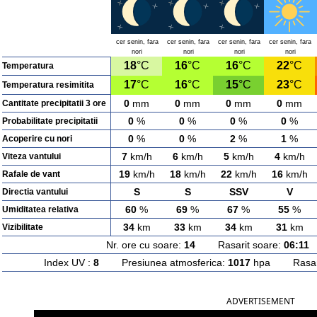
cer senin, fara
cer senin, fara
cer senin, fara
cer senin, fara
nori
nori
nori
nori
18
°C
16
°C
16
°C
22
°C
Temperatura
17
°C
16
°C
15
°C
23
°C
Temperatura resimitita
0
mm
0
mm
0
mm
0
mm
Cantitate precipitatii 3 ore
0
%
0
%
0
%
0
%
Probabilitate precipitatii
0
%
0
%
2
%
1
%
Acoperire cu nori
7
km/h
6
km/h
5
km/h
4
km/h
Viteza vantului
19
km/h
18
km/h
22
km/h
16
km/h
Rafale de vant
S
S
SSV
V
Directia vantului
60
%
69
%
67
%
55
%
Umiditatea relativa
34
km
33
km
34
km
31
km
Vizibilitate
Nr. ore cu soare:
14
Rasarit soare:
06:11
A
Index UV :
8
Presiunea atmosferica:
1017
hpa Rasarit
ADVERTISEMENT