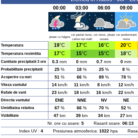
00:00
03:00
06:00
09:00
cer partial noros,
cer noros, ploaie
cer predominant
ploaie cu fulgere
cativa nori inalti
usoara
noros
19
°C
17
°C
16
°C
20
°C
Temperatura
17
°C
15
°C
15
°C
18
°C
Temperatura resimitita
0.3
mm
0
mm
0.7
mm
0
mm
Cantitate precipitatii 3 ore
25
%
18
%
25
%
8
%
Probabilitate precipitatii
51
%
66
%
89
%
78
%
Acoperire cu nori
14
km/h
11
km/h
8
km/h
12
km/h
Viteza vantului
23
km/h
18
km/h
16
km/h
22
km/h
Rafale de vant
ENE
NNE
NV
NE
Directia vantului
67
%
66
%
70
%
52
%
Umiditatea relativa
47
km
39
km
34
km
27
km
Vizibilitate
Nr. ore cu soare:
5
Rasarit soare:
06:13
A
Index UV :
4
Presiunea atmosferica:
1022
hpa Rasarit