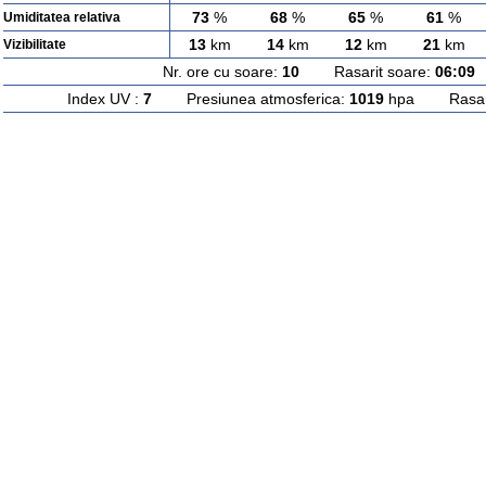
73
%
68
%
65
%
61
%
Umiditatea relativa
13
km
14
km
12
km
21
km
Vizibilitate
Nr. ore cu soare:
10
Rasarit soare:
06:09
A
Index UV :
7
Presiunea atmosferica:
1019
hpa Rasarit