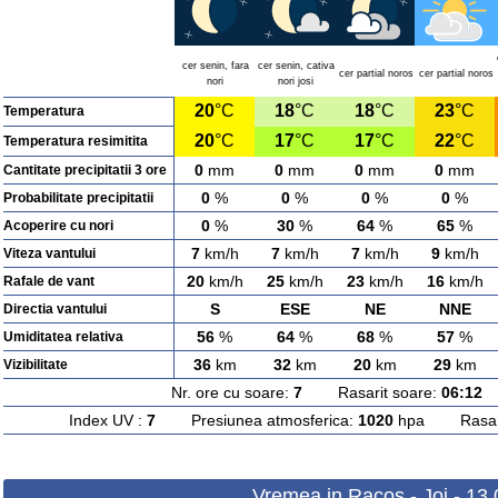
cer senin, fara
cer senin, cativa
cer partial noros
cer partial noros
nori
nori josi
20
°C
18
°C
18
°C
23
°C
Temperatura
20
°C
17
°C
17
°C
22
°C
Temperatura resimitita
0
mm
0
mm
0
mm
0
mm
Cantitate precipitatii 3 ore
0
%
0
%
0
%
0
%
Probabilitate precipitatii
0
%
30
%
64
%
65
%
Acoperire cu nori
7
km/h
7
km/h
7
km/h
9
km/h
Viteza vantului
20
km/h
25
km/h
23
km/h
16
km/h
Rafale de vant
S
ESE
NE
NNE
Directia vantului
56
%
64
%
68
%
57
%
Umiditatea relativa
36
km
32
km
20
km
29
km
Vizibilitate
Nr. ore cu soare:
7
Rasarit soare:
06:12
A
Index UV :
7
Presiunea atmosferica:
1020
hpa Rasarit
Vremea in Racos - Joi - 13