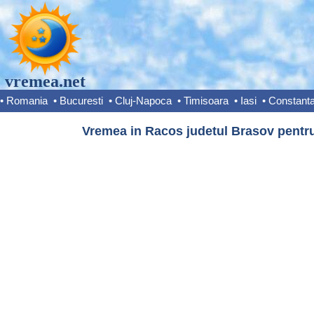
vremea.net
•
Romania
•
Bucuresti
•
Cluj-Napoca
•
Timisoara
•
Iasi
•
Constant
Vremea in Racos judetul Brasov pentru