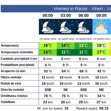
Vremea in Racos - Vineri - 1
00:00
03:00
06:00
09:00
cer partial noros
cer partial noros
cer partial noros
cer partial noros
16
°C
14
°C
13
°C
19
°C
Temperatura
14
°C
11
°C
11
°C
17
°C
Temperatura resimitita
0
mm
0
mm
0
mm
0
mm
Cantitate precipitatii 3 ore
0
%
0
%
0
%
0
%
Probabilitate precipitatii
53
%
64
%
69
%
42
%
Acoperire cu nori
11
km/h
10
km/h
8
km/h
10
km/h
Viteza vantului
18
km/h
18
km/h
13
km/h
16
km/h
Rafale de vant
SSE
SE
SSE
NE
Directia vantului
78
%
75
%
72
%
54
%
Umiditatea relativa
23
km
28
km
29
km
27
km
Vizibilitate
Nr. ore cu soare:
10
Rasarit soare:
06:15
A