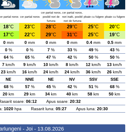
cer partial noros,
cer partial noros,
er partial noros
cer partial noros
posibil nori de
nori inalti, posibil
ploaie cu fulgere
ploaie cu fulgere
furtuna
nori de furtuna
18
°C
23
°C
28
°C
29
°C
25
°C
20
°C
17
°C
22
°C
29
°C
31
°C
25
°C
19
°C
0
mm
0
mm
0
mm
0
mm
0.4
mm
0.5
mm
0
%
0
%
7
%
33
%
49
%
43
%
64
%
65
%
47
%
42
%
50
%
50
%
7
km/h
9
km/h
10
km/h
8
km/h
12
km/h
13
km/h
23
km/h
16
km/h
24
km/h
24
km/h
36
km/h
26
km/h
NE
NNE
NE
NV
SSV
SSE
68
%
57
%
45
%
42
%
51
%
68
%
20
km
29
km
34
km
40
km
58
km
50
km
rit soare:
06:12
Apus soare:
20:32
a:
1020
hpa Rasarit luna:
05:27
Apus luna:
20:30
rlungeni - Joi - 13.08.2026