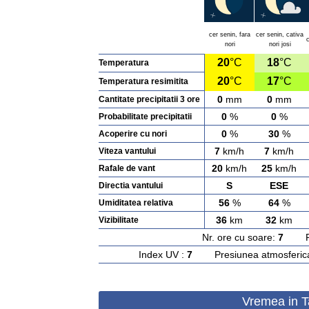
cer senin, fara
cer senin, cativa
c
nori
nori josi
20
°C
18
°C
Temperatura
20
°C
17
°C
Temperatura resimitita
0
mm
0
mm
Cantitate precipitatii 3 ore
0
%
0
%
Probabilitate precipitatii
0
%
30
%
Acoperire cu nori
7
km/h
7
km/h
Viteza vantului
20
km/h
25
km/h
Rafale de vant
S
ESE
Directia vantului
56
%
64
%
Umiditatea relativa
36
km
32
km
Vizibilitate
Nr. ore cu soare:
7
Rasa
Index UV :
7
Presiunea atmosferic
Vremea in Ta