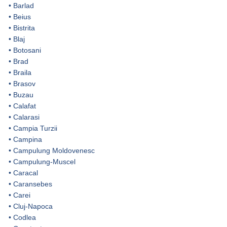
•
Barlad
•
Beius
•
Bistrita
•
Blaj
•
Botosani
•
Brad
•
Braila
•
Brasov
•
Buzau
•
Calafat
•
Calarasi
•
Campia Turzii
•
Campina
•
Campulung Moldovenesc
•
Campulung-Muscel
•
Caracal
•
Caransebes
•
Carei
•
Cluj-Napoca
•
Codlea