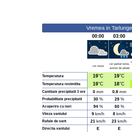
Vremea in Tarlungen
00:00
03:00
cer partial noros,
cer noros
averse de ploaie
19
°C
19
°C
Temperatura
19
°C
18
°C
Temperatura resimitita
0
mm
0.8
mm
Cantitate precipitatii 3 ore
30
%
29
%
Probabilitate precipitatii
94
%
60
%
Acoperire cu nori
9
km/h
8
km/h
Viteza vantului
21
km/h
23
km/h
Rafale de vant
E
E
Directia vantului