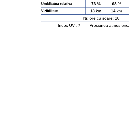
73
%
68
%
Umiditatea relativa
13
km
14
km
Vizibilitate
Nr. ore cu soare:
10
Ras
Index UV :
7
Presiunea atmosferic