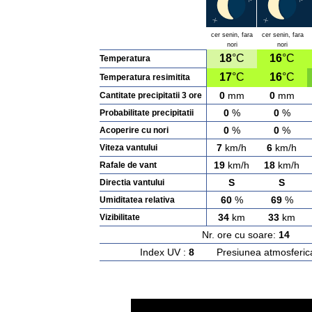
cer senin, fara
cer senin, fara
nori
nori
18
°C
16
°C
Temperatura
17
°C
16
°C
Temperatura resimitita
0
mm
0
mm
Cantitate precipitatii 3 ore
0
%
0
%
Probabilitate precipitatii
0
%
0
%
Acoperire cu nori
7
km/h
6
km/h
Viteza vantului
19
km/h
18
km/h
Rafale de vant
S
S
Directia vantului
60
%
69
%
Umiditatea relativa
34
km
33
km
Vizibilitate
Nr. ore cu soare:
14
Ras
Index UV :
8
Presiunea atmosferic