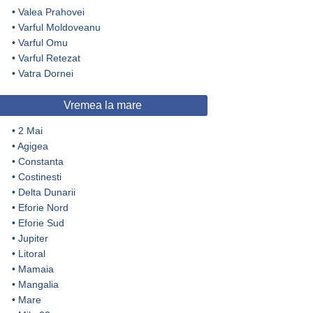
•
Valea Prahovei
•
Varful Moldoveanu
•
Varful Omu
•
Varful Retezat
•
Vatra Dornei
Vremea la mare
•
2 Mai
•
Agigea
•
Constanta
•
Costinesti
•
Delta Dunarii
•
Eforie Nord
•
Eforie Sud
•
Jupiter
•
Litoral
•
Mamaia
•
Mangalia
•
Mare