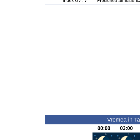
Index UV :
7
Presiunea atmosferic
Vremea in Tar
00:00
03:00