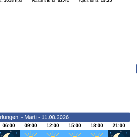
a:
1018
hpa Rasarit luna:
02:41
Apus luna:
19:25
lungeni - Marti - 11.08.2026
06:00
09:00
12:00
15:00
18:00
21:00