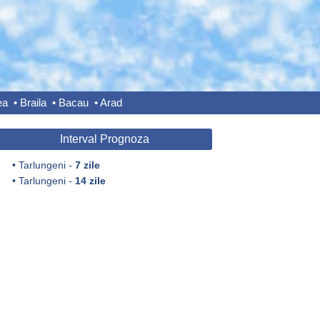
ea
•
Braila
•
Bacau
•
Arad
Interval Prognoza
•
Tarlungeni -
7 zile
•
Tarlungeni -
14 zile