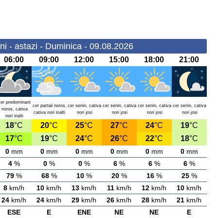
i - astazi - Duminica - 09.08.2026
06:00
09:00
12:00
15:00
18:00
21:00
cer predominant
cer partial noros,
cer senin, cativa
cer senin, cativa
cer senin, cativa
cer senin, cativa
noros, cativa
cativa nori inalti
nori josi
nori josi
nori josi
nori josi
nori inalti
18
°C
20
°C
25
°C
27
°C
24
°C
19
°C
17
°C
19
°C
24
°C
26
°C
22
°C
18
°C
0
mm
0
mm
0
mm
0
mm
0
mm
0
mm
4
%
0
%
0
%
6
%
6
%
6
%
79
%
68
%
10
%
20
%
16
%
25
%
8
km/h
10
km/h
13
km/h
11
km/h
12
km/h
10
km/h
24
km/h
24
km/h
29
km/h
26
km/h
28
km/h
21
km/h
ESE
E
ENE
NE
NE
E