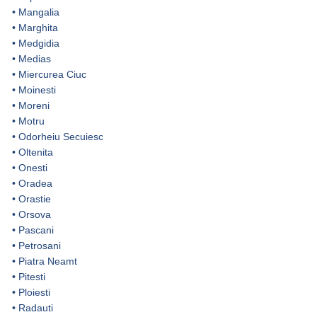
•
Mangalia
•
Marghita
•
Medgidia
•
Medias
•
Miercurea Ciuc
•
Moinesti
•
Moreni
•
Motru
•
Odorheiu Secuiesc
•
Oltenita
•
Onesti
•
Oradea
•
Orastie
•
Orsova
•
Pascani
•
Petrosani
•
Piatra Neamt
•
Pitesti
•
Ploiesti
•
Radauti