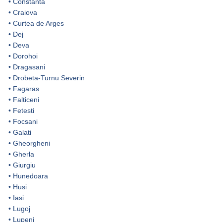
•
Constanta
•
Craiova
•
Curtea de Arges
•
Dej
•
Deva
•
Dorohoi
•
Dragasani
•
Drobeta-Turnu Severin
•
Fagaras
•
Falticeni
•
Fetesti
•
Focsani
•
Galati
•
Gheorgheni
•
Gherla
•
Giurgiu
•
Hunedoara
•
Husi
•
Iasi
•
Lugoj
•
Lupeni