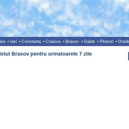
ara
•
Iasi
•
Constanta
•
Craiova
•
Brasov
•
Galati
•
Ploiesti
•
Orad
etul Brasov pentru urmatoarele 7 zile