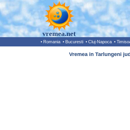
vremea.net
•
Romania
•
Bucuresti
•
Cluj-Napoca
•
Timiso
Vremea in Tarlungeni jud