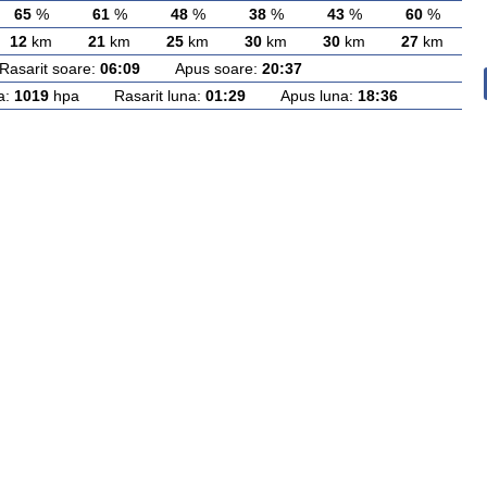
65
%
61
%
48
%
38
%
43
%
60
%
12
km
21
km
25
km
30
km
30
km
27
km
arit soare:
06:09
Apus soare:
20:37
a:
1019
hpa Rasarit luna:
01:29
Apus luna:
18:36