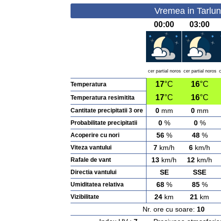
Vremea in Tarlun
00:00
03:00
cer partial noros
cer partial noros
c
17
°C
16
°C
Temperatura
17
°C
16
°C
Temperatura resimitita
0
mm
0
mm
Cantitate precipitatii 3 ore
0
%
0
%
Probabilitate precipitatii
56
%
48
%
Acoperire cu nori
7
km/h
6
km/h
Viteza vantului
13
km/h
12
km/h
Rafale de vant
SE
SSE
Directia vantului
68
%
85
%
Umiditatea relativa
24
km
21
km
Vizibilitate
Nr. ore cu soare:
10
Ras