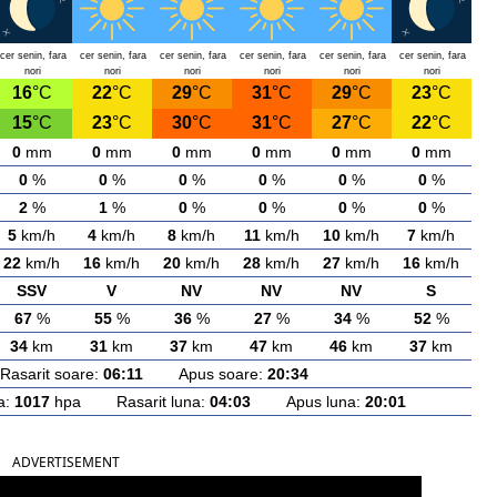
cer senin, fara
cer senin, fara
cer senin, fara
cer senin, fara
cer senin, fara
cer senin, fara
nori
nori
nori
nori
nori
nori
16
°C
22
°C
29
°C
31
°C
29
°C
23
°C
15
°C
23
°C
30
°C
31
°C
27
°C
22
°C
0
mm
0
mm
0
mm
0
mm
0
mm
0
mm
0
%
0
%
0
%
0
%
0
%
0
%
2
%
1
%
0
%
0
%
0
%
0
%
5
km/h
4
km/h
8
km/h
11
km/h
10
km/h
7
km/h
22
km/h
16
km/h
20
km/h
28
km/h
27
km/h
16
km/h
SSV
V
NV
NV
NV
S
67
%
55
%
36
%
27
%
34
%
52
%
34
km
31
km
37
km
47
km
46
km
37
km
arit soare:
06:11
Apus soare:
20:34
a:
1017
hpa Rasarit luna:
04:03
Apus luna:
20:01
ADVERTISEMENT