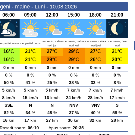
geni - maine - Luni - 10.08.2026
06:00
09:00
12:00
15:00
18:00
21:00
cer senin, cativa
cer senin, cativa
cer senin, cativa
cer senin, fara
er partial noros
cer partial noros
nori josi
nori josi
nori josi
nori
16
°C
21
°C
27
°C
29
°C
27
°C
21
°C
16
°C
21
°C
29
°C
29
°C
26
°C
20
°C
0
mm
0
mm
0
mm
0
mm
0
mm
0
mm
0
%
0
%
0
%
0
%
0
%
0
%
50
%
41
%
25
%
38
%
33
%
8
%
5
km/h
5
km/h
5
km/h
7
km/h
7
km/h
7
km/h
8
km/h
15
km/h
16
km/h
24
km/h
28
km/h
17
km/h
SSE
N
N
NNV
VNV
S
82
%
64
%
48
%
37
%
40
%
58
%
16
km
17
km
27
km
30
km
32
km
28
km
arit soare:
06:10
Apus soare:
20:35