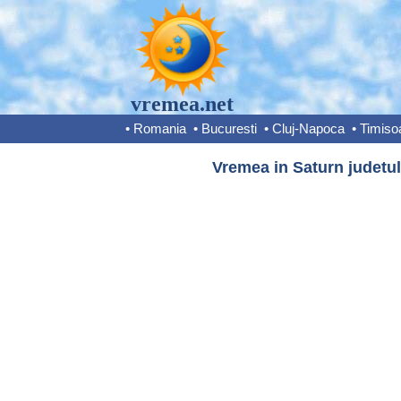
vremea.net
•
Romania
•
Bucuresti
•
Cluj-Napoca
•
Timiso
Vremea in Saturn judetul