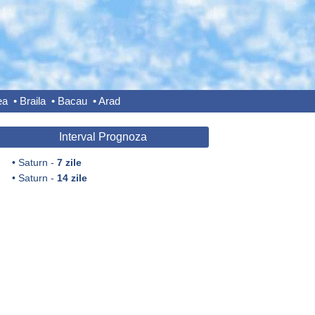
ea
•
Braila
•
Bacau
•
Arad
Interval Prognoza
•
Saturn -
7 zile
•
Saturn -
14 zile