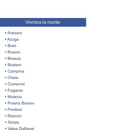
Vremea la munte
•
Arieseni
•
Azuga
•
Bran
•
Brasov
•
Breaza
•
Busteni
•
Campina
•
Cheia
•
Comarnic
•
Fagaras
•
Moieciu
•
Poiana Brasov
•
Predeal
•
Rasnov
•
Sinaia
•
Valea Doftanei