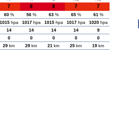
7
8
8
7
7
60
%
56
%
63
%
65
%
61
%
1015
hpa
1017
hpa
1015
hpa
1017
hpa
1020
hpa
14
14
14
14
9
0
0
0
0
0
29
km
29
km
21
km
25
km
19
km