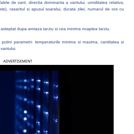
lele de vant, directia dominanta a vantului, umiditatea relativa,
te), rasaritul si apusul soarelui, durata zilei, numarul de ore cu
steptat dupa-amiaza tarziu si cea minima noaptea tarziu.
 putini parametri: temperaturile minima si maxima, cantitatea si
 vantului.
ADVERTISEMENT