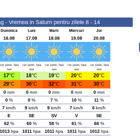
 - Vremea in Saturn pentru zilele 8 - 14
Duminica
Luni
Marti
Miercuri
Joi
16.08
17.08
18.08
19.08
20.08
cer senin, fara
cer senin, fara
cer senin, fara
cer senin, fara
cer senin, fara
nori
nori
nori
nori
nori
17
°C
18
°C
19
°C
20
°C
20
°C
29
°C
30
°C
32
°C
31
°C
30
°C
0
mm
0
mm
0
mm
0
mm
0
mm
0
%
0
%
7
%
10
%
11
%
7
km/h
9
km/h
9
km/h
7
km/h
6
km/h
E
SE
SV
V
SE
62
%
60
%
58
%
61
%
66
%
1013
hpa
1011
hpa
1011
hpa
1011
hpa
1012
hpa