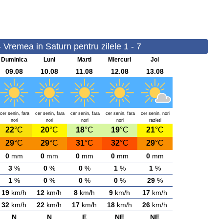
- Vremea in Saturn pentru zilele 1 - 7
Duminica
Luni
Marti
Miercuri
Joi
09.08
10.08
11.08
12.08
13.08
cer senin, fara
cer senin, fara
cer senin, fara
cer senin, fara
cer senin, nori
nori
nori
nori
nori
razleti
22
°C
20
°C
18
°C
19
°C
21
°C
29
°C
29
°C
31
°C
32
°C
29
°C
0
mm
0
mm
0
mm
0
mm
0
mm
3
%
0
%
0
%
1
%
1
%
1
%
0
%
0
%
0
%
29
%
19
km/h
12
km/h
8
km/h
9
km/h
17
km/h
32
km/h
22
km/h
17
km/h
18
km/h
26
km/h
N
N
E
NE
NE