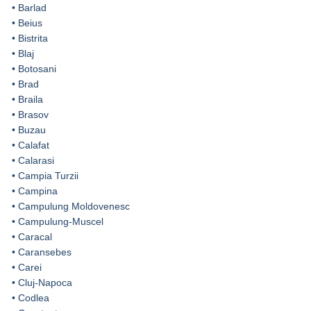
•
Barlad
•
Beius
•
Bistrita
•
Blaj
•
Botosani
•
Brad
•
Braila
•
Brasov
•
Buzau
•
Calafat
•
Calarasi
•
Campia Turzii
•
Campina
•
Campulung Moldovenesc
•
Campulung-Muscel
•
Caracal
•
Caransebes
•
Carei
•
Cluj-Napoca
•
Codlea