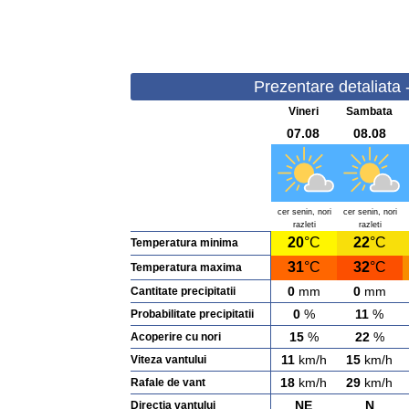
Prezentare detaliata 
Vineri
Sambata
07.08
08.08
cer senin, nori
cer senin, nori
razleti
razleti
20
°C
22
°C
Temperatura minima
31
°C
32
°C
Temperatura maxima
0
mm
0
mm
Cantitate precipitatii
0
%
11
%
Probabilitate precipitatii
15
%
22
%
Acoperire cu nori
11
km/h
15
km/h
Viteza vantului
18
km/h
29
km/h
Rafale de vant
NE
N
Directia vantului