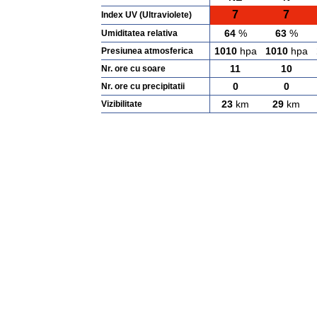
7
7
Index UV (Ultraviolete)
64
%
63
%
Umiditatea relativa
1010
hpa
1010
hpa
Presiunea atmosferica
11
10
Nr. ore cu soare
0
0
Nr. ore cu precipitatii
23
km
29
km
Vizibilitate