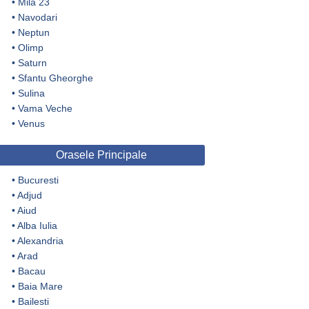
•
Mila 23
•
Navodari
•
Neptun
•
Olimp
•
Saturn
•
Sfantu Gheorghe
•
Sulina
•
Vama Veche
•
Venus
Orasele Principale
•
Bucuresti
•
Adjud
•
Aiud
•
Alba Iulia
•
Alexandria
•
Arad
•
Bacau
•
Baia Mare
•
Bailesti