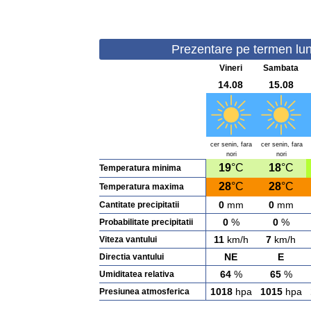
Prezentare pe termen lung
Vineri
Sambata
14.08
15.08
cer senin, fara
cer senin, fara
nori
nori
19
°C
18
°C
Temperatura minima
28
°C
28
°C
Temperatura maxima
0
mm
0
mm
Cantitate precipitatii
0
%
0
%
Probabilitate precipitatii
11
km/h
7
km/h
Viteza vantului
NE
E
Directia vantului
64
%
65
%
Umiditatea relativa
1018
hpa
1015
hpa
Presiunea atmosferica