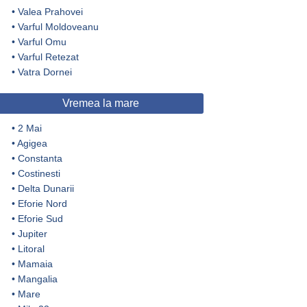
•
Valea Prahovei
•
Varful Moldoveanu
•
Varful Omu
•
Varful Retezat
•
Vatra Dornei
Vremea la mare
•
2 Mai
•
Agigea
•
Constanta
•
Costinesti
•
Delta Dunarii
•
Eforie Nord
•
Eforie Sud
•
Jupiter
•
Litoral
•
Mamaia
•
Mangalia
•
Mare