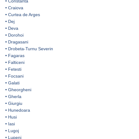
•
Constanta
•
Craiova
•
Curtea de Arges
•
Dej
•
Deva
•
Dorohoi
•
Dragasani
•
Drobeta-Turnu Severin
•
Fagaras
•
Falticeni
•
Fetesti
•
Focsani
•
Galati
•
Gheorgheni
•
Gherla
•
Giurgiu
•
Hunedoara
•
Husi
•
Iasi
•
Lugoj
•
Lupeni