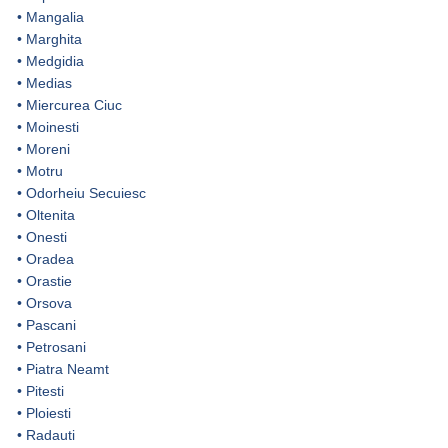
•
Mangalia
•
Marghita
•
Medgidia
•
Medias
•
Miercurea Ciuc
•
Moinesti
•
Moreni
•
Motru
•
Odorheiu Secuiesc
•
Oltenita
•
Onesti
•
Oradea
•
Orastie
•
Orsova
•
Pascani
•
Petrosani
•
Piatra Neamt
•
Pitesti
•
Ploiesti
•
Radauti