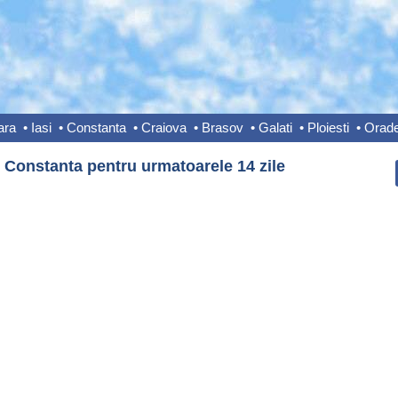
ara
•
Iasi
•
Constanta
•
Craiova
•
Brasov
•
Galati
•
Ploiesti
•
Orad
 Constanta pentru urmatoarele 14 zile