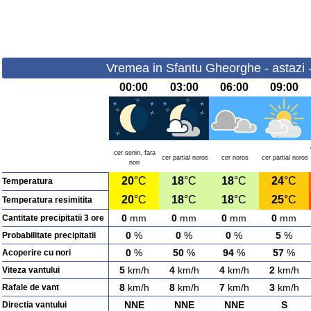
Vremea in Sfantu Gheorghe - astazi -
00:00
03:00
06:00
09:00
cer senin, fara
cer partial noros
cer noros
cer partial noros
nori
20
°C
18
°C
18
°C
24
°C
Temperatura
20
°C
18
°C
18
°C
25
°C
Temperatura resimitita
0
mm
0
mm
0
mm
0
mm
Cantitate precipitatii 3 ore
0
%
0
%
0
%
5
%
Probabilitate precipitatii
0
%
50
%
94
%
57
%
Acoperire cu nori
5
km/h
4
km/h
4
km/h
2
km/h
Viteza vantului
8
km/h
8
km/h
7
km/h
3
km/h
Rafale de vant
NNE
NNE
NNE
S
Directia vantului