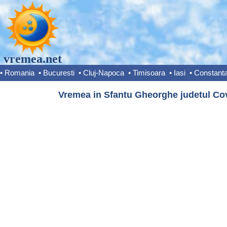
vremea.net
•
Romania
•
Bucuresti
•
Cluj-Napoca
•
Timisoara
•
Iasi
•
Constant
Vremea in Sfantu Gheorghe judetul Co