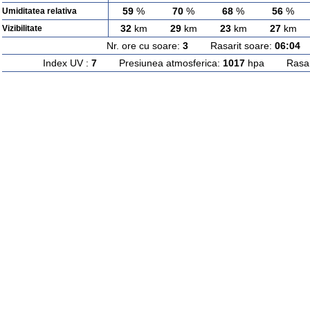
59
%
70
%
68
%
56
%
Umiditatea relativa
32
km
29
km
23
km
27
km
Vizibilitate
Nr. ore cu soare:
3
Rasarit soare:
06:04
A
Index UV :
7
Presiunea atmosferica:
1017
hpa Rasarit