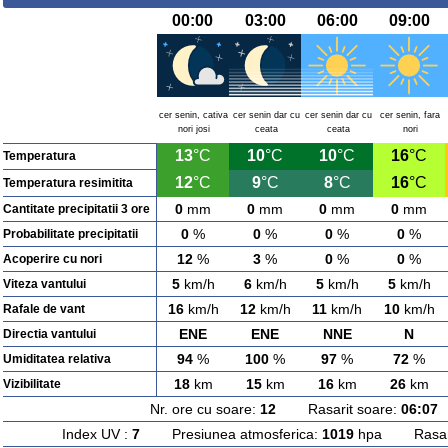
00:00
03:00
06:00
09:00
cer senin, cativa
cer senin dar cu
cer senin dar cu
cer senin, fara
nori josi
ceata
ceata
nori
13
°C
10
°C
10
°C
16
°C
Temperatura
12
°C
9
°C
8
°C
16
°C
Temperatura resimitita
0
mm
0
mm
0
mm
0
mm
Cantitate precipitatii 3 ore
0
%
0
%
0
%
0
%
Probabilitate precipitatii
12
%
3
%
0
%
0
%
Acoperire cu nori
5
km/h
6
km/h
5
km/h
5
km/h
Viteza vantului
16
km/h
12
km/h
11
km/h
10
km/h
Rafale de vant
ENE
ENE
NNE
N
Directia vantului
94
%
100
%
97
%
72
%
Umiditatea relativa
18
km
15
km
16
km
26
km
Vizibilitate
Nr. ore cu soare:
12
Rasarit soare:
06:07
A
Index UV :
7
Presiunea atmosferica:
1019
hpa Rasarit