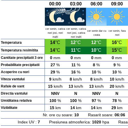
00:00
03:00
06:00
09:00
cer senin, cativa
cer senin, cativa
cer senin dar cu
cer senin, fara
nori josi, nori
nori josi, cativa
ceata
nori
inalti
nori inalti
14
°C
12
°C
12
°C
16
°C
Temperatura
14
°C
11
°C
10
°C
15
°C
Temperatura resimitita
0
mm
0
mm
0
mm
0
mm
Cantitate precipitatii 3 ore
27
%
11
%
8
%
9
%
Probabilitate precipitatii
29
%
16
%
10
%
10
%
Acoperire cu nori
9
km/h
8
km/h
8
km/h
10
km/h
Viteza vantului
15
km/h
13
km/h
13
km/h
20
km/h
Rafale de vant
NNV
N
NNV
N
Directia vantului
100
%
100
%
97
%
78
%
Umiditatea relativa
15
km
14
km
14
km
29
km
Vizibilitate
Nr. ore cu soare:
10
Rasarit soare:
06:06
A
Index UV :
7
Presiunea atmosferica:
1020
hpa Rasarit