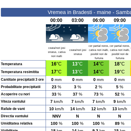
Vremea in Bradesti - maine - Samba
00:00
03:00
06:00
09:00
cer partial noros,
cer partial noros,
ceata/nori josi
ceata/nori josi
cativa nori inalti,
cativa nori inalti,
stratus, cativa
stratus
posibil nori de
posibil nori de
nori inalti
furtuna
furtuna
16
°C
13
°C
14
°C
18
°C
Temperatura
17
°C
13
°C
14
°C
19
°C
Temperatura resimitita
0
mm
0
mm
0
mm
0
mm
Cantitate precipitatii 3 ore
23
%
3
%
2
%
5
%
Probabilitate precipitatii
33
%
37
%
73
%
52
%
Acoperire cu nori
7
km/h
7
km/h
7
km/h
9
km/h
Viteza vantului
10
km/h
14
km/h
12
km/h
13
km/h
Rafale de vant
NNV
N
N
N
Directia vantului
100
%
100
%
100
%
89
%
Umiditatea relativa
18
km
14
km
9.3
km
15
km
Vizibilitate