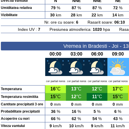
N
NNE
NNE
NE
Directia vantului
79
%
87
%
87
%
72
%
Umiditatea relativa
30
km
28
km
22
km
14
km
Vizibilitate
Nr. ore cu soare:
6
Rasarit soare:
06:10
A
Index UV :
7
Presiunea atmosferica:
1020
hpa Rasarit
Vremea in Bradesti - Joi - 1
00:00
03:00
06:00
09:00
cer partial noros
cer partial noros
cer partial noros
cer partial noros
16
°C
13
°C
12
°C
17
°C
Temperatura
15
°C
12
°C
11
°C
15
°C
Temperatura resimitita
0
mm
0
mm
0
mm
0
mm
Cantitate precipitatii 3 ore
36
%
16
%
5
%
6
%
Probabilitate precipitatii
66
%
62
%
54
%
43
%
Acoperire cu nori
9
km/h
10
km/h
9
km/h
11
km/h
Viteza vantului