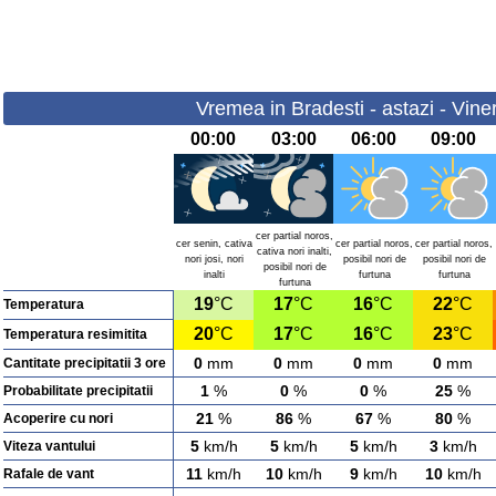
Vremea in Bradesti - astazi - Vine
00:00
03:00
06:00
09:00
cer partial noros,
cer senin, cativa
cer partial noros,
cer partial noros,
cativa nori inalti,
nori josi, nori
posibil nori de
posibil nori de
posibil nori de
inalti
furtuna
furtuna
furtuna
19
°C
17
°C
16
°C
22
°C
Temperatura
20
°C
17
°C
16
°C
23
°C
Temperatura resimitita
0
mm
0
mm
0
mm
0
mm
Cantitate precipitatii 3 ore
1
%
0
%
0
%
25
%
Probabilitate precipitatii
21
%
86
%
67
%
80
%
Acoperire cu nori
5
km/h
5
km/h
5
km/h
3
km/h
Viteza vantului
11
km/h
10
km/h
9
km/h
10
km/h
Rafale de vant