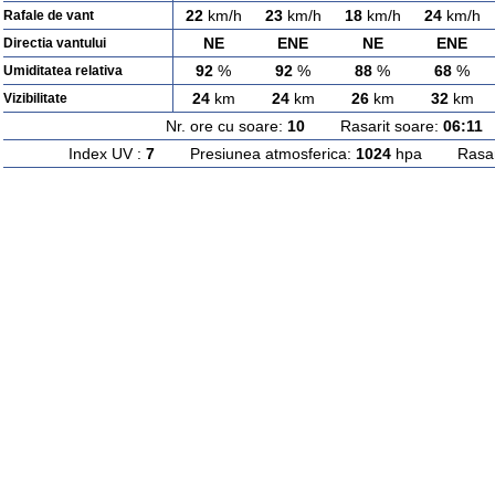
22
km/h
23
km/h
18
km/h
24
km/h
Rafale de vant
NE
ENE
NE
ENE
Directia vantului
92
%
92
%
88
%
68
%
Umiditatea relativa
24
km
24
km
26
km
32
km
Vizibilitate
Nr. ore cu soare:
10
Rasarit soare:
06:11
A
Index UV :
7
Presiunea atmosferica:
1024
hpa Rasarit