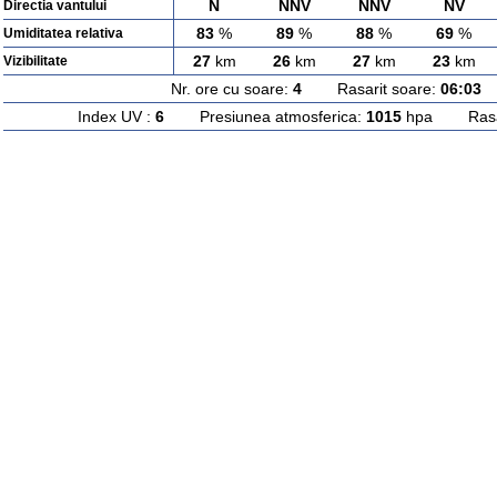
N
NNV
NNV
NV
Directia vantului
83
%
89
%
88
%
69
%
Umiditatea relativa
27
km
26
km
27
km
23
km
Vizibilitate
Nr. ore cu soare:
4
Rasarit soare:
06:03
A
Index UV :
6
Presiunea atmosferica:
1015
hpa Rasari