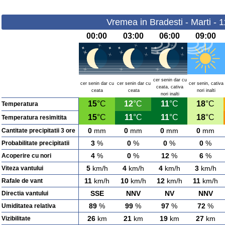
Vremea in Bradesti - Marti - 
00:00
03:00
06:00
09:00
cer senin dar cu
cer senin dar cu
cer senin dar cu
cer senin, cativa
ceata, cativa
ceata
ceata
nori inalti
nori inalti
15
°C
12
°C
11
°C
18
°C
Temperatura
15
°C
11
°C
11
°C
18
°C
Temperatura resimitita
0
mm
0
mm
0
mm
0
mm
Cantitate precipitatii 3 ore
3
%
0
%
0
%
0
%
Probabilitate precipitatii
4
%
0
%
12
%
6
%
Acoperire cu nori
5
km/h
4
km/h
4
km/h
3
km/h
Viteza vantului
11
km/h
10
km/h
12
km/h
11
km/h
Rafale de vant
SSE
NNV
NV
NNV
Directia vantului
89
%
99
%
97
%
72
%
Umiditatea relativa
26
km
21
km
19
km
27
km
Vizibilitate