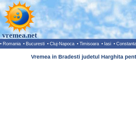
vremea.net
•
Romania
•
Bucuresti
•
Cluj-Napoca
•
Timisoara
•
Iasi
•
Constant
Vremea in Bradesti judetul Harghita pent