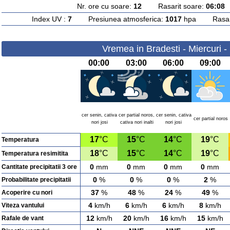
Nr. ore cu soare:
12
Rasarit soare:
06:08
A
Index UV :
7
Presiunea atmosferica:
1017
hpa Rasarit
Vremea in Bradesti - Miercuri 
00:00
03:00
06:00
09:00
cer senin, cativa
cer partial noros,
cer senin, cativa
cer partial noros
nori josi
cativa nori inalti
nori josi
17
°C
15
°C
14
°C
19
°C
Temperatura
18
°C
15
°C
14
°C
19
°C
Temperatura resimitita
0
mm
0
mm
0
mm
0
mm
Cantitate precipitatii 3 ore
0
%
0
%
0
%
2
%
Probabilitate precipitatii
37
%
48
%
24
%
49
%
Acoperire cu nori
4
km/h
6
km/h
6
km/h
8
km/h
Viteza vantului
12
km/h
20
km/h
16
km/h
15
km/h
Rafale de vant