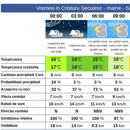
Vremea in Cristuru Secuiesc - maine - 
00:00
03:00
06:00
09:00
cer partial noros,
cer partial noros,
ceata/nori josi
ceata/nori josi
cativa nori inalti,
cativa nori inalti,
stratus, cativa
stratus
posibil nori de
posibil nori de
nori inalti
furtuna
furtuna
16
°C
14
°C
15
°C
19
°C
Temperatura
17
°C
14
°C
15
°C
19
°C
Temperatura resimitita
0
mm
0
mm
0
mm
0
mm
Cantitate precipitatii 3 ore
24
%
3
%
3
%
5
%
Probabilitate precipitatii
33
%
37
%
73
%
52
%
Acoperire cu nori
7
km/h
7
km/h
7
km/h
9
km/h
Viteza vantului
10
km/h
14
km/h
11
km/h
13
km/h
Rafale de vant
N
N
NNV
NNV
Directia vantului
100
%
100
%
100
%
87
%
Umiditatea relativa
18
km
14
km
9.3
km
15
km
Vizibilitate