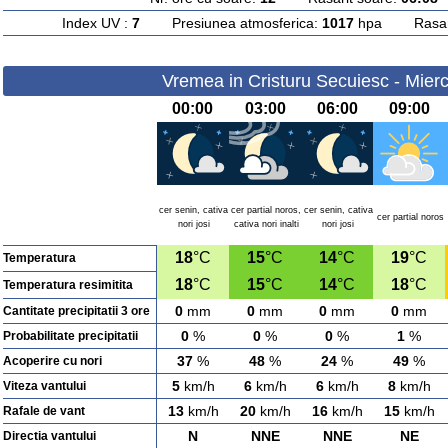
Index UV :
7
Presiunea atmosferica:
1017
hpa Rasarit
Vremea in Cristuru Secuiesc - Mierc
00:00
03:00
06:00
09:00
cer senin, cativa
cer partial noros,
cer senin, cativa
cer partial noros
nori josi
cativa nori inalti
nori josi
18
°C
15
°C
14
°C
19
°C
Temperatura
18
°C
15
°C
14
°C
18
°C
Temperatura resimitita
0
mm
0
mm
0
mm
0
mm
Cantitate precipitatii 3 ore
0
%
0
%
0
%
1
%
Probabilitate precipitatii
37
%
48
%
24
%
49
%
Acoperire cu nori
5
km/h
6
km/h
6
km/h
8
km/h
Viteza vantului
13
km/h
20
km/h
16
km/h
15
km/h
Rafale de vant
N
NNE
NNE
NE
Directia vantului