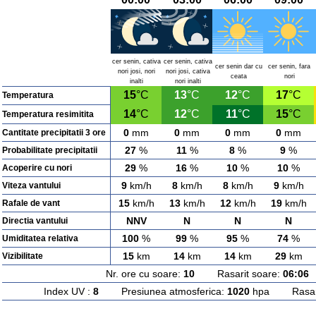
cer senin, cativa
cer senin, cativa
cer senin dar cu
cer senin, fara
nori josi, nori
nori josi, cativa
ceata
nori
inalti
nori inalti
15
°C
13
°C
12
°C
17
°C
Temperatura
14
°C
12
°C
11
°C
15
°C
Temperatura resimitita
0
mm
0
mm
0
mm
0
mm
Cantitate precipitatii 3 ore
27
%
11
%
8
%
9
%
Probabilitate precipitatii
29
%
16
%
10
%
10
%
Acoperire cu nori
9
km/h
8
km/h
8
km/h
9
km/h
Viteza vantului
15
km/h
13
km/h
12
km/h
19
km/h
Rafale de vant
NNV
N
N
N
Directia vantului
100
%
99
%
95
%
74
%
Umiditatea relativa
15
km
14
km
14
km
29
km
Vizibilitate
Nr. ore cu soare:
10
Rasarit soare:
06:06
A
Index UV :
8
Presiunea atmosferica:
1020
hpa Rasarit