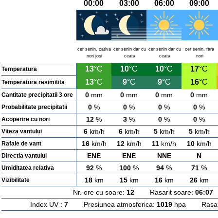
00:00
03:00
06:00
09:00
cer senin, cativa
cer senin dar cu
cer senin dar cu
cer senin, fara
nori josi
ceata
ceata
nori
13
°C
10
°C
10
°C
17
°C
Temperatura
13
°C
9
°C
9
°C
16
°C
Temperatura resimitita
0
mm
0
mm
0
mm
0
mm
Cantitate precipitatii 3 ore
0
%
0
%
0
%
0
%
Probabilitate precipitatii
12
%
3
%
0
%
0
%
Acoperire cu nori
6
km/h
6
km/h
5
km/h
5
km/h
Viteza vantului
16
km/h
12
km/h
11
km/h
10
km/h
Rafale de vant
ENE
ENE
NNE
N
Directia vantului
92
%
100
%
94
%
71
%
Umiditatea relativa
18
km
15
km
16
km
26
km
Vizibilitate
Nr. ore cu soare:
12
Rasarit soare:
06:07
A
Index UV :
7
Presiunea atmosferica:
1019
hpa Rasarit