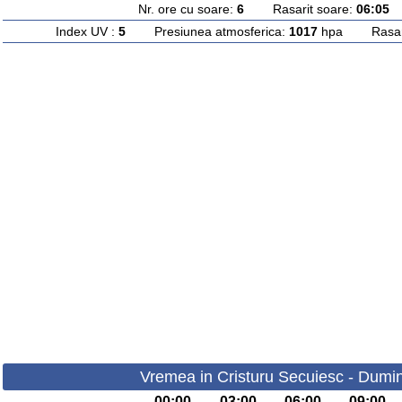
Nr. ore cu soare:
6
Rasarit soare:
06:05
A
Index UV :
5
Presiunea atmosferica:
1017
hpa Rasarit
Vremea in Cristuru Secuiesc - Dumin
00:00
03:00
06:00
09:00