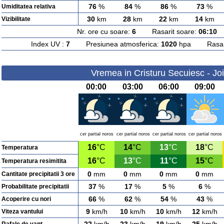
76
%
84
%
86
%
73
%
Umiditatea relativa
30
km
28
km
22
km
14
km
Vizibilitate
Nr. ore cu soare:
6
Rasarit soare:
06:10
A
Index UV :
7
Presiunea atmosferica:
1020
hpa Rasarit
Vremea in Cristuru Secuiesc - Jo
00:00
03:00
06:00
09:00
cer partial noros
cer partial noros
cer partial noros
cer partial noros
16
°C
14
°C
13
°C
18
°C
Temperatura
16
°C
13
°C
11
°C
15
°C
Temperatura resimitita
0
mm
0
mm
0
mm
0
mm
Cantitate precipitatii 3 ore
37
%
17
%
5
%
6
%
Probabilitate precipitatii
66
%
62
%
54
%
43
%
Acoperire cu nori
9
km/h
10
km/h
10
km/h
12
km/h
Viteza vantului