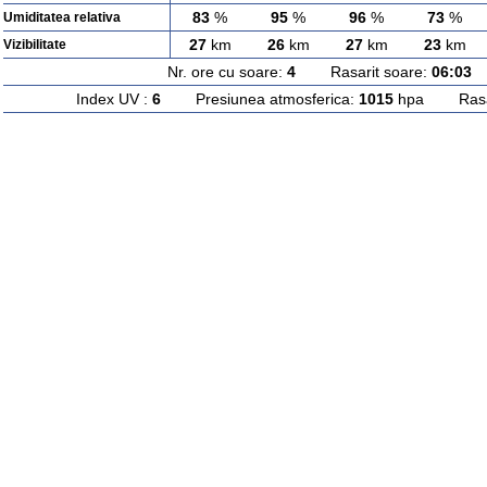
83
%
95
%
96
%
73
%
Umiditatea relativa
27
km
26
km
27
km
23
km
Vizibilitate
Nr. ore cu soare:
4
Rasarit soare:
06:03
A
Index UV :
6
Presiunea atmosferica:
1015
hpa Rasari