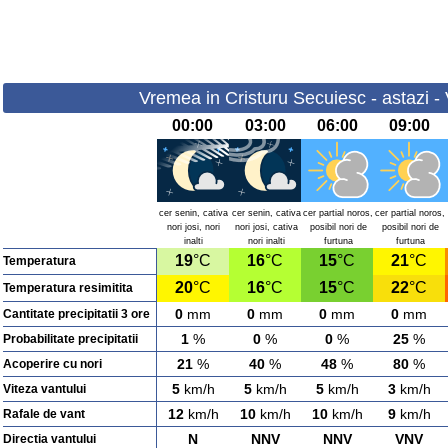
Vremea in Cristuru Secuiesc - astazi - 
00:00
03:00
06:00
09:00
cer senin, cativa
cer senin, cativa
cer partial noros,
cer partial noros,
nori josi, nori
nori josi, cativa
posibil nori de
posibil nori de
inalti
nori inalti
furtuna
furtuna
19
°C
16
°C
15
°C
21
°C
Temperatura
20
°C
16
°C
15
°C
22
°C
Temperatura resimitita
0
mm
0
mm
0
mm
0
mm
Cantitate precipitatii 3 ore
1
%
0
%
0
%
25
%
Probabilitate precipitatii
21
%
40
%
48
%
80
%
Acoperire cu nori
5
km/h
5
km/h
5
km/h
3
km/h
Viteza vantului
12
km/h
10
km/h
10
km/h
9
km/h
Rafale de vant
N
NNV
NNV
VNV
Directia vantului