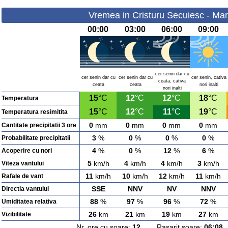
Vremea in Cristuru Secuiesc - Mar
00:00
03:00
06:00
09:00
cer senin dar cu
cer senin dar cu
cer senin dar cu
cer senin, cativa
ceata, cativa
ceata
ceata
nori inalti
nori inalti
15
°C
12
°C
12
°C
18
°C
Temperatura
15
°C
12
°C
11
°C
19
°C
Temperatura resimitita
0
mm
0
mm
0
mm
0
mm
Cantitate precipitatii 3 ore
3
%
0
%
0
%
0
%
Probabilitate precipitatii
4
%
0
%
12
%
6
%
Acoperire cu nori
5
km/h
4
km/h
4
km/h
3
km/h
Viteza vantului
11
km/h
10
km/h
12
km/h
11
km/h
Rafale de vant
SSE
NNV
NV
NNV
Directia vantului
88
%
97
%
96
%
72
%
Umiditatea relativa
26
km
21
km
19
km
27
km
Vizibilitate
Nr. ore cu soare:
12
Rasarit soare:
06:08
A