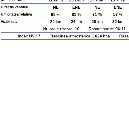
22
km/h
23
km/h
19
km/h
25
km/h
Rafale de vant
NE
ENE
NE
ENE
Directia vantului
88
%
81
%
71
%
57
%
Umiditatea relativa
24
km
24
km
26
km
32
km
Vizibilitate
Nr. ore cu soare:
10
Rasarit soare:
06:11
A
Index UV :
7
Presiunea atmosferica:
1024
hpa Rasarit