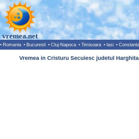
vremea.net
•
Romania
•
Bucuresti
•
Cluj-Napoca
•
Timisoara
•
Iasi
•
Constant
Vremea in Cristuru Secuiesc judetul Harghita