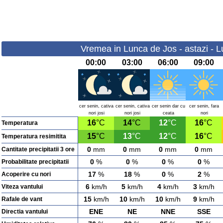
Vremea in Lunca de Jos - astazi - L
00:00
03:00
06:00
09:00
cer senin, cativa
cer senin, cativa
cer senin dar cu
cer senin, fara
nori josi
nori josi
ceata
nori
16
°C
14
°C
12
°C
16
°C
Temperatura
15
°C
13
°C
12
°C
16
°C
Temperatura resimitita
0
mm
0
mm
0
mm
0
mm
Cantitate precipitatii 3 ore
0
%
0
%
0
%
0
%
Probabilitate precipitatii
17
%
18
%
0
%
2
%
Acoperire cu nori
6
km/h
5
km/h
4
km/h
3
km/h
Viteza vantului
15
km/h
10
km/h
10
km/h
9
km/h
Rafale de vant
ENE
NE
NNE
SSE
Directia vantului