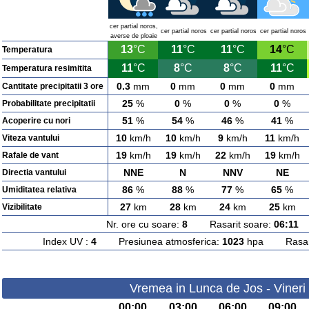
cer partial noros,
cer partial noros
cer partial noros
cer partial noros
averse de ploaie
13
°C
11
°C
11
°C
14
°C
Temperatura
11
°C
8
°C
8
°C
11
°C
Temperatura resimitita
0.3
mm
0
mm
0
mm
0
mm
Cantitate precipitatii 3 ore
25
%
0
%
0
%
0
%
Probabilitate precipitatii
51
%
54
%
46
%
41
%
Acoperire cu nori
10
km/h
10
km/h
9
km/h
11
km/h
Viteza vantului
19
km/h
19
km/h
22
km/h
19
km/h
Rafale de vant
NNE
N
NNV
NE
Directia vantului
86
%
88
%
77
%
65
%
Umiditatea relativa
27
km
28
km
24
km
25
km
Vizibilitate
Nr. ore cu soare:
8
Rasarit soare:
06:11
A
Index UV :
4
Presiunea atmosferica:
1023
hpa Rasarit
Vremea in Lunca de Jos - Vineri
00:00
03:00
06:00
09:00