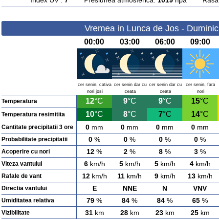
Index UV :
7
Presiunea atmosferica:
1019
hpa Rasarit
Vremea in Lunca de Jos - Duminic
00:00
03:00
06:00
09:00
cer senin, cativa
cer senin dar cu
cer senin dar cu
cer senin, fara
nori josi
ceata
ceata
nori
12
°C
9
°C
9
°C
15
°C
Temperatura
10
°C
8
°C
7
°C
14
°C
Temperatura resimitita
0
mm
0
mm
0
mm
0
mm
Cantitate precipitatii 3 ore
0
%
0
%
0
%
0
%
Probabilitate precipitatii
12
%
2
%
8
%
3
%
Acoperire cu nori
6
km/h
5
km/h
5
km/h
4
km/h
Viteza vantului
12
km/h
11
km/h
9
km/h
13
km/h
Rafale de vant
E
NNE
N
VNV
Directia vantului
79
%
84
%
84
%
65
%
Umiditatea relativa
31
km
28
km
23
km
25
km
Vizibilitate