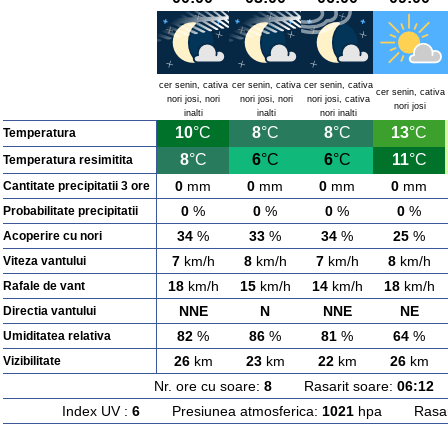
cer senin, cativa
cer senin, cativa
cer senin, cativa
cer senin, cativa
nori josi, nori
nori josi, nori
nori josi, cativa
nori josi
inalti
inalti
nori inalti
10
°C
8
°C
8
°C
13
°C
Temperatura
8
°C
6
°C
6
°C
11
°C
Temperatura resimitita
0
mm
0
mm
0
mm
0
mm
Cantitate precipitatii 3 ore
0
%
0
%
0
%
0
%
Probabilitate precipitatii
34
%
33
%
34
%
25
%
Acoperire cu nori
7
km/h
8
km/h
7
km/h
8
km/h
Viteza vantului
18
km/h
15
km/h
14
km/h
18
km/h
Rafale de vant
NNE
N
NNE
NE
Directia vantului
82
%
86
%
81
%
64
%
Umiditatea relativa
26
km
23
km
22
km
26
km
Vizibilitate
Nr. ore cu soare:
8
Rasarit soare:
06:12
A
Index UV :
6
Presiunea atmosferica:
1021
hpa Rasarit