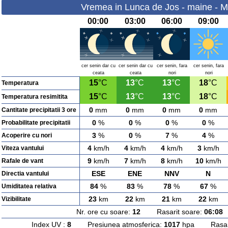
Vremea in Lunca de Jos - maine - Ma
00:00
03:00
06:00
09:00
cer senin dar cu
cer senin dar cu
cer senin, fara
cer senin, fara
ceata
ceata
nori
nori
15
°C
13
°C
13
°C
18
°C
Temperatura
15
°C
13
°C
13
°C
18
°C
Temperatura resimitita
0
mm
0
mm
0
mm
0
mm
Cantitate precipitatii 3 ore
0
%
0
%
0
%
0
%
Probabilitate precipitatii
3
%
0
%
7
%
4
%
Acoperire cu nori
4
km/h
4
km/h
4
km/h
3
km/h
Viteza vantului
9
km/h
7
km/h
8
km/h
10
km/h
Rafale de vant
ESE
ENE
NNV
N
Directia vantului
84
%
83
%
78
%
67
%
Umiditatea relativa
23
km
22
km
21
km
22
km
Vizibilitate
Nr. ore cu soare:
12
Rasarit soare:
06:08
A
Index UV :
8
Presiunea atmosferica:
1017
hpa Rasarit