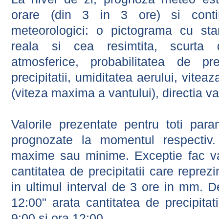
orare (din 3 in 3 ore) si contin
meteorologici: o pictograma cu sta
reala si cea resimtita, scurta d
atmosferice, probabilitatea de prec
precipitatii, umiditatea aerului, viteaz
(viteza maxima a vantului), directia va
Valorile prezentate pentru toti param
prognozate la momentul respectiv.
maxime sau minime. Exceptie fac val
cantitatea de precipitatii care reprez
in ultimul interval de 3 ore in mm.
12:00" arata cantitatea de precipitat
9:00 si ora 12:00.