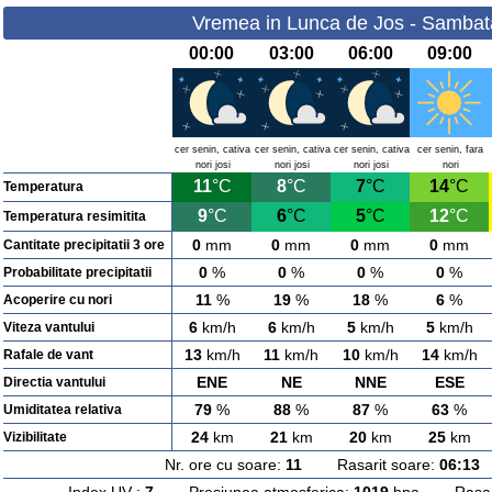
Vremea in Lunca de Jos - Sambat
00:00
03:00
06:00
09:00
cer senin, cativa
cer senin, cativa
cer senin, cativa
cer senin, fara
nori josi
nori josi
nori josi
nori
11
°C
8
°C
7
°C
14
°C
Temperatura
9
°C
6
°C
5
°C
12
°C
Temperatura resimitita
0
mm
0
mm
0
mm
0
mm
Cantitate precipitatii 3 ore
0
%
0
%
0
%
0
%
Probabilitate precipitatii
11
%
19
%
18
%
6
%
Acoperire cu nori
6
km/h
6
km/h
5
km/h
5
km/h
Viteza vantului
13
km/h
11
km/h
10
km/h
14
km/h
Rafale de vant
ENE
NE
NNE
ESE
Directia vantului
79
%
88
%
87
%
63
%
Umiditatea relativa
24
km
21
km
20
km
25
km
Vizibilitate
Nr. ore cu soare:
11
Rasarit soare:
06:13
A