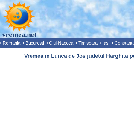
vremea.net
•
Romania
•
Bucuresti
•
Cluj-Napoca
•
Timisoara
•
Iasi
•
Constant
Vremea in Lunca de Jos judetul Harghita pe