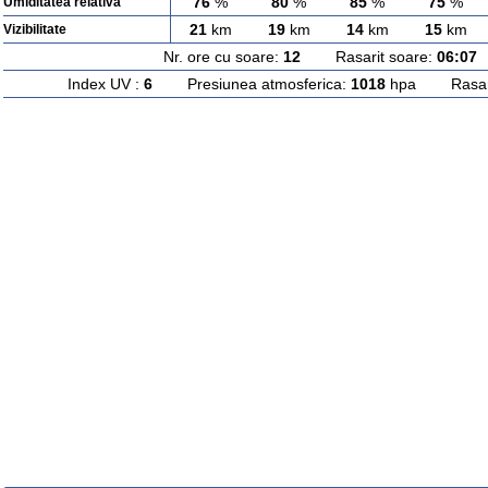
76
%
80
%
85
%
75
%
Umiditatea relativa
21
km
19
km
14
km
15
km
Vizibilitate
Nr. ore cu soare:
12
Rasarit soare:
06:07
A
Index UV :
6
Presiunea atmosferica:
1018
hpa Rasarit