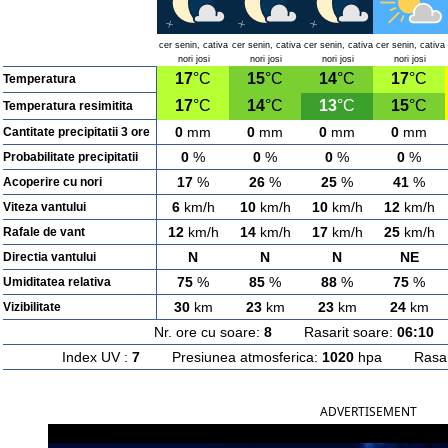
cer senin, cativa
cer senin, cativa
cer senin, cativa
cer senin, cativa
nori josi
nori josi
nori josi
nori josi
17
°C
15
°C
14
°C
17
°C
Temperatura
17
°C
14
°C
13
°C
15
°C
Temperatura resimitita
0
mm
0
mm
0
mm
0
mm
Cantitate precipitatii 3 ore
0
%
0
%
0
%
0
%
Probabilitate precipitatii
17
%
26
%
25
%
41
%
Acoperire cu nori
6
km/h
10
km/h
10
km/h
12
km/h
Viteza vantului
12
km/h
14
km/h
17
km/h
25
km/h
Rafale de vant
N
N
N
NE
Directia vantului
75
%
85
%
88
%
75
%
Umiditatea relativa
30
km
23
km
23
km
24
km
Vizibilitate
Nr. ore cu soare:
8
Rasarit soare:
06:10
A
Index UV :
7
Presiunea atmosferica:
1020
hpa Rasarit
ADVERTISEMENT