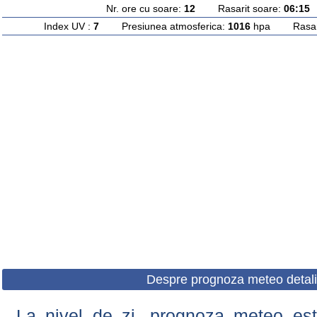
Nr. ore cu soare:
12
Rasarit soare:
06:15
A
Index UV :
7
Presiunea atmosferica:
1016
hpa Rasarit
Despre prognoza meteo detali
La nivel de zi, prognoza meteo este