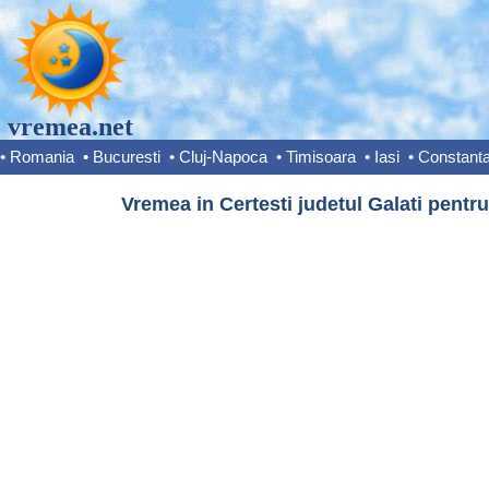
vremea.net
•
Romania
•
Bucuresti
•
Cluj-Napoca
•
Timisoara
•
Iasi
•
Constant
Vremea in Certesti judetul Galati pentru