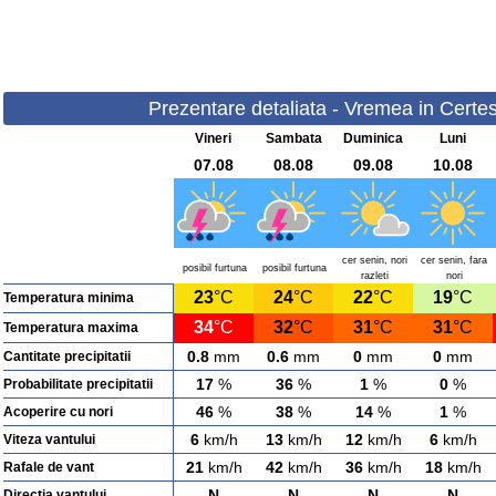
Prezentare detaliata - Vremea in Certest
Vineri
Sambata
Duminica
Luni
07.08
08.08
09.08
10.08
cer senin, nori
cer senin, fara
posibil furtuna
posibil furtuna
razleti
nori
23
°C
24
°C
22
°C
19
°C
Temperatura minima
34
°C
32
°C
31
°C
31
°C
Temperatura maxima
0.8
mm
0.6
mm
0
mm
0
mm
Cantitate precipitatii
17
%
36
%
1
%
0
%
Probabilitate precipitatii
46
%
38
%
14
%
1
%
Acoperire cu nori
6
km/h
13
km/h
12
km/h
6
km/h
Viteza vantului
21
km/h
42
km/h
36
km/h
18
km/h
Rafale de vant
N
N
N
N
Directia vantului