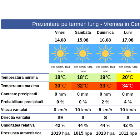
Prezentare pe termen lung - Vremea in Certe
Vineri
Sambata
Duminica
Luni
14.08
15.08
16.08
17.08
cer senin, fara
cer senin, fara
cer senin, fara
cer senin, fara
nori
nori
nori
nori
18
°C
18
°C
19
°C
20
°C
Temperatura minima
30
°C
32
°C
33
°C
34
°C
Temperatura maxima
0
mm
0
mm
0
mm
0
mm
Cantitate precipitatii
0
%
0
%
2
%
4
%
Probabilitate precipitatii
6
km/h
10
km/h
9
km/h
10
km/h
Viteza vantului
SE
S
S
S
Directia vantului
42
%
44
%
44
%
42
%
Umiditatea relativa
1019
hpa
1015
hpa
1013
hpa
1011
hpa
Presiunea atmosferica