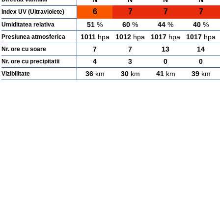
6
7
7
7
Index UV (Ultraviolete)
51
%
60
%
44
%
40
%
Umiditatea relativa
1011
hpa
1012
hpa
1017
hpa
1017
hpa
Presiunea atmosferica
7
7
13
14
Nr. ore cu soare
4
3
0
0
Nr. ore cu precipitatii
36
km
30
km
41
km
39
km
Vizibilitate