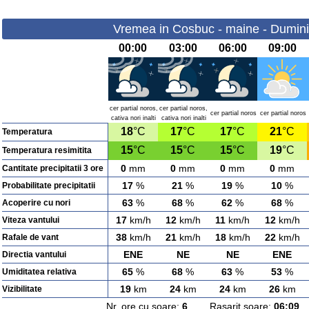
Vremea in Cosbuc - maine - Dumini
00:00
03:00
06:00
09:00
cer partial noros,
cer partial noros,
cer partial noros
cer partial noros
cativa nori inalti
cativa nori inalti
18
°C
17
°C
17
°C
21
°C
Temperatura
15
°C
15
°C
15
°C
19
°C
Temperatura resimitita
0
mm
0
mm
0
mm
0
mm
Cantitate precipitatii 3 ore
17
%
21
%
19
%
10
%
Probabilitate precipitatii
63
%
68
%
62
%
68
%
Acoperire cu nori
17
km/h
12
km/h
11
km/h
12
km/h
Viteza vantului
38
km/h
21
km/h
18
km/h
22
km/h
Rafale de vant
ENE
NE
NE
ENE
Directia vantului
65
%
68
%
63
%
53
%
Umiditatea relativa
19
km
24
km
24
km
26
km
Vizibilitate
Nr. ore cu soare:
6
Rasarit soare:
06:09
A