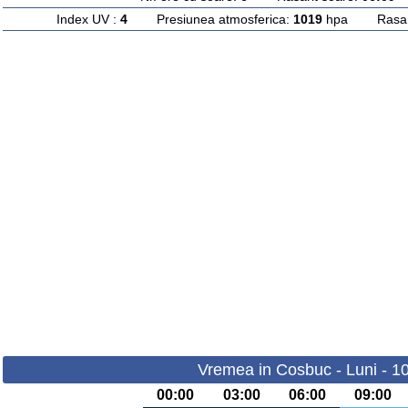
Index UV :
4
Presiunea atmosferica:
1019
hpa Rasarit
Vremea in Cosbuc - Luni - 1
00:00
03:00
06:00
09:00