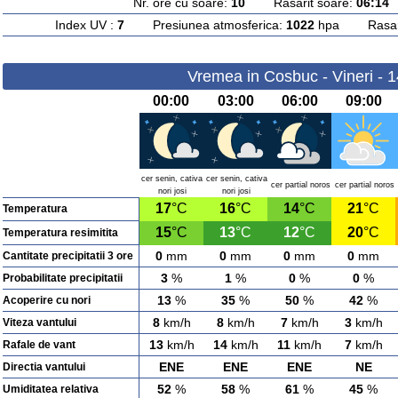
Nr. ore cu soare:
10
Rasarit soare:
06:14
A
Index UV :
7
Presiunea atmosferica:
1022
hpa Rasarit
Vremea in Cosbuc - Vineri - 
00:00
03:00
06:00
09:00
cer senin, cativa
cer senin, cativa
cer partial noros
cer partial noros
nori josi
nori josi
17
°C
16
°C
14
°C
21
°C
Temperatura
15
°C
13
°C
12
°C
20
°C
Temperatura resimitita
0
mm
0
mm
0
mm
0
mm
Cantitate precipitatii 3 ore
3
%
1
%
0
%
0
%
Probabilitate precipitatii
13
%
35
%
50
%
42
%
Acoperire cu nori
8
km/h
8
km/h
7
km/h
3
km/h
Viteza vantului
13
km/h
14
km/h
11
km/h
7
km/h
Rafale de vant
ENE
ENE
ENE
NE
Directia vantului
52
%
58
%
61
%
45
%
Umiditatea relativa