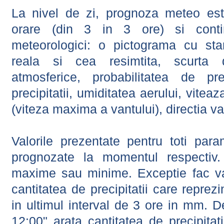
La nivel de zi, prognoza meteo este
orare (din 3 in 3 ore) si contin
meteorologici: o pictograma cu sta
reala si cea resimtita, scurta d
atmosferice, probabilitatea de prec
precipitatii, umiditatea aerului, viteaz
(viteza maxima a vantului), directia va
Valorile prezentate pentru toti param
prognozate la momentul respectiv.
maxime sau minime. Exceptie fac val
cantitatea de precipitatii care reprez
in ultimul interval de 3 ore in mm.
12:00" arata cantitatea de precipitat