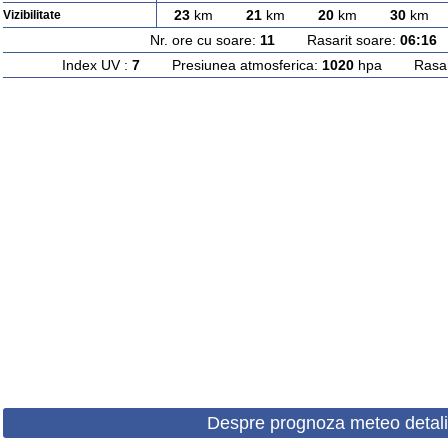
23
km
21
km
20
km
30
km
Vizibilitate
Nr. ore cu soare:
11
Rasarit soare:
06:16
A
Index UV :
7
Presiunea atmosferica:
1020
hpa Rasarit
Despre prognoza meteo detali