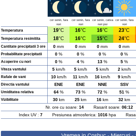
cer senin, fara
cer senin, fara
cer senin, cativa
cer senin, fara
nori
nori
nori josi
nori
19
°C
16
°C
16
°C
23
°C
Temperatura
18
°C
16
°C
15
°C
24
°C
Temperatura resimitita
0
mm
0
mm
0
mm
0
mm
Cantitate precipitatii 3 ore
0
%
0
%
0
%
0
%
Probabilitate precipitatii
0
%
4
%
13
%
5
%
Acoperire cu nori
5
km/h
5
km/h
5
km/h
2
km/h
Viteza vantului
10
km/h
11
km/h
16
km/h
9
km/h
Rafale de vant
ENE
ENE
NNE
SSV
Directia vantului
64
%
73
%
72
%
51
%
Umiditatea relativa
30
km
25
km
16
km
32
km
Vizibilitate
Nr. ore cu soare:
14
Rasarit soare:
06:12
A
Index UV :
7
Presiunea atmosferica:
1016
hpa Rasarit
Vremea in Cosbuc - Miercuri -