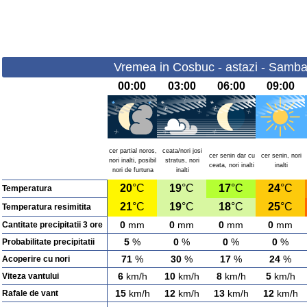
Vremea in Cosbuc - astazi - Samba
00:00
03:00
06:00
09:00
cer partial noros,
ceata/nori josi
cer senin dar cu
cer senin, nori
nori inalti, posibil
stratus, nori
ceata, nori inalti
inalti
nori de furtuna
inalti
20
°C
19
°C
17
°C
24
°C
Temperatura
21
°C
19
°C
18
°C
25
°C
Temperatura resimitita
0
mm
0
mm
0
mm
0
mm
Cantitate precipitatii 3 ore
5
%
0
%
0
%
0
%
Probabilitate precipitatii
71
%
30
%
17
%
24
%
Acoperire cu nori
6
km/h
10
km/h
8
km/h
5
km/h
Viteza vantului
15
km/h
12
km/h
13
km/h
12
km/h
Rafale de vant