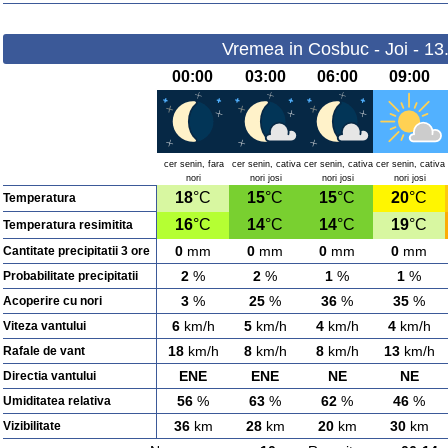
Vremea in Cosbuc - Joi - 13
00:00
03:00
06:00
09:00
cer senin, fara
cer senin, cativa
cer senin, cativa
cer senin, cativa
nori
nori josi
nori josi
nori josi
18
°C
15
°C
15
°C
20
°C
Temperatura
16
°C
14
°C
14
°C
19
°C
Temperatura resimitita
0
mm
0
mm
0
mm
0
mm
Cantitate precipitatii 3 ore
2
%
2
%
1
%
1
%
Probabilitate precipitatii
3
%
25
%
36
%
35
%
Acoperire cu nori
6
km/h
5
km/h
4
km/h
4
km/h
Viteza vantului
18
km/h
8
km/h
8
km/h
13
km/h
Rafale de vant
ENE
ENE
NE
NE
Directia vantului
56
%
63
%
62
%
46
%
Umiditatea relativa
36
km
28
km
20
km
30
km
Vizibilitate