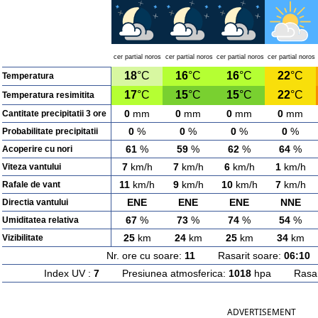
cer partial noros
cer partial noros
cer partial noros
cer partial noros
18
°C
16
°C
16
°C
22
°C
Temperatura
17
°C
15
°C
15
°C
22
°C
Temperatura resimitita
0
mm
0
mm
0
mm
0
mm
Cantitate precipitatii 3 ore
0
%
0
%
0
%
0
%
Probabilitate precipitatii
61
%
59
%
62
%
64
%
Acoperire cu nori
7
km/h
7
km/h
6
km/h
1
km/h
Viteza vantului
11
km/h
9
km/h
10
km/h
7
km/h
Rafale de vant
ENE
ENE
ENE
NNE
Directia vantului
67
%
73
%
74
%
54
%
Umiditatea relativa
25
km
24
km
25
km
34
km
Vizibilitate
Nr. ore cu soare:
11
Rasarit soare:
06:10
A
Index UV :
7
Presiunea atmosferica:
1018
hpa Rasarit
ADVERTISEMENT