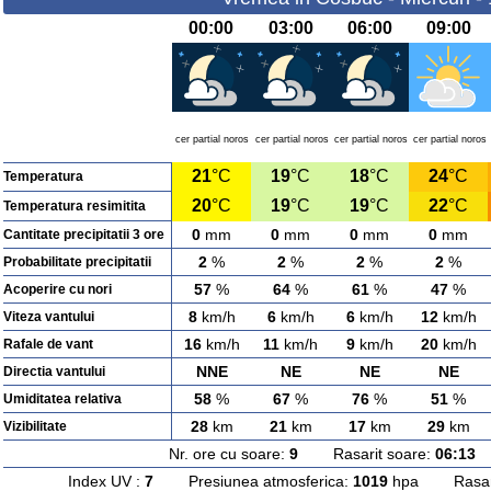
00:00
03:00
06:00
09:00
cer partial noros
cer partial noros
cer partial noros
cer partial noros
21
°C
19
°C
18
°C
24
°C
Temperatura
20
°C
19
°C
19
°C
22
°C
Temperatura resimitita
0
mm
0
mm
0
mm
0
mm
Cantitate precipitatii 3 ore
2
%
2
%
2
%
2
%
Probabilitate precipitatii
57
%
64
%
61
%
47
%
Acoperire cu nori
8
km/h
6
km/h
6
km/h
12
km/h
Viteza vantului
16
km/h
11
km/h
9
km/h
20
km/h
Rafale de vant
NNE
NE
NE
NE
Directia vantului
58
%
67
%
76
%
51
%
Umiditatea relativa
28
km
21
km
17
km
29
km
Vizibilitate
Nr. ore cu soare:
9
Rasarit soare:
06:13
A
Index UV :
7
Presiunea atmosferica:
1019
hpa Rasarit