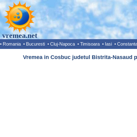
vremea.net
•
Romania
•
Bucuresti
•
Cluj-Napoca
•
Timisoara
•
Iasi
•
Constant
Vremea in Cosbuc judetul Bistrita-Nasaud p