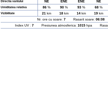
NE
ENE
ENE
NE
Directia vantului
86
%
90
%
93
%
68
%
Umiditatea relativa
21
km
18
km
14
km
19
km
Vizibilitate
Nr. ore cu soare:
7
Rasarit soare:
06:08
A
Index UV :
7
Presiunea atmosferica:
1015
hpa Rasarit