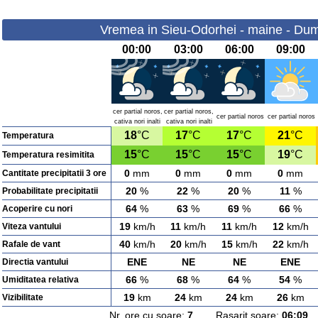
Vremea in Sieu-Odorhei - maine - Dum
00:00
03:00
06:00
09:00
cer partial noros,
cer partial noros,
cer partial noros
cer partial noros
cativa nori inalti
cativa nori inalti
18
°C
17
°C
17
°C
21
°C
Temperatura
15
°C
15
°C
15
°C
19
°C
Temperatura resimitita
0
mm
0
mm
0
mm
0
mm
Cantitate precipitatii 3 ore
20
%
22
%
20
%
11
%
Probabilitate precipitatii
64
%
63
%
69
%
66
%
Acoperire cu nori
19
km/h
11
km/h
11
km/h
12
km/h
Viteza vantului
40
km/h
20
km/h
15
km/h
22
km/h
Rafale de vant
ENE
NE
NE
ENE
Directia vantului
66
%
68
%
64
%
54
%
Umiditatea relativa
19
km
24
km
24
km
26
km
Vizibilitate
Nr. ore cu soare:
7
Rasarit soare:
06:09
A