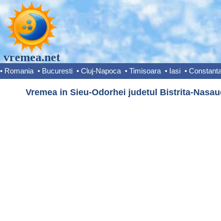
vremea.net
•
Romania
•
Bucuresti
•
Cluj-Napoca
•
Timisoara
•
Iasi
•
Constant
Vremea in Sieu-Odorhei judetul Bistrita-Nasau