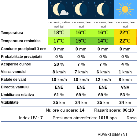
cer senin, cativa
cer senin, fara
cer senin, fara
cer senin, fara
nori josi
nori
nori
nori
18
°C
16
°C
16
°C
22
°C
Temperatura
17
°C
15
°C
14
°C
22
°C
Temperatura resimitita
0
mm
0
mm
0
mm
0
mm
Cantitate precipitatii 3 ore
0
%
0
%
0
%
0
%
Probabilitate precipitatii
20
%
7
%
7
%
4
%
Acoperire cu nori
8
km/h
7
km/h
6
km/h
1
km/h
Viteza vantului
10
km/h
10
km/h
12
km/h
8
km/h
Rafale de vant
ENE
ENE
ENE
VNV
Directia vantului
61
%
69
%
69
%
53
%
Umiditatea relativa
25
km
24
km
25
km
34
km
Vizibilitate
Nr. ore cu soare:
14
Rasarit soare:
06:10
A
Index UV :
7
Presiunea atmosferica:
1018
hpa Rasarit
ADVERTISEMENT