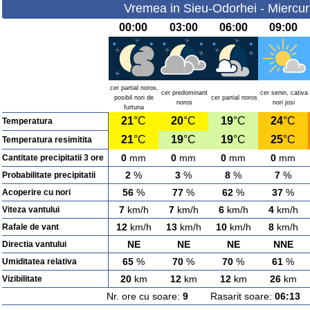
Vremea in Sieu-Odorhei - Miercur
00:00
03:00
06:00
09:00
cer partial noros,
cer predominant
cer senin, cativa
posibil nori de
cer partial noros
noros
nori josi
furtuna
21
°C
20
°C
19
°C
24
°C
Temperatura
21
°C
19
°C
19
°C
25
°C
Temperatura resimitita
0
mm
0
mm
0
mm
0
mm
Cantitate precipitatii 3 ore
2
%
3
%
8
%
7
%
Probabilitate precipitatii
56
%
77
%
62
%
37
%
Acoperire cu nori
7
km/h
7
km/h
6
km/h
4
km/h
Viteza vantului
12
km/h
13
km/h
10
km/h
8
km/h
Rafale de vant
NE
NE
NE
NNE
Directia vantului
65
%
70
%
70
%
61
%
Umiditatea relativa
20
km
12
km
12
km
26
km
Vizibilitate
Nr. ore cu soare:
9
Rasarit soare:
06:13
A