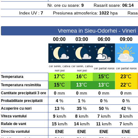
Nr. ore cu soare:
9
Rasarit soare:
06:14
A
Index UV :
7
Presiunea atmosferica:
1022
hpa Rasarit
Vremea in Sieu-Odorhei - Vineri
00:00
03:00
06:00
09:00
cer senin, cativa
cer senin, cativa
cer partial noros
cer partial noros
nori josi
nori josi
17
°C
16
°C
15
°C
23
°C
Temperatura
15
°C
13
°C
13
°C
22
°C
Temperatura resimitita
0
mm
0
mm
0
mm
0
mm
Cantitate precipitatii 3 ore
4
%
1
%
0
%
0
%
Probabilitate precipitatii
13
%
35
%
50
%
42
%
Acoperire cu nori
9
km/h
8
km/h
7
km/h
3
km/h
Viteza vantului
15
km/h
14
km/h
11
km/h
7
km/h
Rafale de vant
ENE
ENE
ENE
ENE
Directia vantului