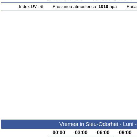
Index UV :
6
Presiunea atmosferica:
1019
hpa Rasarit
Vremea in Sieu-Odorhei - Luni 
00:00
03:00
06:00
09:00