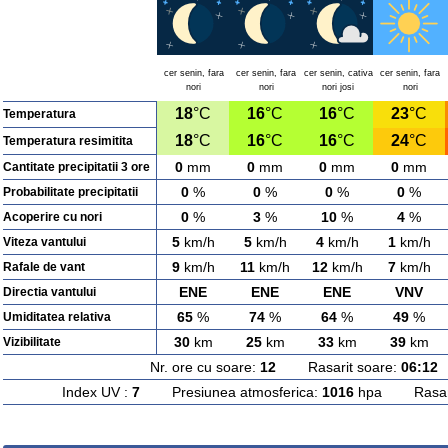
cer senin, fara
cer senin, fara
cer senin, cativa
cer senin, fara
nori
nori
nori josi
nori
18
°C
16
°C
16
°C
23
°C
Temperatura
18
°C
16
°C
16
°C
24
°C
Temperatura resimitita
0
mm
0
mm
0
mm
0
mm
Cantitate precipitatii 3 ore
0
%
0
%
0
%
0
%
Probabilitate precipitatii
0
%
3
%
10
%
4
%
Acoperire cu nori
5
km/h
5
km/h
4
km/h
1
km/h
Viteza vantului
9
km/h
11
km/h
12
km/h
7
km/h
Rafale de vant
ENE
ENE
ENE
VNV
Directia vantului
65
%
74
%
64
%
49
%
Umiditatea relativa
30
km
25
km
33
km
39
km
Vizibilitate
Nr. ore cu soare:
12
Rasarit soare:
06:12
A
Index UV :
7
Presiunea atmosferica:
1016
hpa Rasarit