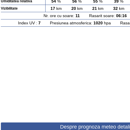
54
%
56
%
55
%
39
%
Umiditatea relativa
17
km
20
km
21
km
32
km
Vizibilitate
Nr. ore cu soare:
11
Rasarit soare:
06:16
A
Index UV :
7
Presiunea atmosferica:
1020
hpa Rasarit
Despre prognoza meteo detali