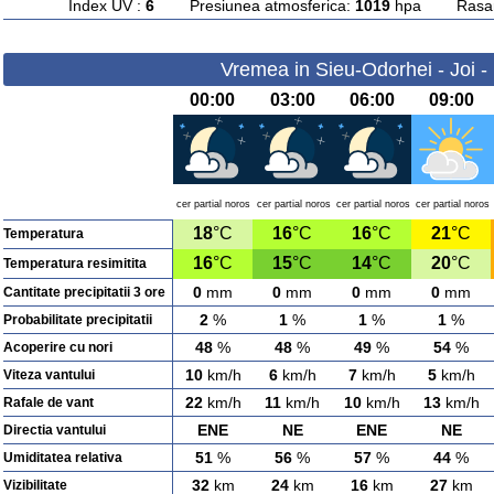
Index UV :
6
Presiunea atmosferica:
1019
hpa Rasarit
Vremea in Sieu-Odorhei - Joi -
00:00
03:00
06:00
09:00
cer partial noros
cer partial noros
cer partial noros
cer partial noros
18
°C
16
°C
16
°C
21
°C
Temperatura
16
°C
15
°C
14
°C
20
°C
Temperatura resimitita
0
mm
0
mm
0
mm
0
mm
Cantitate precipitatii 3 ore
2
%
1
%
1
%
1
%
Probabilitate precipitatii
48
%
48
%
49
%
54
%
Acoperire cu nori
10
km/h
6
km/h
7
km/h
5
km/h
Viteza vantului
22
km/h
11
km/h
10
km/h
13
km/h
Rafale de vant
ENE
NE
ENE
NE
Directia vantului
51
%
56
%
57
%
44
%
Umiditatea relativa
32
km
24
km
16
km
27
km
Vizibilitate