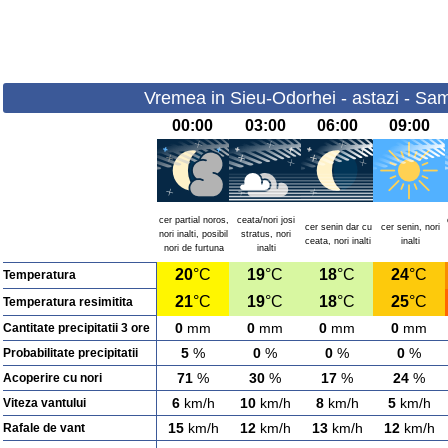
Vremea in Sieu-Odorhei - astazi - Sa
00:00
03:00
06:00
09:00
cer partial noros,
ceata/nori josi
cer senin dar cu
cer senin, nori
nori inalti, posibil
stratus, nori
ceata, nori inalti
inalti
nori de furtuna
inalti
20
°C
19
°C
18
°C
24
°C
Temperatura
21
°C
19
°C
18
°C
25
°C
Temperatura resimitita
0
mm
0
mm
0
mm
0
mm
Cantitate precipitatii 3 ore
5
%
0
%
0
%
0
%
Probabilitate precipitatii
71
%
30
%
17
%
24
%
Acoperire cu nori
6
km/h
10
km/h
8
km/h
5
km/h
Viteza vantului
15
km/h
12
km/h
13
km/h
12
km/h
Rafale de vant