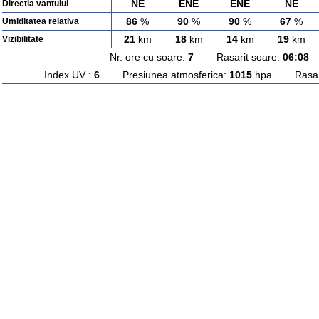
NE
ENE
ENE
NE
Directia vantului
86
%
90
%
90
%
67
%
Umiditatea relativa
21
km
18
km
14
km
19
km
Vizibilitate
Nr. ore cu soare:
7
Rasarit soare:
06:08
A
Index UV :
6
Presiunea atmosferica:
1015
hpa Rasarit