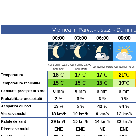
Vremea in Parva - astazi - Dumini
00:00
03:00
06:00
09:00
cer senin, cativa
cer senin, cativa
cer partial noros
cer partial noros
nori inalti
nori inalti
18
°C
17
°C
17
°C
21
°C
Temperatura
15
°C
15
°C
15
°C
19
°C
Temperatura resimitita
0
mm
0
mm
0
mm
0
mm
Cantitate precipitatii 3 ore
2
%
6
%
6
%
0
%
Probabilitate precipitatii
13
%
5
%
42
%
64
%
Acoperire cu nori
18
km/h
10
km/h
9
km/h
12
km/h
Viteza vantului
29
km/h
15
km/h
14
km/h
22
km/h
Rafale de vant
ENE
ENE
NE
ENE
Directia vantului