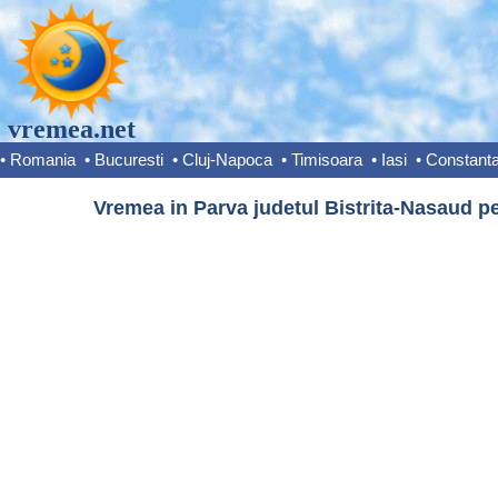
vremea.net
•
Romania
•
Bucuresti
•
Cluj-Napoca
•
Timisoara
•
Iasi
•
Constant
Vremea in Parva judetul Bistrita-Nasaud pe