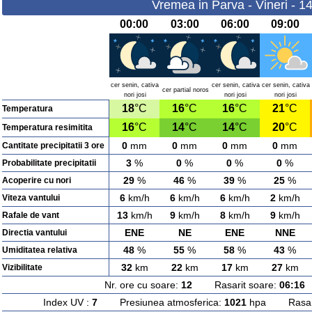
Vremea in Parva - Vineri - 1
00:00
03:00
06:00
09:00
cer senin, cativa
cer senin, cativa
cer senin, cativa
cer partial noros
nori josi
nori josi
nori josi
18
°C
16
°C
16
°C
21
°C
Temperatura
16
°C
14
°C
14
°C
20
°C
Temperatura resimitita
0
mm
0
mm
0
mm
0
mm
Cantitate precipitatii 3 ore
3
%
0
%
0
%
0
%
Probabilitate precipitatii
29
%
46
%
39
%
25
%
Acoperire cu nori
6
km/h
6
km/h
6
km/h
2
km/h
Viteza vantului
13
km/h
9
km/h
8
km/h
9
km/h
Rafale de vant
ENE
NE
ENE
NNE
Directia vantului
48
%
55
%
58
%
43
%
Umiditatea relativa
32
km
22
km
17
km
27
km
Vizibilitate
Nr. ore cu soare:
12
Rasarit soare:
06:16
A
Index UV :
7
Presiunea atmosferica:
1021
hpa Rasarit