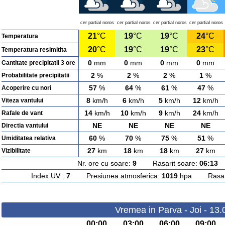
cer partial noros
cer partial noros
cer partial noros
cer partial noros
21
°C
19
°C
19
°C
24
°C
Temperatura
20
°C
19
°C
19
°C
23
°C
Temperatura resimitita
0
mm
0
mm
0
mm
0
mm
Cantitate precipitatii 3 ore
2
%
2
%
2
%
1
%
Probabilitate precipitatii
57
%
64
%
61
%
47
%
Acoperire cu nori
8
km/h
6
km/h
5
km/h
12
km/h
Viteza vantului
14
km/h
10
km/h
9
km/h
24
km/h
Rafale de vant
NE
NE
NE
NE
Directia vantului
60
%
70
%
75
%
51
%
Umiditatea relativa
27
km
18
km
18
km
27
km
Vizibilitate
Nr. ore cu soare:
9
Rasarit soare:
06:13
A
Index UV :
7
Presiunea atmosferica:
1019
hpa Rasarit
Vremea in Parva - Joi - 13
00:00
03:00
06:00
09:00