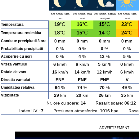
cer senin, fara
cer senin, fara
cer senin, cativa
cer senin, fara
nori
nori
nori josi
nori
19
°C
16
°C
15
°C
23
°C
Temperatura
18
°C
15
°C
14
°C
24
°C
Temperatura resimitita
0
mm
0
mm
0
mm
0
mm
Cantitate precipitatii 3 ore
0
%
0
%
0
%
0
%
Probabilitate precipitatii
0
%
4
%
13
%
5
%
Acoperire cu nori
6
km/h
6
km/h
5
km/h
0
km/h
Viteza vantului
16
km/h
14
km/h
12
km/h
6
km/h
Rafale de vant
ENE
ENE
ENE
V
Directia vantului
64
%
74
%
70
%
49
%
Umiditatea relativa
29
km
29
km
26
km
35
km
Vizibilitate
Nr. ore cu soare:
14
Rasarit soare:
06:12
A
Index UV :
7
Presiunea atmosferica:
1016
hpa Rasarit
ADVERTISEMENT