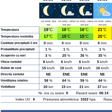
cer senin, fara
cer senin, cativa
cer senin, cativa
cer senin, cativa
nori
nori josi
nori josi
nori josi
19
°C
16
°C
16
°C
21
°C
Temperatura
17
°C
15
°C
15
°C
20
°C
Temperatura resimitita
0
mm
0
mm
0
mm
0
mm
Cantitate precipitatii 3 ore
1
%
1
%
1
%
1
%
Probabilitate precipitatii
3
%
25
%
36
%
35
%
Acoperire cu nori
8
km/h
6
km/h
6
km/h
5
km/h
Viteza vantului
15
km/h
10
km/h
10
km/h
16
km/h
Rafale de vant
NE
ENE
ENE
NE
Directia vantului
58
%
64
%
59
%
44
%
Umiditatea relativa
20
km
15
km
21
km
37
km
Vizibilitate
Nr. ore cu soare:
9
Rasarit soare:
06:14
A
Index UV :
6
Presiunea atmosferica:
1022
hpa Rasarit