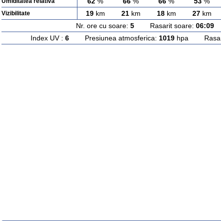
62
%
66
%
66
%
53
%
Umiditatea relativa
19
km
21
km
18
km
27
km
Vizibilitate
Nr. ore cu soare:
5
Rasarit soare:
06:09
A
Index UV :
6
Presiunea atmosferica:
1019
hpa Rasarit