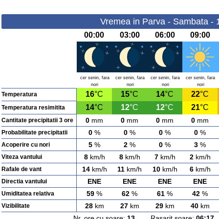
Vremea in Parva - Sambata - 
00:00
03:00
06:00
09:00
cer senin, fara
cer senin, fara
cer senin, fara
cer senin, fara
nori
nori
nori
nori
16
°C
15
°C
14
°C
22
°C
Temperatura
14
°C
12
°C
12
°C
21
°C
Temperatura resimitita
0
mm
0
mm
0
mm
0
mm
Cantitate precipitatii 3 ore
0
%
0
%
0
%
0
%
Probabilitate precipitatii
5
%
2
%
0
%
3
%
Acoperire cu nori
8
km/h
8
km/h
7
km/h
2
km/h
Viteza vantului
14
km/h
11
km/h
10
km/h
6
km/h
Rafale de vant
ENE
ENE
ENE
ENE
Directia vantului
59
%
62
%
61
%
42
%
Umiditatea relativa
28
km
27
km
29
km
40
km
Vizibilitate
Nr. ore cu soare:
13
Rasarit soare:
06:17
A