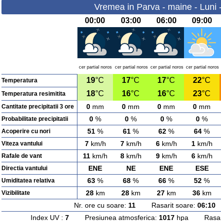
Vremea in Parva - maine - Luni 
00:00
03:00
06:00
09:00
cer partial noros
cer partial noros
cer partial noros
cer partial noros
19
°C
17
°C
17
°C
22
°C
Temperatura
18
°C
16
°C
16
°C
23
°C
Temperatura resimitita
0
mm
0
mm
0
mm
0
mm
Cantitate precipitatii 3 ore
0
%
0
%
0
%
0
%
Probabilitate precipitatii
51
%
61
%
62
%
64
%
Acoperire cu nori
7
km/h
7
km/h
6
km/h
1
km/h
Viteza vantului
11
km/h
8
km/h
9
km/h
6
km/h
Rafale de vant
ENE
NE
ENE
ESE
Directia vantului
63
%
68
%
66
%
52
%
Umiditatea relativa
28
km
28
km
27
km
36
km
Vizibilitate
Nr. ore cu soare:
11
Rasarit soare:
06:10
A
Index UV :
7
Presiunea atmosferica:
1017
hpa Rasarit