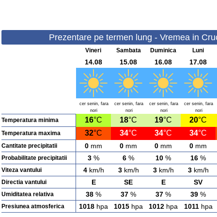
Prezentare pe termen lung - Vremea in Cruci
Vineri
Sambata
Duminica
Luni
14.08
15.08
16.08
17.08
cer senin, fara
cer senin, fara
cer senin, fara
cer senin, fara
nori
nori
nori
nori
16
°C
18
°C
19
°C
20
°C
Temperatura minima
32
°C
34
°C
34
°C
34
°C
Temperatura maxima
0
mm
0
mm
0
mm
0
mm
Cantitate precipitatii
3
%
6
%
10
%
16
%
Probabilitate precipitatii
4
km/h
3
km/h
3
km/h
3
km/h
Viteza vantului
E
SE
E
SV
Directia vantului
38
%
37
%
37
%
39
%
Umiditatea relativa
1018
hpa
1015
hpa
1012
hpa
1011
hpa
Presiunea atmosferica