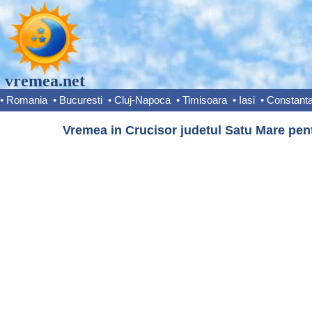
vremea.net
•
Romania
•
Bucuresti
•
Cluj-Napoca
•
Timisoara
•
Iasi
•
Constant
Vremea in Crucisor judetul Satu Mare pent