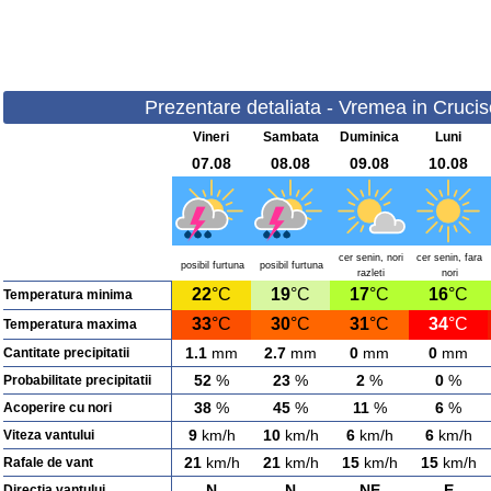
Prezentare detaliata - Vremea in Cruciso
Vineri
Sambata
Duminica
Luni
07.08
08.08
09.08
10.08
cer senin, nori
cer senin, fara
posibil furtuna
posibil furtuna
razleti
nori
22
°C
19
°C
17
°C
16
°C
Temperatura minima
33
°C
30
°C
31
°C
34
°C
Temperatura maxima
1.1
mm
2.7
mm
0
mm
0
mm
Cantitate precipitatii
52
%
23
%
2
%
0
%
Probabilitate precipitatii
38
%
45
%
11
%
6
%
Acoperire cu nori
9
km/h
10
km/h
6
km/h
6
km/h
Viteza vantului
21
km/h
21
km/h
15
km/h
15
km/h
Rafale de vant
N
N
NE
E
Directia vantului