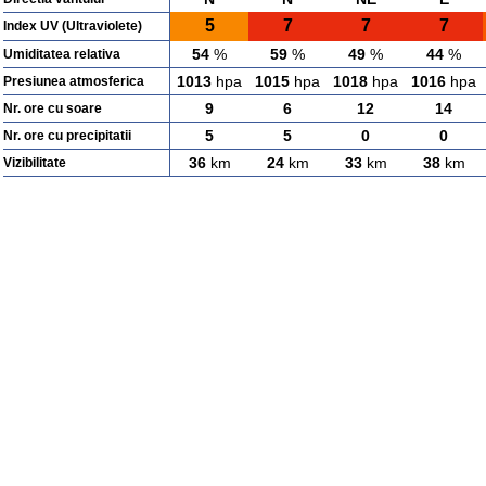
5
7
7
7
Index UV (Ultraviolete)
54
%
59
%
49
%
44
%
Umiditatea relativa
1013
hpa
1015
hpa
1018
hpa
1016
hpa
Presiunea atmosferica
9
6
12
14
Nr. ore cu soare
5
5
0
0
Nr. ore cu precipitatii
36
km
24
km
33
km
38
km
Vizibilitate