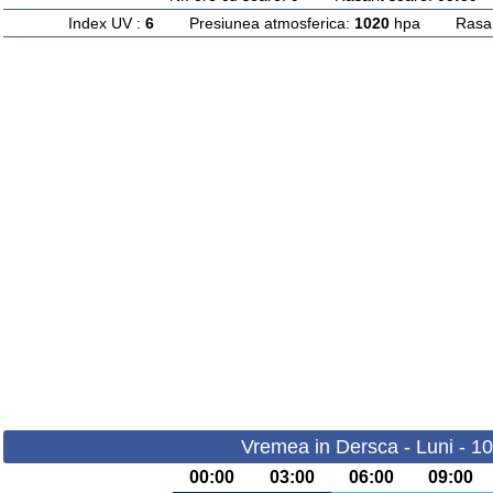
Index UV :
6
Presiunea atmosferica:
1020
hpa Rasarit
Vremea in Dersca - Luni - 1
00:00
03:00
06:00
09:00