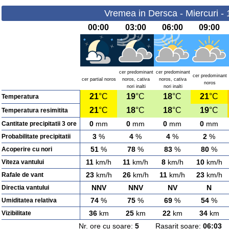
Vremea in Dersca - Miercuri -
00:00
03:00
06:00
09:00
cer predominant
cer predominant
cer predominant
cer partial noros
noros, cativa
noros, cativa
noros
nori inalti
nori inalti
21
°C
19
°C
18
°C
21
°C
Temperatura
21
°C
18
°C
18
°C
19
°C
Temperatura resimitita
0
mm
0
mm
0
mm
0
mm
Cantitate precipitatii 3 ore
3
%
4
%
4
%
2
%
Probabilitate precipitatii
51
%
78
%
83
%
80
%
Acoperire cu nori
11
km/h
11
km/h
8
km/h
10
km/h
Viteza vantului
23
km/h
26
km/h
11
km/h
23
km/h
Rafale de vant
NNV
NNV
NV
N
Directia vantului
74
%
75
%
69
%
54
%
Umiditatea relativa
36
km
25
km
22
km
34
km
Vizibilitate
Nr. ore cu soare:
5
Rasarit soare:
06:03
A