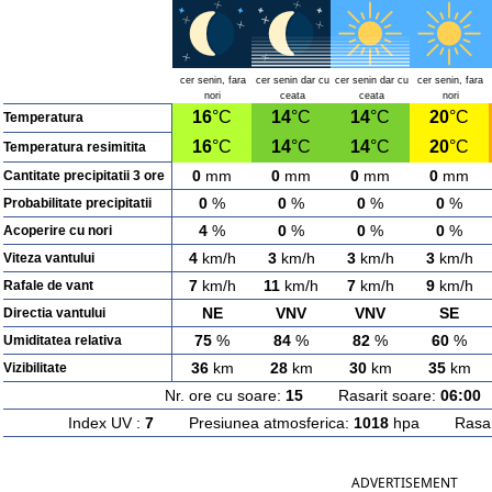
cer senin, fara
cer senin dar cu
cer senin dar cu
cer senin, fara
nori
ceata
ceata
nori
16
°C
14
°C
14
°C
20
°C
Temperatura
16
°C
14
°C
14
°C
20
°C
Temperatura resimitita
0
mm
0
mm
0
mm
0
mm
Cantitate precipitatii 3 ore
0
%
0
%
0
%
0
%
Probabilitate precipitatii
4
%
0
%
0
%
0
%
Acoperire cu nori
4
km/h
3
km/h
3
km/h
3
km/h
Viteza vantului
7
km/h
11
km/h
7
km/h
9
km/h
Rafale de vant
NE
VNV
VNV
SE
Directia vantului
75
%
84
%
82
%
60
%
Umiditatea relativa
36
km
28
km
30
km
35
km
Vizibilitate
Nr. ore cu soare:
15
Rasarit soare:
06:00
A
Index UV :
7
Presiunea atmosferica:
1018
hpa Rasarit
ADVERTISEMENT