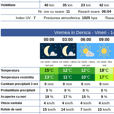
40
km
35
km
23
km
42
km
Vizibilitate
Nr. ore cu soare:
11
Rasarit soare:
06:04
A
Index UV :
7
Presiunea atmosferica:
1025
hpa Rasarit
Vremea in Dersca - Vineri - 
00:00
03:00
06:00
09:00
cer senin, cativa
cer senin, cativa
cer senin, cativa
cer senin, fara
nori josi
nori josi
nori josi
nori
15
°C
12
°C
12
°C
18
°C
Temperatura
13
°C
11
°C
10
°C
17
°C
Temperatura resimitita
0
mm
0
mm
0
mm
0
mm
Cantitate precipitatii 3 ore
0
%
0
%
0
%
0
%
Probabilitate precipitatii
19
%
17
%
15
%
9
%
Acoperire cu nori
4
km/h
4
km/h
4
km/h
4
km/h
Viteza vantului
15
km/h
14
km/h
7
km/h
10
km/h
Rafale de vant