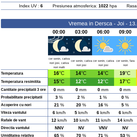
Index UV :
6
Presiunea atmosferica:
1022
hpa Rasarit
Vremea in Dersca - Joi - 13
00:00
03:00
06:00
09:00
cer senin, cativa
cer senin, cativa
cer senin, cativa
cer senin, fara
nori josi, cativa
nori josi
nori josi
nori
nori inalti
16
°C
14
°C
14
°C
19
°C
Temperatura
15
°C
12
°C
12
°C
17
°C
Temperatura resimitita
0
mm
0
mm
0
mm
0
mm
Cantitate precipitatii 3 ore
3
%
2
%
1
%
0
%
Probabilitate precipitatii
21
%
20
%
16
%
5
%
Acoperire cu nori
6
km/h
5
km/h
6
km/h
6
km/h
Viteza vantului
12
km/h
10
km/h
11
km/h
14
km/h
Rafale de vant
NNV
NV
VNV
NV
Directia vantului
65
%
70
%
71
%
53
%
Umiditatea relativa