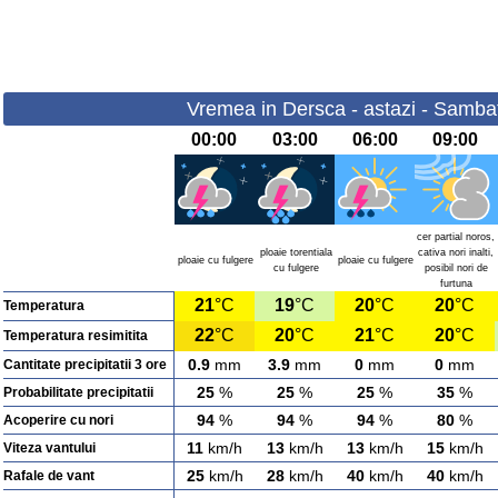
Vremea in Dersca - astazi - Samba
00:00
03:00
06:00
09:00
cer partial noros,
ploaie torentiala
cativa nori inalti,
ploaie cu fulgere
ploaie cu fulgere
cu fulgere
posibil nori de
furtuna
21
°C
19
°C
20
°C
20
°C
Temperatura
22
°C
20
°C
21
°C
20
°C
Temperatura resimitita
0.9
mm
3.9
mm
0
mm
0
mm
Cantitate precipitatii 3 ore
25
%
25
%
25
%
35
%
Probabilitate precipitatii
94
%
94
%
94
%
80
%
Acoperire cu nori
11
km/h
13
km/h
13
km/h
15
km/h
Viteza vantului
25
km/h
28
km/h
40
km/h
40
km/h
Rafale de vant