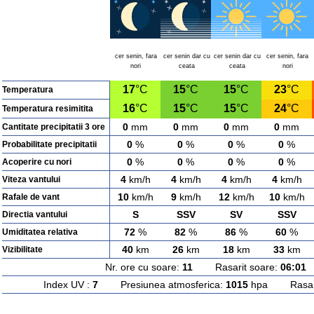
cer senin, fara
cer senin dar cu
cer senin dar cu
cer senin, fara
nori
ceata
ceata
nori
17
°C
15
°C
15
°C
23
°C
Temperatura
16
°C
15
°C
15
°C
24
°C
Temperatura resimitita
0
mm
0
mm
0
mm
0
mm
Cantitate precipitatii 3 ore
0
%
0
%
0
%
0
%
Probabilitate precipitatii
0
%
0
%
0
%
0
%
Acoperire cu nori
4
km/h
4
km/h
4
km/h
4
km/h
Viteza vantului
10
km/h
9
km/h
12
km/h
10
km/h
Rafale de vant
S
SSV
SV
SSV
Directia vantului
72
%
82
%
86
%
60
%
Umiditatea relativa
40
km
26
km
18
km
33
km
Vizibilitate
Nr. ore cu soare:
11
Rasarit soare:
06:01
A
Index UV :
7
Presiunea atmosferica:
1015
hpa Rasarit