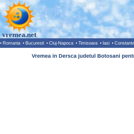
vremea.net
•
Romania
•
Bucuresti
•
Cluj-Napoca
•
Timisoara
•
Iasi
•
Constant
Vremea in Dersca judetul Botosani pentr