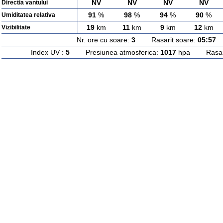
NV
NV
NV
NV
Directia vantului
91
%
98
%
94
%
90
%
Umiditatea relativa
19
km
11
km
9
km
12
km
Vizibilitate
Nr. ore cu soare:
3
Rasarit soare:
05:57
A
Index UV :
5
Presiunea atmosferica:
1017
hpa Rasarit