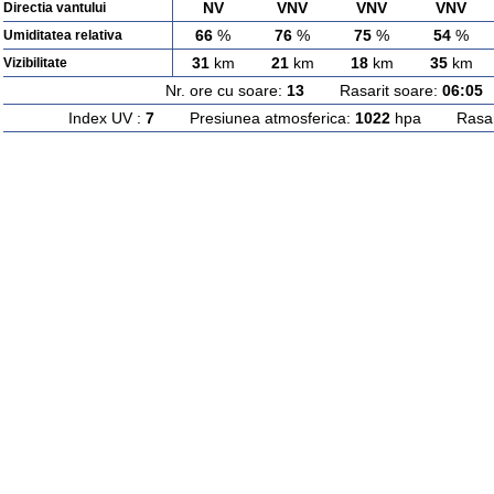
NV
VNV
VNV
VNV
Directia vantului
66
%
76
%
75
%
54
%
Umiditatea relativa
31
km
21
km
18
km
35
km
Vizibilitate
Nr. ore cu soare:
13
Rasarit soare:
06:05
A
Index UV :
7
Presiunea atmosferica:
1022
hpa Rasarit