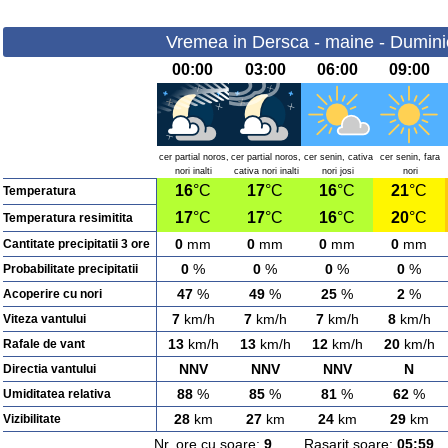
Vremea in Dersca - maine - Dumini
00:00
03:00
06:00
09:00
cer partial noros,
cer partial noros,
cer senin, cativa
cer senin, fara
nori inalti
cativa nori inalti
nori josi
nori
16
°C
17
°C
16
°C
21
°C
Temperatura
17
°C
17
°C
16
°C
20
°C
Temperatura resimitita
0
mm
0
mm
0
mm
0
mm
Cantitate precipitatii 3 ore
0
%
0
%
0
%
0
%
Probabilitate precipitatii
47
%
49
%
25
%
2
%
Acoperire cu nori
7
km/h
7
km/h
7
km/h
8
km/h
Viteza vantului
13
km/h
13
km/h
12
km/h
20
km/h
Rafale de vant
NNV
NNV
NNV
N
Directia vantului
88
%
85
%
81
%
62
%
Umiditatea relativa
28
km
27
km
24
km
29
km
Vizibilitate
Nr. ore cu soare:
9
Rasarit soare:
05:59
A