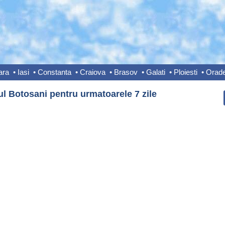
ara
•
Iasi
•
Constanta
•
Craiova
•
Brasov
•
Galati
•
Ploiesti
•
Orad
ul Botosani pentru urmatoarele 7 zile