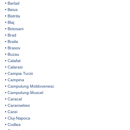
•
Barlad
•
Beius
•
Bistrita
•
Blaj
•
Botosani
•
Brad
•
Braila
•
Brasov
•
Buzau
•
Calafat
•
Calarasi
•
Campia Turzii
•
Campina
•
Campulung Moldovenesc
•
Campulung-Muscel
•
Caracal
•
Caransebes
•
Carei
•
Cluj-Napoca
•
Codlea