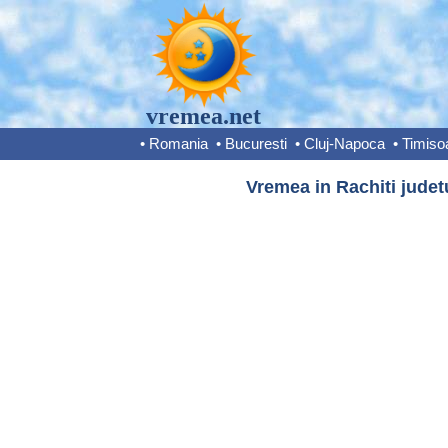
vremea.net
•
Romania
•
Bucuresti
•
Cluj-Napoca
•
Timiso
Vremea in Rachiti judet