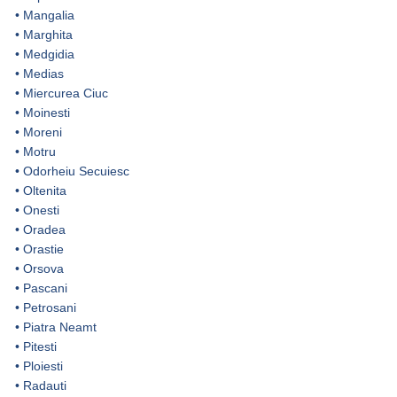
•
Mangalia
•
Marghita
•
Medgidia
•
Medias
•
Miercurea Ciuc
•
Moinesti
•
Moreni
•
Motru
•
Odorheiu Secuiesc
•
Oltenita
•
Onesti
•
Oradea
•
Orastie
•
Orsova
•
Pascani
•
Petrosani
•
Piatra Neamt
•
Pitesti
•
Ploiesti
•
Radauti