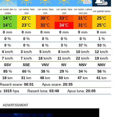
cer senin dar cu
cer senin, fara
cer senin, fara
cer senin, fara
cer senin, cativa
cer partial noros
ceata
nori
nori
nori
nori josi
14
°C
22
°C
30
°C
33
°C
31
°C
25
°C
14
°C
23
°C
31
°C
34
°C
31
°C
25
°C
0
mm
0
mm
0
mm
0
mm
0
mm
0
mm
0
%
0
%
0
%
0
%
0
%
1
%
0
%
0
%
6
%
3
%
37
%
53
%
4
km/h
3
km/h
5
km/h
8
km/h
10
km/h
12
km/h
7
km/h
7
km/h
18
km/h
11
km/h
22
km/h
19
km/h
SSV
SSE
VNV
NV
NNV
NNV
85
%
60
%
38
%
29
%
34
%
56
%
18
km
31
km
48
km
50
km
47
km
41
km
arit soare:
06:01
Apus soare:
20:35
a:
1015
hpa Rasarit luna:
03:48
Apus luna:
20:05
ADVERTISEMENT