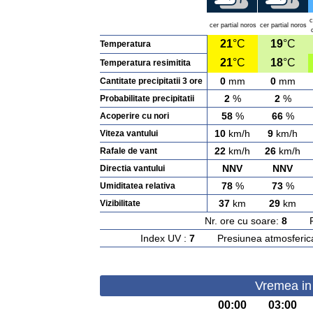
c
cer partial noros
cer partial noros
21
°C
19
°C
Temperatura
21
°C
18
°C
Temperatura resimitita
0
mm
0
mm
Cantitate precipitatii 3 ore
2
%
2
%
Probabilitate precipitatii
58
%
66
%
Acoperire cu nori
10
km/h
9
km/h
Viteza vantului
22
km/h
26
km/h
Rafale de vant
NNV
NNV
Directia vantului
78
%
73
%
Umiditatea relativa
37
km
29
km
Vizibilitate
Nr. ore cu soare:
8
Rasa
Index UV :
7
Presiunea atmosferic
Vremea in 
00:00
03:00