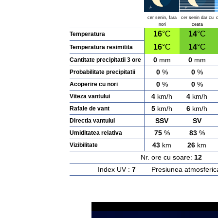
cer senin, fara
cer senin dar cu
nori
ceata
16
°C
14
°C
Temperatura
16
°C
14
°C
Temperatura resimitita
0
mm
0
mm
Cantitate precipitatii 3 ore
0
%
0
%
Probabilitate precipitatii
0
%
0
%
Acoperire cu nori
4
km/h
4
km/h
Viteza vantului
5
km/h
6
km/h
Rafale de vant
SSV
SV
Directia vantului
75
%
83
%
Umiditatea relativa
43
km
26
km
Vizibilitate
Nr. ore cu soare:
12
Ras
Index UV :
7
Presiunea atmosferic