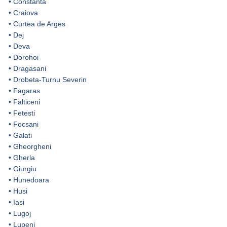
•
Constanta
•
Craiova
•
Curtea de Arges
•
Dej
•
Deva
•
Dorohoi
•
Dragasani
•
Drobeta-Turnu Severin
•
Fagaras
•
Falticeni
•
Fetesti
•
Focsani
•
Galati
•
Gheorgheni
•
Gherla
•
Giurgiu
•
Hunedoara
•
Husi
•
Iasi
•
Lugoj
•
Lupeni