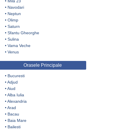
•
Mila 23
•
Navodari
•
Neptun
•
Olimp
•
Saturn
•
Sfantu Gheorghe
•
Sulina
•
Vama Veche
•
Venus
Orasele Principale
•
Bucuresti
•
Adjud
•
Aiud
•
Alba Iulia
•
Alexandria
•
Arad
•
Bacau
•
Baia Mare
•
Bailesti