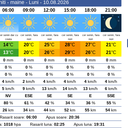
ti - maine - Luni - 10.08.2026
06:00
09:00
12:00
15:00
18:00
21:00
cer senin dar cu
cer senin, fara
cer senin, fara
cer senin, fara
cer senin, fara
cer senin, fara
ceata
nori
nori
nori
nori
nori
14
°C
20
°C
25
°C
28
°C
27
°C
21
°C
13
°C
20
°C
26
°C
29
°C
26
°C
21
°C
0
mm
0
mm
0
mm
0
mm
0
mm
0
mm
0
%
0
%
0
%
0
%
0
%
0
%
0
%
0
%
0
%
0
%
0
%
0
%
4
km/h
2
km/h
4
km/h
4
km/h
4
km/h
4
km/h
5
km/h
9
km/h
13
km/h
14
km/h
13
km/h
6
km/h
NV
ESE
SE
SE
E
SSE
80
%
61
%
42
%
34
%
36
%
55
%
26
km
34
km
44
km
52
km
55
km
54
km
arit soare:
06:00
Apus soare:
20:36
a:
1018
hpa Rasarit luna:
02:25
Apus luna:
19:31