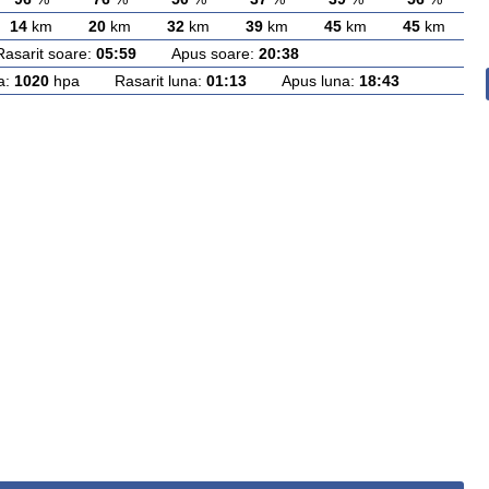
14
km
20
km
32
km
39
km
45
km
45
km
rit soare:
05:59
Apus soare:
20:38
a:
1020
hpa Rasarit luna:
01:13
Apus luna:
18:43