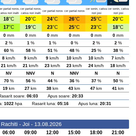
er partial noros,
cer partial noros,
cer senin, cativa
cer senin, cativa
cer partial noros
cer partial noros
cativa nori inalti
cativa nori inalti
nori josi
nori josi
18
°C
20
°C
24
°C
26
°C
25
°C
20
°C
17
°C
19
°C
23
°C
25
°C
23
°C
18
°C
0
mm
0
mm
0
mm
0
mm
0
mm
0
mm
2
%
1
%
1
%
0
%
2
%
2
%
60
%
58
%
51
%
48
%
25
%
38
%
8
km/h
9
km/h
9
km/h
10
km/h
10
km/h
7
km/h
21
km/h
21
km/h
23
km/h
23
km/h
24
km/h
18
km/h
NV
NNV
N
NNV
N
N
70
%
56
%
44
%
36
%
37
%
50
%
19
km
27
km
38
km
43
km
47
km
41
km
rit soare:
06:03
Apus soare:
20:33
a:
1022
hpa Rasarit luna:
05:16
Apus luna:
20:31
Rachiti - Joi - 13.08.2026
06:00
09:00
12:00
15:00
18:00
21:00