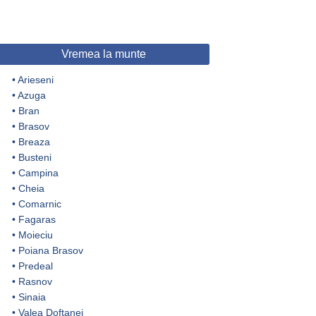
Vremea la munte
•
Arieseni
•
Azuga
•
Bran
•
Brasov
•
Breaza
•
Busteni
•
Campina
•
Cheia
•
Comarnic
•
Fagaras
•
Moieciu
•
Poiana Brasov
•
Predeal
•
Rasnov
•
Sinaia
•
Valea Doftanei