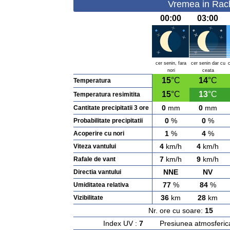
Vremea in Rachi
00:00
03:00
cer senin, fara
cer senin dar cu
nori
ceata
15
°C
14
°C
Temperatura
15
°C
13
°C
Temperatura resimitita
0
mm
0
mm
Cantitate precipitatii 3 ore
0
%
0
%
Probabilitate precipitatii
1
%
4
%
Acoperire cu nori
4
km/h
4
km/h
Viteza vantului
7
km/h
9
km/h
Rafale de vant
NNE
NV
Directia vantului
77
%
84
%
Umiditatea relativa
36
km
28
km
Vizibilitate
Nr. ore cu soare:
15
Ras
Index UV :
7
Presiunea atmosferic