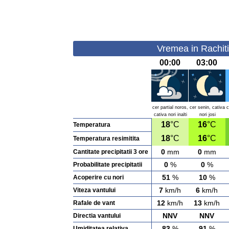
Vremea in Rachiti
00:00
03:00
cer partial noros,
cer senin, cativa
c
cativa nori inalti
nori josi
18
°C
16
°C
Temperatura
18
°C
16
°C
Temperatura resimitita
0
mm
0
mm
Cantitate precipitatii 3 ore
0
%
0
%
Probabilitate precipitatii
51
%
10
%
Acoperire cu nori
7
km/h
6
km/h
Viteza vantului
12
km/h
13
km/h
Rafale de vant
NNV
NNV
Directia vantului
83
%
91
%
Umiditatea relativa