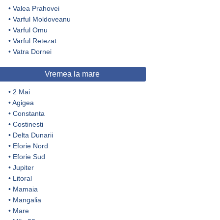
•
Valea Prahovei
•
Varful Moldoveanu
•
Varful Omu
•
Varful Retezat
•
Vatra Dornei
Vremea la mare
•
2 Mai
•
Agigea
•
Constanta
•
Costinesti
•
Delta Dunarii
•
Eforie Nord
•
Eforie Sud
•
Jupiter
•
Litoral
•
Mamaia
•
Mangalia
•
Mare