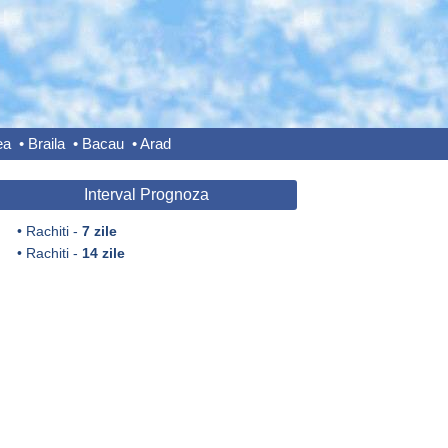
ea
•
Braila
•
Bacau
•
Arad
Interval Prognoza
•
Rachiti -
7 zile
•
Rachiti -
14 zile