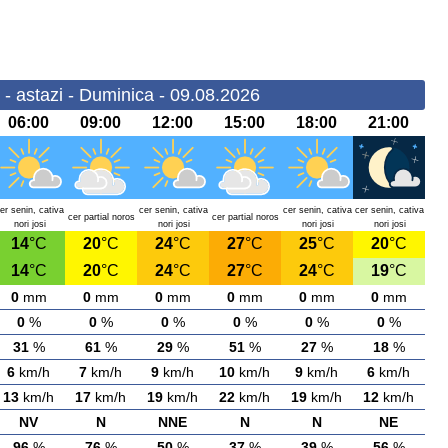
 - astazi - Duminica - 09.08.2026
06:00
09:00
12:00
15:00
18:00
21:00
er senin, cativa
cer senin, cativa
cer senin, cativa
cer senin, cativa
cer partial noros
cer partial noros
nori josi
nori josi
nori josi
nori josi
14
°C
20
°C
24
°C
27
°C
25
°C
20
°C
14
°C
20
°C
24
°C
27
°C
24
°C
19
°C
0
mm
0
mm
0
mm
0
mm
0
mm
0
mm
0
%
0
%
0
%
0
%
0
%
0
%
31
%
61
%
29
%
51
%
27
%
18
%
6
km/h
7
km/h
9
km/h
10
km/h
9
km/h
6
km/h
13
km/h
17
km/h
19
km/h
22
km/h
19
km/h
12
km/h
NV
N
NNE
N
N
NE
96
%
76
%
50
%
37
%
39
%
56
%