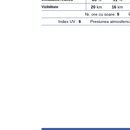
20
km
16
km
Vizibilitate
Nr. ore cu soare:
9
Rasa
Index UV :
6
Presiunea atmosferic