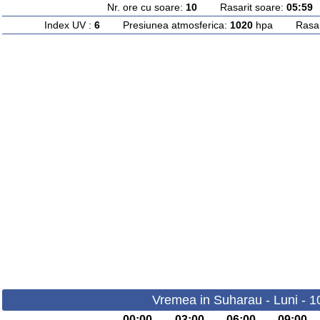
Nr. ore cu soare:
10
Rasarit soare:
05:59
A
Index UV :
6
Presiunea atmosferica:
1020
hpa Rasarit
Vremea in Suharau - Luni - 1
00:00
03:00
06:00
09:00