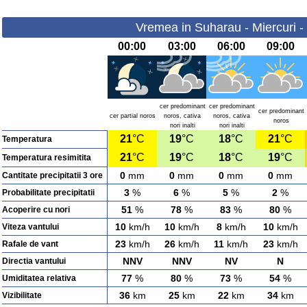
Vremea in Suharau - Miercuri -
00:00
03:00
06:00
09:00
cer predominant
cer predominant
cer predominant
cer partial noros
noros, cativa
noros, cativa
noros
nori inalti
nori inalti
21
°C
19
°C
18
°C
21
°C
Temperatura
21
°C
19
°C
18
°C
19
°C
Temperatura resimitita
0
mm
0
mm
0
mm
0
mm
Cantitate precipitatii 3 ore
3
%
6
%
5
%
2
%
Probabilitate precipitatii
51
%
78
%
83
%
80
%
Acoperire cu nori
10
km/h
10
km/h
8
km/h
10
km/h
Viteza vantului
23
km/h
26
km/h
11
km/h
23
km/h
Rafale de vant
NNV
NNV
NV
N
Directia vantului
77
%
80
%
73
%
54
%
Umiditatea relativa
36
km
25
km
22
km
34
km
Vizibilitate