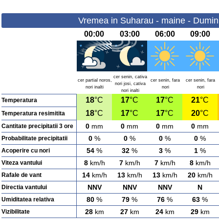
Vremea in Suharau - maine - Dumin
00:00
03:00
06:00
09:00
cer senin, cativa
cer partial noros,
cer senin, fara
cer senin, fara
nori josi, cativa
nori inalti
nori
nori
nori inalti
18
°C
17
°C
17
°C
21
°C
Temperatura
18
°C
17
°C
17
°C
20
°C
Temperatura resimitita
0
mm
0
mm
0
mm
0
mm
Cantitate precipitatii 3 ore
0
%
0
%
0
%
0
%
Probabilitate precipitatii
54
%
32
%
3
%
1
%
Acoperire cu nori
8
km/h
7
km/h
7
km/h
8
km/h
Viteza vantului
14
km/h
13
km/h
13
km/h
20
km/h
Rafale de vant
NNV
NNV
NNV
N
Directia vantului
80
%
79
%
76
%
63
%
Umiditatea relativa
28
km
27
km
24
km
29
km
Vizibilitate