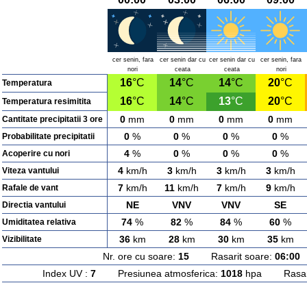
cer senin, fara
cer senin dar cu
cer senin dar cu
cer senin, fara
nori
ceata
ceata
nori
16
°C
14
°C
14
°C
20
°C
Temperatura
16
°C
14
°C
13
°C
20
°C
Temperatura resimitita
0
mm
0
mm
0
mm
0
mm
Cantitate precipitatii 3 ore
0
%
0
%
0
%
0
%
Probabilitate precipitatii
4
%
0
%
0
%
0
%
Acoperire cu nori
4
km/h
3
km/h
3
km/h
3
km/h
Viteza vantului
7
km/h
11
km/h
7
km/h
9
km/h
Rafale de vant
NE
VNV
VNV
SE
Directia vantului
74
%
82
%
84
%
60
%
Umiditatea relativa
36
km
28
km
30
km
35
km
Vizibilitate
Nr. ore cu soare:
15
Rasarit soare:
06:00
A
Index UV :
7
Presiunea atmosferica:
1018
hpa Rasarit