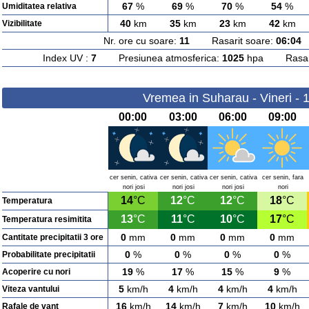
67
%
69
%
70
%
54
%
Umiditatea relativa
40
km
35
km
23
km
42
km
Vizibilitate
Nr. ore cu soare:
11
Rasarit soare:
06:04
A
Index UV :
7
Presiunea atmosferica:
1025
hpa Rasarit
Vremea in Suharau - Vineri - 
00:00
03:00
06:00
09:00
cer senin, cativa
cer senin, cativa
cer senin, cativa
cer senin, fara
nori josi
nori josi
nori josi
nori
14
°C
12
°C
12
°C
18
°C
Temperatura
13
°C
11
°C
10
°C
17
°C
Temperatura resimitita
0
mm
0
mm
0
mm
0
mm
Cantitate precipitatii 3 ore
0
%
0
%
0
%
0
%
Probabilitate precipitatii
19
%
17
%
15
%
9
%
Acoperire cu nori
5
km/h
4
km/h
4
km/h
4
km/h
Viteza vantului
16
km/h
14
km/h
7
km/h
10
km/h
Rafale de vant