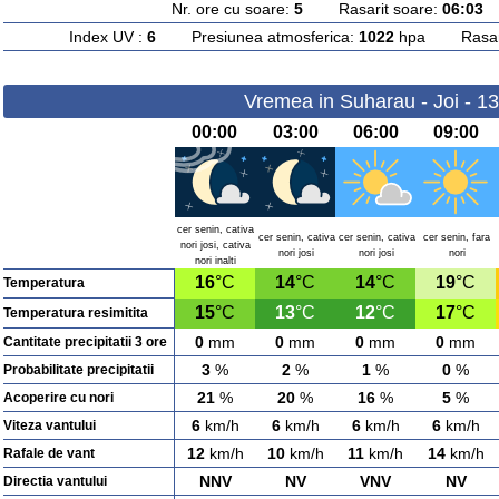
Nr. ore cu soare:
5
Rasarit soare:
06:03
A
Index UV :
6
Presiunea atmosferica:
1022
hpa Rasarit
Vremea in Suharau - Joi - 1
00:00
03:00
06:00
09:00
cer senin, cativa
cer senin, cativa
cer senin, cativa
cer senin, fara
nori josi, cativa
nori josi
nori josi
nori
nori inalti
16
°C
14
°C
14
°C
19
°C
Temperatura
15
°C
13
°C
12
°C
17
°C
Temperatura resimitita
0
mm
0
mm
0
mm
0
mm
Cantitate precipitatii 3 ore
3
%
2
%
1
%
0
%
Probabilitate precipitatii
21
%
20
%
16
%
5
%
Acoperire cu nori
6
km/h
6
km/h
6
km/h
6
km/h
Viteza vantului
12
km/h
10
km/h
11
km/h
14
km/h
Rafale de vant
NNV
NV
VNV
NV
Directia vantului