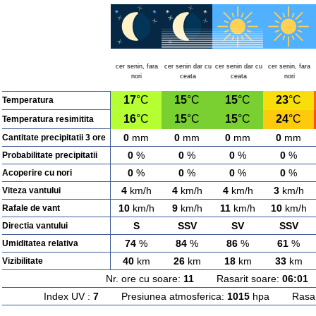
cer senin, fara
cer senin dar cu
cer senin dar cu
cer senin, fara
nori
ceata
ceata
nori
17
°C
15
°C
15
°C
23
°C
Temperatura
16
°C
15
°C
15
°C
24
°C
Temperatura resimitita
0
mm
0
mm
0
mm
0
mm
Cantitate precipitatii 3 ore
0
%
0
%
0
%
0
%
Probabilitate precipitatii
0
%
0
%
0
%
0
%
Acoperire cu nori
4
km/h
4
km/h
4
km/h
3
km/h
Viteza vantului
10
km/h
9
km/h
11
km/h
10
km/h
Rafale de vant
S
SSV
SV
SSV
Directia vantului
74
%
84
%
86
%
61
%
Umiditatea relativa
40
km
26
km
18
km
33
km
Vizibilitate
Nr. ore cu soare:
11
Rasarit soare:
06:01
A
Index UV :
7
Presiunea atmosferica:
1015
hpa Rasarit