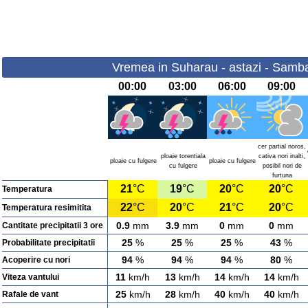
Vremea in Suharau - astazi - Samba
00:00
03:00
06:00
09:00
cer partial noros,
ploaie torentiala
cativa nori inalti,
ploaie cu fulgere
ploaie cu fulgere
cu fulgere
posibil nori de
furtuna
21
°C
19
°C
20
°C
20
°C
Temperatura
22
°C
20
°C
21
°C
20
°C
Temperatura resimitita
0.9
mm
3.9
mm
0
mm
0
mm
Cantitate precipitatii 3 ore
25
%
25
%
25
%
43
%
Probabilitate precipitatii
94
%
94
%
94
%
80
%
Acoperire cu nori
11
km/h
13
km/h
14
km/h
14
km/h
Viteza vantului
25
km/h
28
km/h
40
km/h
40
km/h
Rafale de vant