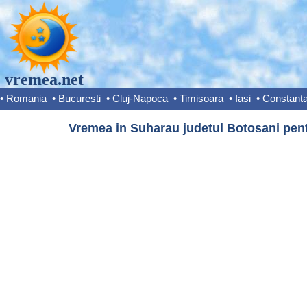
vremea.net
•
Romania
•
Bucuresti
•
Cluj-Napoca
•
Timisoara
•
Iasi
•
Constant
Vremea in Suharau judetul Botosani pent