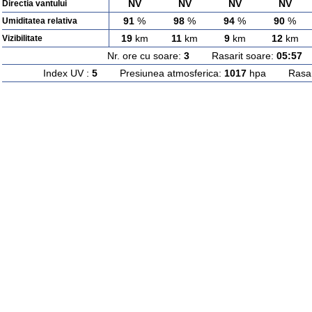
NV
NV
NV
NV
Directia vantului
91
%
98
%
94
%
90
%
Umiditatea relativa
19
km
11
km
9
km
12
km
Vizibilitate
Nr. ore cu soare:
3
Rasarit soare:
05:57
A
Index UV :
5
Presiunea atmosferica:
1017
hpa Rasarit