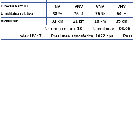
NV
VNV
VNV
VNV
Directia vantului
68
%
75
%
75
%
54
%
Umiditatea relativa
31
km
21
km
18
km
35
km
Vizibilitate
Nr. ore cu soare:
13
Rasarit soare:
06:05
A
Index UV :
7
Presiunea atmosferica:
1022
hpa Rasarit