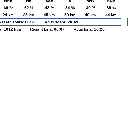
NNE
NE
SSE
S
NNV
NNV
69
%
62
%
43
%
34
%
30
%
39
%
24
km
35
km
45
km
50
km
49
km
44
km
rit soare:
06:20
Apus soare:
20:49
a:
1012
hpa Rasarit luna:
00:07
Apus luna:
16:26