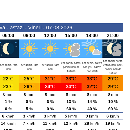
 - astazi - Vineri - 07.08.2026
06:00
09:00
12:00
15:00
18:00
21:00
cer partial noros,
cer partial noros,
cer senin, cativa
cer senin, fara
cer senin, fara
cer senin, fara
cativa nori inalti,
posibil nori de
nori josi, cativa
nori
nori
nori
posibil nori de
furtuna
nori inalti
furtuna
22
°C
25
°C
31
°C
33
°C
33
°C
29
°C
23
°C
26
°C
34
°C
34
°C
32
°C
29
°C
0
mm
0
mm
0
mm
0
mm
0
mm
0
mm
1
%
0
%
6
%
13
%
14
%
10
%
0
%
5
%
0
%
60
%
40
%
60
%
6
km/h
3
km/h
3
km/h
5
km/h
9
km/h
6
km/h
14
km/h
7
km/h
11
km/h
12
km/h
28
km/h
19
km/h