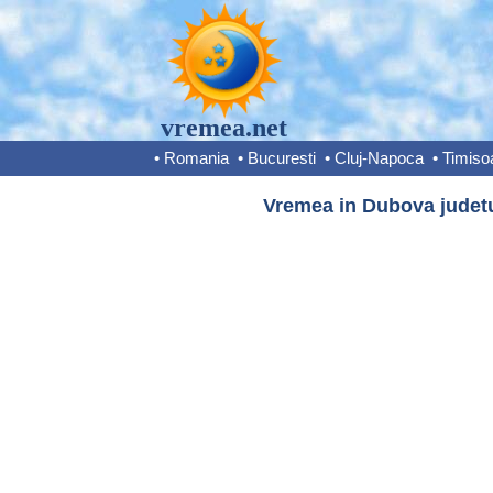
vremea.net
•
Romania
•
Bucuresti
•
Cluj-Napoca
•
Timiso
Vremea in Dubova judetu