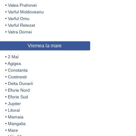
•
Valea Prahovei
•
Varful Moldoveanu
•
Varful Omu
•
Varful Retezat
•
Vatra Dornei
Vremea la mare
•
2 Mai
•
Agigea
•
Constanta
•
Costinesti
•
Delta Dunarii
•
Eforie Nord
•
Eforie Sud
•
Jupiter
•
Litoral
•
Mamaia
•
Mangalia
•
Mare