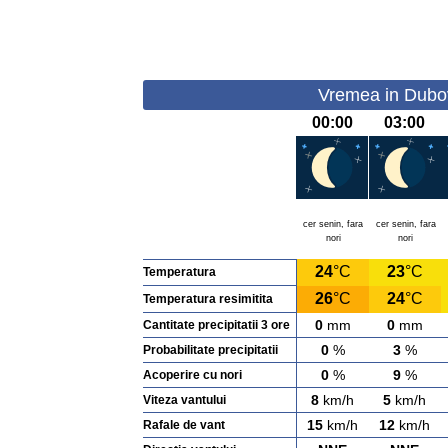
Vremea in Dubova
00:00
03:00
cer senin, fara
cer senin, fara
nori
nori
24
°C
23
°C
Temperatura
26
°C
24
°C
Temperatura resimitita
0
mm
0
mm
Cantitate precipitatii 3 ore
0
%
3
%
Probabilitate precipitatii
0
%
9
%
Acoperire cu nori
8
km/h
5
km/h
Viteza vantului
15
km/h
12
km/h
Rafale de vant