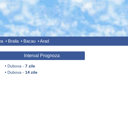
ea
•
Braila
•
Bacau
•
Arad
Interval Prognoza
•
Dubova -
7 zile
•
Dubova -
14 zile