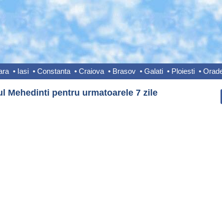
ara
•
Iasi
•
Constanta
•
Craiova
•
Brasov
•
Galati
•
Ploiesti
•
Orad
l Mehedinti pentru urmatoarele 7 zile