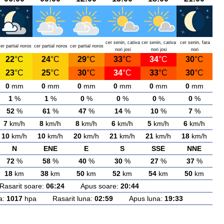
cer senin, cativa
cer senin, cativa
cer senin, fara
er partial noros
cer partial noros
cer partial noros
nori josi
nori josi
nori
22
°C
24
°C
29
°C
33
°C
34
°C
30
°C
23
°C
25
°C
30
°C
34
°C
33
°C
30
°C
0
mm
0
mm
0
mm
0
mm
0
mm
0
mm
1
%
1
%
0
%
0
%
0
%
0
%
52
%
61
%
47
%
14
%
10
%
7
%
7
km/h
8
km/h
8
km/h
6
km/h
5
km/h
6
km/h
10
km/h
10
km/h
20
km/h
21
km/h
21
km/h
18
km/h
N
ENE
E
S
SSE
NNE
72
%
58
%
40
%
30
%
27
%
37
%
18
km
38
km
50
km
52
km
54
km
50
km
arit soare:
06:24
Apus soare:
20:44
a:
1017
hpa Rasarit luna:
02:59
Apus luna:
19:33