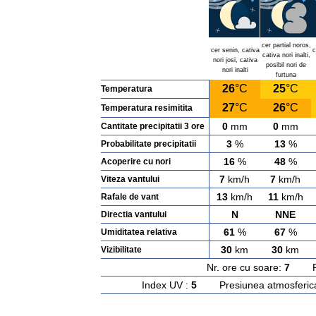
cer partial noros,
cer senin, cativa
c
cativa nori inalti,
nori josi, cativa
posibil nori de
nori inalti
furtuna
26
°C
25
°C
Temperatura
27
°C
26
°C
Temperatura resimitita
0
mm
0
mm
Cantitate precipitatii 3 ore
3
%
13
%
Probabilitate precipitatii
16
%
48
%
Acoperire cu nori
7
km/h
7
km/h
Viteza vantului
13
km/h
11
km/h
Rafale de vant
N
NNE
Directia vantului
61
%
67
%
Umiditatea relativa
30
km
30
km
Vizibilitate
Nr. ore cu soare:
7
Rasa
Index UV :
5
Presiunea atmosferic