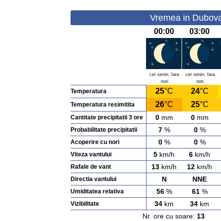
Vremea in Dubova
00:00
03:00
cer senin, fara
cer senin, fara
nori
nori
25
°C
24
°C
Temperatura
26
°C
25
°C
Temperatura resimitita
0
mm
0
mm
Cantitate precipitatii 3 ore
7
%
0
%
Probabilitate precipitatii
0
%
0
%
Acoperire cu nori
5
km/h
6
km/h
Viteza vantului
13
km/h
12
km/h
Rafale de vant
N
NNE
Directia vantului
56
%
61
%
Umiditatea relativa
34
km
34
km
Vizibilitate
Nr. ore cu soare:
13
Ras