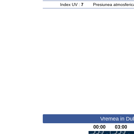
Index UV :
7
Presiunea atmosferic
Vremea in Dub
00:00
03:00