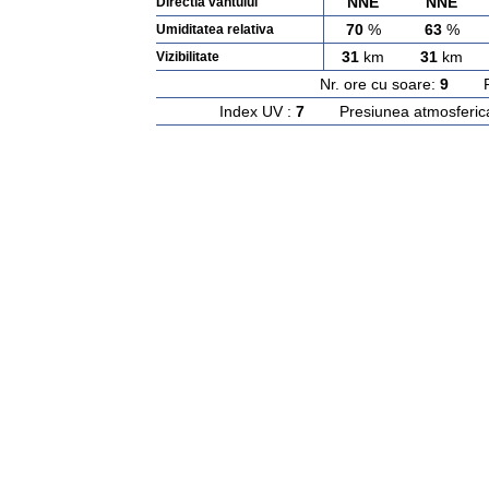
NNE
NNE
Directia vantului
70
%
63
%
Umiditatea relativa
31
km
31
km
Vizibilitate
Nr. ore cu soare:
9
Rasa
Index UV :
7
Presiunea atmosferic