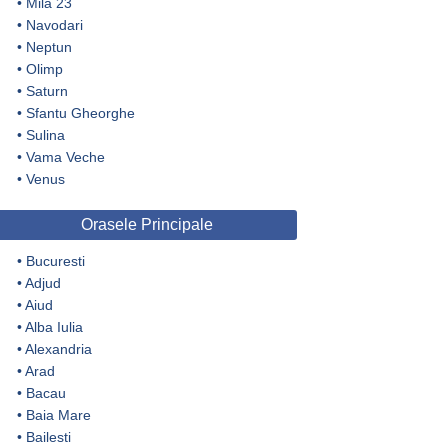
•
Mila 23
•
Navodari
•
Neptun
•
Olimp
•
Saturn
•
Sfantu Gheorghe
•
Sulina
•
Vama Veche
•
Venus
Orasele Principale
•
Bucuresti
•
Adjud
•
Aiud
•
Alba Iulia
•
Alexandria
•
Arad
•
Bacau
•
Baia Mare
•
Bailesti