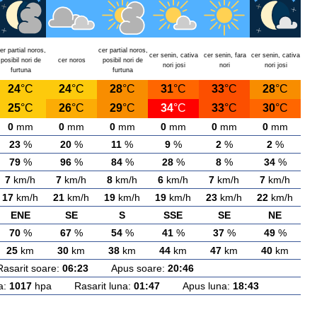
er partial noros,
cer partial noros,
cer senin, cativa
cer senin, fara
cer senin, cativa
posibil nori de
cer noros
posibil nori de
nori josi
nori
nori josi
furtuna
furtuna
24
°C
24
°C
28
°C
31
°C
33
°C
28
°C
25
°C
26
°C
29
°C
34
°C
33
°C
30
°C
0
mm
0
mm
0
mm
0
mm
0
mm
0
mm
23
%
20
%
11
%
9
%
2
%
2
%
79
%
96
%
84
%
28
%
8
%
34
%
7
km/h
7
km/h
8
km/h
6
km/h
7
km/h
7
km/h
17
km/h
21
km/h
19
km/h
19
km/h
23
km/h
22
km/h
ENE
SE
S
SSE
SE
NE
70
%
67
%
54
%
41
%
37
%
49
%
25
km
30
km
38
km
44
km
47
km
40
km
rit soare:
06:23
Apus soare:
20:46
a:
1017
hpa Rasarit luna:
01:47
Apus luna:
18:43