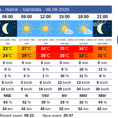
 - maine - Sambata - 08.08.2026
06:00
09:00
12:00
15:00
18:00
21:00
cer senin, fara
cer senin, fara
cer senin, fara
cer senin, cativa
cer senin, cativa
cer senin, cativa
nori
nori
nori
nori josi
nori josi
nori inalti
23
°C
27
°C
34
°C
35
°C
34
°C
30
°C
24
°C
29
°C
36
°C
36
°C
33
°C
31
°C
0
mm
0
mm
0
mm
0
mm
0
mm
0
mm
0
%
0
%
3
%
9
%
16
%
13
%
2
%
3
%
1
%
30
%
11
%
8
%
6
km/h
3
km/h
6
km/h
12
km/h
13
km/h
8
km/h
10
km/h
8
km/h
16
km/h
39
km/h
34
km/h
30
km/h
NNE
N
VSV
NV
NNV
NNV
63
%
52
%
35
%
29
%
32
%
44
%
34
km
42
km
49
km
52
km
52
km
42
km
arit soare:
06:22
Apus soare:
20:47