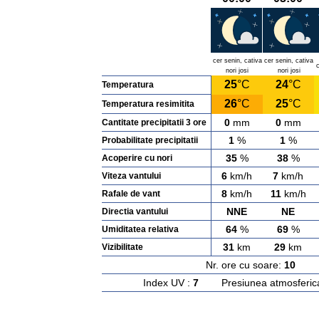
cer senin, cativa
cer senin, cativa
c
nori josi
nori josi
25
°C
24
°C
Temperatura
26
°C
25
°C
Temperatura resimitita
0
mm
0
mm
Cantitate precipitatii 3 ore
1
%
1
%
Probabilitate precipitatii
35
%
38
%
Acoperire cu nori
6
km/h
7
km/h
Viteza vantului
8
km/h
11
km/h
Rafale de vant
NNE
NE
Directia vantului
64
%
69
%
Umiditatea relativa
31
km
29
km
Vizibilitate
Nr. ore cu soare:
10
Ras
Index UV :
7
Presiunea atmosferic