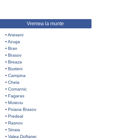
Vremea la munte
•
Arieseni
•
Azuga
•
Bran
•
Brasov
•
Breaza
•
Busteni
•
Campina
•
Cheia
•
Comarnic
•
Fagaras
•
Moieciu
•
Poiana Brasov
•
Predeal
•
Rasnov
•
Sinaia
•
Valea Doftanei