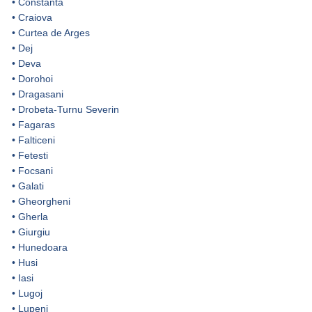
•
Constanta
•
Craiova
•
Curtea de Arges
•
Dej
•
Deva
•
Dorohoi
•
Dragasani
•
Drobeta-Turnu Severin
•
Fagaras
•
Falticeni
•
Fetesti
•
Focsani
•
Galati
•
Gheorgheni
•
Gherla
•
Giurgiu
•
Hunedoara
•
Husi
•
Iasi
•
Lugoj
•
Lupeni