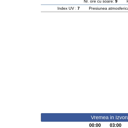
Nr. ore cu soare:
9
Rasa
Index UV :
7
Presiunea atmosferic
Vremea in Izvor
00:00
03:00