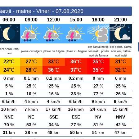
arzii - maine - Vineri - 07.08.2026
06:00
09:00
12:00
15:00
18:00
21:00
cer partial noros,
cer senin, cativa
cer senin, fara
ploaie cu fulgere
ploaie cu fulgere
ploaie cu fulgere
nori inalti, posibil
nori josi, cativa
nori
nori de furtuna
nori inalti
22
°C
27
°C
33
°C
36
°C
35
°C
31
°C
24
°C
28
°C
36
°C
37
°C
35
°C
32
°C
0
mm
0.1
mm
0.2
mm
0.2
mm
0
mm
0
mm
5
%
25
%
25
%
25
%
27
%
25
%
1
%
16
%
16
%
33
%
77
%
26
%
6
km/h
4
km/h
4
km/h
6
km/h
9
km/h
6
km/h
10
km/h
7
km/h
17
km/h
16
km/h
24
km/h
15
km/h
NNE
NE
SSE
ESE
NV
NNV
70
%
53
%
34
%
27
%
31
%
42
%
31
km
38
km
48
km
50
km
51
km
47
km