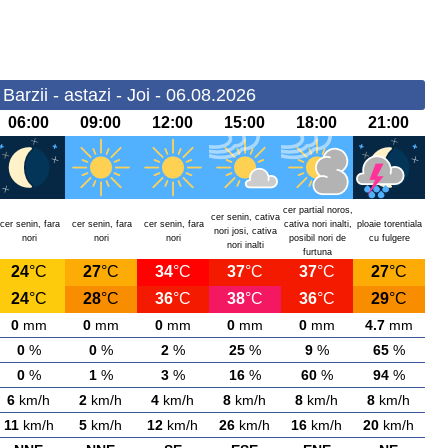
Barzii - astazi - Joi - 06.08.2026
06:00
09:00
12:00
15:00
18:00
21:00
cer partial noros,
cer senin, cativa
cer senin, fara
cer senin, fara
cer senin, fara
cativa nori inalti,
ploaie torentiala
nori josi, cativa
nori
nori
nori
posibil nori de
cu fulgere
nori inalti
furtuna
24
°C
27
°C
34
°C
37
°C
37
°C
27
°C
24
°C
28
°C
36
°C
38
°C
36
°C
29
°C
0
mm
0
mm
0
mm
0
mm
0
mm
4.7
mm
0
%
0
%
2
%
25
%
9
%
65
%
0
%
1
%
3
%
16
%
60
%
94
%
6
km/h
2
km/h
4
km/h
8
km/h
8
km/h
8
km/h
11
km/h
5
km/h
12
km/h
26
km/h
16
km/h
20
km/h