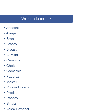
Vremea la munte
•
Arieseni
•
Azuga
•
Bran
•
Brasov
•
Breaza
•
Busteni
•
Campina
•
Cheia
•
Comarnic
•
Fagaras
•
Moieciu
•
Poiana Brasov
•
Predeal
•
Rasnov
•
Sinaia
•
Valea Doftanei