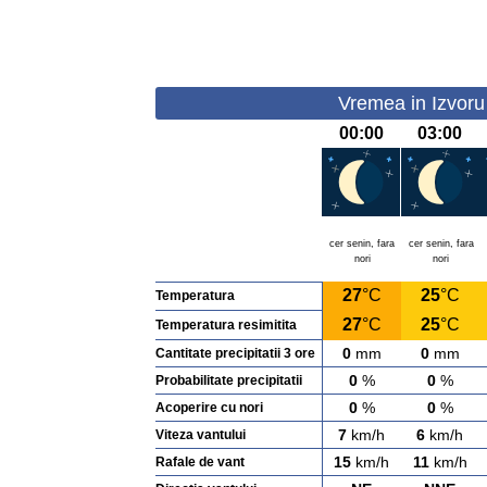
Vremea in Izvoru 
00:00
03:00
cer senin, fara
cer senin, fara
nori
nori
27
°C
25
°C
Temperatura
27
°C
25
°C
Temperatura resimitita
0
mm
0
mm
Cantitate precipitatii 3 ore
0
%
0
%
Probabilitate precipitatii
0
%
0
%
Acoperire cu nori
7
km/h
6
km/h
Viteza vantului
15
km/h
11
km/h
Rafale de vant