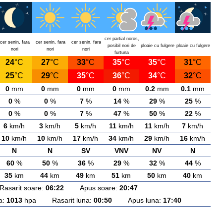
cer partial noros,
cer senin, fara
cer senin, fara
cer senin, fara
posibil nori de
ploaie cu fulgere
ploaie cu fulgere
nori
nori
nori
furtuna
24
°C
27
°C
33
°C
35
°C
35
°C
31
°C
25
°C
29
°C
35
°C
36
°C
34
°C
32
°C
0
mm
0
mm
0
mm
0
mm
0.2
mm
0.1
mm
0
%
0
%
7
%
14
%
29
%
25
%
0
%
0
%
7
%
47
%
50
%
22
%
6
km/h
3
km/h
5
km/h
11
km/h
11
km/h
7
km/h
10
km/h
10
km/h
17
km/h
34
km/h
29
km/h
16
km/h
N
N
SV
VNV
NV
N
60
%
50
%
36
%
29
%
32
%
44
%
35
km
44
km
49
km
51
km
50
km
40
km
arit soare:
06:22
Apus soare:
20:47
a:
1013
hpa Rasarit luna:
00:50
Apus luna:
17:40