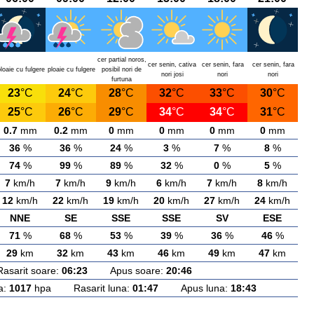
cer partial noros,
cer senin, cativa
cer senin, fara
cer senin, fara
loaie cu fulgere
ploaie cu fulgere
posibil nori de
nori josi
nori
nori
furtuna
23
°C
24
°C
28
°C
32
°C
33
°C
30
°C
25
°C
26
°C
29
°C
34
°C
34
°C
31
°C
0.7
mm
0.2
mm
0
mm
0
mm
0
mm
0
mm
36
%
36
%
24
%
3
%
7
%
8
%
74
%
99
%
89
%
32
%
0
%
5
%
7
km/h
7
km/h
9
km/h
6
km/h
7
km/h
8
km/h
12
km/h
22
km/h
19
km/h
20
km/h
27
km/h
24
km/h
NNE
SE
SSE
SSE
SV
ESE
71
%
68
%
53
%
39
%
36
%
46
%
29
km
32
km
43
km
46
km
49
km
47
km
rit soare:
06:23
Apus soare:
20:46
a:
1017
hpa Rasarit luna:
01:47
Apus luna:
18:43