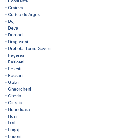
•
Constanta
•
Craiova
•
Curtea de Arges
•
Dej
•
Deva
•
Dorohoi
•
Dragasani
•
Drobeta-Turnu Severin
•
Fagaras
•
Falticeni
•
Fetesti
•
Focsani
•
Galati
•
Gheorgheni
•
Gherla
•
Giurgiu
•
Hunedoara
•
Husi
•
Iasi
•
Lugoj
•
Lupeni