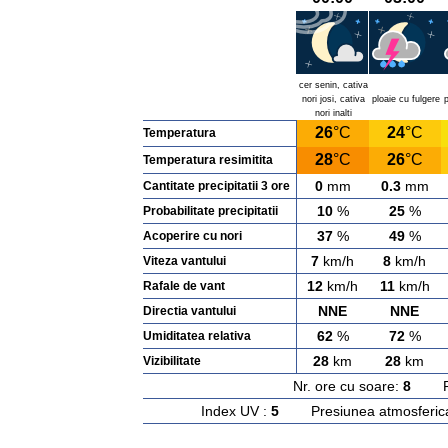
cer senin, cativa
nori josi, cativa
ploaie cu fulgere
p
nori inalti
26
°C
24
°C
Temperatura
28
°C
26
°C
Temperatura resimitita
0
mm
0.3
mm
Cantitate precipitatii 3 ore
10
%
25
%
Probabilitate precipitatii
37
%
49
%
Acoperire cu nori
7
km/h
8
km/h
Viteza vantului
12
km/h
11
km/h
Rafale de vant
NNE
NNE
Directia vantului
62
%
72
%
Umiditatea relativa
28
km
28
km
Vizibilitate
Nr. ore cu soare:
8
Rasa
Index UV :
5
Presiunea atmosferic