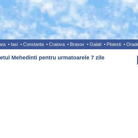
ara
•
Iasi
•
Constanta
•
Craiova
•
Brasov
•
Galati
•
Ploiesti
•
Orad
etul Mehedinti pentru urmatoarele 7 zile