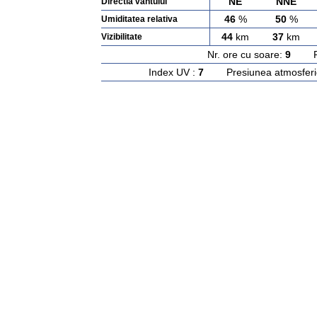
NE
NNE
Directia vantului
46
%
50
%
Umiditatea relativa
44
km
37
km
Vizibilitate
Nr. ore cu soare:
9
Rasa
Index UV :
7
Presiunea atmosferi