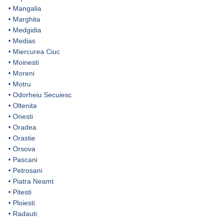
•
Mangalia
•
Marghita
•
Medgidia
•
Medias
•
Miercurea Ciuc
•
Moinesti
•
Moreni
•
Motru
•
Odorheiu Secuiesc
•
Oltenita
•
Onesti
•
Oradea
•
Orastie
•
Orsova
•
Pascani
•
Petrosani
•
Piatra Neamt
•
Pitesti
•
Ploiesti
•
Radauti