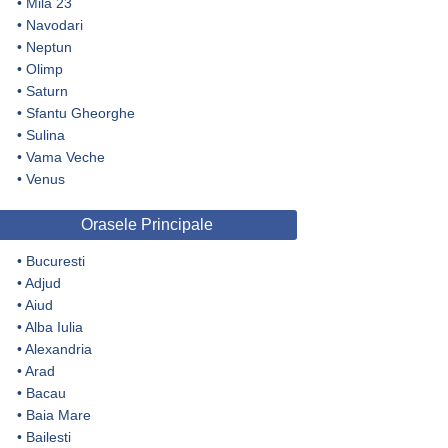
•
Mila 23
•
Navodari
•
Neptun
•
Olimp
•
Saturn
•
Sfantu Gheorghe
•
Sulina
•
Vama Veche
•
Venus
Orasele Principale
•
Bucuresti
•
Adjud
•
Aiud
•
Alba Iulia
•
Alexandria
•
Arad
•
Bacau
•
Baia Mare
•
Bailesti