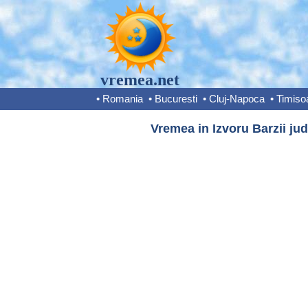
vremea.net
•
Romania
•
Bucuresti
•
Cluj-Napoca
•
Timiso
Vremea in Izvoru Barzii jud