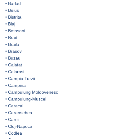
•
Barlad
•
Beius
•
Bistrita
•
Blaj
•
Botosani
•
Brad
•
Braila
•
Brasov
•
Buzau
•
Calafat
•
Calarasi
•
Campia Turzii
•
Campina
•
Campulung Moldovenesc
•
Campulung-Muscel
•
Caracal
•
Caransebes
•
Carei
•
Cluj-Napoca
•
Codlea