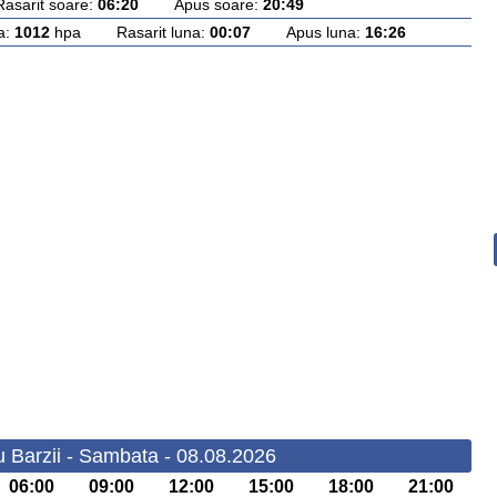
rit soare:
06:20
Apus soare:
20:49
a:
1012
hpa Rasarit luna:
00:07
Apus luna:
16:26
u Barzii - Sambata - 08.08.2026
06:00
09:00
12:00
15:00
18:00
21:00