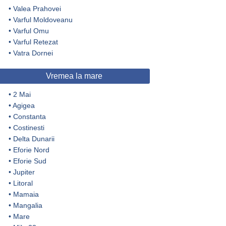
•
Valea Prahovei
•
Varful Moldoveanu
•
Varful Omu
•
Varful Retezat
•
Vatra Dornei
Vremea la mare
•
2 Mai
•
Agigea
•
Constanta
•
Costinesti
•
Delta Dunarii
•
Eforie Nord
•
Eforie Sud
•
Jupiter
•
Litoral
•
Mamaia
•
Mangalia
•
Mare