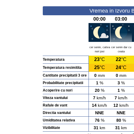
Vremea in Izvoru B
00:00
03:00
cer senin, cativa
cer senin dar cu
nori josi
ceata
23
°C
22
°C
Temperatura
25
°C
24
°C
Temperatura resimitita
0
mm
0
mm
Cantitate precipitatii 3 ore
1
%
3
%
Probabilitate precipitatii
20
%
1
%
Acoperire cu nori
7
km/h
7
km/h
Viteza vantului
14
km/h
12
km/h
Rafale de vant
NNE
NNE
Directia vantului
76
%
80
%
Umiditatea relativa
31
km
31
km
Vizibilitate