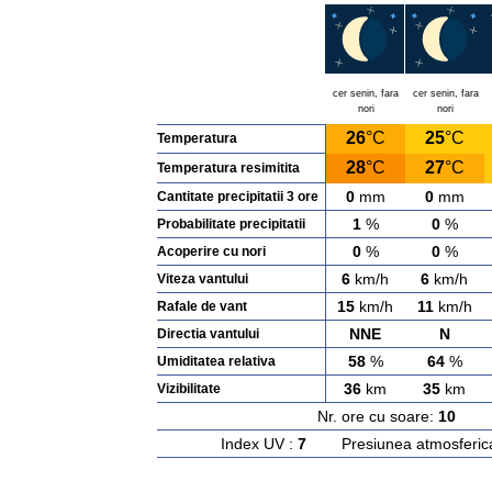
cer senin, fara
cer senin, fara
nori
nori
26
°C
25
°C
Temperatura
28
°C
27
°C
Temperatura resimitita
0
mm
0
mm
Cantitate precipitatii 3 ore
1
%
0
%
Probabilitate precipitatii
0
%
0
%
Acoperire cu nori
6
km/h
6
km/h
Viteza vantului
15
km/h
11
km/h
Rafale de vant
NNE
N
Directia vantului
58
%
64
%
Umiditatea relativa
36
km
35
km
Vizibilitate
Nr. ore cu soare:
10
Ras
Index UV :
7
Presiunea atmosferic