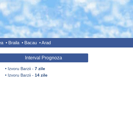
ea
•
Braila
•
Bacau
•
Arad
Interval Prognoza
•
Izvoru Barzii -
7 zile
•
Izvoru Barzii -
14 zile