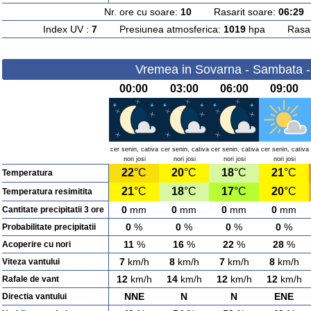
Nr. ore cu soare:
10
Rasarit soare:
06:29
A
Index UV :
7
Presiunea atmosferica:
1019
hpa Rasarit
Vremea in Sovarna - Sambata -
00:00
03:00
06:00
09:00
cer senin, cativa
cer senin, cativa
cer senin, cativa
cer senin, cativa
nori josi
nori josi
nori josi
nori josi
22
°C
20
°C
18
°C
21
°C
Temperatura
21
°C
18
°C
17
°C
20
°C
Temperatura resimitita
0
mm
0
mm
0
mm
0
mm
Cantitate precipitatii 3 ore
0
%
0
%
0
%
0
%
Probabilitate precipitatii
11
%
16
%
22
%
28
%
Acoperire cu nori
7
km/h
8
km/h
7
km/h
8
km/h
Viteza vantului
12
km/h
14
km/h
12
km/h
12
km/h
Rafale de vant
NNE
N
N
ENE
Directia vantului