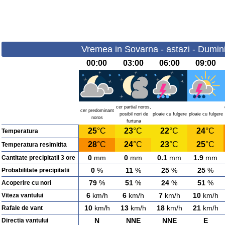
Vremea in Sovarna - astazi - Dumin
00:00
03:00
06:00
09:00
cer partial noros,
cer predominant
posibil nori de
ploaie cu fulgere
ploaie cu fulgere
noros
furtuna
25
°C
23
°C
22
°C
24
°C
Temperatura
28
°C
24
°C
23
°C
25
°C
Temperatura resimitita
0
mm
0
mm
0.1
mm
1.9
mm
Cantitate precipitatii 3 ore
0
%
11
%
25
%
25
%
Probabilitate precipitatii
79
%
51
%
24
%
51
%
Acoperire cu nori
6
km/h
6
km/h
7
km/h
10
km/h
Viteza vantului
10
km/h
13
km/h
18
km/h
21
km/h
Rafale de vant
N
NNE
NNE
E
Directia vantului