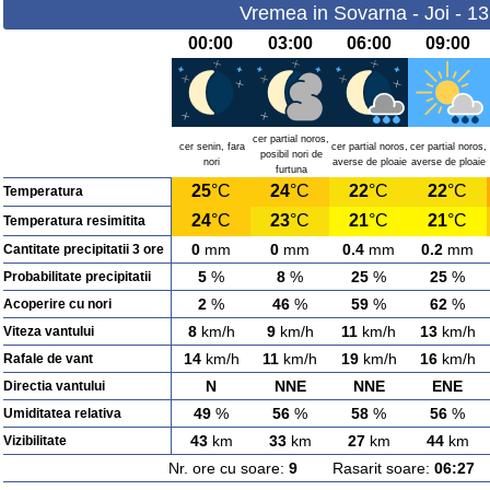
Vremea in Sovarna - Joi - 1
00:00
03:00
06:00
09:00
cer partial noros,
cer senin, fara
cer partial noros,
cer partial noros,
posibil nori de
nori
averse de ploaie
averse de ploaie
furtuna
25
°C
24
°C
22
°C
22
°C
Temperatura
24
°C
23
°C
21
°C
21
°C
Temperatura resimitita
0
mm
0
mm
0.4
mm
0.2
mm
Cantitate precipitatii 3 ore
5
%
8
%
25
%
25
%
Probabilitate precipitatii
2
%
46
%
59
%
62
%
Acoperire cu nori
8
km/h
9
km/h
11
km/h
13
km/h
Viteza vantului
14
km/h
11
km/h
19
km/h
16
km/h
Rafale de vant
N
NNE
NNE
ENE
Directia vantului
49
%
56
%
58
%
56
%
Umiditatea relativa
43
km
33
km
27
km
44
km
Vizibilitate
Nr. ore cu soare:
9
Rasarit soare:
06:27
A