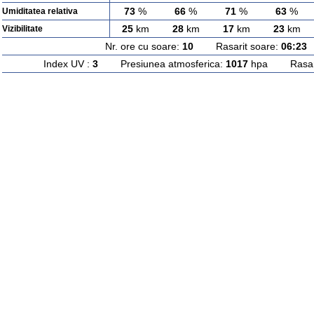
73
%
66
%
71
%
63
%
Umiditatea relativa
25
km
28
km
17
km
23
km
Vizibilitate
Nr. ore cu soare:
10
Rasarit soare:
06:23
A
Index UV :
3
Presiunea atmosferica:
1017
hpa Rasarit