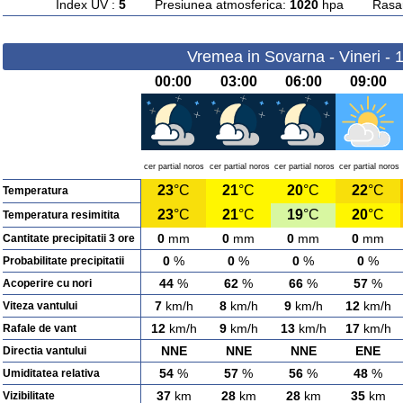
Index UV :
5
Presiunea atmosferica:
1020
hpa Rasarit
Vremea in Sovarna - Vineri - 
00:00
03:00
06:00
09:00
cer partial noros
cer partial noros
cer partial noros
cer partial noros
23
°C
21
°C
20
°C
22
°C
Temperatura
23
°C
21
°C
19
°C
20
°C
Temperatura resimitita
0
mm
0
mm
0
mm
0
mm
Cantitate precipitatii 3 ore
0
%
0
%
0
%
0
%
Probabilitate precipitatii
44
%
62
%
66
%
57
%
Acoperire cu nori
7
km/h
8
km/h
9
km/h
12
km/h
Viteza vantului
12
km/h
9
km/h
13
km/h
17
km/h
Rafale de vant
NNE
NNE
NNE
ENE
Directia vantului
54
%
57
%
56
%
48
%
Umiditatea relativa
37
km
28
km
28
km
35
km
Vizibilitate