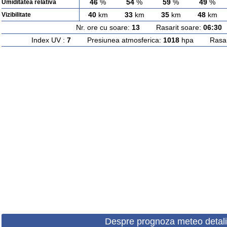
46
%
54
%
59
%
49
%
Umiditatea relativa
40
km
33
km
35
km
48
km
Vizibilitate
Nr. ore cu soare:
13
Rasarit soare:
06:30
A
Index UV :
7
Presiunea atmosferica:
1018
hpa Rasarit
Despre prognoza meteo detali