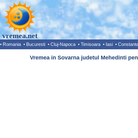
vremea.net
•
Romania
•
Bucuresti
•
Cluj-Napoca
•
Timisoara
•
Iasi
•
Constant
Vremea in Sovarna judetul Mehedinti pent