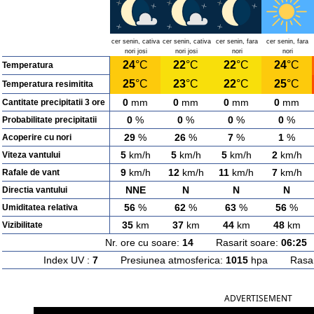
cer senin, cativa
cer senin, cativa
cer senin, fara
cer senin, fara
nori josi
nori josi
nori
nori
24
°C
22
°C
22
°C
24
°C
Temperatura
25
°C
23
°C
22
°C
25
°C
Temperatura resimitita
0
mm
0
mm
0
mm
0
mm
Cantitate precipitatii 3 ore
0
%
0
%
0
%
0
%
Probabilitate precipitatii
29
%
26
%
7
%
1
%
Acoperire cu nori
5
km/h
5
km/h
5
km/h
2
km/h
Viteza vantului
9
km/h
12
km/h
11
km/h
7
km/h
Rafale de vant
NNE
N
N
N
Directia vantului
56
%
62
%
63
%
56
%
Umiditatea relativa
35
km
37
km
44
km
48
km
Vizibilitate
Nr. ore cu soare:
14
Rasarit soare:
06:25
A
Index UV :
7
Presiunea atmosferica:
1015
hpa Rasarit
ADVERTISEMENT