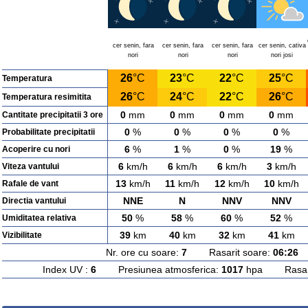
cer senin, fara
cer senin, fara
cer senin, fara
cer senin, cativa
nori
nori
nori
nori josi
26
°C
23
°C
22
°C
25
°C
Temperatura
26
°C
24
°C
22
°C
26
°C
Temperatura resimitita
0
mm
0
mm
0
mm
0
mm
Cantitate precipitatii 3 ore
0
%
0
%
0
%
0
%
Probabilitate precipitatii
6
%
1
%
0
%
19
%
Acoperire cu nori
6
km/h
6
km/h
6
km/h
3
km/h
Viteza vantului
13
km/h
11
km/h
12
km/h
10
km/h
Rafale de vant
NNE
N
NNV
NNV
Directia vantului
50
%
58
%
60
%
52
%
Umiditatea relativa
39
km
40
km
32
km
41
km
Vizibilitate
Nr. ore cu soare:
7
Rasarit soare:
06:26
A
Index UV :
6
Presiunea atmosferica:
1017
hpa Rasarit