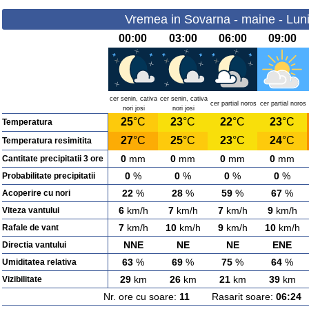
Vremea in Sovarna - maine - Luni
00:00
03:00
06:00
09:00
cer senin, cativa
cer senin, cativa
cer partial noros
cer partial noros
nori josi
nori josi
25
°C
23
°C
22
°C
23
°C
Temperatura
27
°C
25
°C
23
°C
24
°C
Temperatura resimitita
0
mm
0
mm
0
mm
0
mm
Cantitate precipitatii 3 ore
0
%
0
%
0
%
0
%
Probabilitate precipitatii
22
%
28
%
59
%
67
%
Acoperire cu nori
6
km/h
7
km/h
7
km/h
9
km/h
Viteza vantului
7
km/h
10
km/h
9
km/h
10
km/h
Rafale de vant
NNE
NE
NE
ENE
Directia vantului
63
%
69
%
75
%
64
%
Umiditatea relativa
29
km
26
km
21
km
39
km
Vizibilitate
Nr. ore cu soare:
11
Rasarit soare:
06:24
A