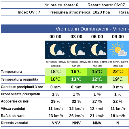
Nr. ore cu soare:
6
Rasarit soare:
06:07
A
Index UV :
7
Presiunea atmosferica:
1023
hpa Rasarit
Vremea in Dumbraveni - Vineri 
00:00
03:00
06:00
09:00
cer senin, cativa
cer senin, cativa
cer senin, cativa
cer senin, cativa
nori josi
nori josi
nori josi
nori josi
18
°C
16
°C
15
°C
22
°C
Temperatura
16
°C
13
°C
12
°C
19
°C
Temperatura resimitita
0
mm
0
mm
0
mm
0
mm
Cantitate precipitatii 3 ore
1
%
1
%
1
%
1
%
Probabilitate precipitatii
29
%
32
%
27
%
22
%
Acoperire cu nori
11
km/h
12
km/h
12
km/h
11
km/h
Viteza vantului
23
km/h
26
km/h
21
km/h
19
km/h
Rafale de vant
NNV
NNV
NNV
N
Directia vantului