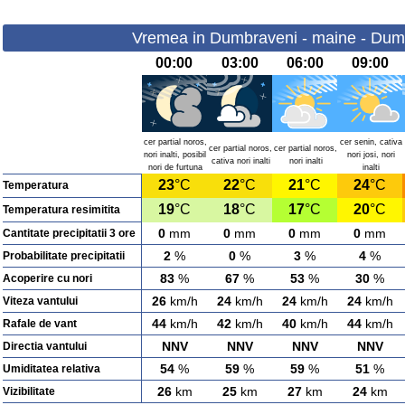
Vremea in Dumbraveni - maine - Dumi
00:00
03:00
06:00
09:00
cer partial noros,
cer senin, cativa
cer partial noros,
cer partial noros,
nori inalti, posibil
nori josi, nori
cativa nori inalti
nori inalti
nori de furtuna
inalti
23
°C
22
°C
21
°C
24
°C
Temperatura
19
°C
18
°C
17
°C
20
°C
Temperatura resimitita
0
mm
0
mm
0
mm
0
mm
Cantitate precipitatii 3 ore
2
%
0
%
3
%
4
%
Probabilitate precipitatii
83
%
67
%
53
%
30
%
Acoperire cu nori
26
km/h
24
km/h
24
km/h
24
km/h
Viteza vantului
44
km/h
42
km/h
40
km/h
44
km/h
Rafale de vant
NNV
NNV
NNV
NNV
Directia vantului
54
%
59
%
59
%
51
%
Umiditatea relativa
26
km
25
km
27
km
24
km
Vizibilitate