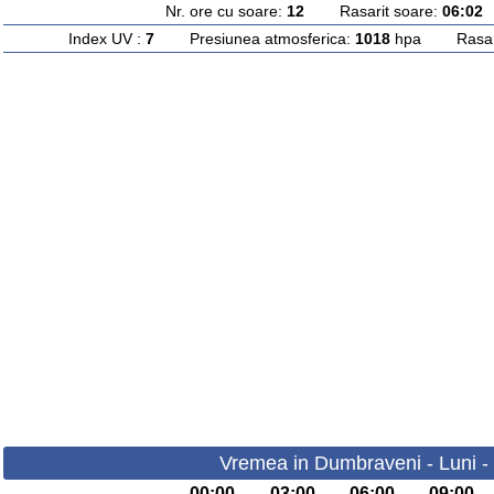
Nr. ore cu soare:
12
Rasarit soare:
06:02
A
Index UV :
7
Presiunea atmosferica:
1018
hpa Rasarit
Vremea in Dumbraveni - Luni -
00:00
03:00
06:00
09:00