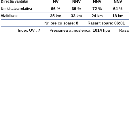
NV
NNV
NNV
NNV
Directia vantului
66
%
69
%
72
%
64
%
Umiditatea relativa
35
km
33
km
24
km
18
km
Vizibilitate
Nr. ore cu soare:
8
Rasarit soare:
06:01
A
Index UV :
7
Presiunea atmosferica:
1014
hpa Rasarit