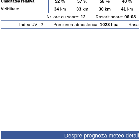
52
%
57
%
58
%
40
%
Umiditatea relativa
34
km
33
km
30
km
41
km
Vizibilitate
Nr. ore cu soare:
12
Rasarit soare:
06:08
A
Index UV :
7
Presiunea atmosferica:
1023
hpa Rasarit
Despre prognoza meteo detali