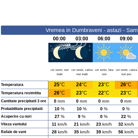
Vremea in Dumbraveni - astazi - Sam
00:00
03:00
06:00
09:00
cer senin, nori
cer senin, cativa
cer senin, fara
cer senin, cativa
inalti
nori inalti
nori
nori josi
25
°C
24
°C
23
°C
26
°C
Temperatura
26
°C
23
°C
22
°C
23
°C
Temperatura resimitita
0
mm
0
mm
0
mm
0
mm
Cantitate precipitatii 3 ore
10
%
10
%
0
%
0
%
Probabilitate precipitatii
27
%
9
%
0
%
22
%
Acoperire cu nori
11
km/h
21
km/h
23
km/h
32
km/h
Viteza vantului
28
km/h
35
km/h
39
km/h
56
km/h
Rafale de vant