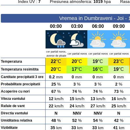
Index UV :
7
Presiunea atmosferica:
1019
hpa Rasarit
Vremea in Dumbraveni - Joi - 
00:00
03:00
06:00
09:00
cer partial noros,
cer partial noros
cer partial noros
cer partial noros
averse de ploaie
22
°C
20
°C
19
°C
23
°C
Temperatura
20
°C
17
°C
16
°C
19
°C
Temperatura resimitita
0.2
mm
0
mm
0
mm
0
mm
Cantitate precipitatii 3 ore
25
%
3
%
3
%
2
%
Probabilitate precipitatii
67
%
74
%
74
%
73
%
Acoperire cu nori
12
km/h
15
km/h
13
km/h
16
km/h
Viteza vantului
22
km/h
24
km/h
27
km/h
25
km/h
Rafale de vant
N
NNV
NNV
N
Directia vantului
48
%
52
%
54
%
42
%
Umiditatea relativa
35
km
33
km
33
km
41
km
Vizibilitate