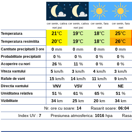
cer senin, cativa
cer senin, cativa
cer senin, fara
cer senin, fara
nori josi
nori josi
nori
nori
21
°C
19
°C
18
°C
25
°C
Temperatura
20
°C
19
°C
18
°C
26
°C
Temperatura resimitita
0
mm
0
mm
0
mm
0
mm
Cantitate precipitatii 3 ore
0
%
0
%
0
%
0
%
Probabilitate precipitatii
26
%
11
%
0
%
0
%
Acoperire cu nori
5
km/h
3
km/h
4
km/h
3
km/h
Viteza vantului
15
km/h
14
km/h
11
km/h
9
km/h
Rafale de vant
VNV
VSV
V
NE
Directia vantului
51
%
61
%
65
%
51
%
Umiditatea relativa
34
km
25
km
20
km
34
km
Vizibilitate
Nr. ore cu soare:
14
Rasarit soare:
06:04
A
Index UV :
7
Presiunea atmosferica:
1016
hpa Rasarit