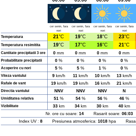
cer senin, fara
cer senin, fara
cer senin, fara
cer senin, fara
nori
nori
nori
nori
21
°C
19
°C
18
°C
23
°C
Temperatura
19
°C
17
°C
16
°C
21
°C
Temperatura resimitita
0
mm
0
mm
0
mm
0
mm
Cantitate precipitatii 3 ore
0
%
0
%
0
%
0
%
Probabilitate precipitatii
5
%
5
%
1
%
0
%
Acoperire cu nori
9
km/h
11
km/h
10
km/h
13
km/h
Viteza vantului
19
km/h
19
km/h
16
km/h
21
km/h
Rafale de vant
NNV
NNV
NNV
N
Directia vantului
51
%
54
%
56
%
46
%
Umiditatea relativa
33
km
34
km
30
km
40
km
Vizibilitate
Nr. ore cu soare:
14
Rasarit soare:
06:03
A
Index UV :
8
Presiunea atmosferica:
1018
hpa Rasarit