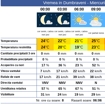
Vremea in Dumbraveni - Miercuri
00:00
03:00
06:00
09:00
cer senin, cativa
cer senin, cativa
cer senin, cativa
cer partial noros
nori josi
nori josi
nori josi
24
°C
22
°C
21
°C
25
°C
Temperatura
24
°C
20
°C
19
°C
23
°C
Temperatura resimitita
0
mm
0
mm
0
mm
0
mm
Cantitate precipitatii 3 ore
0
%
0
%
0
%
0
%
Probabilitate precipitatii
17
%
36
%
23
%
52
%
Acoperire cu nori
7
km/h
17
km/h
22
km/h
22
km/h
Viteza vantului
17
km/h
21
km/h
39
km/h
38
km/h
Rafale de vant
VNV
NNV
NNV
N
Directia vantului
57
%
65
%
67
%
51
%
Umiditatea relativa
31
km
24
km
19
km
29
km
Vizibilitate
Nr. ore cu soare:
8
Rasarit soare:
06:06
A