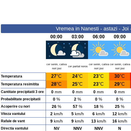
Vremea in Nanesti - astazi - Joi
00:00
03:00
06:00
09:00
cer senin, cativa
cer senin, cativa
cer senin, cativa
cer partial noros
nori josi
nori josi
nori josi
27
°C
24
°C
23
°C
30
°C
Temperatura
28
°C
25
°C
23
°C
29
°C
Temperatura resimitita
0
mm
0
mm
0
mm
0
mm
Cantitate precipitatii 3 ore
0
%
2
%
0
%
0
%
Probabilitate precipitatii
26
%
57
%
18
%
25
%
Acoperire cu nori
2
km/h
5
km/h
6
km/h
12
km/h
Viteza vantului
9
km/h
9
km/h
13
km/h
16
km/h
Rafale de vant
NV
NNV
NNV
N
Directia vantului