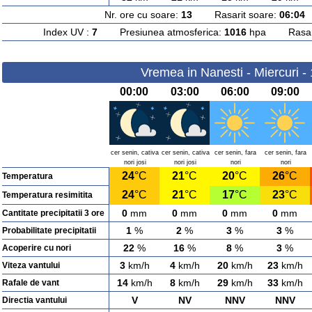
Nr. ore cu soare:
13
Rasarit soare:
06:04
A
Index UV :
7
Presiunea atmosferica:
1016
hpa Rasarit
Vremea in Nanesti - Miercuri -
00:00
03:00
06:00
09:00
cer senin, cativa
cer senin, cativa
cer senin, fara
cer senin, fara
nori josi
nori josi
nori
nori
24
°C
21
°C
20
°C
26
°C
Temperatura
24
°C
21
°C
17
°C
23
°C
Temperatura resimitita
0
mm
0
mm
0
mm
0
mm
Cantitate precipitatii 3 ore
1
%
2
%
3
%
3
%
Probabilitate precipitatii
22
%
16
%
8
%
3
%
Acoperire cu nori
3
km/h
4
km/h
20
km/h
23
km/h
Viteza vantului
14
km/h
8
km/h
29
km/h
33
km/h
Rafale de vant
V
NV
NNV
NNV
Directia vantului