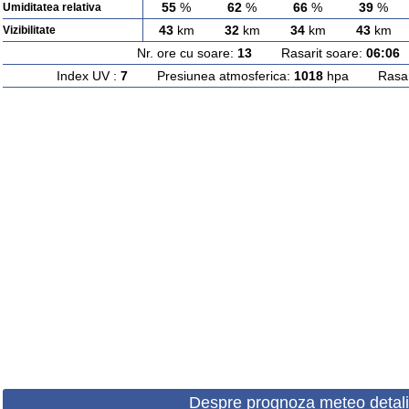
55
%
62
%
66
%
39
%
Umiditatea relativa
43
km
32
km
34
km
43
km
Vizibilitate
Nr. ore cu soare:
13
Rasarit soare:
06:06
A
Index UV :
7
Presiunea atmosferica:
1018
hpa Rasarit
Despre prognoza meteo detali