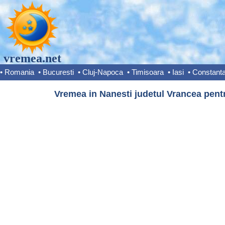
vremea.net
•
Romania
•
Bucuresti
•
Cluj-Napoca
•
Timisoara
•
Iasi
•
Constant
Vremea in Nanesti judetul Vrancea pentr