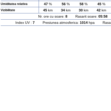
47
%
56
%
58
%
45
%
Umiditatea relativa
45
km
34
km
30
km
42
km
Vizibilitate
Nr. ore cu soare:
8
Rasarit soare:
05:58
A
Index UV :
7
Presiunea atmosferica:
1014
hpa Rasarit