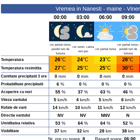
Vremea in Nanesti - maine - Viner
00:00
03:00
06:00
09:00
cer partial noros,
cer partial noros,
cer senin, cativa
posibil nori de
cer partial noros
posibil nori de
nori josi
furtuna
furtuna
26
°C
24
°C
23
°C
28
°C
Temperatura
27
°C
25
°C
25
°C
30
°C
Temperatura resimitita
0
mm
0
mm
0
mm
0
mm
Cantitate precipitatii 3 ore
6
%
0
%
0
%
0
%
Probabilitate precipitatii
55
%
37
%
63
%
46
%
Acoperire cu nori
5
km/h
4
km/h
5
km/h
6
km/h
Viteza vantului
14
km/h
10
km/h
11
km/h
12
km/h
Rafale de vant
NV
NV
NNV
N
Directia vantului
53
%
64
%
64
%
52
%
Umiditatea relativa
37
km
32
km
28
km
38
km
Vizibilitate
Nr. ore cu soare:
8
Rasarit soare:
06:00
A