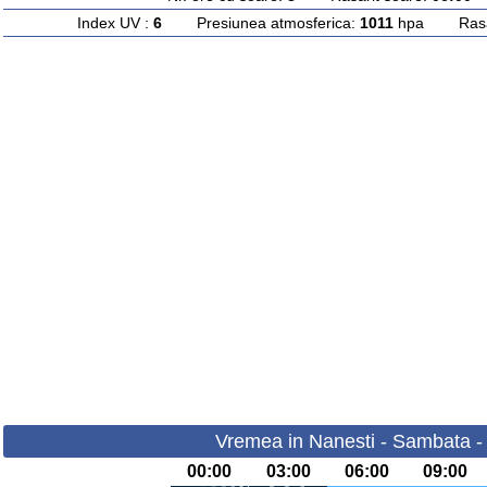
Index UV :
6
Presiunea atmosferica:
1011
hpa Rasari
Vremea in Nanesti - Sambata -
00:00
03:00
06:00
09:00