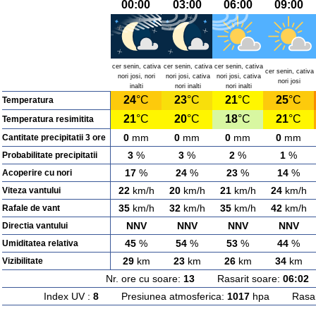
00:00
03:00
06:00
09:00
cer senin, cativa
cer senin, cativa
cer senin, cativa
cer senin, cativa
nori josi, nori
nori josi, cativa
nori josi, cativa
nori josi
inalti
nori inalti
nori inalti
24
°C
23
°C
21
°C
25
°C
Temperatura
21
°C
20
°C
18
°C
21
°C
Temperatura resimitita
0
mm
0
mm
0
mm
0
mm
Cantitate precipitatii 3 ore
3
%
3
%
2
%
1
%
Probabilitate precipitatii
17
%
24
%
23
%
14
%
Acoperire cu nori
22
km/h
20
km/h
21
km/h
24
km/h
Viteza vantului
35
km/h
32
km/h
35
km/h
42
km/h
Rafale de vant
NNV
NNV
NNV
NNV
Directia vantului
45
%
54
%
53
%
44
%
Umiditatea relativa
29
km
23
km
26
km
34
km
Vizibilitate
Nr. ore cu soare:
13
Rasarit soare:
06:02
A
Index UV :
8
Presiunea atmosferica:
1017
hpa Rasarit