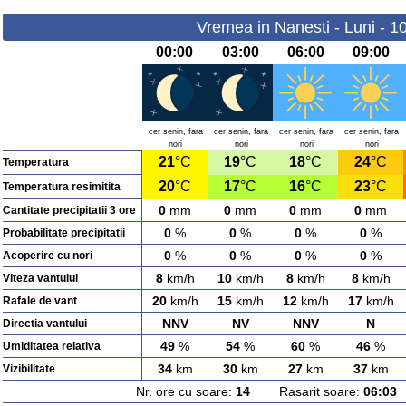
Vremea in Nanesti - Luni - 1
00:00
03:00
06:00
09:00
cer senin, fara
cer senin, fara
cer senin, fara
cer senin, fara
nori
nori
nori
nori
21
°C
19
°C
18
°C
24
°C
Temperatura
20
°C
17
°C
16
°C
23
°C
Temperatura resimitita
0
mm
0
mm
0
mm
0
mm
Cantitate precipitatii 3 ore
0
%
0
%
0
%
0
%
Probabilitate precipitatii
0
%
0
%
0
%
0
%
Acoperire cu nori
8
km/h
10
km/h
8
km/h
8
km/h
Viteza vantului
20
km/h
15
km/h
12
km/h
17
km/h
Rafale de vant
NNV
NV
NNV
N
Directia vantului
49
%
54
%
60
%
46
%
Umiditatea relativa
34
km
30
km
27
km
37
km
Vizibilitate
Nr. ore cu soare:
14
Rasarit soare:
06:03
A