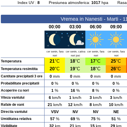
Index UV :
8
Presiunea atmosferica:
1017
hpa Rasarit
Vremea in Nanesti - Marti - 
00:00
03:00
06:00
09:00
cer senin, fara
cer senin, cativa
cer senin, fara
cer senin, fara
nori
nori josi
nori
nori
21
°C
18
°C
17
°C
25
°C
Temperatura
20
°C
19
°C
18
°C
26
°C
Temperatura resimitita
0
mm
0
mm
0
mm
0
mm
Cantitate precipitatii 3 ore
0
%
0
%
0
%
0
%
Probabilitate precipitatii
1
%
16
%
8
%
0
%
Acoperire cu nori
6
km/h
1
km/h
3
km/h
3
km/h
Viteza vantului
21
km/h
12
km/h
8
km/h
10
km/h
Rafale de vant
VSV
NV
NV
NE
Directia vantului
57
%
69
%
75
%
51
%
Umiditatea relativa
32
km
21
km
15
km
29
km
Vizibilitate