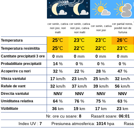
cer senin, cativa
cer senin, cativa
cer partial noros,
cer senin, cativa
nori josi, nori
nori josi, cativa
posibil nori de
nori josi
inalti
nori inalti
furtuna
25
°C
23
°C
23
°C
26
°C
Temperatura
25
°C
22
°C
22
°C
23
°C
Temperatura resimitita
0
mm
0
mm
0
mm
0
mm
Cantitate precipitatii 3 ore
14
%
0
%
0
%
0
%
Probabilitate precipitatii
32
%
22
%
28
%
47
%
Acoperire cu nori
17
km/h
23
km/h
25
km/h
32
km/h
Viteza vantului
32
km/h
37
km/h
39
km/h
56
km/h
Rafale de vant
NNV
NNV
NNV
NNV
Directia vantului
64
%
76
%
75
%
63
%
Umiditatea relativa
36
km
19
km
17
km
23
km
Vizibilitate
Nr. ore cu soare:
8
Rasarit soare:
06:01
A
Index UV :
7
Presiunea atmosferica:
1014
hpa Rasarit