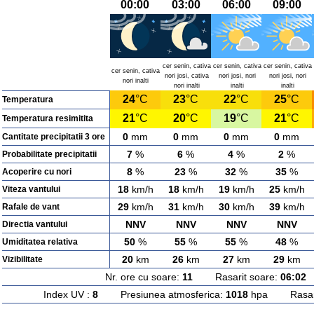
00:00
03:00
06:00
09:00
cer senin, cativa
cer senin, cativa
cer senin, cativa
cer senin, cativa
nori josi, cativa
nori josi, nori
nori josi, nori
nori inalti
nori inalti
inalti
inalti
24
°C
23
°C
22
°C
25
°C
Temperatura
21
°C
20
°C
19
°C
21
°C
Temperatura resimitita
0
mm
0
mm
0
mm
0
mm
Cantitate precipitatii 3 ore
7
%
6
%
4
%
2
%
Probabilitate precipitatii
8
%
23
%
32
%
35
%
Acoperire cu nori
18
km/h
18
km/h
19
km/h
25
km/h
Viteza vantului
29
km/h
31
km/h
30
km/h
39
km/h
Rafale de vant
NNV
NNV
NNV
NNV
Directia vantului
50
%
55
%
55
%
48
%
Umiditatea relativa
20
km
26
km
27
km
29
km
Vizibilitate
Nr. ore cu soare:
11
Rasarit soare:
06:02
A
Index UV :
8
Presiunea atmosferica:
1018
hpa Rasarit