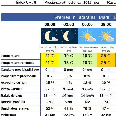
Index UV :
8
Presiunea atmosferica:
1018
hpa Rasarit
Vremea in Tataranu - Marti - 
00:00
03:00
06:00
09:00
cer senin, cativa
cer senin, fara
cer senin, cativa
cer senin, cativa
nori josi
nori
nori josi
nori josi
21
°C
19
°C
18
°C
25
°C
Temperatura
21
°C
18
°C
18
°C
25
°C
Temperatura resimitita
0
mm
0
mm
0
mm
0
mm
Cantitate precipitatii 3 ore
0
%
0
%
0
%
0
%
Probabilitate precipitatii
15
%
4
%
12
%
10
%
Acoperire cu nori
3
km/h
3
km/h
3
km/h
5
km/h
Viteza vantului
13
km/h
14
km/h
14
km/h
13
km/h
Rafale de vant
VNV
VNV
NV
ESE
Directia vantului
53
%
62
%
70
%
47
%
Umiditatea relativa
31
km
22
km
17
km
32
km
Vizibilitate