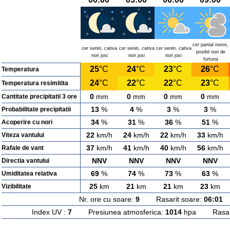
cer partial noros,
cer senin, cativa
cer senin, cativa
cer senin, cativa
posibil nori de
nori josi
nori josi
nori josi
furtuna
25
°C
24
°C
23
°C
26
°C
Temperatura
24
°C
22
°C
22
°C
23
°C
Temperatura resimitita
0
mm
0
mm
0
mm
0
mm
Cantitate precipitatii 3 ore
13
%
4
%
3
%
3
%
Probabilitate precipitatii
34
%
31
%
36
%
51
%
Acoperire cu nori
22
km/h
24
km/h
22
km/h
33
km/h
Viteza vantului
37
km/h
41
km/h
40
km/h
56
km/h
Rafale de vant
NNV
NNV
NNV
NNV
Directia vantului
69
%
74
%
73
%
63
%
Umiditatea relativa
25
km
21
km
21
km
23
km
Vizibilitate
Nr. ore cu soare:
9
Rasarit soare:
06:01
A
Index UV :
7
Presiunea atmosferica:
1014
hpa Rasarit