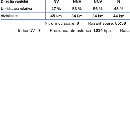
NV
NNV
NNV
N
Directia vantului
47
%
56
%
56
%
45
%
Umiditatea relativa
45
km
34
km
34
km
44
km
Vizibilitate
Nr. ore cu soare:
8
Rasarit soare:
05:58
A
Index UV :
7
Presiunea atmosferica:
1014
hpa Rasarit