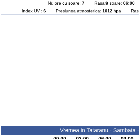
Nr. ore cu soare:
7
Rasarit soare:
06:00
A
Index UV :
6
Presiunea atmosferica:
1012
hpa Rasari
Vremea in Tataranu - Sambata 
00:00
03:00
06:00
09:00