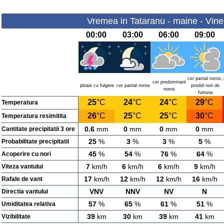
Vremea in Tataranu - maine - Vine
00:00
03:00
06:00
09:00
cer partial noros,
cer predominant
ploaie cu fulgere
cer partial noros
posibil nori de
noros
furtuna
25
°C
24
°C
24
°C
29
°C
Temperatura
26
°C
25
°C
25
°C
30
°C
Temperatura resimitita
0.6
mm
0
mm
0
mm
0
mm
Cantitate precipitatii 3 ore
25
%
3
%
3
%
5
%
Probabilitate precipitatii
45
%
54
%
76
%
64
%
Acoperire cu nori
7
km/h
6
km/h
6
km/h
9
km/h
Viteza vantului
17
km/h
12
km/h
12
km/h
16
km/h
Rafale de vant
VNV
NNV
NV
N
Directia vantului
57
%
65
%
61
%
51
%
Umiditatea relativa
39
km
30
km
39
km
41
km
Vizibilitate