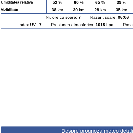
52
%
60
%
65
%
39
%
Umiditatea relativa
38
km
30
km
28
km
35
km
Vizibilitate
Nr. ore cu soare:
7
Rasarit soare:
06:06
A
Index UV :
7
Presiunea atmosferica:
1018
hpa Rasarit
Despre prognoza meteo detali