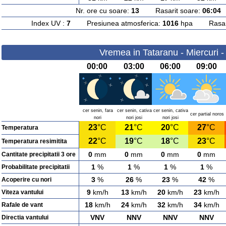
Nr. ore cu soare:
13
Rasarit soare:
06:04
A
Index UV :
7
Presiunea atmosferica:
1016
hpa Rasarit
Vremea in Tataranu - Miercuri 
00:00
03:00
06:00
09:00
cer senin, fara
cer senin, cativa
cer senin, cativa
cer partial noros
nori
nori josi
nori josi
23
°C
21
°C
20
°C
27
°C
Temperatura
22
°C
19
°C
18
°C
23
°C
Temperatura resimitita
0
mm
0
mm
0
mm
0
mm
Cantitate precipitatii 3 ore
1
%
1
%
1
%
1
%
Probabilitate precipitatii
3
%
26
%
23
%
42
%
Acoperire cu nori
9
km/h
13
km/h
20
km/h
23
km/h
Viteza vantului
18
km/h
24
km/h
32
km/h
34
km/h
Rafale de vant
VNV
NNV
NNV
NNV
Directia vantului