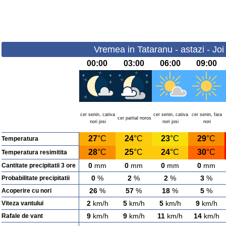
Vremea in Tataranu - astazi - Joi
00:00
03:00
06:00
09:00
cer senin, cativa
cer senin, cativa
cer senin, fara
cer partial noros
nori josi
nori josi
nori
27
°C
24
°C
23
°C
29
°C
Temperatura
28
°C
25
°C
24
°C
30
°C
Temperatura resimitita
0
mm
0
mm
0
mm
0
mm
Cantitate precipitatii 3 ore
0
%
2
%
2
%
3
%
Probabilitate precipitatii
26
%
57
%
18
%
5
%
Acoperire cu nori
2
km/h
5
km/h
5
km/h
9
km/h
Viteza vantului
9
km/h
9
km/h
11
km/h
14
km/h
Rafale de vant