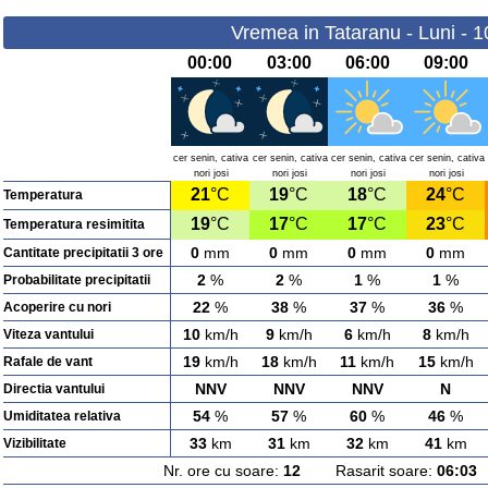
Vremea in Tataranu - Luni - 
00:00
03:00
06:00
09:00
cer senin, cativa
cer senin, cativa
cer senin, cativa
cer senin, cativa
nori josi
nori josi
nori josi
nori josi
21
°C
19
°C
18
°C
24
°C
Temperatura
19
°C
17
°C
17
°C
23
°C
Temperatura resimitita
0
mm
0
mm
0
mm
0
mm
Cantitate precipitatii 3 ore
2
%
2
%
1
%
1
%
Probabilitate precipitatii
22
%
38
%
37
%
36
%
Acoperire cu nori
10
km/h
9
km/h
6
km/h
8
km/h
Viteza vantului
19
km/h
18
km/h
11
km/h
15
km/h
Rafale de vant
NNV
NNV
NNV
N
Directia vantului
54
%
57
%
60
%
46
%
Umiditatea relativa
33
km
31
km
32
km
41
km
Vizibilitate
Nr. ore cu soare:
12
Rasarit soare:
06:03
A