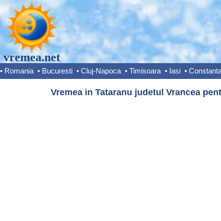
vremea.net
•
Romania
•
Bucuresti
•
Cluj-Napoca
•
Timisoara
•
Iasi
•
Constant
Vremea in Tataranu judetul Vrancea pent