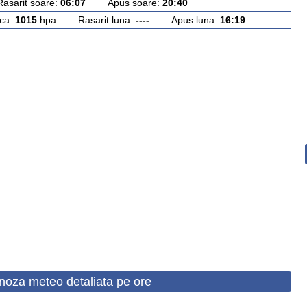
rit soare:
06:07
Apus soare:
20:40
ca:
1015
hpa Rasarit luna:
----
Apus luna:
16:19
noza meteo detaliata pe ore