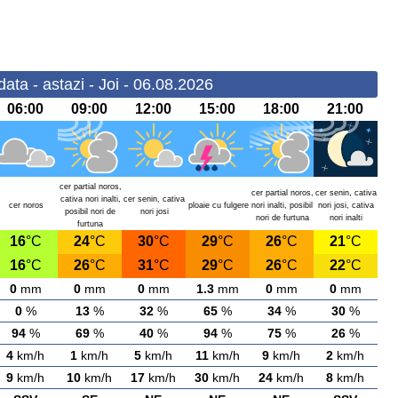
ta - astazi - Joi - 06.08.2026
06:00
09:00
12:00
15:00
18:00
21:00
cer partial noros,
cer partial noros,
cer senin, cativa
cativa nori inalti,
cer senin, cativa
cer noros
ploaie cu fulgere
nori inalti, posibil
nori josi, cativa
posibil nori de
nori josi
nori de furtuna
nori inalti
furtuna
16
°C
24
°C
30
°C
29
°C
26
°C
21
°C
16
°C
26
°C
31
°C
29
°C
26
°C
22
°C
0
mm
0
mm
0
mm
1.3
mm
0
mm
0
mm
0
%
13
%
32
%
65
%
34
%
30
%
94
%
69
%
40
%
94
%
75
%
26
%
4
km/h
1
km/h
5
km/h
11
km/h
9
km/h
2
km/h
9
km/h
10
km/h
17
km/h
30
km/h
24
km/h
8
km/h