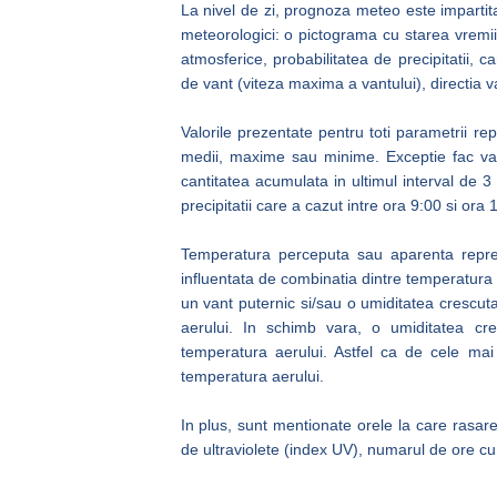
La nivel de zi, prognoza meteo este impartita
meteorologici: o pictograma cu starea vremii,
atmosferice, probabilitatea de precipitatii, ca
de vant (viteza maxima a vantului), directia va
Valorile prezentate pentru toti parametrii re
medii, maxime sau minime. Exceptie fac valor
cantitatea acumulata in ultimul interval de
precipitatii care a cazut intre ora 9:00 si ora 
Temperatura perceputa sau aparenta reprezi
influentata de combinatia dintre temperatura ae
un vant puternic si/sau o umiditatea crescu
aerului. In schimb vara, o umiditatea c
temperatura aerului. Astfel ca de cele mai
temperatura aerului.
In plus, sunt mentionate orele la care rasar
de ultraviolete (index UV), numarul de ore cu