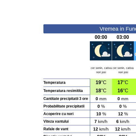
Vremea in Funda
00:00
03:00
cer senin, cativa
cer senin, cativa
nori josi
nori josi
19
°C
17
°C
Temperatura
18
°C
16
°C
Temperatura resimitita
0
mm
0
mm
Cantitate precipitatii 3 ore
0
%
0
%
Probabilitate precipitatii
10
%
12
%
Acoperire cu nori
7
km/h
6
km/h
Viteza vantului
12
km/h
12
km/h
Rafale de vant