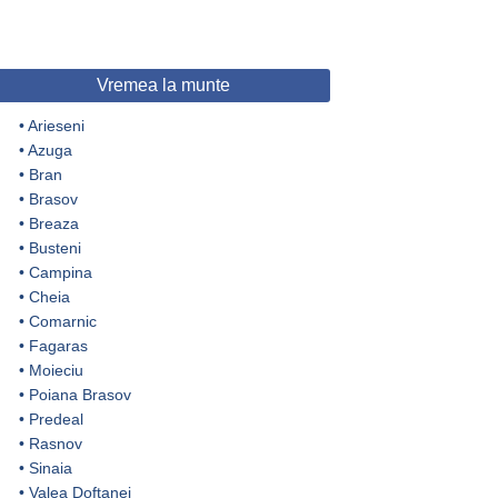
Vremea la munte
•
Arieseni
•
Azuga
•
Bran
•
Brasov
•
Breaza
•
Busteni
•
Campina
•
Cheia
•
Comarnic
•
Fagaras
•
Moieciu
•
Poiana Brasov
•
Predeal
•
Rasnov
•
Sinaia
•
Valea Doftanei