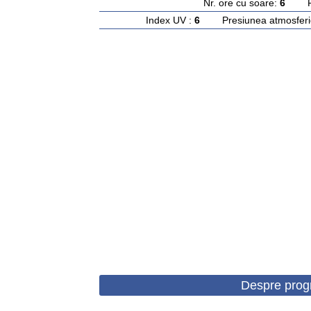
Nr. ore cu soare:
6
Rasa
Index UV :
6
Presiunea atmosferi
Despre prog