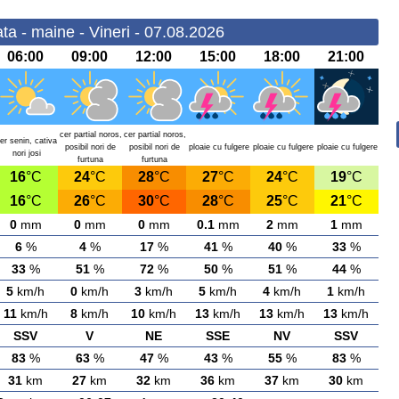
a - maine - Vineri - 07.08.2026
06:00
09:00
12:00
15:00
18:00
21:00
cer partial noros,
cer partial noros,
er senin, cativa
posibil nori de
posibil nori de
ploaie cu fulgere
ploaie cu fulgere
ploaie cu fulgere
nori josi
furtuna
furtuna
16
°C
24
°C
28
°C
27
°C
24
°C
19
°C
16
°C
26
°C
30
°C
28
°C
25
°C
21
°C
0
mm
0
mm
0
mm
0.1
mm
2
mm
1
mm
6
%
4
%
17
%
41
%
40
%
33
%
33
%
51
%
72
%
50
%
51
%
44
%
5
km/h
0
km/h
3
km/h
5
km/h
4
km/h
1
km/h
11
km/h
8
km/h
10
km/h
13
km/h
13
km/h
13
km/h
SSV
V
NE
SSE
NV
SSV
83
%
63
%
47
%
43
%
55
%
83
%
31
km
27
km
32
km
36
km
37
km
30
km