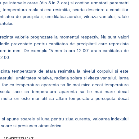
 pe intervale orare (din 3 in 3 ore) si contine urmatorii parametri
 temperatura reala si cea resimtita, scurta descriere a conditiilor
ntitatea de precipitatii, umiditatea aerului, viteaza vantului, rafale
ntului.
prezinta valorile prognozate la momentul respectiv. Nu sunt valori
ile prezentate pentru cantitatea de precipitatii care reprezinta
 3 ore in mm. De exemplu "5 mm la ora 12:00" arata cantitatea de
12:00.
nta temperatura de afara resimtita la nivelul corpului si este
rului, umiditatea relativa, radiatia solara si viteza vantului. Iarna
ta fac ca temperatura aparenta sa fie mai mica decat temperatura
rescuta face ca temperatura aparenta sa fie mai mare decat
 multe ori este mai util sa aflam temperatura perceputa decat
e si apune soarele si luna pentru ziua curenta, valoarea indexului
 soare si presiunea atmosferica.
ADVERTISEMENT