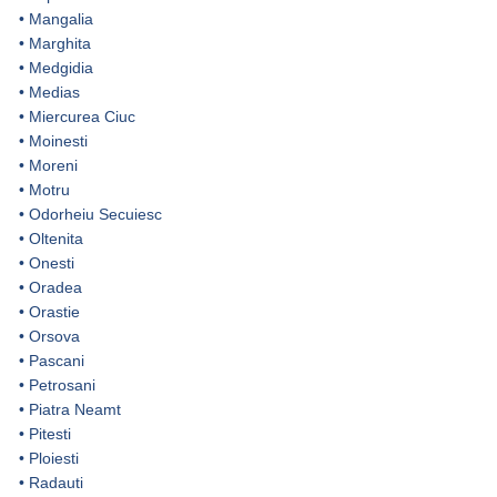
•
Mangalia
•
Marghita
•
Medgidia
•
Medias
•
Miercurea Ciuc
•
Moinesti
•
Moreni
•
Motru
•
Odorheiu Secuiesc
•
Oltenita
•
Onesti
•
Oradea
•
Orastie
•
Orsova
•
Pascani
•
Petrosani
•
Piatra Neamt
•
Pitesti
•
Ploiesti
•
Radauti