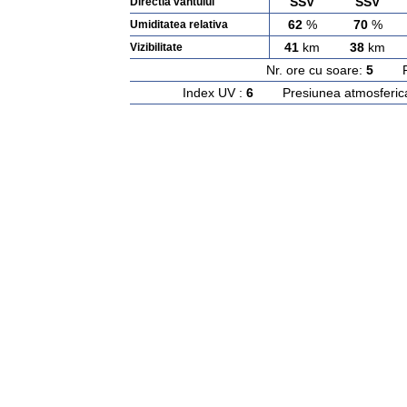
SSV
SSV
Directia vantului
62
%
70
%
Umiditatea relativa
41
km
38
km
Vizibilitate
Nr. ore cu soare:
5
Rasa
Index UV :
6
Presiunea atmosferic