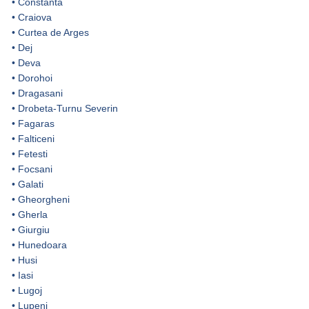
•
Constanta
•
Craiova
•
Curtea de Arges
•
Dej
•
Deva
•
Dorohoi
•
Dragasani
•
Drobeta-Turnu Severin
•
Fagaras
•
Falticeni
•
Fetesti
•
Focsani
•
Galati
•
Gheorgheni
•
Gherla
•
Giurgiu
•
Hunedoara
•
Husi
•
Iasi
•
Lugoj
•
Lupeni