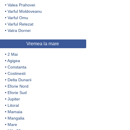
•
Valea Prahovei
•
Varful Moldoveanu
•
Varful Omu
•
Varful Retezat
•
Vatra Dornei
Vremea la mare
•
2 Mai
•
Agigea
•
Constanta
•
Costinesti
•
Delta Dunarii
•
Eforie Nord
•
Eforie Sud
•
Jupiter
•
Litoral
•
Mamaia
•
Mangalia
•
Mare