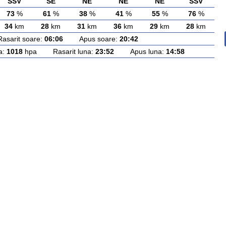
SSV
SE
NE
NE
NE
SSV
73
%
61
%
38
%
41
%
55
%
76
%
34
km
28
km
31
km
36
km
29
km
28
km
rit soare:
06:06
Apus soare:
20:42
a:
1018
hpa Rasarit luna:
23:52
Apus luna:
14:58