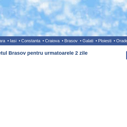
ara
•
Iasi
•
Constanta
•
Craiova
•
Brasov
•
Galati
•
Ploiesti
•
Orad
tul Brasov pentru urmatoarele 2 zile