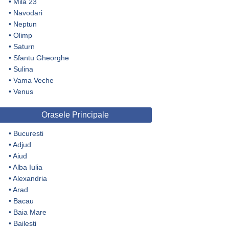
•
Mila 23
•
Navodari
•
Neptun
•
Olimp
•
Saturn
•
Sfantu Gheorghe
•
Sulina
•
Vama Veche
•
Venus
Orasele Principale
•
Bucuresti
•
Adjud
•
Aiud
•
Alba Iulia
•
Alexandria
•
Arad
•
Bacau
•
Baia Mare
•
Bailesti