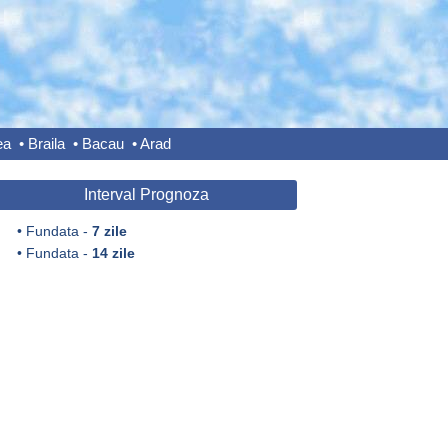
ea
•
Braila
•
Bacau
•
Arad
Interval Prognoza
•
Fundata -
7 zile
•
Fundata -
14 zile