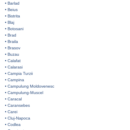
•
Barlad
•
Beius
•
Bistrita
•
Blaj
•
Botosani
•
Brad
•
Braila
•
Brasov
•
Buzau
•
Calafat
•
Calarasi
•
Campia Turzii
•
Campina
•
Campulung Moldovenesc
•
Campulung-Muscel
•
Caracal
•
Caransebes
•
Carei
•
Cluj-Napoca
•
Codlea