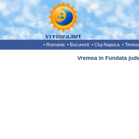
vremea.net
•
Romania
•
Bucuresti
•
Cluj-Napoca
•
Timiso
Vremea in Fundata jude