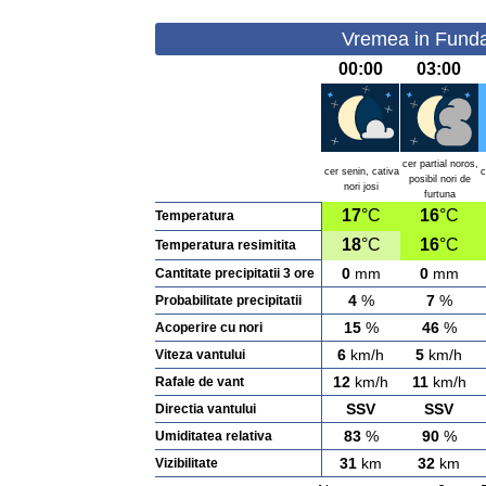
Vremea in Fundat
00:00
03:00
cer partial noros,
cer senin, cativa
c
posibil nori de
nori josi
furtuna
17
°C
16
°C
Temperatura
18
°C
16
°C
Temperatura resimitita
0
mm
0
mm
Cantitate precipitatii 3 ore
4
%
7
%
Probabilitate precipitatii
15
%
46
%
Acoperire cu nori
6
km/h
5
km/h
Viteza vantului
12
km/h
11
km/h
Rafale de vant
SSV
SSV
Directia vantului
83
%
90
%
Umiditatea relativa
31
km
32
km
Vizibilitate