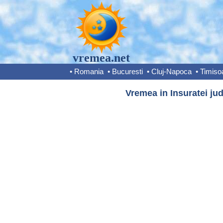
vremea.net
•
Romania
•
Bucuresti
•
Cluj-Napoca
•
Timiso
Vremea in Insuratei jud