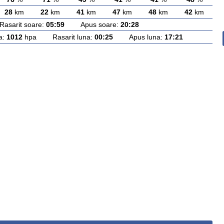
28
km
22
km
41
km
47
km
48
km
42
km
arit soare:
05:59
Apus soare:
20:28
a:
1012
hpa Rasarit luna:
00:25
Apus luna:
17:21