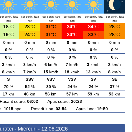
cer senin, fara
cer senin, fara
cer senin, fara
cer senin, fara
cer senin, fara
cer senin, fara
nori
nori
nori
nori
nori
nori
18
°C
23
°C
31
°C
34
°C
34
°C
28
°C
19
°C
24
°C
31
°C
34
°C
33
°C
28
°C
0
mm
0
mm
0
mm
0
mm
0
mm
0
mm
0
%
0
%
0
%
0
%
0
%
0
%
0
%
0
%
0
%
0
%
0
%
0
%
3
km/h
3
km/h
6
km/h
7
km/h
3
km/h
2
km/h
8
km/h
7
km/h
15
km/h
18
km/h
13
km/h
8
km/h
S
SSV
VSV
VSV
SV
SE
70
%
52
%
30
%
24
%
24
%
37
%
17
km
46
km
56
km
57
km
59
km
53
km
arit soare:
06:02
Apus soare:
20:23
a:
1015
hpa Rasarit luna:
03:54
Apus luna:
19:50
uratei - Miercuri - 12.08.2026