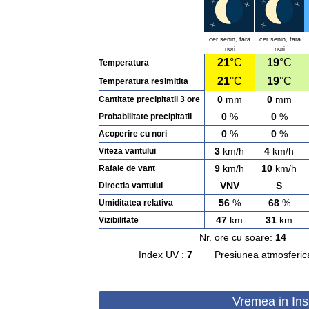
cer senin, fara
cer senin, fara
nori
nori
21
°C
19
°C
Temperatura
21
°C
19
°C
Temperatura resimitita
0
mm
0
mm
Cantitate precipitatii 3 ore
0
%
0
%
Probabilitate precipitatii
0
%
0
%
Acoperire cu nori
3
km/h
4
km/h
Viteza vantului
9
km/h
10
km/h
Rafale de vant
VNV
S
Directia vantului
56
%
68
%
Umiditatea relativa
47
km
31
km
Vizibilitate
Nr. ore cu soare:
14
Ras
Index UV :
7
Presiunea atmosferic
Vremea in Ins