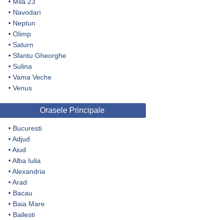
•
Mila 23
•
Navodari
•
Neptun
•
Olimp
•
Saturn
•
Sfantu Gheorghe
•
Sulina
•
Vama Veche
•
Venus
Orasele Principale
•
Bucuresti
•
Adjud
•
Aiud
•
Alba Iulia
•
Alexandria
•
Arad
•
Bacau
•
Baia Mare
•
Bailesti