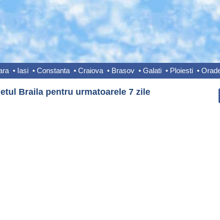
ara
•
Iasi
•
Constanta
•
Craiova
•
Brasov
•
Galati
•
Ploiesti
•
Orad
etul Braila pentru urmatoarele 7 zile