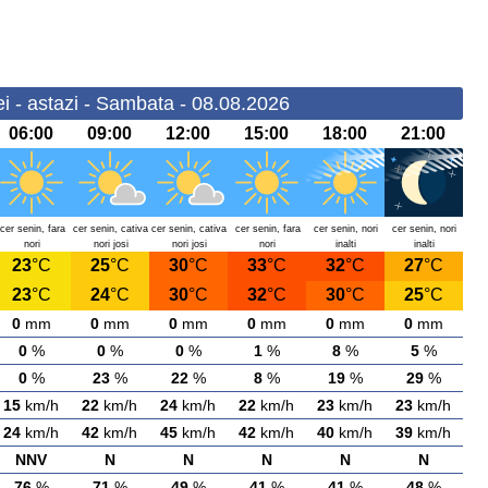
i - astazi - Sambata - 08.08.2026
06:00
09:00
12:00
15:00
18:00
21:00
cer senin, fara
cer senin, cativa
cer senin, cativa
cer senin, fara
cer senin, nori
cer senin, nori
nori
nori josi
nori josi
nori
inalti
inalti
23
°C
25
°C
30
°C
33
°C
32
°C
27
°C
23
°C
24
°C
30
°C
32
°C
30
°C
25
°C
0
mm
0
mm
0
mm
0
mm
0
mm
0
mm
0
%
0
%
0
%
1
%
8
%
5
%
0
%
23
%
22
%
8
%
19
%
29
%
15
km/h
22
km/h
24
km/h
22
km/h
23
km/h
23
km/h
24
km/h
42
km/h
45
km/h
42
km/h
40
km/h
39
km/h
NNV
N
N
N
N
N
76
%
71
%
49
%
41
%
41
%
48
%