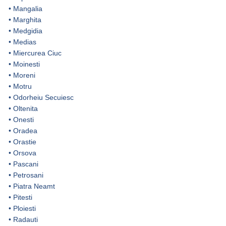
•
Mangalia
•
Marghita
•
Medgidia
•
Medias
•
Miercurea Ciuc
•
Moinesti
•
Moreni
•
Motru
•
Odorheiu Secuiesc
•
Oltenita
•
Onesti
•
Oradea
•
Orastie
•
Orsova
•
Pascani
•
Petrosani
•
Piatra Neamt
•
Pitesti
•
Ploiesti
•
Radauti