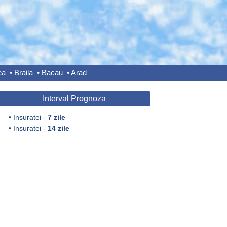
ea
•
Braila
•
Bacau
•
Arad
Interval Prognoza
•
Insuratei -
7 zile
•
Insuratei -
14 zile