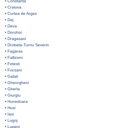
•
Constanta
•
Craiova
•
Curtea de Arges
•
Dej
•
Deva
•
Dorohoi
•
Dragasani
•
Drobeta-Turnu Severin
•
Fagaras
•
Falticeni
•
Fetesti
•
Focsani
•
Galati
•
Gheorgheni
•
Gherla
•
Giurgiu
•
Hunedoara
•
Husi
•
Iasi
•
Lugoj
•
Lupeni