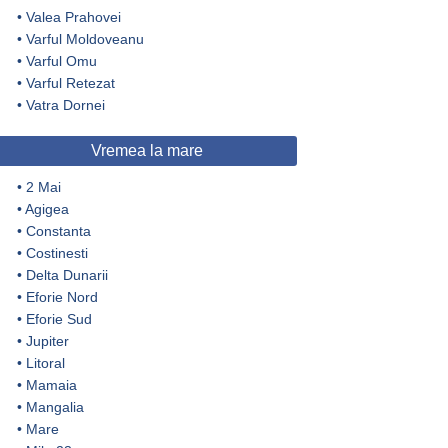
•
Valea Prahovei
•
Varful Moldoveanu
•
Varful Omu
•
Varful Retezat
•
Vatra Dornei
Vremea la mare
•
2 Mai
•
Agigea
•
Constanta
•
Costinesti
•
Delta Dunarii
•
Eforie Nord
•
Eforie Sud
•
Jupiter
•
Litoral
•
Mamaia
•
Mangalia
•
Mare