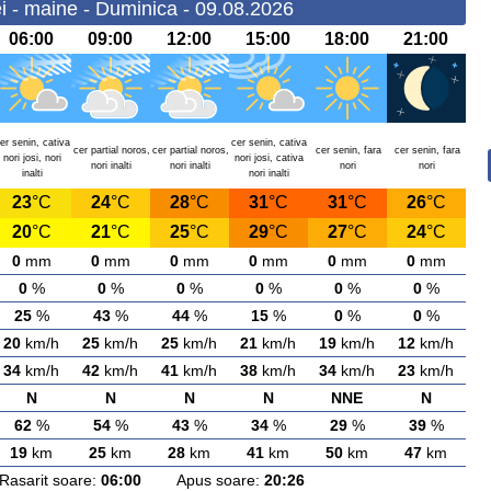
i - maine - Duminica - 09.08.2026
06:00
09:00
12:00
15:00
18:00
21:00
er senin, cativa
cer senin, cativa
cer partial noros,
cer partial noros,
cer senin, fara
cer senin, fara
nori josi, nori
nori josi, cativa
nori inalti
nori inalti
nori
nori
inalti
nori inalti
23
°C
24
°C
28
°C
31
°C
31
°C
26
°C
20
°C
21
°C
25
°C
29
°C
27
°C
24
°C
0
mm
0
mm
0
mm
0
mm
0
mm
0
mm
0
%
0
%
0
%
0
%
0
%
0
%
25
%
43
%
44
%
15
%
0
%
0
%
20
km/h
25
km/h
25
km/h
21
km/h
19
km/h
12
km/h
34
km/h
42
km/h
41
km/h
38
km/h
34
km/h
23
km/h
N
N
N
N
NNE
N
62
%
54
%
43
%
34
%
29
%
39
%
19
km
25
km
28
km
41
km
50
km
47
km
arit soare:
06:00
Apus soare:
20:26