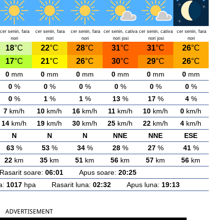
cer senin, fara
cer senin, fara
cer senin, fara
cer senin, cativa
cer senin, cativa
cer senin, fara
nori
nori
nori
nori josi
nori josi
nori
18
°C
22
°C
28
°C
31
°C
31
°C
26
°C
17
°C
21
°C
26
°C
30
°C
29
°C
26
°C
0
mm
0
mm
0
mm
0
mm
0
mm
0
mm
0
%
0
%
0
%
0
%
0
%
0
%
0
%
1
%
1
%
13
%
17
%
4
%
7
km/h
10
km/h
16
km/h
11
km/h
10
km/h
0
km/h
14
km/h
19
km/h
30
km/h
25
km/h
22
km/h
4
km/h
N
N
N
NNE
NNE
ESE
63
%
53
%
34
%
28
%
27
%
41
%
22
km
35
km
51
km
56
km
57
km
56
km
arit soare:
06:01
Apus soare:
20:25
a:
1017
hpa Rasarit luna:
02:32
Apus luna:
19:13
ADVERTISEMENT