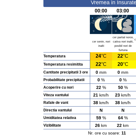
Vremea in Insurate
00:00
03:00
cer partial noros,
c
cer senin, nori
cativa nori inalti,
inalti
posibil nori de
furtuna
24
°C
22
°C
Temperatura
22
°C
20
°C
Temperatura resimitita
0
mm
0
mm
Cantitate precipitatii 3 ore
0
%
0
%
Probabilitate precipitatii
22
%
50
%
Acoperire cu nori
21
km/h
23
km/h
Viteza vantului
38
km/h
38
km/h
Rafale de vant
N
N
Directia vantului
59
%
64
%
Umiditatea relativa
26
km
22
km
Vizibilitate
Nr. ore cu soare:
11
Ras