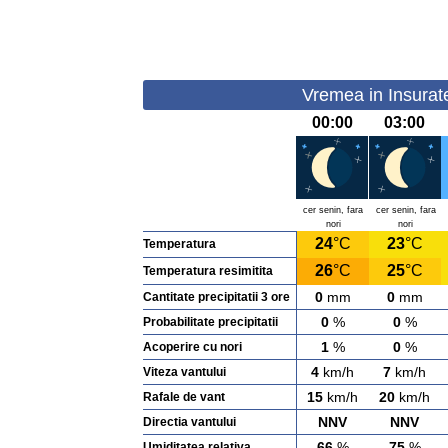
Vremea in Insurate
00:00
03:00
cer senin, fara
cer senin, fara
nori
nori
24
°C
23
°C
Temperatura
26
°C
25
°C
Temperatura resimitita
0
mm
0
mm
Cantitate precipitatii 3 ore
0
%
0
%
Probabilitate precipitatii
1
%
0
%
Acoperire cu nori
4
km/h
7
km/h
Viteza vantului
15
km/h
20
km/h
Rafale de vant
NNV
NNV
Directia vantului
66
%
75
%
Umiditatea relativa