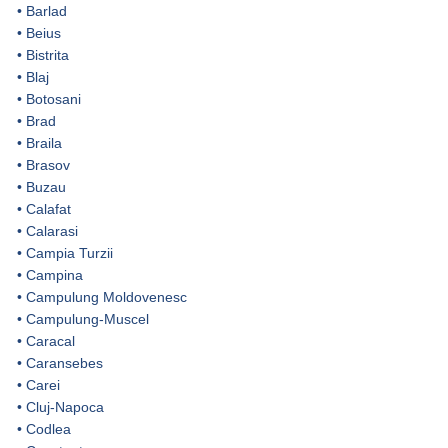
•
Barlad
•
Beius
•
Bistrita
•
Blaj
•
Botosani
•
Brad
•
Braila
•
Brasov
•
Buzau
•
Calafat
•
Calarasi
•
Campia Turzii
•
Campina
•
Campulung Moldovenesc
•
Campulung-Muscel
•
Caracal
•
Caransebes
•
Carei
•
Cluj-Napoca
•
Codlea