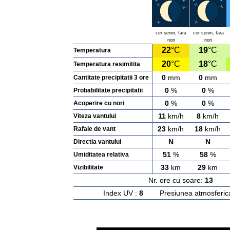
cer senin, fara
cer senin, fara
nori
nori
22
°C
19
°C
Temperatura
20
°C
18
°C
Temperatura resimitita
0
mm
0
mm
Cantitate precipitatii 3 ore
0
%
0
%
Probabilitate precipitatii
0
%
0
%
Acoperire cu nori
11
km/h
8
km/h
Viteza vantului
23
km/h
18
km/h
Rafale de vant
N
N
Directia vantului
51
%
58
%
Umiditatea relativa
33
km
29
km
Vizibilitate
Nr. ore cu soare:
13
Ras
Index UV :
8
Presiunea atmosferic