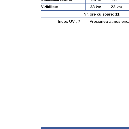
38
km
23
km
Vizibilitate
Nr. ore cu soare:
11
Ras
Index UV :
7
Presiunea atmosferic