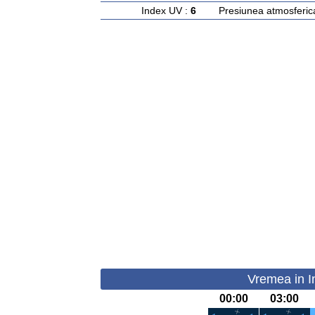
Index UV :
6
Presiunea atmosferic
Vremea in In
00:00
03:00