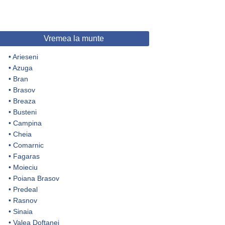
Vremea la munte
•
Arieseni
•
Azuga
•
Bran
•
Brasov
•
Breaza
•
Busteni
•
Campina
•
Cheia
•
Comarnic
•
Fagaras
•
Moieciu
•
Poiana Brasov
•
Predeal
•
Rasnov
•
Sinaia
•
Valea Doftanei