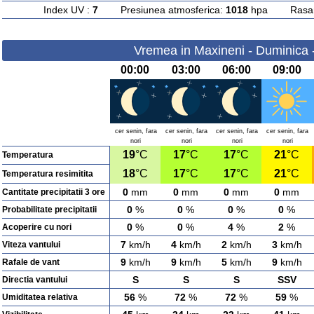
Index UV :
7
Presiunea atmosferica:
1018
hpa Rasarit
Vremea in Maxineni - Duminica 
00:00
03:00
06:00
09:00
cer senin, fara
cer senin, fara
cer senin, fara
cer senin, fara
nori
nori
nori
nori
19
°C
17
°C
17
°C
21
°C
Temperatura
18
°C
17
°C
17
°C
21
°C
Temperatura resimitita
0
mm
0
mm
0
mm
0
mm
Cantitate precipitatii 3 ore
0
%
0
%
0
%
0
%
Probabilitate precipitatii
0
%
0
%
4
%
2
%
Acoperire cu nori
7
km/h
4
km/h
2
km/h
3
km/h
Viteza vantului
9
km/h
9
km/h
5
km/h
9
km/h
Rafale de vant
S
S
S
SSV
Directia vantului
56
%
72
%
72
%
59
%
Umiditatea relativa