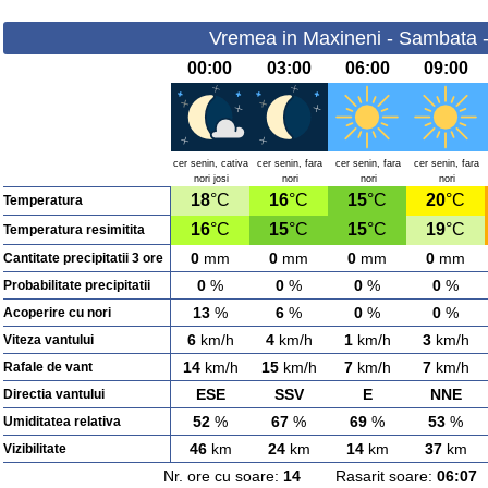
Vremea in Maxineni - Sambata 
00:00
03:00
06:00
09:00
cer senin, cativa
cer senin, fara
cer senin, fara
cer senin, fara
nori josi
nori
nori
nori
18
°C
16
°C
15
°C
20
°C
Temperatura
16
°C
15
°C
15
°C
19
°C
Temperatura resimitita
0
mm
0
mm
0
mm
0
mm
Cantitate precipitatii 3 ore
0
%
0
%
0
%
0
%
Probabilitate precipitatii
13
%
6
%
0
%
0
%
Acoperire cu nori
6
km/h
4
km/h
1
km/h
3
km/h
Viteza vantului
14
km/h
15
km/h
7
km/h
7
km/h
Rafale de vant
ESE
SSV
E
NNE
Directia vantului
52
%
67
%
69
%
53
%
Umiditatea relativa
46
km
24
km
14
km
37
km
Vizibilitate
Nr. ore cu soare:
14
Rasarit soare:
06:07
A