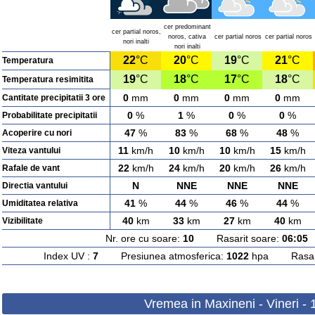
cer predominant
cer partial noros,
noros, cativa
cer partial noros
cer partial noros
nori inalti
nori inalti
22
°C
20
°C
19
°C
21
°C
Temperatura
19
°C
18
°C
17
°C
18
°C
Temperatura resimitita
0
mm
0
mm
0
mm
0
mm
Cantitate precipitatii 3 ore
0
%
1
%
0
%
0
%
Probabilitate precipitatii
47
%
83
%
68
%
48
%
Acoperire cu nori
11
km/h
10
km/h
10
km/h
15
km/h
Viteza vantului
22
km/h
24
km/h
20
km/h
26
km/h
Rafale de vant
N
NNE
NNE
NNE
Directia vantului
41
%
44
%
46
%
44
%
Umiditatea relativa
40
km
33
km
27
km
40
km
Vizibilitate
Nr. ore cu soare:
10
Rasarit soare:
06:05
A
Index UV :
7
Presiunea atmosferica:
1022
hpa Rasarit
Vremea in Maxineni - Vineri -