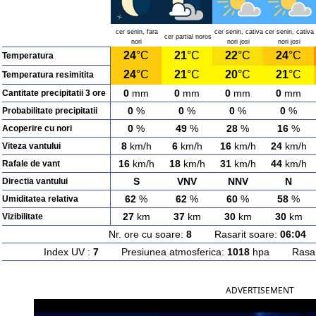
cer senin, fara
cer senin, cativa
cer senin, cativa
cer partial noros
nori
nori josi
nori josi
24
°C
21
°C
22
°C
24
°C
Temperatura
24
°C
21
°C
20
°C
21
°C
Temperatura resimitita
0
mm
0
mm
0
mm
0
mm
Cantitate precipitatii 3 ore
0
%
0
%
0
%
0
%
Probabilitate precipitatii
0
%
49
%
28
%
16
%
Acoperire cu nori
8
km/h
6
km/h
16
km/h
24
km/h
Viteza vantului
16
km/h
18
km/h
31
km/h
44
km/h
Rafale de vant
S
VNV
NNV
N
Directia vantului
62
%
62
%
60
%
58
%
Umiditatea relativa
27
km
37
km
30
km
30
km
Vizibilitate
Nr. ore cu soare:
8
Rasarit soare:
06:04
A
Index UV :
7
Presiunea atmosferica:
1018
hpa Rasarit
ADVERTISEMENT