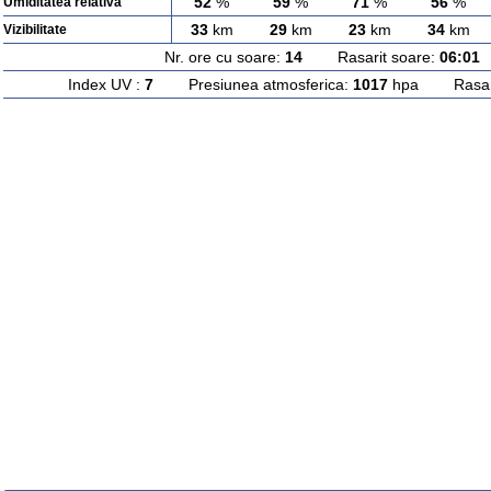
52
%
59
%
71
%
56
%
Umiditatea relativa
33
km
29
km
23
km
34
km
Vizibilitate
Nr. ore cu soare:
14
Rasarit soare:
06:01
A
Index UV :
7
Presiunea atmosferica:
1017
hpa Rasarit