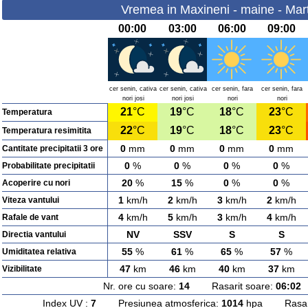
Vremea in Maxineni - maine - Mart
00:00
03:00
06:00
09:00
cer senin, cativa
cer senin, cativa
cer senin, fara
cer senin, fara
nori josi
nori josi
nori
nori
21
°C
19
°C
18
°C
23
°C
Temperatura
22
°C
19
°C
18
°C
23
°C
Temperatura resimitita
0
mm
0
mm
0
mm
0
mm
Cantitate precipitatii 3 ore
0
%
0
%
0
%
0
%
Probabilitate precipitatii
20
%
15
%
0
%
0
%
Acoperire cu nori
1
km/h
2
km/h
3
km/h
2
km/h
Viteza vantului
4
km/h
5
km/h
3
km/h
4
km/h
Rafale de vant
NV
SSV
S
S
Directia vantului
55
%
61
%
65
%
57
%
Umiditatea relativa
47
km
46
km
40
km
37
km
Vizibilitate
Nr. ore cu soare:
14
Rasarit soare:
06:02
A
Index UV :
7
Presiunea atmosferica:
1014
hpa Rasarit