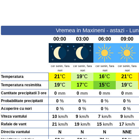
Vremea in Maxineni - astazi - Lun
00:00
03:00
06:00
09:00
cer senin, fara
cer senin, fara
cer senin, fara
cer senin, fara
nori
nori
nori
nori
21
°C
19
°C
16
°C
21
°C
Temperatura
19
°C
17
°C
15
°C
19
°C
Temperatura resimitita
0
mm
0
mm
0
mm
0
mm
Cantitate precipitatii 3 ore
0
%
0
%
0
%
0
%
Probabilitate precipitatii
0
%
0
%
0
%
0
%
Acoperire cu nori
10
km/h
9
km/h
7
km/h
9
km/h
Viteza vantului
21
km/h
19
km/h
15
km/h
17
km/h
Rafale de vant
N
N
N
NNE
Directia vantului