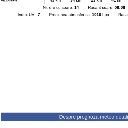
45
km
34
km
23
km
41
km
Vizibilitate
Nr. ore cu soare:
14
Rasarit soare:
06:08
A
Index UV :
7
Presiunea atmosferica:
1016
hpa Rasarit
Despre prognoza meteo detali