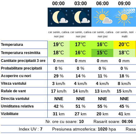
00:00
03:00
06:00
09:00
cer senin, cativa
cer senin, cativa
cer senin, cativa
cer senin, nori
nori josi
nori josi
nori josi
inalti
19
°C
17
°C
16
°C
20
°C
Temperatura
18
°C
16
°C
15
°C
18
°C
Temperatura resimitita
0
mm
0
mm
0
mm
0
mm
Cantitate precipitatii 3 ore
0
%
0
%
0
%
0
%
Probabilitate precipitatii
29
%
14
%
11
%
18
%
Acoperire cu nori
3
km/h
4
km/h
4
km/h
8
km/h
Viteza vantului
17
km/h
14
km/h
13
km/h
15
km/h
Rafale de vant
NNE
NNE
NNE
NNE
Directia vantului
42
%
51
%
55
%
45
%
Umiditatea relativa
31
km
27
km
20
km
41
km
Vizibilitate
Nr. ore cu soare:
10
Rasarit soare:
06:06
A
Index UV :
7
Presiunea atmosferica:
1020
hpa Rasarit