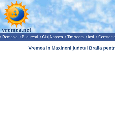
vremea.net
•
Romania
•
Bucuresti
•
Cluj-Napoca
•
Timisoara
•
Iasi
•
Constant
Vremea in Maxineni judetul Braila pentr