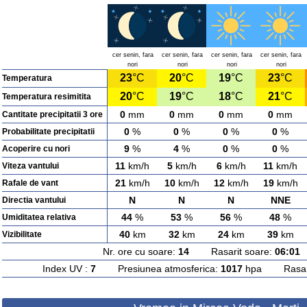
cer senin, fara
cer senin, fara
cer senin, fara
cer senin, fara
nori
nori
nori
nori
23
°C
20
°C
19
°C
23
°C
Temperatura
20
°C
19
°C
18
°C
21
°C
Temperatura resimitita
0
mm
0
mm
0
mm
0
mm
Cantitate precipitatii 3 ore
0
%
0
%
0
%
0
%
Probabilitate precipitatii
9
%
4
%
0
%
0
%
Acoperire cu nori
11
km/h
5
km/h
6
km/h
11
km/h
Viteza vantului
21
km/h
10
km/h
12
km/h
19
km/h
Rafale de vant
N
N
N
NNE
Directia vantului
44
%
53
%
56
%
48
%
Umiditatea relativa
40
km
32
km
24
km
39
km
Vizibilitate
Nr. ore cu soare:
14
Rasarit soare:
06:01
A
Index UV :
7
Presiunea atmosferica:
1017
hpa Rasarit