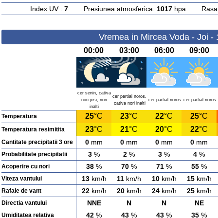
Index UV :
7
Presiunea atmosferica:
1017
hpa Rasarit
Vremea in Mircea Voda - Joi -
00:00
03:00
06:00
09:00
cer senin, cativa
cer partial noros,
nori josi, nori
cer partial noros
cer partial noros
cativa nori inalti
inalti
25
°C
23
°C
22
°C
25
°C
Temperatura
23
°C
21
°C
20
°C
22
°C
Temperatura resimitita
0
mm
0
mm
0
mm
0
mm
Cantitate precipitatii 3 ore
3
%
2
%
3
%
4
%
Probabilitate precipitatii
38
%
70
%
71
%
55
%
Acoperire cu nori
13
km/h
11
km/h
10
km/h
15
km/h
Viteza vantului
22
km/h
20
km/h
24
km/h
25
km/h
Rafale de vant
NNE
N
N
NE
Directia vantului
42
%
43
%
43
%
35
%
Umiditatea relativa