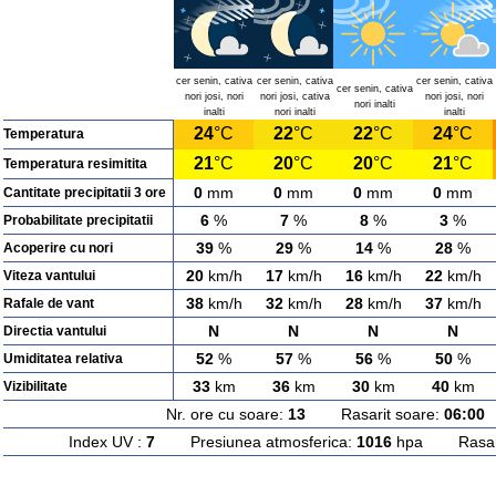
cer senin, cativa
cer senin, cativa
cer senin, cativa
cer senin, cativa
nori josi, nori
nori josi, cativa
nori josi, nori
nori inalti
inalti
nori inalti
inalti
24
°C
22
°C
22
°C
24
°C
Temperatura
21
°C
20
°C
20
°C
21
°C
Temperatura resimitita
0
mm
0
mm
0
mm
0
mm
Cantitate precipitatii 3 ore
6
%
7
%
8
%
3
%
Probabilitate precipitatii
39
%
29
%
14
%
28
%
Acoperire cu nori
20
km/h
17
km/h
16
km/h
22
km/h
Viteza vantului
38
km/h
32
km/h
28
km/h
37
km/h
Rafale de vant
N
N
N
N
Directia vantului
52
%
57
%
56
%
50
%
Umiditatea relativa
33
km
36
km
30
km
40
km
Vizibilitate
Nr. ore cu soare:
13
Rasarit soare:
06:00
A
Index UV :
7
Presiunea atmosferica:
1016
hpa Rasarit