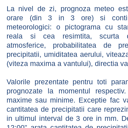
La nivel de zi, prognoza meteo este
orare (din 3 in 3 ore) si contin
meteorologici: o pictograma cu sta
reala si cea resimtita, scurta d
atmosferice, probabilitatea de prec
precipitatii, umiditatea aerului, viteaz
(viteza maxima a vantului), directia va
Valorile prezentate pentru toti param
prognozate la momentul respectiv.
maxime sau minime. Exceptie fac val
cantitatea de precipitatii care reprez
in ultimul interval de 3 ore in mm.
12:00" arata cantitatea de precipitat